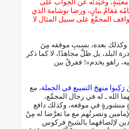
ٍ معيَّنةٍ، وحَيْدتُه عن الجواب على
ُه مَقامُ بيانٍ، ورضا بوشامة الذي
اقف المجمَّع على سبيل المثال لا
 وكذلك بعده، بسببِ موقفه مِنَ
 البلد، بل ظلَّ مجاهدًا، لا كما ذكر
يه، راهو يخدم»! ففرقٌ بين
ن
رَكِبوا منهجَ التمييع في الجملة
، مع
ا الله ـ له في رجال المجمَّع،
ةٍ منشورةٍ في موقعه، وكذلك دافع
امين ونصرتُهم مع ما تعرَّضا له مِنْ
جاهدين لإلصاقهما بالشيخ فركوس