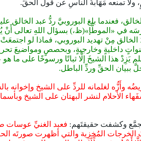
، ولا تمنعه مَهَابةُ الناسِ عن قول الحقِّ.
 فعندما بلغ البوروبيَّ ردُّ عبد الخالق عليه (
رْسَه في «الموطَّإ»(ظ،) بسؤال اللهِ تعالى أَنْ يُحيِ
 عبدُ الخالق مِنْ تهديد البوروبي، فماذا لو اجتمعَت
ٍ داخليةٍ وخارجيةٍ، وبحصصٍ ومواضيعَ تحريضي
ِدْ هذا الشيخَ إلَّا ثباتًا ورسوخًا على ما هو علي
جلَّ ببيان الحقِّ وردِّ الباطل.
ه وأَزُّه لغلمانه للردِّ على الشيخ وإخوانه ب
ُفَهاء الأحلام لنشر البهتان على الشيخ وبأسما
جمَّع وكشفت حقيقتَهم:
فعبد الغنيِّ عوسات صا
بُ الخرجات المُخزِية والتي أظهرت صورتَه الحق