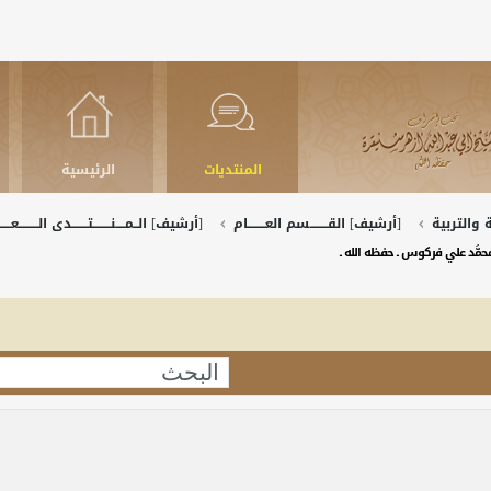
المنتديات
الرئيسية
والتربية
[أرشيف] القــــــــسم العــــــــام
[أرشيف] الــمــــنــــــــتـــــــدى الـــــــــعـــــ
 محمَّد علي فركوس ـ حفظه الله ـ