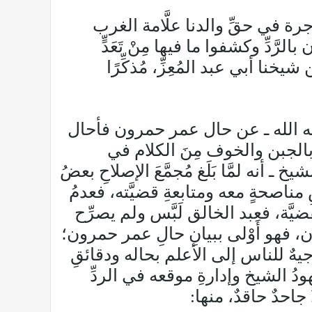
رة في حقِّ والدنا علَّامة الغرب
َّدِّ وكشفوا ما فيها مِنْ تَعَدٍّ
ا أبي عبد المُعِزِّ، مُذكِّرًا
ظه الله ـ عن حال عمر حمرون فأحال
الجبن والخوف مِنَ الكلام في
ـ أنه لمَّا بَلَغ مُجمَّعَ الإصلاحِ بعضُ
صحةٍ معه ومتابعةِ قضيَّته، فعدمُ
َة، فعبد الخالق لَبَّس ولم يصرِّح
ون، فهو أَوْلى ببيانِ حالِ عمر حمرون؛
جيهٌ للناس إلى الأعلم بحاله ودقائقِ
هودُ الشيخ وإدارةِ موقعه في الردِّ
 جاحدٌ حاقدٌ، منها: