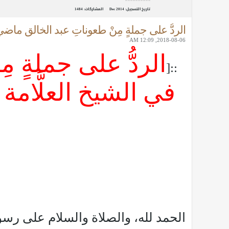
تاريخ التسجيل:
Dec 2014
المشاركات:
1484
الردُّ على جملةٍ مِنْ طعوناتِ عبد الخالق ماضي 
2018-08-06, 12:09 AM
الردُّ على جملةٍ م
::[
في الشيخ العلَّامة
الحمد لله، والصلاة والسلام على رسول