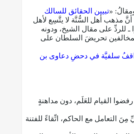
مقالُ: «
تبيين الحقائق للسالك
 مذهب أهل السُّنَّة لا يتَّسِع لأهل
وا ـ للردِّ على مقال الشيخ، ودونه
لة المخالفين تحريضَ السلطان على
قفُ سلفيَّة في دحضِ دعاوى بن
فضوا القيام للعَلَم، دون مداهنةٍ
ِنَ التعامل مع الحاكم، اتِّقاءً للفتنة