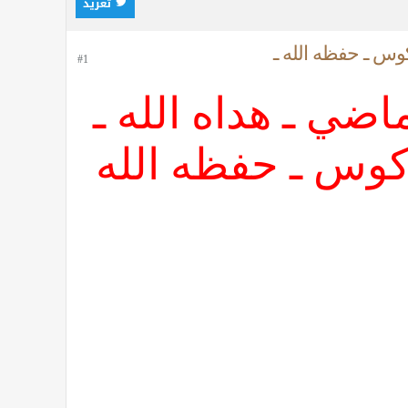
تغريد
ركوس ـ حفظه الله ـ
#1
ماضي ـ هداه الله ـ
فركوس ـ حفظه الله