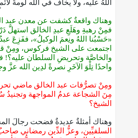
اللهُ عليه، ولا يخاف في الله لومةَ لائمٍ
وهناك واقعةٌ كشفت عن معدن عبد الخالق،
فمِنْ رهبةِ وهَلَعِ عبدِ الخالق استهلَّ دَ
«حَسْبُنا اللهُ ونِعمَ الوكيلُ»، ففَزِعَ
اجتمعت على الشيخ فركوس، ومِنْ قنوات
والخاصَّة وتحريضِ السلطان عليه؟! فلم يَز
واحدًا تِلْوَ الآخَرِ نصرةً لدِين الله عزَّ و
ومِنْ تصرُّفات عبد الخالق ماضي تحريضُ
مِنَ الشجاعة عدمُ المواجهة وتجنيدُ س
الشيخ؟
وهناك أمثلةٌ عديدةٌ فضحت رجالَ الم
السلفيِّين، وعزُّ الدِّين رمضاني صاح