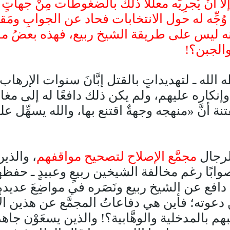
َّا أَنْ يُجرِيَه معلِّلًا ذلك بالضغوطات مِنْ جهات
جِّه له حول الانتخابات فحاد عن الجوابِ ومَقام
أنه ليس على طريقة الشيخ ربيع، فهذه بعضُ مو
والجبن؟!
له ـ لتهديداتٍ بالقتل إبَّانَ سنوات الإرهاب
كاره عليهم، ولم يكن ذلك دافعًا له إلى مغادرة
نَّ «منهجه وجهةٌ اقتنع بها، والله يسهِّل عل
 لرجال
مجمَّع الإصلاح لتصحيح مواقفهم
، والذي
وابًا رغم مخالفة الشيخين ربيعٍ وعبيدٍ ـ حفظهم
دافع عن الشيخ ربيع ونَصَره في مواضِعَ عديد
 دعوته؛ فأين هي دفاعاتُ المجمَّع عن هذين الإم
يبهم بالمدخلية والوهَّابية؟! والذين يسعَوْن 