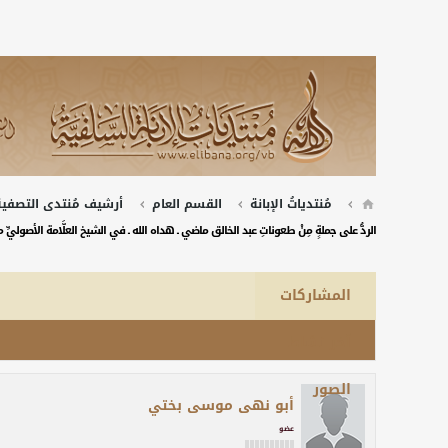
مُنتدياتُ الإبانة
القسم العام
أرشيف مُنتدى التصفية 
الردُّ على جملةٍ مِنْ طعوناتِ عبد الخالق ماضي ـ هداه الله ـ في الشيخ العلَّامة الأصوليِّ
المشاركات
آخر نشاط
الصور
أبو نهى موسى بختي
عضو