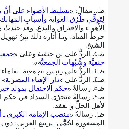
ظ،. مقالُ: «
تسليط الأضواء على أنَّ مذهب
لِتَوقِّي طُرُق الغواية وأسبابِ المهالك
الأهواء والافتراق والبِدَع، وقد جنَّدَتْ
خرطُ القتاد، وما أثاره ذلك مِنْ تهويل
الشيخ.
ظ¢. الردُّ على بن حنفية وعلى «
جمعية
حنفيَّة وشُبُهات الجمعيَّة
».
ظ£. الردُّ على رئيس «جمعية العلماء ا
ظ£. الردُّ على «
دار الإفتاء المصرية
» 
ظ¤. رسالةُ «
حكم الاحتفال بمولد خير 
ظ¥. رسالةُ «تحرِّي السداد في حكم القي
لأهل الحلِّ والعقد.
ظ¦. رسالةُ «
منصب الإمامة الكبرى ـ 
المسعورة لحُمَّى الربيع العربي، دون م