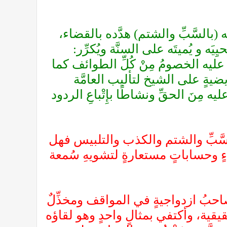
بالسَّبِّ والشتم) هدَّده بالقضاء،
يَه و يُميتَه على السنَّة ويُكرِّر:
ْ عليه الخصومُ مِنْ كُلِّ الطوائف كما
ةٍ على الشيخ لتأليب العامَّة
ه مِنَ الحقِّ ونشاطًا بإِتْباعِ الردود
السَّبِّ والشتم والكذب والتلبيس فهل
ءٍ وحساباتٍ مستعارةٍ لتشويهِ سُمعة
حبُ ازدواجيةٍ في المواقف ومخذِّلٌ
يقية، وأكتفي بمثالٍ واحدٍ وهو لقاؤه