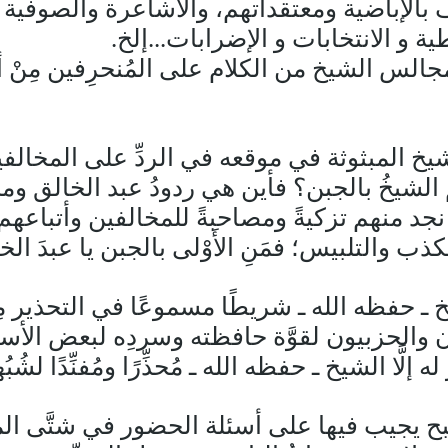
الإباضية ومعتقداتهم، والأشاعرة والصوفية وا
ية و الانتخابات و الإضرابات...إلخ.
 مجالس الشيخ من الكلام على المُنحرِفين مِنْ
شيخ المبثوثة في موقعه في الردِّ على المخالف
َّهَم الشيخُ بالجبن؟ فأين هي ردودُ عبد الخالق و
جد منهم تزكيةً ومصاحبةً للمخالفين وأتباعهم،
لكذب والتلبيس؛ فمَنِ الأَوْلى بالجبن يا عبدَ ال
ـ حفظه الله ـ شريطًا مسموعًا في التحذير مِن
 والحزبيون لقوَّة حافظته وسردِه لبعض الأساني
له إلَّا الشيخ ـ حفظه الله ـ مُحذِّرًا ومُفنِّدًا لش
ح يجيب فيها على أسئلة الحضور في شتَّى المجا