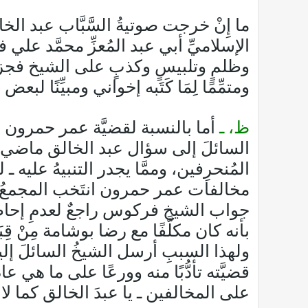
ما إِنْ خرجت صوتيةُ السَّبَّاب عبد ال
الإسلاميِّ أبي عبد المُعزِّ محمَّد علي ف
وظلمٍ وتلبيسٍ وكذبٍ على الشيخ فجزاهم ال
ومتمِّمًا لِمَا كَتَبه إخواني ومبيِّنًا ل
ظ، ـ
أما بالنسبة لقضيَّة عمر حمرون 
السائلَ إلى سؤال عبد الخالق ماضي، 
المُنحرِفين، وممَّا يجدر التنبيهُ عليه ـ 
مخالفات عمر حمرون انتَخب المجمعُ عب
جواب الشيخ فركوس راجعٌ لعدمِ إحاطته 
بأنه كان مكلَّفًا مع رضا بوشامة مِنْ ق
ولهذا السببِ أرسل الشيخُ السائلَ إليه
قضيَّته تأدُّبًا منه وورعًا على ما هي عا
على المخالفين ـ يا عبدَ الخالق كما لا يخفى