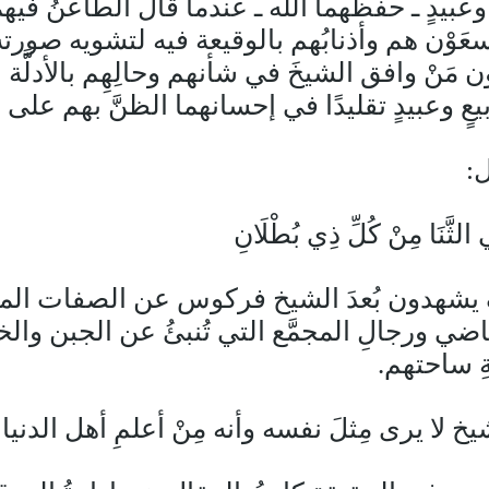
وعبيدٍ ـ حفظهما الله ـ عندما قال الطاعنُ فيهم
َوْن هم وأذنابُهم بالوقيعة فيه لتشويه صورته ع
 مَنْ وافق الشيخَ في شأنهم وحالِهِم بالأدلَّة 
 وعبيدٍ تقليدًا في إحسانهما الظنَّ بهم على 
ل:
 الثَّنَا مِنْ كُلِّ ذِي بُطْلَانِ
ف يشهدون بُعدَ الشيخ فركوس عن الصفات الم
اضي ورجالِ المجمَّع التي تُنبئُ عن الجبن
ِ ساحتهم.
ا يرى مِثلَ نفسه وأنه مِنْ أعلمِ أهل الدنيا إِ