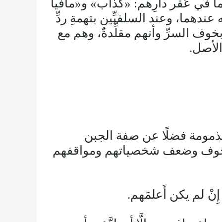
ا في عُقر دارِهم: «كذَّاب» و«مافيا
ندهما، وعند السلفيِّين بتهمةِ ردِّ
بخوف السرِّ وأنهم مقلِّدةٌ، وهم مع
الأصل.
ذمومة فضلًا عن صفة الجبن
 والخوف وضعف شخصياتهم ومواقفهم
نْ لم يكن أَعلمَهم.