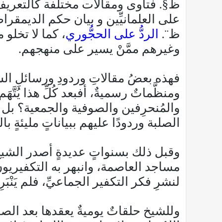
ظ§. فتاوى ومقالات مختلفة كالتعريف ب
على العلمانيِّين و بيان حكم الديمقراط
ظ¨.
الردُّ على الحجُّوري
، كما لا تخلو
وغيرهم ممَّنْ يسير على منهجهم.
فهذه بعضُ مقالاتِ وردودِ ورسائلِ ال
ومنظَّماتٌ رسميةٌ، أفبعد كُلِّ هذا يُت
والمُنحرِفين والصوفية والجمعية؟ بل ن
الصلبة وردودًا عليهم ببياناتٍ مليئةٍ با
وقبل ذلك بسنواتٍ عديدةٍ أصدر الشيخ 
مساجد العاصمة، وانبهر به التكفيريون
لنشرِ فكر التكفير الجماعيِّ، فلم يَنْبَرِ 
وللشيخ حلقاتٌ يوميةٌ يعقدها بعد الصب