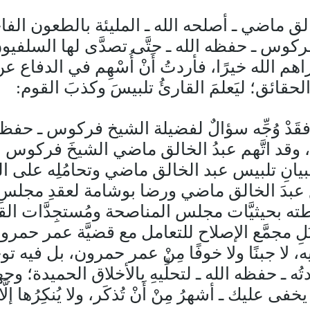
خالق ماضي ـ أصلحه الله ـ المليئة بالطعون الفاج
ركوس ـ حفظه الله ـ حتَّى تصدَّى لها السلفيون بالر
له خيرًا، فأردتُ أَنْ أُسْهِم في الدفاع عن شيخن
بعض الحقائق؛ ليَعلمَ القارئُ تلبيسَ وكذبَ القوم:
فقَدْ وُجِّه سؤالٌ لفضيلة الشيخ فركوس ـ حف
وقد اتَّهم عبدُ الخالق ماضي الشيخَ فركوس ب
لبيانِ تلبيس عبد الخالق ماضي وتحامُلِه على الشيخ 
دَ الخالق ماضي ورضا بوشامة لعقدِ مجلسِ منا
بحيثيَّات مجلس المناصحة ومُستجِدَّات القضيّ
ِبَلِ مجمَّع الإصلاح للتعامل مع قضيَّة عمر حمر
، لا جبنًا ولا خوفًا مِنْ عمر حمرون، بل فيه تو
دتُه ـ حفظه الله ـ لتحلِّيهِ بالأخلاق الحميدة؛ وج
 عليك ـ أشهرُ مِنْ أَنْ تُذكَر، ولا يُنكِرُها إلَّا