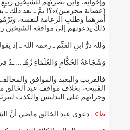
وإخوانِه، وأين نصرتُهم للشيخين ربيعٍ 
(عصابة مجرمين)»؟! ثمَّ ـ بعد ذلك ـ يسع
أمرِهما وطلبِ الزعامة لنفسه، ويَرْمُون
ذلك يدعونهم إلى موافقة الشيخين ربيعٍ
ولله درُّ ابنِ القيِّم ـ رحمه الله ـ إذ يقو
وَشَجَاعَةُ الحُكَّامِ وَالعُلَمَاءِ زُهْـ ... ـدٌ فِي
فالقريب والبعيد والموافق والمخال
القبيحة، بخلاف مواقف عبد الخالق م
وجرأتهم على التدليس والكذب لتبرئة
ظ¢ ـ
دعوى عبد الخالق ماضي أنَّ الشيخ ل