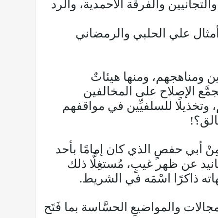
لتجانيين والفرقة الأحمدية، والرد
 أمثال علي الحلبي والرمضاني
ين ومناهجهم، ومنها هيئاتٌ
مجمَّع الإصلاح على المخالفين
 وتخذيلًا للسلفيِّين في مواقفهم
خالق؟!
ْ أبي حفصٍ الذي كان إمامًا بأحد
د عن ظهر غيبٍ، مُستغِلًّا ذلك
ُبُهاته ذاكرًا اسْمَه في الشريط.
لات والمواضيعِ الحسَّاسة بما فَتَح