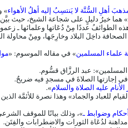
َ أهلِ السُّنَّة لا يَنتسِبُ إليه أهلُ الأهواء
» و
» هما خيرُ دليلٍ على شجاعة الشيخ، حيث بيَّن أنَّ
 هذه الطوائفُ عددًا مِنْ دُعَاتها وعلمائها ـ زعم
 الصحافة داخِلَ البلاد وخارِجَها، ومِنْ محاو
 علماء المسلمين
» في مقاله الموسوم: «
موا
لمسلمين»: عبد الرزَّاق قسُّوم.
في إجازتها الصلاةَ في مسجدٍ فيه ضريحٌ.
الأنام عليه الصلاة والسلام
».
ام للعباد والجماد» وهذا نصرة للأئمَّة الذين ر
أحكام وضوابط ـ
»، وذلك بيانًا للموقف الشرعيِّ م
داهنة لدُعَاة الثورات والاضطرابات والفِتَن.