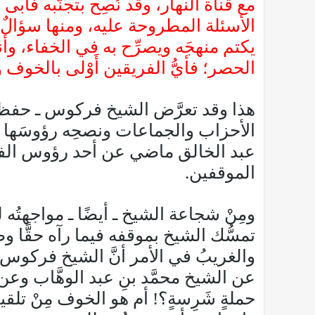
مع قناة النهار، وقد نُصِح بتجنُّبه فأبى إل
الأسئلة المطروحة عليه، ومنها سؤالٌ وُ
يكتم منهجَه ويصرِّح به في الخفاء، و
الحصر؛ فأيُّ الفريقين أَوْلى بالخوف 
هذا وقد تعرَّض الشيخ فركوس ـ حفظه ال
الأحزاب والجماعات ونصحِه رؤوسَها وإن
عبد الخالق ماضي عن أحد رؤوس الفتنة أ
الموقفين.
ومِنْ شجاعة الشيخ ـ أيضًا ـ مواجهتُه
تمسُّك الشيخ بموقفه فيما رآه حقًّا وص
والغريبُ في الأمر أنَّ الشيخ فركوس 
عن الشيخ محمَّد بنِ عبد الوهَّاب وعن
حملةٍ شَرِسةٍ؟! أم هو الخوف مِنْ تلق