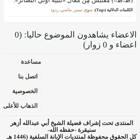
(ظ،ظ¤) مُقتبَس مِنْ مقال «تنبيه أولي البصائر».
الكلمات الدلالية (Tags):
منهج
,
مميز
,
ماضي
,
ردود
الاعضاء يشاهدون الموضوع حاليا: (0
اعضاء و 0 زوار)
مساعدة
اتصل بنا
الخصوصية
الذهاب للأعلى
المنتدى تحت إشراف فضيلة الشيخ أبي عبدالله أزهر
سنيقرة -حفظه الله-
كل الحقوق محفوظة لمنتديات الإبانة السلفية (1446 هـ