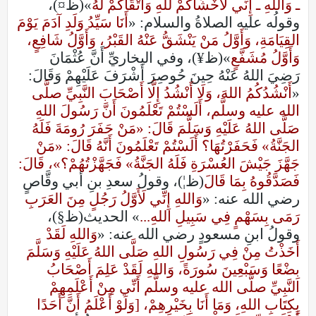
ـ وَاللهِ ـ إِنِّي لَأَخْشَاكُمْ للهِ وَأَتْقَاكُمْ لَهُ
»(ظ¤)،
وقولُه عليه الصلاةُ والسلام: «
أَنَا سَيِّدُ وَلَدِ آدَمَ يَوْمَ
القِيَامَةِ، وَأَوَّلُ مَنْ يَنْشَقُّ عَنْهُ القَبْرُ، وَأَوَّلُ شَافِعٍ،
وَأَوَّلُ مُشَفَّعٍ
»(ظ¥)، وفي البخاريِّ أَنَّ عُثْمَانَ
رَضِيَ اللهُ عَنْهُ حِينَ حُوصِرَ أَشْرَفَ عَلَيْهِمْ وَقَالَ:
«
أَنْشُدُكُمُ اللهَ، وَلَا أَنْشُدُ إِلَّا أَصْحَابَ النَّبِيِّ صلَّى
الله عليه وسلَّم، أَلَسْتُمْ تَعْلَمُونَ أَنَّ رَسُولَ اللهِ
صَلَّى اللهُ عَلَيْهِ وَسَلَّمَ قَالَ: «مَنْ حَفَرَ رُومَةَ فَلَهُ
الجَنَّةُ» فَحَفَرْتُهَا؟ أَلَسْتُمْ تَعْلَمُونَ أَنَّهُ قَالَ: «مَنْ
جَهَّزَ جَيْشَ العُسْرَةِ فَلَهُ الجَنَّةُ» فَجَهَّزْتُهُمْ؟»، قَالَ:
فَصَدَّقُوهُ بِمَا قَالَ
(ظ¦)، وقولُ سعدِ بنِ أبي وقَّاصٍ
رضي الله عنه: «
وَاللهِ إِنِّي لَأَوَّلُ رَجُلٍ مِنَ العَرَبِ
رَمَى بِسَهْمٍ فِي سَبِيلِ اللهِ...
» الحديث(ظ§)،
وقولُ ابنِ مسعودٍ رضي الله عنه: «
وَاللهِ لَقَدْ
أَخَذْتُ مِنْ فِي رَسُولِ اللهِ صَلَّى اللهُ عَلَيْهِ وَسَلَّمَ
بِضْعًا وَسَبْعِينَ سُورَةً، وَاللهِ لَقَدْ عَلِمَ أَصْحَابُ
النَّبِيِّ صلَّى الله عليه وسلَّم أَنِّي مِنْ أَعْلَمِهِمْ
بِكِتَابِ اللهِ، وَمَا أَنَا بِخَيْرِهِمْ، [وَلَوْ أَعْلَمُ أَنَّ أَحَدًا