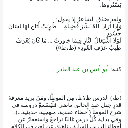
يَسْتُروها.
ولقد صَدَق الشاعرُ إذ يقول:
وَإِذَا أَرَادَ اللهُ نَشْرَ فَضِيلَةٍ ... طُوِيَتْ أَتَاحَ لَهَا لِسَانَ
حَسُودِ
لَوْلَا اشْتِعَالُ النَّارِ فِيمَا جَاوَرَتْ ... مَا كَانَ يُعْرَفُ
طِيبُ عَرْفِ العُودِ» (ظ،ظ¤)
كتبه:
أبو أنس بن عبد القادر
---------------------------------------------------------
--
(ظ،) الدرس ظ¥ظ، مِنَ الموطَّأ، ومَنْ يريد معرفةَ
قدرِ جهل عبد الخالق ماضي فلْيَسْمَعْ دروسَه في
شرح الموطأ (أخطاء عقدية، منهجية، حديثية...)،
وفي بداية كُلِّ درسٍ غالبًا تراجعٌ واستغفارٌ عن
أخطاء الدرس السابق، ناهيك عن لحنٍ في الكلام