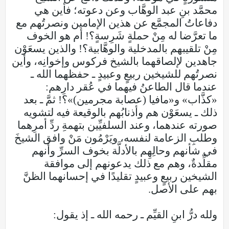
محمَّد بنِ عبد الوهَّاب وعن دعوته؛ فأين هي
دفاعاتُ المجمَّع عن هذين الإمامين ونصرتُهم مع
ما تعرَّضا له مِنْ حملةٍ شَرِسةٍ؟! أم هو الخوف
مِنْ تلقيبهم بالمدخلية والوهَّابية؟! والذين يسعَوْن
جاهدين لإلصاقهما بالشيخ فركوس وإخوانِه، وأين
نصرتُهم للشيخين ربيعٍ وعبيدٍ ـ حفظهما الله ـ
عندما قال الطاعنُ فيهما في عُقر دارِهم:
«كذَّاب» و«مافيا (عصابة مجرمين)»؟! ثمَّ ـ بعد
ذلك ـ يسعَوْن هم وأذنابُهم بالوقيعة فيه لتشويه
صورته عندهما، وعند السلفيِّين بتهمةِ ردِّ أمرِهما
وطلبِ الزعامة لنفسه، ويَرْمُون مَنْ وافق الشيخَ
في شأنهم وحالِهِم بالأدلَّة بخوف السرِّ وأنهم
مقلِّدةٌ، وهم مع ذلك يدعونهم إلى موافقة
الشيخين ربيعٍ وعبيدٍ تقليدًا في إحسانهما الظنَّ
بهم على الأصل.
ولله درُّ ابنِ القيِّم ـ رحمه الله ـ إذ يقول: