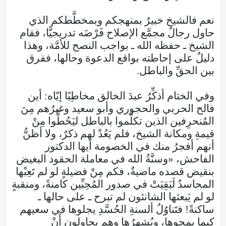
نعم فالشيخ خبيرٌ بمنهجكم وبمخطَّطكم الذي
حاول رجالُ مجمَّع الإصلاح فَرْضَه تدريجيًّا، فقام
الشيخ ـ حفظه الله ـ بواجب النصح للأمَّة، وهذا
دليلٌ على إحاطته بواقع الدعوة وحالها، ففرق
بين الحقِّ والباطل.
وفي الختام أذكِّرُ عبدَ الخالق مخاطِبًا إيّاه: أين
فالح الحربي والحجوري وأبو سعيد وغيرُهم مِنَ
المُنحرِفين الذين تكلَّموا بالباطل ليَحُطُّوا مِنْ
قيمةِ ومكانة الشيخ، فلم يَعُدْ لهم ذكرٌ، ولا أظنُّ
أنهم أفجرُ منك في الخصومة أيها الدكتور
الفاحش، «وسنَّةُ الله في معاملة الحقود البغيض
بنقيض قصده ماضيةٌ، فكم مِنْ فضيلةٍ لو لم تَعِبْها
المحاسدُ لَبَقِيَتْ في صدور المُحِبِّين كامنةً، ومنقبةٍ
لو لم يَبعثها الشانئون لم تبرح ـ على حالها ـ
ساكنةً! فتَناوُلُ ألسنةِ الحُسَّدِ يجلوها في سعيهم
كيما يمحوها، ويُشهِرُها وهم يحاولون أَنْ