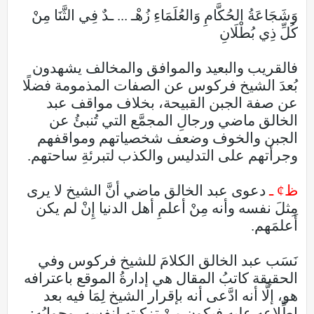
وَشَجَاعَةُ الحُكَّامِ وَالعُلَمَاءِ زُهْـ ... ـدٌ فِي الثَّنَا مِنْ
كُلِّ ذِي بُطْلَانِ
فالقريب والبعيد والموافق والمخالف يشهدون
بُعدَ الشيخ فركوس عن الصفات المذمومة فضلًا
عن صفة الجبن القبيحة، بخلاف مواقف عبد
الخالق ماضي ورجالِ المجمَّع التي تُنبئُ عن
الجبن والخوف وضعف شخصياتهم ومواقفهم
وجرأتهم على التدليس والكذب لتبرئةِ ساحتهم.
ظ¢ ـ
دعوى عبد الخالق ماضي أنَّ الشيخ لا يرى
مِثلَ نفسه وأنه مِنْ أعلمِ أهل الدنيا إِنْ لم يكن
أَعلمَهم.
نَسَب عبد الخالق الكلامَ للشيخ فركوس وفي
الحقيقة كاتبُ المقال هي إدارةُ الموقع باعترافه
هو، إلَّا أنه ادَّعى أنه بإقرار الشيخ لِمَا فيه بعد
اطِّلاعه عليه فيكون مِنْ تزكيته لنفسه، وجوابُه: