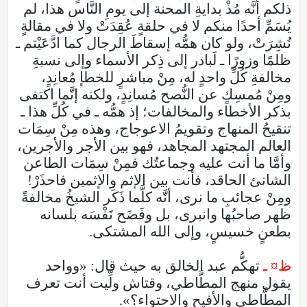
ذلكم أنَّه مُذْ بدايةِ المحنة إلى يومِ النَّاس هذا، لم
يُسَمِّ أحدًا منكم لا في حلقةٍ عُقِدَتْ ولا في مقالةٍ
نُشِرَتْ، ولو كان همُّه إسقاطَ الرجال كما ادَّعَيْتم ـ
ظلمًا وزورًا ـ لَبادر إلى ذِكر الأسماء وإلى نسبةِ
مخالفةِ كُلِّ واحدٍ له، مِنْ مباشرٍ للخطإ مُعانِدٍ،
ومِنْ مُمسِكٍ عن النُّصح مُسانِدٍ، ولكنه إنَّما اكتفى
بذكر الأخطاء والمخالفات؛ إذ همُّه ـ في كُلِّ هذا ـ
تنقيحُ المنهاج وتقويمُ الاعوجاج، وهذه مِنْ سِمَات
العالم المجتهد المجاهد، فهو بين الأجر والأجرين،
وأمَّا ما أنت عليه وجماعتُك فمِنْ سِمَات الطاعن
الشانئ الحاقد، فأنت بين الإثم والإثمين فاحذَرْ!
ومِنْ عجائبِ ما نرى، أنَّه كلَّما ذَكَر الشيخُ مخالفةً
ظهر صاحبُها وانبرى، بل وفَضَح نَفْسَه بلسانه
بطعنٍ خسيسٍ، وإلى الله المشتكى.
ظ¤ ـ
تهكُّم عبد الخالق به حيث قال: «وواحد
يقول منهج المطَّاطي، وقتاش ولِّيت أنت تعرف
المطَّاطي والأفيح والاحتواء؟».