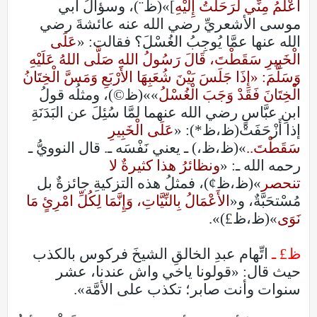
أَعْلَمُ مِنِّي لَرَحَلْتُ إِلَيْهِ
]»(ظ¨)، وسؤالُ أبي
موسى الأشعريِّ رضي الله عنه عائشةَ رضي
الله عنها عمَّا يُوجِبُ الغُسْلَ؟ فقالت: «
عَلَى
الْخَبِيرِ سَقَطْتَ، قَالَ رَسُولُ اللهِ صَلَّى اللهُ عَلَيْهِ
وَسَلَّمَ: «إِذَا جَلَسَ بَيْنَ شُعَبِهَا الأَرْبَعِ وَمَسَّ الْخِتَانُ
الْخِتَانَ فَقَدْ وَجَبَ الْغُسْلُ
»»(ظ©)، ومثلُه قولُ
ابنِ عبَّاسٍ رضي الله عنهما لمَّا سُئِلَ عن البَدَنَةِ
إذا أَزْحَفَتْ(ظ،ظ*): «
عَلَى الْخَبِيرِ
سَقَطْتَ..
»(ظ،ظ،) ـ يعني نَفْسَه ـ. قال النوويُّ ـ
رحمه الله ـ: «
ونظائرُ هذا كثيرةٌ لا
تنحصر
»(ظ،ظ¢)، فمثلُ هذه التزكيةِ جائزةٌ بل
مُسْتحَبَّةٌ، و«
الأَعْمَالُ بِالنِّيَّاتِ، وَإِنَّمَا لِكُلِّ امْرِئٍ مَا
نَوَى
»(ظ،ظ£)».
ظ£ ـ
اتِّهام عبدِ الخالقِ الشيخَ فركوس بالكذب
حيث قال: «قولونا ياخي واش عندنا، عشر
سنوات وأنت صابر؛ تكذب على الأمَّة».