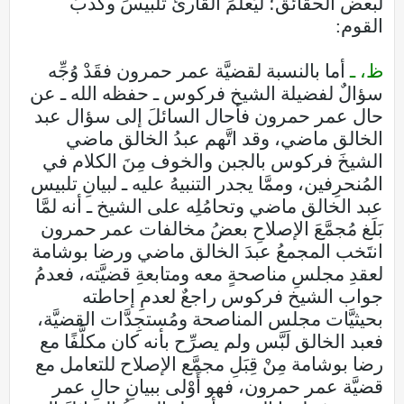
لبعض الحقائق؛ ليَعلمَ القارئُ تلبيسَ وكذبَ
القوم:
ظ، ـ
أما بالنسبة لقضيَّة عمر حمرون فقَدْ وُجِّه
سؤالٌ لفضيلة الشيخ فركوس ـ حفظه الله ـ عن
حال عمر حمرون فأحال السائلَ إلى سؤال عبد
الخالق ماضي، وقد اتَّهم عبدُ الخالق ماضي
الشيخَ فركوس بالجبن والخوف مِنَ الكلام في
المُنحرِفين، وممَّا يجدر التنبيهُ عليه ـ لبيانِ تلبيس
عبد الخالق ماضي وتحامُلِه على الشيخ ـ أنه لمَّا
بَلَغ مُجمَّعَ الإصلاحِ بعضُ مخالفات عمر حمرون
انتَخب المجمعُ عبدَ الخالق ماضي ورضا بوشامة
لعقدِ مجلسِ مناصحةٍ معه ومتابعةِ قضيَّته، فعدمُ
جواب الشيخ فركوس راجعٌ لعدمِ إحاطته
بحيثيَّات مجلس المناصحة ومُستجِدَّات القضيَّة،
فعبد الخالق لَبَّس ولم يصرِّح بأنه كان مكلَّفًا مع
رضا بوشامة مِنْ قِبَلِ مجمَّع الإصلاح للتعامل مع
قضيَّة عمر حمرون، فهو أَوْلى ببيانِ حالِ عمر