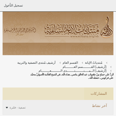
تسجيل الدُّخول
مُنتدياتُ الإبانة
القسم العام
أرشيف مُنتدى التصفية والتربية
[أرشيف] القــــــــسم العــــــــام
[أرشيف] الــمــــنــــــــتـــــــدى الـــــــــعــــــــام
الردُّ على جملةٍ مِنْ طعوناتِ عبد الخالق ماضي ـ هداه الله ـ في الشيخ العلَّامة الأصوليِّ محمَّد
علي فركوس ـ حفظه الله ـ
المشاركات
آخر نشاط
تصفية - فلترة