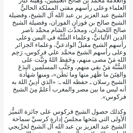
والعلَّامة محمَّد بن صالح العثيمين، وهيئة كبار
العلماء وعلى رأسهم مفتي المملكة الحاليُّ
الشيخ عبد العزيز بن عبد الله آل الشيخ، وفضيلة
الشيخ صالح بن فوزان الفوزان، وفضيلة الشيخ
صالح اللحيدان، ومحدِّث الشام محمَّد ناصر
الدين الألبانيُّ، وعلماء السُّنَّة في اليمن وعلى
رأسهم الشيخ مقبلٌ الوادعيُّ، وعلماء الجزائر
وعلى رأسهم الشيخ محمَّد علي فركوس، رَحِم
الله مَنْ مضى منهم، وحَفِظ اللهُ وثبَّت على
السُّنَّة مَنْ بقي منهم، وجَنَّب المسلمين البِدَعَ
والفِتَنَ ما ظَهَر منها وما بَطَن»، ومنها شهادة
الشيخ رسلان ـ حفظه الله ـ: «الذي أَدِينُ اللهَ به
أنه ليس ما بين مصر والمغرب أعلمُ مِنَ الشيخ
فركوس».
وكذلك حصول الشيخ فركوس على جائزة التميُّز
الأولى التي مَنَحها مجلسُ إدارةِ كرسيِّ سماحة
الشيخ عبد العزيز بنِ عبد الله آل الشيخ لخرِّيجي