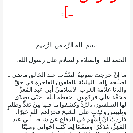
ـ]
::
بسم الله الرَّحمن الرَّحيم
الحمد لله، والصلاة والسلام على رسول الله.
ما إِنْ خرجت صوتيةُ السَّبَّاب عبد الخالق ماضي ـ
أصلحه الله ـ المليئة بالطعون الفاجرة في حقِّ
والدنا علَّامة الغرب الإسلاميِّ أبي عبد المُعزِّ
محمَّد علي فركوس ـ حفظه الله ـ حتَّى تصدَّى
لها السلفيون بالرَّدِّ وكشفوا ما فيها مِنْ تَعَدٍّ وظلمٍ
وتلبيسٍ وكذبٍ على الشيخ فجزاهم الله خيرًا،
فأردتُ أَنْ أُسْهِم في الدفاع عن شيخنا أبي عبد
المُعِزِّ، مُذكِّرًا ومتمِّمًا لِمَا كَتَبه إخواني ومبيِّنًا