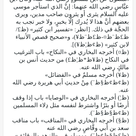
عبَّاسٍ رضي الله عنهما: إنَّ الذي استأجر موسى
عليه السلام يثرى أو يثرون صاحب مدين، ويرى
بعضهم أنَّ هذا لا يُدرك إلَّا بخبرٍ، ولا خبر تجب به
الحجَّة في ذلك. [انظر: «تفسير ابن كثير» (ظ£/
ظ£ظ¨ظ¤-ظ£ظ¨ظ¥)، و«صحيح قصص الأنبياء
لابن كثير» (ظ¢ظ¦ظ¥)].
(ظ¤) أخرجه البخاري في «النكاح» باب الترغيب
في النكاح (ظ¥ظ*ظ¦ظ£) من حديث أنس بن
مالكٍ رضي الله عنه.
(ظ¥) أخرجه مسلمٌ في «الفضائل»
(ظ¢ظ¢ظ§ظ¨) مِنْ حديثِ أبي هريرة رضي الله
عنه.
(ظ¦) أخرجه البخاري في «الوصايا» باب إذا وقف
أرضًا أو بئرًا واشترط لنفسه مثل دِلاء المسلمين
(ظ¢ظ§ظ§ظ¨).
(ظ§) أخرجه البخاري في «المناقب» باب مناقب
سعد بن أبي وقَّاصٍ رضي الله عنه
(ظ£ظ§ظ¢ظ¨)، ومسلم في «الزهد والرقائق»