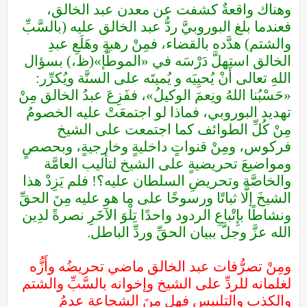
وهناك واقعةٌ كشفت عن معدن عبد الخالق،
فعندما بلغ البوروبيَّ ردُّ عبد الخالق عليه (بالسَّبِّ
والشتم) هدَّده بالقضاء، فمِنْ رهبةِ وهَلَعِ عبدِ
الخالق استهلَّ دَرْسَه في «الموطَّإ»(ظ،) بسؤال
اللهِ تعالى أَنْ يُحيِيَه و يُميتَه على السنَّة ويُكرِّر:
«حَسْبُنا اللهُ ونِعمَ الوكيلُ»، ففَزِعَ عبدُ الخالق مِنْ
تهديد البوروبي، فماذا لو اجتمعَتْ عليه الخصومُ
مِنْ كُلِّ الطوائف كما اجتمعت على الشيخ
فركوس، ومِنْ قنواتٍ داخليةٍ وخارجيةٍ، وبحصصٍ
ومواضيعَ تحريضيةٍ على الشيخ لتأليب العامَّة
والخاصَّة وتحريضِ السلطان عليه؟! فلم يَزِدْ هذا
الشيخَ إلَّا ثباتًا ورسوخًا على ما هو عليه مِنَ الحقِّ
ونشاطًا بإِتْباعِ الردود واحدًا تِلْوَ الآخَرِ نصرةً لدِين
الله عزَّ وجلَّ ببيان الحقِّ وردِّ الباطل.
ومِنْ تصرُّفات عبد الخالق ماضي تحريضُه وأَزُّه
لغلمانه للردِّ على الشيخ وإخوانه بالسَّبِّ والشتم
والكذب والتلبيس فهل مِنَ الشجاعة عدمُ