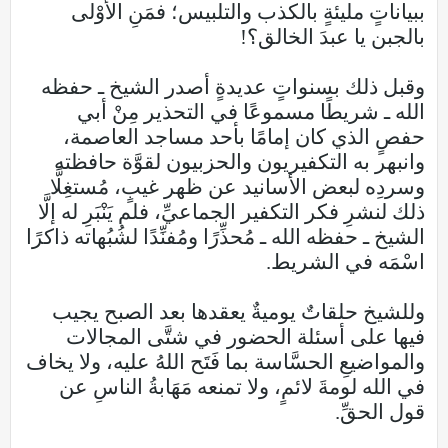
ببياناتٍ مليئةٍ بالكذب والتلبيس؛ فمَنِ الأَوْلى
بالجبن يا عبدَ الخالق؟!
وقبل ذلك بسنواتٍ عديدةٍ أصدر الشيخ ـ حفظه
الله ـ شريطًا مسموعًا في التحذير مِنْ أبي
حفصٍ الذي كان إمامًا بأحد مساجد العاصمة،
وانبهر به التكفيريون والحزبيون لقوَّة حافظته
وسردِه لبعض الأسانيد عن ظهر غيبٍ، مُستغِلًّا
ذلك لنشرِ فكر التكفير الجماعيِّ، فلم يَنْبَرِ له إلَّا
الشيخ ـ حفظه الله ـ مُحذِّرًا ومُفنِّدًا لشُبُهاته ذاكرًا
اسْمَه في الشريط.
وللشيخ حلقاتٌ يوميةٌ يعقدها بعد الصبح يجيب
فيها على أسئلة الحضور في شتَّى المجالات
والمواضيعِ الحسَّاسة بما فَتَح اللهُ عليه، ولا يخاف
في الله لومةَ لائمٍ، ولا تمنعه مَهَابةُ الناسِ عن
قول الحقِّ.