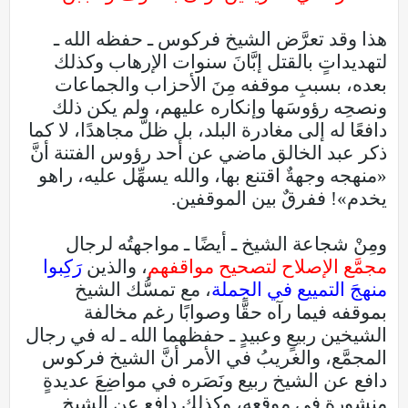
هذا وقد تعرَّض الشيخ فركوس ـ حفظه الله ـ
لتهديداتٍ بالقتل إبَّانَ سنوات الإرهاب وكذلك
بعده، بسببِ موقفه مِنَ الأحزاب والجماعات
ونصحِه رؤوسَها وإنكاره عليهم، ولم يكن ذلك
دافعًا له إلى مغادرة البلد، بل ظلَّ مجاهدًا، لا كما
ذكر عبد الخالق ماضي عن أحد رؤوس الفتنة أنَّ
«منهجه وجهةٌ اقتنع بها، والله يسهِّل عليه، راهو
يخدم»! ففرقٌ بين الموقفين.
ومِنْ شجاعة الشيخ ـ أيضًا ـ مواجهتُه لرجال
مجمَّع الإصلاح لتصحيح مواقفهم
، والذين
رَكِبوا
منهجَ التمييع في الجملة
، مع تمسُّك الشيخ
بموقفه فيما رآه حقًّا وصوابًا رغم مخالفة
الشيخين ربيعٍ وعبيدٍ ـ حفظهما الله ـ له في رجال
المجمَّع، والغريبُ في الأمر أنَّ الشيخ فركوس
دافع عن الشيخ ربيع ونَصَره في مواضِعَ عديدةٍ
منشورةٍ في موقعه، وكذلك دافع عن الشيخ