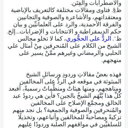
والاضطرابات والفِتَن.
ظ§. فتاوى ومقالات مختلفة كالتعريف بالإباضية
ومعتقداتهم، والأشاعرة والصوفية والتجانيين
والفرقة الأحمدية، والرد على العلمانيِّين و بيان
حكم الديمقراطية و الانتخابات و الإضرابات...إلخ.
ظ¨.
الردُّ على الحجُّوري
، كما لا تخلو مجالس
الشيخ من الكلام على المُنحرِفين مِنْ أمثال علي
الحلبي والرمضاني وغيرهم ممَّنْ يسير على
منهجهم.
فهذه بعضُ مقالاتِ وردودِ ورسائلِ الشيخ
المبثوثة في موقعه في الردِّ على المخالفين
ومناهجهم، ومنها هيئاتٌ ومنظَّماتٌ رسميةٌ، أفبعد
كُلِّ هذا يُتَّهَم الشيخُ بالجبن؟ فأين هي ردودُ عبد
الخالق ومجمَّع الإصلاح على المخالفين
والمُنحرِفين والصوفية والجمعية؟ بل نجد منهم
تزكيةً ومصاحبةً للمخالفين وأتباعهم، وتخذيلًا
للسلفيِّين في مواقفهم الصلبة وردودًا عليهم