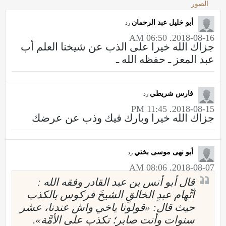
الصور
أبو خليل عبد الرحمان
رد
2018-08-16, 06:50 AM
جزاك الله خيرا على الذب عن شيخنا العلم أب
عبد المعز ـ حفظه الله ـ
فارس شريطي
رد
2018-08-15, 11:45 PM
جزاك الله خيرا وبارك فيك وذب عن عرضك
أبو نهى موسى بختي
رد
2018-08-07, 08:06 AM
قال أبو أنس بن عبد القادر وفقه الله :
اتِّهام عبدِ الخالقِ الشيخَ فركوس بالكذب
حيث قال: «قولونا ياخي واش عندنا، عشر
سنوات وأنت صابر؛ تكذب على الأمَّة».