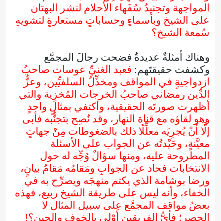
المواجهة وتجنيدُ سُفَهاء الأحلام لنشر البهتان
على الشيخ وبأسماءٍ وحساباتٍ مستعارةٍ لتشويهِ
سُمعة الشيخ؟
وهناك أمثلةٌ عديدةٌ فضحت رجالَ المجمَّع
وكشفت حقيقتَهم:
فعبد الغنيِّ عوسات صاحبُ
ازدواجيةٍ في المواقف ومخذِّلٌ السلفيِّين، وعزُّ
الدِّين رمضاني صاحبُ الخرجات المُخزِية والتي
أظهرت صورتَه الحقيقية، وأكتفي بمثالٍ واحدٍ
وهو لقاؤه مع قناة النهار، وقد نُصِح بتجنُّبه فأبى
إلَّا أَنْ يُجرِيَه معلِّلًا ذلك بالضغوطات مِنْ جهاتٍ
معيَّنةٍ، وحَيْدتُه عن الجواب على الأسئلة
المطروحة عليه، ومنها سؤالٌ وُجِّه له حول
الانتخابات فحاد عن الجوابِ ومَقامُه مَقامُ بيانٍ،
ورضا بوشامة الذي يكتم منهجَه ويصرِّح به في
الخفاء، وأنه ليس على طريقة الشيخ ربيع، فهذه
بعضُ مواقف المجمَّع على سبيل المثال لا
الحصر؛ فأيُّ الفريقين أَوْلى بالخوف والجبن؟!