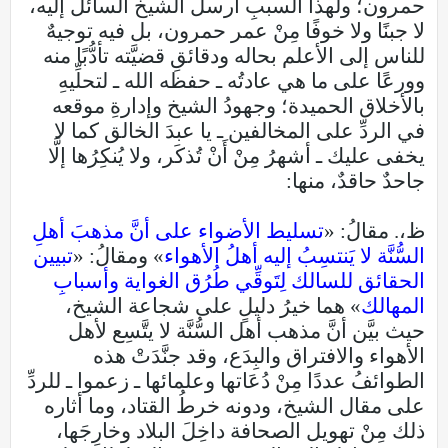
حمرون؛ ولهذا السببِ أرسل الشيخُ السائلَ إليه،
لا جبنًا ولا خوفًا مِنْ عمر حمرون، بل فيه توجيهٌ
للناس إلى الأعلم بحاله ودقائقِ قضيَّته تأدُّبًا منه
وورعًا على ما هي عادتُه ـ حفظه الله ـ لتحلِّيهِ
بالأخلاق الحميدة؛ وجهودُ الشيخ وإدارةِ موقعه
في الردِّ على المخالفين ـ يا عبدَ الخالق كما لا
يخفى عليك ـ أشهرُ مِنْ أَنْ تُذكَر، ولا يُنكِرُها إلَّا
جاحدٌ حاقدٌ، منها:
ظ،. مقالُ: «
تسليط الأضواء على أنَّ مذهبَ أهلِ
السُّنَّة لا يَنتسِبُ إليه أهلُ الأهواء
» ومقالُ: «
تبيين
الحقائق للسالك لِتَوقِّي طُرُق الغواية وأسبابِ
المهالك
» هما خيرُ دليلٍ على شجاعة الشيخ،
حيث بيَّن أنَّ مذهب أهل السُّنَّة لا يتَّسِع لأهل
الأهواء والافتراق والبِدَع، وقد جنَّدَتْ هذه
الطوائفُ عددًا مِنْ دُعَاتها وعلمائها ـ زعموا ـ للردِّ
على مقال الشيخ، ودونه خرطُ القتاد، وما أثاره
ذلك مِنْ تهويل الصحافة داخِلَ البلاد وخارِجَها،