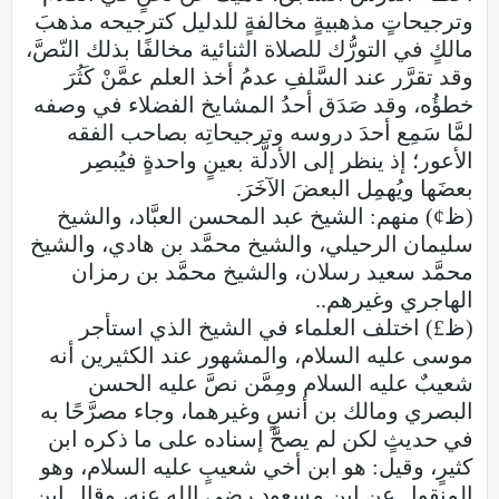
وترجيحاتٍ مذهبيةٍ مخالفةٍ للدليل كترجيحه مذهبَ
مالكٍ في التورُّك للصلاة الثنائية مخالفًا بذلك النّصَّ،
وقد تقرَّر عند السَّلفِ عدمُ أخذ العلم عمَّنْ كَثُرَ
خطؤُه، وقد صَدَق أحدُ المشايخ الفضلاء في وصفه
لمَّا سَمِع أحدَ دروسه وترجيحاتِه بصاحب الفقه
الأعور؛ إذ ينظر إلى الأدلَّة بعينٍ واحدةٍ فيُبصِر
بعضَها ويُهمِل البعضَ الآخَرَ.
(ظ¢) منهم: الشيخ عبد المحسن العبَّاد، والشيخ
سليمان الرحيلي، والشيخ محمَّد بن هادي، والشيخ
محمَّد سعيد رسلان، والشيخ محمَّد بن رمزان
الهاجري وغيرهم..
(ظ£) اختلف العلماء في الشيخ الذي استأجر
موسى عليه السلام، والمشهور عند الكثيرين أنه
شعيبٌ عليه السلام ومِمَّن نصَّ عليه الحسن
البصري ومالك بن أنسٍ وغيرهما، وجاء مصرَّحًا به
في حديثٍ لكن لم يصحَّ إسناده على ما ذكره ابن
كثيرٍ، وقيل: هو ابن أخي شعيبٍ عليه السلام، وهو
المنقول عن ابن مسعودٍ رضي الله عنه، وقال ابن