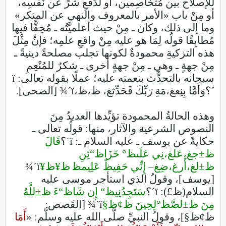
للإصلاح بين مُتخاصِمين، أو لدَفْعِ شرٍّ عن نَفْسِه،
أو مِنْ باب «الأمر بالمعروف والنهي عن المنكر»
وما إلى ذلك، وكان ـ مِنْ حيث أعلميَّتُه ـ مُحِقًّا فيها
مُطابِقًا قولُه لِمَا هو عليه مِنْ واقعِ علمِه؛ فإنَّ مِثْلَ
هذه التزكيةِ محمودةٌ لكونها تجلب مصلحةً دينيةً ـ
مِنْ جهةٍ ـ وهي ـ مِنْ جهةٍ أخرى ـ شكرٌ للمُنْعِمِ
سبحانه بالتحدُّث بنعمته عليه؛ عملًا بقوله تعالى: ï
´؟وَأَمَّا بِنِعغ،مَةِ رَبِّكَ فَحَدِّثغ، ظ،ظ،ï´¾ [الضحى].
وهذه الحالةُ المحمودة تؤيِّدها العديدُ مِنَ
النصوص الشرعية والآثار، منها: قولُه تعالى ـ
حكايةً عن يوسف ـ عليه السلام ـ: ï´؟
قَالَ
ظ±جغ،عَلغ،نِي عَلَىظ° خَزَاظ“ئِنِ
ظ±لغ،أَرغ،ضِغ– إِنِّي حَفِيظٌ عَلِيمظ‍ ظ¥ظ¥
ï´¾
[يوسف]، وقولُ الذي استأجر موسى عليه
السلام(ظ£): ï´؟
سَتَجِدُنِيظ“ إِن شَاظ“ءَ ظ±للَّهُ
مِنَ ظ±لصَّظ°لِحِينَ ظ¢ظ§
ï´¾ [القَصص:
ظ¢ظ§]، وقولُ النبيِّ صلَّى الله عليه وسلَّم: «
أَمَا