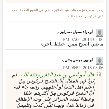
[جديد وفضيحة] طعونات عبد الخالق ماضي في الشيخ العلامة: محمد
علي فركوس ـ حفظه الله ـ
أبوخولة سفيان صحراوي
رد
2018-08-06, 07:06 PM
ماضي اصبح ممن اختلط بأخره
أبو نهى موسى بختي
رد
2018-08-06, 06:54 PM
قال أبو انس بن عبد القادر وفقه الله :
لم
يَرِدْ في المقالِ أنَّ الشيخ فركوس مِنْ
أعلمِ أهل الدنيا أو أعلمِهم، وإنما جاء فيه
أنَّ الشيخَ فركوس مِنْ أكثرهم علمًا
وعطاءً لبلده الجزائر على وجه الإطلاق
في زماننا هذا، وبهذا تبيَّن كذبُ وتلبيسُ