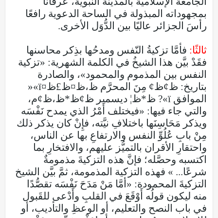
الجامعة الإسلامية بالمدينة النبوية، عرفانًا
بمجهوداته المبذولة في الساحة الدعوية رافعًا
رأسَ الجزائر عاليًا بين الدُّوَل الأخرى.
ثالثًا:
فأمَّا تزكيةُ النّفس ومدحُها بذِكر محاسنها
فقَدْ بيَّن هذا الشيخُ في الكلمة الشهرية: «تزكية
النفس بين المذموم والمحمود»، والصادرة
بتاريخ: ظ¢ظ¢ مِنَ المحرَّم ظ،ظ¤ظ£ظ¤ï»«
الموافق ï»? ظ*ظ¦ ديسمبر ظ¢ظ*ظ،ظ¢م،
والتي جاء فيها: «فيختلف أَمْرُ الذي يمدح نَفْسَه
ويذكر مَحَاسِنَها باختلافِ نيَّته، فإِنْ كان يذكر ذلك
مِنْ بابِ عُلُوِّ النفس والارتفاعِ بها عن الناس،
واحتقارِ الأقران بالتميُّز عليهم، والافتخارِ بما
اكتسبه وحصَّله؛ فإنَّ هذه التزكيةَ مذمومةٌ
شرعًا... » فهذه التزكية المذمومة، ثمَّ بيَّن الشيخ
التزكيةَ المحمودة: «أمَّا مَنْ مَدَحَ نَفْسَه تقصُّدًا
منه ليكون قولُه أَوْقَعَ في القلبِ وأَدْعى للقَبول
في باب النصح والتعليم، أو الوعظِ والتأديب، أو