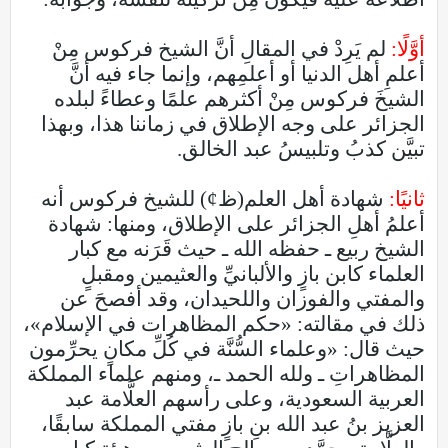
أوَّلًا:
لم يَرِدْ في المقالِ أنَّ الشيخ فركوس مِنْ
أعلمِ أهل الدنيا أو أعلمِهم، وإنما جاء فيه أنَّ
الشيخَ فركوس مِنْ أكثرهم علمًا وعطاءً لبلده
الجزائر على وجه الإطلاق في زماننا هذا، وبهذا
تبيَّن كذبُ وتلبيسُ عبد الخالق.
ثانيًا:
شهادة أهل العلم(ظ¢) للشيخ فركوس أنه
أعلمُ أهلِ الجزائر على الإطلاق، ومنها: شهادة
الشيخ ربيع ـ حفظه الله ـ حيث قَرَنه مع كبار
العلماء كابن بازٍ والألبانيِّ والعثيمين ومقبلٍ
والمفتي والفوزان واللحيدان، وقد أفصحَ عن
ذلك في مقالته: «حكم المظاهرات في الإسلام»،
حيث قال: «وعلماء السُّنَّة في كُلِّ مكانٍ يحرِّمون
المظاهراتِ ـ ولله الحمد ـ، ومنهم علماء المملكة
العربية السعودية، وعلى رأسهم العلَّامة عبد
العزيز بنُ عبد الله بنِ بازٍ مفتي المملكة سابقًا،