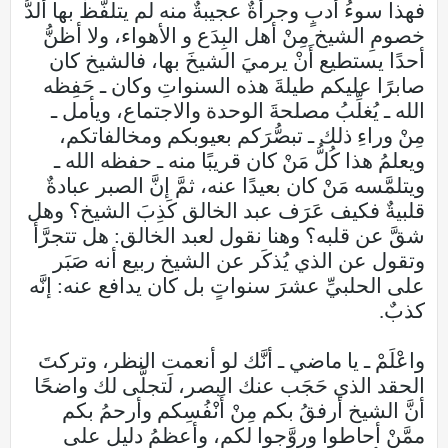
فهذا سوءُ أدبٍ وجرأةٌ عجيبةٌ منه لم يتلفَّظْ بها ألدُّ
خصومِ الشيخ مِنْ أهل البِدَع و الأهواء، ولا أظنُّ
أحدًا يستطيع أَنْ يرميَ الشيخَ بها، فالشيخ كان
صابرًا عليكم طيلةَ هذه السنواتِ وكان ـ حَفِظه
الله ـ يُغلِّبُ مصلحةَ الوحدة والاجتماع، ويأمل ـ
مِنْ وراءِ ذلك ـ تبصُّرَكم بعيوبكم ومخالفاتكم،
ويعلمُ هذا كُلُّ مَنْ كان قريبًا منه ـ حفظه الله ـ
ويتلمَّسه مَنْ كان بعيدًا عنه، ثمَّ إنَّ الصبر عبادةٌ
قلبيةٌ فكيف عَرَف عبد الخالق كَذِبَ الشيخ؟ وهل
شقَّ عن قلبه؟ وهنا نقول لعبد الخالق: هل تتجرَّأ
وتقول عن الذي يُذكَر عن الشيخ ربيع أنه صَبَر
على الحلبيِّ عشرَ سنواتٍ بل كان يدافع عنه: إنَّه
كذبٌ.
واعْلَمْ ـ يا ماضي ـ أنَّك لو أنعمت النظر، وتركتَ
الحقد الذي حَجَب عنك البصر، لَتجلَّى لك واضحًا
أنَّ الشيخ أرفقُ بكم مِنْ أَنْفُسِكم وأرحمُ بكم
ممَّنْ أحاطوا وروَّجوا لكم، وأعظمُ دليلٍ على