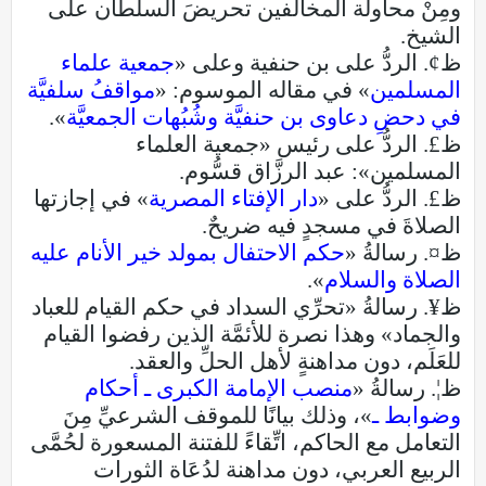
ومِنْ محاولة المخالفين تحريضَ السلطان على
الشيخ.
ظ¢. الردُّ على بن حنفية وعلى «
جمعية علماء
المسلمين
» في مقاله الموسوم: «
مواقفُ سلفيَّة
في دحضِ دعاوى بن حنفيَّة وشُبُهات الجمعيَّة
».
ظ£. الردُّ على رئيس «جمعية العلماء
المسلمين»: عبد الرزَّاق قسُّوم.
ظ£. الردُّ على «
دار الإفتاء المصرية
» في إجازتها
الصلاةَ في مسجدٍ فيه ضريحٌ.
ظ¤. رسالةُ «
حكم الاحتفال بمولد خير الأنام عليه
الصلاة والسلام
».
ظ¥. رسالةُ «تحرِّي السداد في حكم القيام للعباد
والجماد» وهذا نصرة للأئمَّة الذين رفضوا القيام
للعَلَم، دون مداهنةٍ لأهل الحلِّ والعقد.
ظ¦. رسالةُ «
منصب الإمامة الكبرى ـ أحكام
وضوابط ـ
»، وذلك بيانًا للموقف الشرعيِّ مِنَ
التعامل مع الحاكم، اتِّقاءً للفتنة المسعورة لحُمَّى
الربيع العربي، دون مداهنة لدُعَاة الثورات