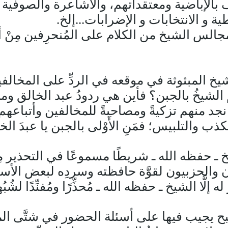
الإباضية ومعتقداتهم، والأشاعرة والصوفية وا
ية و الانتخابات و الإضرابات...إلخ.
 مجالس الشيخ من الكلام على المُنحرِفين مِنْ
شيخ المبثوثة في موقعه في الردِّ على المخالف
َّهَم الشيخُ بالجبن؟ فأين هي ردودُ عبد الخالق و
جد منهم تزكيةً ومصاحبةً للمخالفين وأتباعهم،
لكذب والتلبيس؛ فمَنِ الأَوْلى بالجبن يا عبدَ ال
ـ حفظه الله ـ شريطًا مسموعًا في التحذير مِن
 والحزبيون لقوَّة حافظته وسردِه لبعض الأساني
له إلَّا الشيخ ـ حفظه الله ـ مُحذِّرًا ومُفنِّدًا لش
ح يجيب فيها على أسئلة الحضور في شتَّى المجا