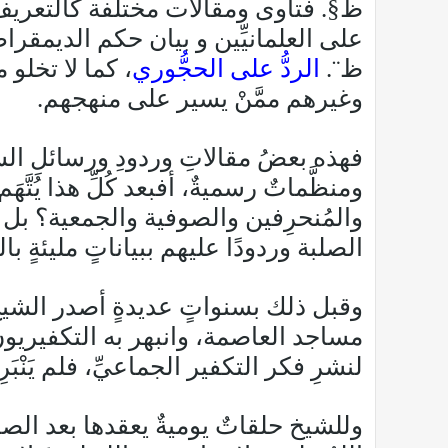
ظ§. فتاوى ومقالات مختلفة كالتعريف ب
على العلمانيِّين و بيان حكم الديمقراط
ظ¨.
الردُّ على الحجُّوري
، كما لا تخلو
وغيرهم ممَّنْ يسير على منهجهم.
فهذه بعضُ مقالاتِ وردودِ ورسائلِ ال
ومنظَّماتٌ رسميةٌ، أفبعد كُلِّ هذا يُت
والمُنحرِفين والصوفية والجمعية؟ بل ن
الصلبة وردودًا عليهم ببياناتٍ مليئةٍ با
وقبل ذلك بسنواتٍ عديدةٍ أصدر الشيخ 
مساجد العاصمة، وانبهر به التكفيريون
لنشرِ فكر التكفير الجماعيِّ، فلم يَنْبَرِ 
وللشيخ حلقاتٌ يوميةٌ يعقدها بعد الصب