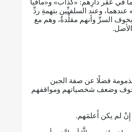
ا في عُقر دارِهم: «كذَّاب» و«مافيا
ندهما، وعند السلفيِّين بتهمةِ ردِّ
بخوف السرِّ وأنهم مقلِّدةٌ، وهم مع
الأصل.
ذمومة فضلًا عن صفة الجبن
 والخوف وضعف شخصياتهم ومواقفهم
نْ لم يكن أَعلمَهم.