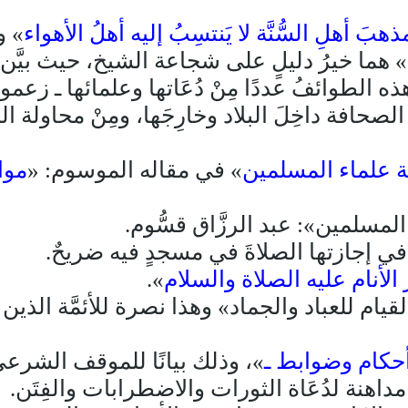
َ أهلِ السُّنَّة لا يَنتسِبُ إليه أهلُ الأهواء
» و
» هما خيرُ دليلٍ على شجاعة الشيخ، حيث بيَّن أنَّ
 هذه الطوائفُ عددًا مِنْ دُعَاتها وعلمائها ـ زعم
 الصحافة داخِلَ البلاد وخارِجَها، ومِنْ محاو
 علماء المسلمين
» في مقاله الموسوم: «
موا
لمسلمين»: عبد الرزَّاق قسُّوم.
في إجازتها الصلاةَ في مسجدٍ فيه ضريحٌ.
الأنام عليه الصلاة والسلام
».
ام للعباد والجماد» وهذا نصرة للأئمَّة الذين ر
أحكام وضوابط ـ
»، وذلك بيانًا للموقف الشرعيِّ م
داهنة لدُعَاة الثورات والاضطرابات والفِتَن.