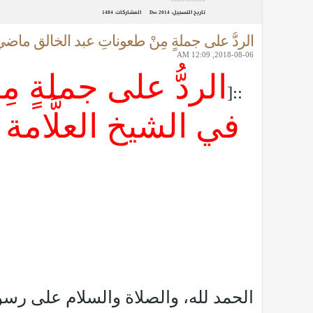
تاريخ التسجيل:
Dec 2014
المشاركات:
1484
الردُّ على جملةٍ مِنْ طعوناتِ عبد الخالق ماضي 
2018-08-06, 12:09 AM
الردُّ على جملةٍ م
::[
في الشيخ العلَّامة
الحمد لله، والصلاة والسلام على رسول