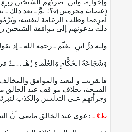
وإخوانِه، وأين نصرتُهم للشيخين ربيعٍ 
(عصابة مجرمين)»؟! ثمَّ ـ بعد ذلك ـ يسع
أمرِهما وطلبِ الزعامة لنفسه، ويَرْمُون
ذلك يدعونهم إلى موافقة الشيخين ربيعٍ
ولله درُّ ابنِ القيِّم ـ رحمه الله ـ إذ يقو
وَشَجَاعَةُ الحُكَّامِ وَالعُلَمَاءِ زُهْـ ... ـدٌ فِي
فالقريب والبعيد والموافق والمخال
القبيحة، بخلاف مواقف عبد الخالق م
وجرأتهم على التدليس والكذب لتبرئة
ظ¢ ـ
دعوى عبد الخالق ماضي أنَّ الشيخ ل