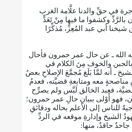
رة في حقِّ والدنا علَّامة الغرب
َّدِّ وكشفوا ما فيها مِنْ تَعَدٍّ
ا أبي عبد المُعِزِّ، مُذكِّرًا
ظه الله ـ عن حال عمر حمرون فأحال
الجبن والخوف مِنَ الكلام في
ـ أنه لمَّا بَلَغ مُجمَّعَ الإصلاحِ بعضُ
صحةٍ معه ومتابعةِ قضيَّته، فعدمُ
َة، فعبد الخالق لَبَّس ولم يصرِّح
ون، فهو أَوْلى ببيانِ حالِ عمر حمرون؛
جيهٌ للناس إلى الأعلم بحاله ودقائقِ
هودُ الشيخ وإدارةِ موقعه في الردِّ
 جاحدٌ حاقدٌ، منها: