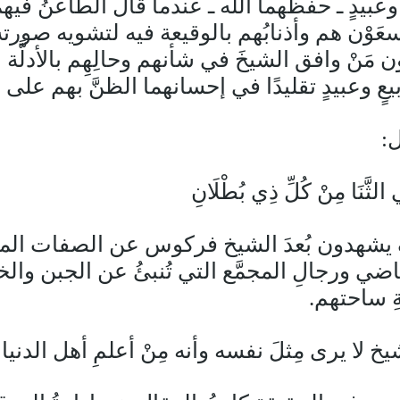
وعبيدٍ ـ حفظهما الله ـ عندما قال الطاعنُ فيهم
َوْن هم وأذنابُهم بالوقيعة فيه لتشويه صورته ع
 مَنْ وافق الشيخَ في شأنهم وحالِهِم بالأدلَّة 
 وعبيدٍ تقليدًا في إحسانهما الظنَّ بهم على 
ل:
 الثَّنَا مِنْ كُلِّ ذِي بُطْلَانِ
ف يشهدون بُعدَ الشيخ فركوس عن الصفات الم
اضي ورجالِ المجمَّع التي تُنبئُ عن الجبن
ِ ساحتهم.
ا يرى مِثلَ نفسه وأنه مِنْ أعلمِ أهل الدنيا إِ