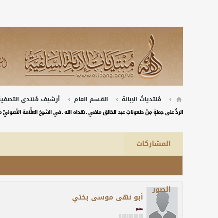
مُنتدياتُ الإبانة
القسم العام
أرشيف مُنتدى التصفية 
الردُّ على جملةٍ مِنْ طعوناتِ عبد الخالق ماضي ـ هداه الله ـ في الشيخ العلَّامة الأصوليِّ
المشاركات
آخر نشاط
الصور
أبو نهى موسى بختي
عضو