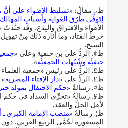
ظ،. مقالُ: «
تسليط الأضواء على أنَّ مذهب
لِتَوقِّي طُرُق الغواية وأسبابِ المهالك
الأهواء والافتراق والبِدَع، وقد جنَّدَتْ
خرطُ القتاد، وما أثاره ذلك مِنْ تهويل
الشيخ.
ظ¢. الردُّ على بن حنفية وعلى «
جمعية
حنفيَّة وشُبُهات الجمعيَّة
».
ظ£. الردُّ على رئيس «جمعية العلماء ا
ظ£. الردُّ على «
دار الإفتاء المصرية
» 
ظ¤. رسالةُ «
حكم الاحتفال بمولد خير 
ظ¥. رسالةُ «تحرِّي السداد في حكم القي
لأهل الحلِّ والعقد.
ظ¦. رسالةُ «
منصب الإمامة الكبرى ـ 
المسعورة لحُمَّى الربيع العربي، دون م