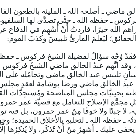
خالق ماضي ـ أصلحه الله ـ المليئة بالطعون الفاج
ركوس ـ حفظه الله ـ حتَّى تصدَّى لها السلفيون بالر
له خيرًا، فأردتُ أَنْ أُسْهِم في الدفاع عن شيخن
بعض الحقائق؛ ليَعلمَ القارئُ تلبيسَ وكذبَ القوم:
فقَدْ وُجِّه سؤالٌ لفضيلة الشيخ فركوس ـ حف
وقد اتَّهم عبدُ الخالق ماضي الشيخَ فركوس ب
لبيانِ تلبيس عبد الخالق ماضي وتحامُلِه على الشيخ 
دَ الخالق ماضي ورضا بوشامة لعقدِ مجلسِ منا
بحيثيَّات مجلس المناصحة ومُستجِدَّات القضيّ
ِبَلِ مجمَّع الإصلاح للتعامل مع قضيَّة عمر حمر
، لا جبنًا ولا خوفًا مِنْ عمر حمرون، بل فيه تو
دتُه ـ حفظه الله ـ لتحلِّيهِ بالأخلاق الحميدة؛ وج
 عليك ـ أشهرُ مِنْ أَنْ تُذكَر، ولا يُنكِرُها إلَّا