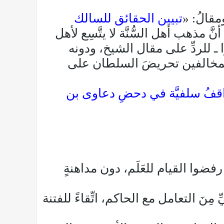
مقالُ: «
تبيين الحقائق للسالك
 مذهب أهل السُّنَّة لا يتَّسِع لأهل
وا ـ للردِّ على مقال الشيخ، ودونه
لة المخالفين تحريضَ السلطان على
قفُ سلفيَّة في دحضِ دعاوى بن
فضوا القيام للعَلَم، دون مداهنةٍ
ِنَ التعامل مع الحاكم، اتِّقاءً للفتنة