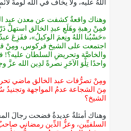
اللهُ عليه، ولا يخاف في الله لومةَ لائمٍ
وهناك واقعةٌ كشفت عن معدن عبد الخالق،
فمِنْ رهبةِ وهَلَعِ عبدِ الخالق استهلَّ دَ
«حَسْبُنا اللهُ ونِعمَ الوكيلُ»، ففَزِعَ
اجتمعت على الشيخ فركوس، ومِنْ قنوات
والخاصَّة وتحريضِ السلطان عليه؟! فلم يَز
واحدًا تِلْوَ الآخَرِ نصرةً لدِين الله عزَّ و
ومِنْ تصرُّفات عبد الخالق ماضي تحريضُ
مِنَ الشجاعة عدمُ المواجهة وتجنيدُ س
الشيخ؟
وهناك أمثلةٌ عديدةٌ فضحت رجالَ الم
السلفيِّين، وعزُّ الدِّين رمضاني صاح