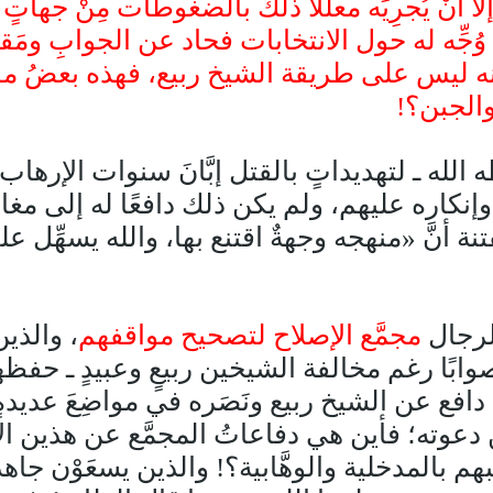
َّا أَنْ يُجرِيَه معلِّلًا ذلك بالضغوطات مِنْ جهات
جِّه له حول الانتخابات فحاد عن الجوابِ ومَقام
أنه ليس على طريقة الشيخ ربيع، فهذه بعضُ مو
والجبن؟!
له ـ لتهديداتٍ بالقتل إبَّانَ سنوات الإرهاب
كاره عليهم، ولم يكن ذلك دافعًا له إلى مغادرة
نَّ «منهجه وجهةٌ اقتنع بها، والله يسهِّل عل
 لرجال
مجمَّع الإصلاح لتصحيح مواقفهم
، والذي
وابًا رغم مخالفة الشيخين ربيعٍ وعبيدٍ ـ حفظهم
دافع عن الشيخ ربيع ونَصَره في مواضِعَ عديد
 دعوته؛ فأين هي دفاعاتُ المجمَّع عن هذين الإم
يبهم بالمدخلية والوهَّابية؟! والذين يسعَوْن 