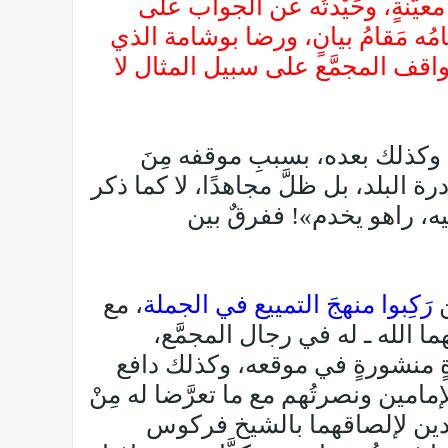
ٍ معيَّنةٍ، وحَيْدتُه عن الجواب على
ُه مَقامُ بيانٍ، ورضا بوشامة الذي
اقف المجمَّع على سبيل المثال لا
 وكذلك بعده، بسببِ موقفه مِنَ
 البلد، بل ظلَّ مجاهدًا، لا كما ذكر
يه، راهو يخدم»! ففرقٌ بين
ن
رَكِبوا منهجَ التمييع في الجملة
، مع
ا الله ـ له في رجال المجمَّع،
ةٍ منشورةٍ في موقعه، وكذلك دافع
امين ونصرتُهم مع ما تعرَّضا له مِنْ
جاهدين لإلصاقهما بالشيخ فركوس