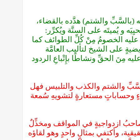
بالسَّبِّ والشتم) هدَّده بالقضاء،
يَه و يُميتَه على السنَّة ويُكرِّر:
ْ عليه الخصومُ مِنْ كُلِّ الطوائف كما
ةٍ على الشيخ لتأليب العامَّة
ه مِنَ الحقِّ ونشاطًا بإِتْباعِ الردود
السَّبِّ والشتم والكذب والتلبيس فهل
ءٍ وحساباتٍ مستعارةٍ لتشويهِ سُمعة
حبُ ازدواجيةٍ في المواقف ومخذِّلٌ
يقية، وأكتفي بمثالٍ واحدٍ وهو لقاؤه