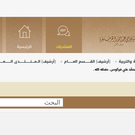
المنتديات
الرئيسية
والتربية
[أرشيف] القــــــــسم العــــــــام
[أرشيف] الــمــــنــــــــتـــــــدى الـــــــــعـــــ
 محمَّد علي فركوس ـ حفظه الله ـ