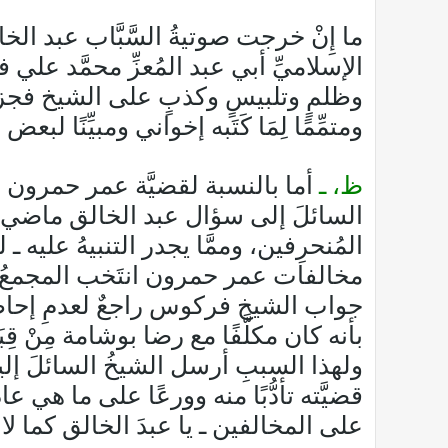
ما إِنْ خرجت صوتيةُ السَّبَّاب عبد ال
الإسلاميِّ أبي عبد المُعزِّ محمَّد علي ف
وظلمٍ وتلبيسٍ وكذبٍ على الشيخ فجزاهم ال
ومتمِّمًا لِمَا كَتَبه إخواني ومبيِّنًا ل
ظ، ـ
أما بالنسبة لقضيَّة عمر حمرون 
السائلَ إلى سؤال عبد الخالق ماضي، 
المُنحرِفين، وممَّا يجدر التنبيهُ عليه ـ 
مخالفات عمر حمرون انتَخب المجمعُ عب
جواب الشيخ فركوس راجعٌ لعدمِ إحاطته 
بأنه كان مكلَّفًا مع رضا بوشامة مِنْ ق
ولهذا السببِ أرسل الشيخُ السائلَ إليه
قضيَّته تأدُّبًا منه وورعًا على ما هي عا
على المخالفين ـ يا عبدَ الخالق كما لا يخفى