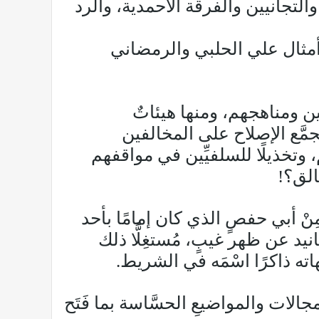
لتجانيين والفرقة الأحمدية، والرد
 أمثال علي الحلبي والرمضاني
ين ومناهجهم، ومنها هيئاتٌ
مجمَّع الإصلاح على المخالفين
 وتخذيلًا للسلفيِّين في مواقفهم
خالق؟!
ْ أبي حفصٍ الذي كان إمامًا بأحد
د عن ظهر غيبٍ، مُستغِلًّا ذلك
ُبُهاته ذاكرًا اسْمَه في الشريط.
لات والمواضيعِ الحسَّاسة بما فَتَح