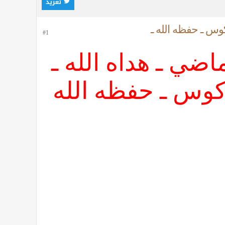
تغريد
ركوس ـ حفظه الله ـ
#1
ماضي ـ هداه الله ـ
فركوس ـ حفظه الله