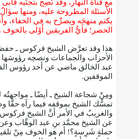
مع قناة النهار، وقد نُصِح بتجنُّبه فأبى إل
الأسئلة المطروحة عليه، ومنها سؤالٌ وُ
يكتم منهجَه ويصرِّح به في الخفاء، و
الحصر؛ فأيُّ الفريقين أَوْلى بالخوف 
هذا وقد تعرَّض الشيخ فركوس ـ حفظه ال
الأحزاب والجماعات ونصحِه رؤوسَها وإن
عبد الخالق ماضي عن أحد رؤوس الفتنة أ
الموقفين.
ومِنْ شجاعة الشيخ ـ أيضًا ـ مواجهتُه
تمسُّك الشيخ بموقفه فيما رآه حقًّا وص
والغريبُ في الأمر أنَّ الشيخ فركوس 
عن الشيخ محمَّد بنِ عبد الوهَّاب وعن
حملةٍ شَرِسةٍ؟! أم هو الخوف مِنْ تلق