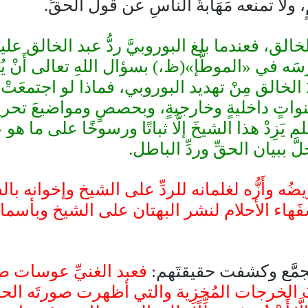
، ولا تمنعه مَهَابةُ الناسِ عن قول الحقِّ.
 فعندما بلغ البوروبيَّ ردُّ عبد الخالق عليه (
رْسَه في «الموطَّإ»(ظ،) بسؤال اللهِ تعالى أَنْ يُحيِ
 عبدُ الخالق مِنْ تهديد البوروبي، فماذا لو اجتمعَت
ٍ داخليةٍ وخارجيةٍ، وبحصصٍ ومواضيعَ تحريضي
ِدْ هذا الشيخَ إلَّا ثباتًا ورسوخًا على ما هو علي
جلَّ ببيان الحقِّ وردِّ الباطل.
ه وأَزُّه لغلمانه للردِّ على الشيخ وإخوانه ب
ُفَهاء الأحلام لنشر البهتان على الشيخ وبأسما
جمَّع وكشفت حقيقتَهم:
فعبد الغنيِّ عوسات صا
بُ الخرجات المُخزِية والتي أظهرت صورتَه الحق