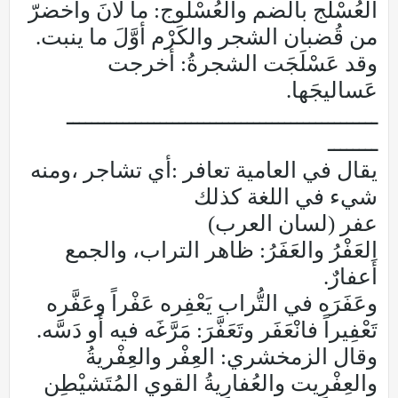
العُسْلج بالضم والعُسْلوج: ما لانَ واخضرّ
من قُضبان الشجر والكَرْم أوَّلَ ما ينبت.
وقد عَسْلَجَت الشجرةُ: أخرجت
عَساليجَها.
ــــــــــــــــــــــــــــــــــــــــــــــــــ
ــــــــ
يقال في العامية تعافر :أي تشاجر ،ومنه
شيء في اللغة كذلك
عفر (لسان العرب)
العَفْرُ والعَفَرُ: ظاهر التراب، والجمع
أَعفارٌ.
وعَفَرَه في التُّراب يَعْفِره عَفْراً وعَفَّره
تَعْفِيراً فانْعَفَر وتَعَفَّرَ: مَرَّغَه فيه أَو دَسَّه.
وقال الزمخشري: العِفْر والعِفْريةُ
والعِفْرِيت والعُفارِيةُ القوي المُتَشيْطِن