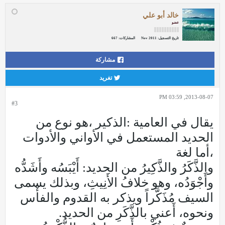
خالد أبو علي
عضو
تاريخ التسجيل:
Nov 2011
المشاركات:
667
مشاركة
تغريد
2013-08-07, 03:59 PM
#3
يقال في العامية :الذكير ،هو نوع من
الحديد المستعمل في الأواني والأدوات
،أما لغة
والذَّكَرُ والذَّكِيرُ من الحديد: أَيْبَسُه وأَشَدُّه
وأَجْوَدُه، وهو خلافُ الأَنِيثِ، وبذلك يسمى
السيف مُذَكَّراً ويذكر به القدوم والفأْس
ونحوه، أَعني بالذَّكَرِ من الحديد.