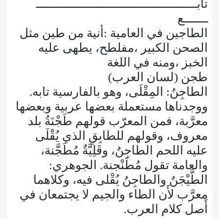
تابـــــــــــــــــــــــــــــــــــــــــــــــ
ـــــــع
الطاجين في العامية :أنية من طين مثل
الصحن الكبير ،مفلطح، يطهى عليه
الخبز ،ومنه في اللغة
طجن (لسان العرب)
الطاجِنُ: المِقْلَى، وهو بالفارسية تابه.
ووجدناها مستعملة بعضها عربية وبعضها
معرَّبة، فمن المعرّب قولهم طَجْنَةُ بلد
معروف، وقولهم للطابِقِ الذي يُقْلَى
عليه اللحم الطاجِنُ، وقَلِيَّةٌ مُطَجَّنة،
والعامة تقول مُطَنْجنة. الجوهري:
الطَّيْجَنُ والطاجِنُ يُقْلى فيه، وكلاهما
معرَّب لأَن الطاء والجيم لا يجتمعان في
أَصل كلام العرب.