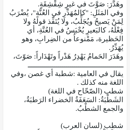
وهَدَّرَ: صَوَّتَ في غيرِ شِقْشِقَةٍ.
وفي المَثَلِ: "كالمُهَدِّرِ في العُنَّةِ"، يُضْرَبُ
لِمَنْ يَصيحُ ويُجَلِّبُ، ولا يُنَفِّذ قولَهُ ولا
فِعْلَهُ، كالبَعيرِ يُحْبَسُ في العُنَّةِ، أي
الحَظيرة، مَمْنوعاُ من الضِرابِ، وهو
يُهَدِّرُ.
وهَدَرَ الحَمامُ يَهْدِرُ هَدْراً وتَهْدَاراً: صَوّتَ،
ـــــــــــــــــــــــــــــــــــــــــــــــ
يقال في العامية :شطبة أي غصن ،وفي
اللغة منه كذلك .
شطب (الصّحّاح في اللغة)
الشَطْبَةُ: السَعَفَةُ الخضراء الرَطبَةُ،
والجمع الشطْبُ.
شطب (لسان العرب)