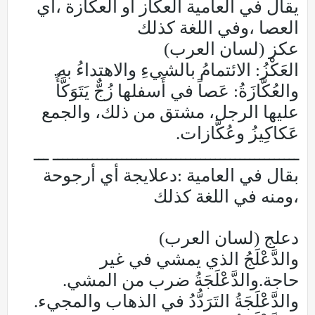
يقال في العامية العكاز أو العكازة ،أي
العصا ،وفي اللغة كذلك
عكز (لسان العرب)
العَكْزُ: الائتمامُ بالشيءِ والاهتداءُ به.
والعُكَّازَةُ: عَصاً في أَسفلها زُجٌّ يَتَوَكَّأُ
عليها الرجل، مشتق من ذلك، والجمع
عَكاكِيزُ وعُكَّازات.
ــــــــــــــــــــــــــــــــــــــــــــــــــ ـــ
بقال في العامية :دعلايجة أي أرجوحة
،ومنه في اللغة كذلك
دعلج (لسان العرب)
والدَّعْلَجُ الذي يمشي في غير
حاجة.والدَّعْلَجَةُ ضرب من المشي.
والدَّعْلَجَةُ التَرَدُّدُ في الذهاب والمجيء.