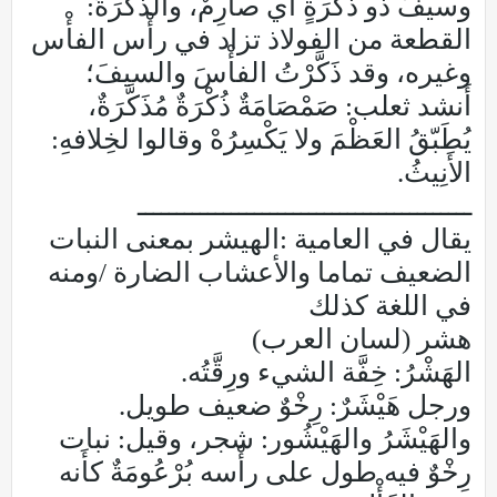
وسيفٌ ذو ذُكْرَةٍ أَي صارِمٌ، والذُّكْرَةُ:
القطعة من الفولاذ تزاد في رأْس الفأْس
وغيره، وقد ذَكَّرْتُ الفأْسَ والسيفَ؛
أَنشد ثعلب: صَمْصَامَةٌ ذُكْرَةٌ مُذَكَّرَةٌ،
يُطَبّقُ العَظْمَ ولا يَكْسِرُهْ وقالوا لخِلافهِ:
الأَنِيثُ.
ـــــــــــــــــــــــــــــــــــــــــــ
يقال في العامية :الهيشر بمعنى النبات
الضعيف تماما والأعشاب الضارة /ومنه
في اللغة كذلك
هشر (لسان العرب)
الهَشْرُ: خِفَّة الشيء ورِقَّتُه.
ورجل هَيْشَرٌ: رِخْوٌ ضعيف طويل.
والهَيْشَرُ والهَيْشُور: شجر، وقيل: نبات
رِخْوٌ فيه طول على رأْسه بُرْعُومَةٌ كأَنه