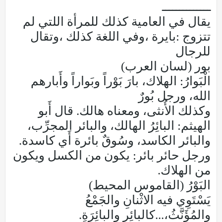
ــــــــــــــ
يقال في العامية كذلك للمرأة اللتي لم
تتزوج :بايرة ،وفي اللغة كذلك ،وتقال
للرجال
بور (لسان العرب)
الْبَوارُ: الهلاك، بارَ بَوْراً وبَواراً وأَبارهم
الله، ورجل بُورٌ
وكذلك الأُنثى، ومعناه هالك. قال أَبو
الهيثم: البائِرُ الهالك، والبائر المجرِّب،
والبائر الكاسد، وسُوقٌ بائرة أَي كاسدة.
ورجل حائر بائر: يكون من الكسل ويكون
من الهلاك.
البَوْرُ (القاموس المحيط)
يَسْتَوِي فيه الاثْنانِ والجَمْعُ
والمُؤَنَّثُ،...كالبائِرِ والبائِرَةِ.