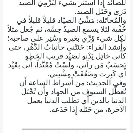
للصائد إِذا استتر بشيء ليَرْمِيَ الصيد
دَرَى وخَتَل الصيد.
والمُخاتَلة: مَشْيُ الصيّاد قليلاً قليلاً في
خُفْية لئلا يسمع الصيدُ حِسَّه، ثم جُعل مثلاً
لكل شيء وُرِّي بغيره وسُتِر على صاحبه؛
وأَنشد الفراء: حَنَتْني حانياتُ الدَّهْرِ، حتى
كأَني خاتِل يَدْنو لصَيْد قريب الخَطوِ
يَحسَبُ مَن رآني، ولَسْتُ مُقَيَّداً، أَني بقَيْد
أَي كَبِرت وضَعُفَتْ مِشْيتي.
وفي الحديث: من أَشراط الساعة أَن
تُعَطَّل السيوف من الجهاد وأَن تُخْتَلَ
الدنيا بالدين أَي تطلب الدنيا بعمل
الآخرة، من خَتَله إِذا خَدَعه.
ــــــــــــــــــــــــــــــــــــــــــــــــــ