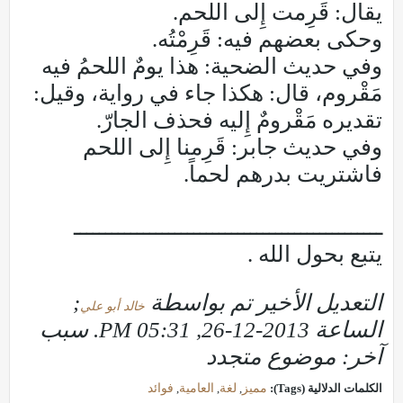
يقال: قَرِمت إِلى اللحم.
وحكى بعضهم فيه: قَرِمْتُه.
وفي حديث الضحية: هذا يومٌ اللحمُ فيه
مَقْروم، قال: هكذا جاء في رواية، وقيل:
تقديره مَقْرومٌ إِليه فحذف الجارّ.
وفي حديث جابر: قَرِمنا إِلى اللحم
فاشتريت بدرهم لحماً.
ـــــــــــــــــــــــــــــــــــــــــــــــــ
يتبع بحول الله .
التعديل الأخير تم بواسطة
;
خالد أبو علي
الساعة
2013-12-26, 05:31 PM
.
سبب
آخر:
موضوع متجدد
الكلمات الدلالية (Tags):
مميز
,
لغة
,
العامية
,
فوائد