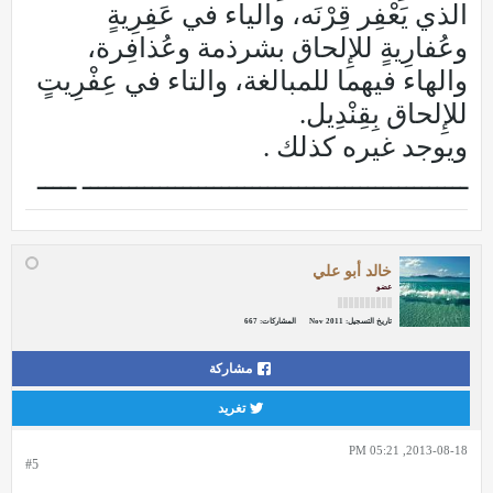
الذي يَعْفِر قِرْنَه، والياء في عَفِرِيةٍ
وعُفارِيةٍ للإِلحاق بشرذمة وعُذافِرة،
والهاء فيهما للمبالغة، والتاء في عِفْرِيتٍ
للإِلحاق بِقِنْدِيل.
ويوجد غيره كذلك .
ــــــــــــــــــــــــــــــــــــــــــــــــــ ـــــ
خالد أبو علي
عضو
تاريخ التسجيل:
Nov 2011
المشاركات:
667
مشاركة
تغريد
2013-08-18, 05:21 PM
#5