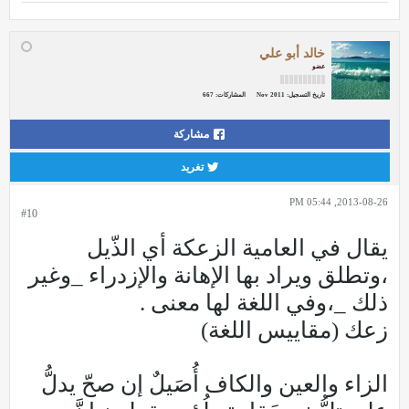
خالد أبو علي
عضو
تاريخ التسجيل:
Nov 2011
المشاركات:
667
مشاركة
تغريد
2013-08-26, 05:44 PM
#10
يقال في العامية الزعكة أي الذّيل
،وتطلق ويراد بها الإهانة والإزدراء _وغير
ذلك _،وفي اللغة لها معنى .
زعك (مقاييس اللغة)
الزاء والعين والكاف أُصَيلٌ إن صحّ يدلُّ