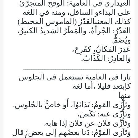
العيداري في العامية: الوقح المتجرّئ
على البذاءو السافل، ومنه في اللغة
كذلك المعنىالعَدْرُ (القاموس المحيط)
العَدْرُ: الجُرأةُ، والمَطَرُ الشديدُ الكثيرُ،
ويُضَمُّ.
عَدِرَ المَكانُ، كفَرِحَ،
والعادِرُ: الكَذَّابُ.
ــــــــــــــــــــــــــــــــــــــــــــــــــ
تازا في العامية تستعمل في الجلوس
كإبتعد قليلا ،أما لغة
منها
وتَآزَى القومُ: تَدَانَوُا، أَو خاصٌّ بالجُلوسِ.
وتَأَزَّى عنه: نَكَصَ،
وتَأَزَّى فلان عن فلان إذا هابه.
وتَآزى القَوْمُ: دَنا بعضُهم إلى بعض؛ قال