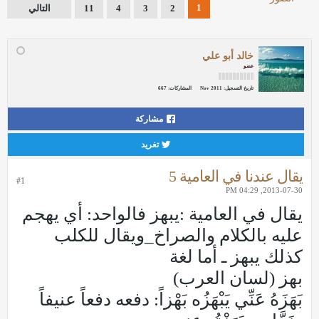
1
2
3
4
11
التالي
خالد أبو علي
عضو
تاريخ التسجيل:
Nov 2011
المشاركات:
667
مشاركة
تغريد
يقال عندنا في العامية 5
#1
2013-07-30, 04:29 PM
يقال في العامية :يبهز فالواحد: أي يهجم
عليه بالكلام والصراخ_ويقال للكلب
كذلك يبهز ـ أما لغة
بهز (لسان العرب)
بَهَزَهُ عَنِّي يَبْهَزُه بَهْزاً: دفعه دفعاً عنيفاً