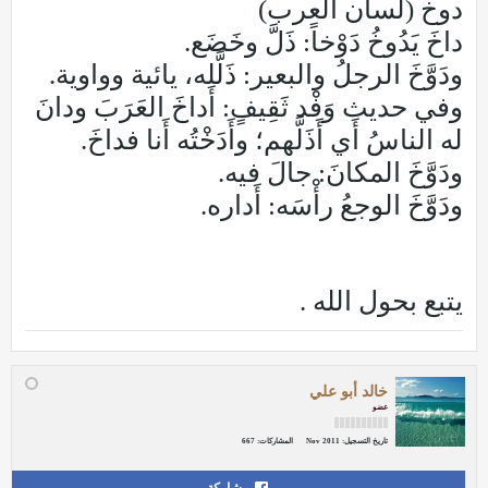
دوخ (لسان العرب)
داخَ يَدُوخُ دَوْخاً: ذَلَّ وخَضَع.
ودَوَّخَ الرجلُ والبعير: ذَلَّله، يائية وواوية.
وفي حديث وَفْد ثَقِيفٍ: أَداخَ العَرَبَ ودانَ
له الناسُ أَي أَذَلَّهم؛ وأَدَخْتُه أَنا فداخَ.
ودَوَّخَ المكانَ: جالَ فيه.
ودَوَّخَ الوجعُ رأْسَه: أَداره.
يتبع بحول الله .
خالد أبو علي
عضو
تاريخ التسجيل:
Nov 2011
المشاركات:
667