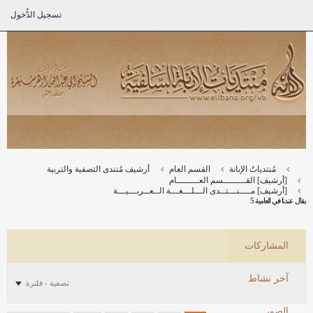
تسجيل الدُّخول
مُنتدياتُ الإبانة
القسم العام
أرشيف مُنتدى التصفية والتربية
[أرشيف] القــــــــسم العــــــــام
[أرشيف] مــــنـــتــدى الـــلـــغـــة الــعــربـــيـــة
يقال عندنا في العامية 5
المشاركات
آخر نشاط
تصفية - فلترة
الصور