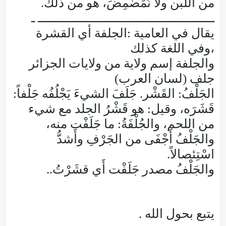
من اللبن ولا نُمَضْمِضَ، هو من ذلك.
ــــــــــــــــــــــــــــــــــــــــــــــــــ ـ
يقال في العامية :الجلفة أي القشرة
،وفي اللغة كذلك
والجلفة إسم ولاية من ولايات الجزائر
جلف (لسان العرب)
الجَلْفُ: القَشْر. جَلَفَ الشيءَ يَجْلُفُه جَلْفاً:
قَشَرَه، وقيل: هو قَشْرُ الجلد مع شيء
من اللحم، والجُلْفَةُ: ما جَلَفْت منه،
والجَلْفُ أَجْفَى من الجَرْفِ وأَشدُّ
اسْتِئصالاً.
والجَلْفُ مصدر جَلَفْت أَي قشَرْتُ..
يتبع بحول الله .