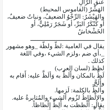
عنق الرَّأْلِ
الهَشْرُ (القاموس المحيط)
والهَيْشَرُ: الرِّخْوُ الضعيفُ، ونباتٌ ضعيفٌ،
أو كَنْكَرُ البَرِّ، أو شَجَرٌ رَمْلِيٌّ، أو
الخَشْخاشُ
ـــــــــــــــــــــــــــــــــــــــــــ
يقال في العامية :لظّ ولظّة _وهو مشهور
_،أي ضم ،ولزم الشيء ،وفي اللغة
كذلك .
لظظ (لسان العرب)
لَظَّ بالمكان وأَلَظَّ به وَألَظَّ عليه: أَقام به
وأَلَحَّ.
وأَلظَّ بالكلمة: لَزِمها.
والإِلْظاظُ لزُوم الشيء والمُثابرةُ عليه.
يقال: أَلْظظت به أُلِظُّ إِلْظاظاً.