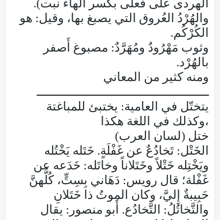
الهردى على فعلى بكسر الهاء نبت).
والهُرْدُ العُروق التي يصبغ بها، وقيل: هو
الكُرْكُم.
وثوب مَهْرُودٌ ومُهَرَّدٌ: مصبوغ أَصفر
بالهُرْد.
ومنه كثير من المعاني
ــــــــــــــــــــــــــــــــــــــــــــــــــ
يتختّل في العامية: يختبئ للمباغتة
،وكذلك في اللغة هكذا
ختل (لسان العرب)
الخَتْل: تَخادُعٌ عن غَفْلَةٍ. خَتَله يَخْتُله
ويَخْتِله خَتْلاً وخَتَلاناً وخاتَله: خَدَعه عن
غَفْلة؛ قال رويس: دَهَاني بِسِتٍّ، كُلُّهنَّ
حَبِيبةٌ إِليَّ، وكان الموتُ ذا خَتَلانِ
والتَّخاتُلُ: التَّخادُع. أَبو منصور: يقال