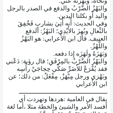
ونَحَّاه، وبَهَزْتُه عني.
والبَهْزُ الضَّرْبُ والدفع في الصدر بالرجل
واليد أَو بكلتا اليدين.
وفي الحديث: أَنه أُتِيَ بشاربٍ فَخُفِقَ
بالنِّعالِ وبُهِزَ بالأَيْدِي؛ البَهْزُ: الدفع
العنيف. قال ابن الأَعرابي: هو البَهْزُ
واللَّهْزُ.
وَبَهَزَهُ ولَهَزَه إِذا دفعه.
والبَهْزُ الضَّرْبُ بالمِرْفَقِ؛ قال رؤبة: دَعْني
فقد يُقْرَعُ للأَضَرِّ صَكِّي حِجاجَيْ رأْسِه
وبَهْزي ورجل مِبْهَزٌ، مِفْعَلٌ: من ذلك؛ عن
ابن الأَعرابي
ــــــــــــــــــــــــــــــــــــــــــــــــــ
يقال في العامية :هردها وتهردت أي
أفسد الأمر والشيئ والخطة مثلا ،أما لغة