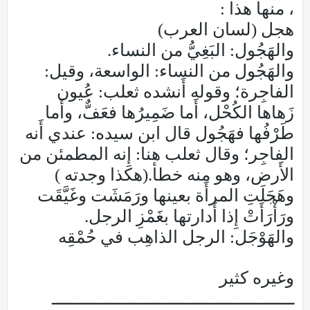
، منها هذا :
هجل (لسان العرب)
والهَجُول: البَغِيُّ من النساء.
والهَجُول من النساء: الواسعة، وقيل:
الفاجِرة؛ وقوله أَنشده ثعلب: عُيون
زَهاها الكُحْل، أَما ضَمِيرُها فعَفٌّ، وأَما
طَرْفُها فهَجُول قال ابن سيده: عندي أَنه
الفاجِر؛ وقال ثعلب هنا: إِنه المطمئن من
الأَرض، وهو منه خطأ.(هكذا وجدته )
وهَجَلَتِ المرأَة بعينها ورَمَشَت وغَيَّقَت
ورَأْرَأَتْ إِذا أَدارتها بغَمْزِ الرجل.
والهَوْجَل: الرجل الذاهِب في حُمْقِه
وغيره كثير
ــــــــــــــــــــــــــــــــــــــــــــــــــ