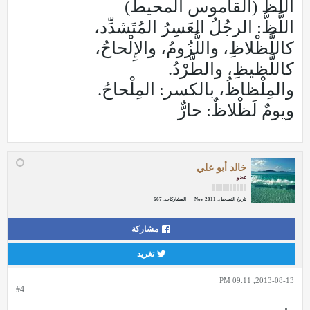
اللَّظُّ (القاموس المحيط)
اللَّظُّ: الرجُلُ العَسِرُ المُتَشدِّد،
كاللَّظْلاظِ، واللُّزُومُ، والإِلْحاحُ،
كاللَّظيظِ، والطَّرْدُ.
والمِلْظاظُ، بالكسر: المِلْحاحُ.
ويومٌ لَظْلاظٌ: حارٌّ
خالد أبو علي
عضو
تاريخ التسجيل:
Nov 2011
المشاركات:
667
مشاركة
تغريد
2013-08-13, 09:11 PM
#4