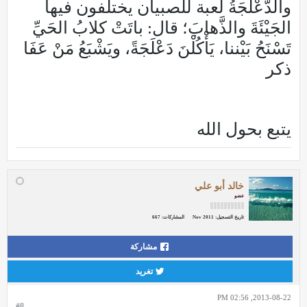
والدَّعْلَجَةُ لعبة للصبيان يختلفون فيها
الجَيْئَةَ والذَّهابَ؛ قال: باتَتْ كلابُ الحَيِّ
تَسْنَحُ بَيْننا، يَأْكُلْنَ دَعْلَجَةً، ويَشْبَعُ مَنْ عَفَا
ذكر
يتبع بحول الله
خالد أبو علي
عضو
تاريخ التسجيل:
Nov 2011
المشاركات:
667
مشاركة
تغريد
2013-08-22, 02:56 PM
#8