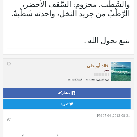
والشَّطْب، مجزوم: السَّعَف الأَخضر،
الرَّطْبُ من جريد النخل، واحدته شَطْبةٌ.
يتبع بحول الله .
خالد أبو علي
عضو
تاريخ التسجيل:
Nov 2011
المشاركات:
667
مشاركة
تغريد
2013-08-21, 07:04 PM
#7