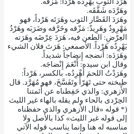
هَرَدَ الثوبَ يَهْرِدُه هَرْداً: مَزَّقَه.
وهَرَّدَه شَقَّقَه.
وهَرَدَ القَصَّار الثوب وهَرَتَه هَرْداً، فهو
مَهْرِودٌ وهَرِيدٌ: مَزّقه وخَرَّقه وضَرَبَه وهَرْدُ
العِرْضِ: الطعن فيه، هَرَدَ عِرْضَه وهَرَته
يَهْرِدُه هَرْداً. الأَصمعي: هَرَتَ فلان الشيء
وهَرَدَه: أَنضجه إِنضاجاً شديداً.
وقال ابن سيده: أَنْعَمَ إِنْضاجَه.
وهَرَدْتُ اللحمَ أَهْرِدُه، بالكسر، هَرْداً:
طبخته حتى تَهَرّأَ وتَفَسَّخَ، فهو مُهَرَّد. قال
الأَزهري: والذي حَفِطناه عن أَئمتنا
الحِرْدى بالحاء ولم يقله بالهاء غير الليث
(* قوله «قال الأزهري والذي حفظناه
إلى قوله غير الليث» كذا بالأصل ولا
مناسبه له هنا وإنما يناسب قوله الآتي