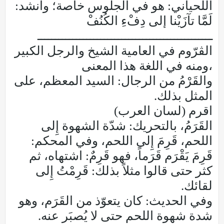
اللحياني: هو في الجلوس خاصة؛ وأَنشد:
لَمَّا تآزَيْنا إلى دِفْءِ الكُنُفْ
ــــــــــــــــــــــــــــــــــــــــــــــــــ
الڨرّوم في العامية الشيخ والرجل الكبير
،ومنه في اللغة هذا المعنى
والقَرْمُ من الرجال: السيد المعظم، على
المثل بذلك.
اقرم (لسان العرب)
القَرَمُ، بالتحريك: شدّة الشهوة إِلى
اللحم، قَرِمَ إِلى اللحم، وفي المحكم:
قَرِمَ يَقْرَم قَرَماً، فهو قَرِمٌ: اشتهاه، ثم
كثر حتى قالوا مثلاً بذلك: قَرِمْتُ إِلى
لقائك.
وفي الحديث: كان يتعوّذ من القَرَم، وهو
شدة شهوة اللحم حتى لا يُصبَر عنه.