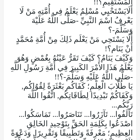
المُسْتَقِيمِ؟!!
أَلَايَسْتَحْيِي مُسْلِمٌ يَعْلَمُ فِي أُمَّتِهِ مَنْ لَا
يَعْرِفُ اسْمَ النَّبِيِّ -صَلَّى اللَّهُ عَلَيْهَ
وَسَلَّمَ-؟
أَلَا يَسْتَحِي مَنْ يَعْلَم ذَلِكَ مِنْ أُمَّةِ مُحَمَّدٍ
أَنْ يَنَام؟!
وَكَيْفَ يَنَامُ؟ كَيْفَ تَقَرُّ عَيْنُهُ بِغُمْضٍ وَهُوَ
يَعْلَمُ هَذَا الأَمْرَ الكَبِيرَ فِي أُمَّةِ رَسُولِ اللَّهِ
-صَلَّى اللَّهُ عَلَيْهِ وَسَلَّمَ-؟!!
يَا طُلَّابَ الْعِلْمِ؛ كَفَاكُم بَعْثَرَةً لِقُوُاكُم,
وَكَفَاكُمْ تَبْدِيدًا لِطَاقَاتِكُم, اتَّقُوا اللَّهَ
رَبَّكُم...
تَآلَفُوا... تَآزَرُوا... تَنَاصَرُوا... تَمَاسَكُوا...
اصْدَعُوا بِكَلِمَةِ الحَقِّ بِتَوْحِيدِ الخَالِقِ
العِظِيم؛ مَعْرِفَةً وَتَطْبِيقًا وَتَقْرِيرًا, وَدَعْوَةً