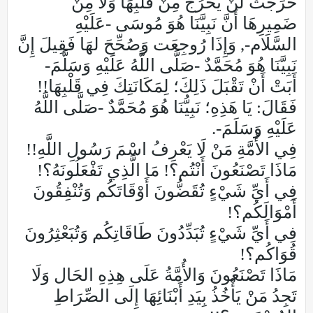
خَرَجَتْ لَنْ يَخْرُجَ مِنْ قَلْبِهَا وَلَا مِنْ
ضَمِيرِهَا أَنَّ نَبِيَّنَا هُوَ مُوسَى -عَلَيْهِ
السَّلَام-, وَإِذَا رُوجِعَت وَصُحِّحَ لهَا فَقِيلَ إِنَّ
نَبِيَّنَا هُوَ مُحَمَّدٌ -صَلَّى اللَّهُ عَلَيْهِ وَسَلَّمَ-
أَبَتْ أَنْ تَقْبَلَ ذَلِكَ؛ لِمَكَانَتِكَ فِي قَلْبِهَا!!
فَقَالَ: يَا هَذِهِ؛ نَبِيُّنَا هُوَ مُحَمَّدٌ -صَلَّى اللَّهُ
عَلَيْهِ وَسَلَمَ-.
فِي الأُمَّةِ مَنْ لَا يَعْرِفُ اسْمَ رَسُولِ اللَّهِ!!
مَاذَا تَصْنَعُونَ أَنْتُم؟! مَا الَّذِي تَفْعَلُونَهُ؟!
فِي أَيِّ شَيْءٍ تُقَضُّونَ أَوْقَاتَكُم وَتُنْفِقُونَ
أَمْوَالَكُم؟!
فِي أَيِّ شَيْءٍ تُبَدِّدُونَ طَاقَاتِكُم وَتُبَعْثِرُونَ
قُوَاكُم؟!
مَاذَا تَصْنَعُونَ وَالأُمَّةُ عَلَى هِذِهِ الحَال وَلَا
تَجِدُ مَنْ يَأْخُذُ بِيَدِ أَبْنَائِهَا إِلَى الصِّرَاطِ