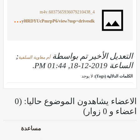
4_6037565936079210438.m4v
h
ttps://drive.google.com/file/d/11WSyj0r4J9838PvU9Ay0lRDYUcPmrpP6/view?usp=drivesdk
التعديل الأخير تم بواسطة
;
أم معاوية السلفية
الساعة
2019-12-18, 01:44 PM
.
الكلمات الدلالية (Tags):
لا يوجد
الاعضاء يشاهدون الموضوع حاليا: (0
اعضاء و 0 زوار)
مساعدة