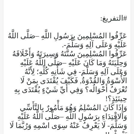
#التفريغ:
عَرِّفُوا المُسْلِمِينَ بِرَسُولِ اللَّهِ –صَلَّى اللَّهُ
عَلَيْهِ وَعَلَى آلِهِ وَسَلَّمَ-.
عَرِّفُوا المُسْلِمِينَ سُنَّتَهُ وَسِيرَتَهُ وَأَخْلَاقَهُ
وَحِلْيَتَهُ وَمَا كَانَ عَلَيْهِ –صَلَّى اللَّهُ عَلَيْهِ
وَعَلَى آلِهِ وَسَلَّمَ- فِي شَأْنِهِ كُلِّهِ؛ لِأَنَّهُ
الأُسْوَةُ وَالقُدْوَةُ, فَكَيْفَ يُقْتَدَى بِمَنْ لَا
تُعْرَفُ أَحْوَالُه؟ وَفِي أَيِّ شَيْءٍ يُقْتَدَى بِهِ
حِينَئِذٍ؟!
وَإِذَا كَانَ المُسْلِمُ وَهُوَ مَأْمُورٌ بِالتَّأَسِّي
وَالاقْتِدَاءِ بِرَسُولِ اللَّهِ –صَلَّى اللَّهُ عَلَيْهِ
وَسَلَّمَ- لَا يَعْرِفُ عَنْهُ سِوَى اسْمِهِ وَرُبَّمَا لَا