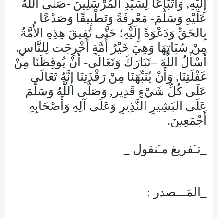
إِلَيْهِ, وَاتِّبَاعًا لِسَيِّدِ المُرْسَلِينَ -صَلَّى اللَّهُ
عَلَيْهِ وَسَلَّمَ- مَعْرِفَةً وَتَطْبِيقًا وَصَدْعًا
بِالحَقِّ وَدَعْوَةً إِلَيْهِ؛ حَتَّى تُفِيقَ هِذِهِ الأُمَّةُ
مِنْ سُبَاتِهَا وَهِيَ خَيْرُ أُمَّةٍ أُخْرِجَت لِلنَّاسِ.
أَسْأَلُ اللَّهَ –تَبَارَكَ وَتَعَالَى- أَنْ يُوقِظَنَا مِنْ
غَفْلَتِنَا, وَأَنْ يُنَبِّهَنَا مِنْ رَقْدَتِنَا إِنَّهُ تَعَالَى
عَلَى كُلِّ شَيْءٍ قَدِير, وَصَلَّى اللَّهُ وَسَلَّمَ
عَلَى البَشِيرِ النَّذِيرِ وَعَلَى آلِهِ وَأَصْحَابِهِ
أَجْمَعِينَ.
_تـَفريغ مـَنقول _
_المَـــصدر :