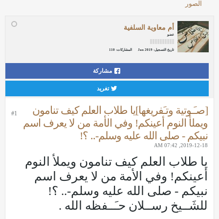
الصور
أم معاوية السلفية
عضو
تاريخ التسجيل:
Jan 2019
المشاركات:
110
مشاركة
تغريد
[صـَـوتية وتـَفريغها]يا طلاب العلم كيف تنامون
#1
ويملأ النوم أعينكم! وفي الأمة من لا يعرف اسم
نبيكم - صلى الله عليه وسلم-.. ؟!
2019-12-18, 07:42 AM
يا طلاب العلم كيف تنامون ويملأ النوم
أعينكم! وفي الأمة من لا يعرف اسم
نبيكم - صلى الله عليه وسلم-.. ؟!
للشَــيخ رســلان حـَــفظه الله .