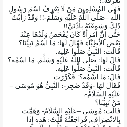
يَعْرِفْه!!
فَفِي المُسْلِمِينَ مَنْ لَا يَعْرِفُ اسْمَ رَسُولِ
اللَّهِ –صَلَّى اللَّهُ عَلَيْهِ وَسَلَّمَ-!! وَقَدْ رَأَيْتُ
ذَلِكَ وَسَمِعْتُهُ بِأُذُنَيَّ!!
حَتَّى إِنَّ امْرَأَةً كَانَ يُفْحَصُ وَلَدُهَا عِنْدَ
بَعْضِ الأَطِبَّاءِ فَقَالَ لَهَا: مَا اسْمُ نَبِيِّنَا؟
قَالَت: النَّبِيُّ صَلُّوا عَلِيهِ.
قَالَ لهَا: صَلَّى اللَّهُ عَلَيْهِ وَسَلَّمَ. مَا اسْمُه؟
قَالَت: النَّبِيُّ صَلُّوا عَلِيهِ.
قَالَ: مَا اسْمُه؟! فَكَرَّرَت
فَقَالَ لهَا -وَقَدْ ضَجِر-: النَّبِيُّ هُوَ مُوسَى –
عَلَيْهِ السَّلَامُ-.
مَنْ نَبِيُّنَا؟
قَالَت: مُوسَى –عَلَيْهِ السَّلَامُ- وَهَمَّت
بِالانْصِرَافِ, فَرَاجَعْتُهُ قُلْتُ: هَذِهِ إِذَا