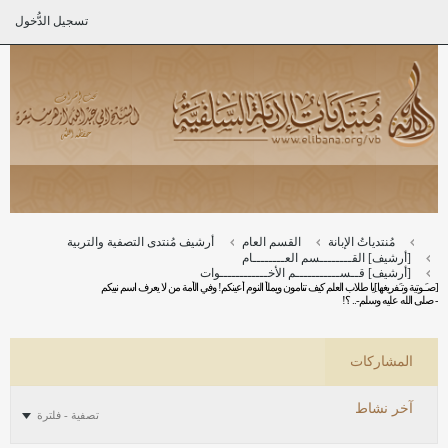
تسجيل الدُّخول
مُنتدياتُ الإبانة
القسم العام
أرشيف مُنتدى التصفية والتربية
[أرشيف] القــــــــسم العــــــــام
[أرشيف] قــســـــــــــم الأخــــــــــــوات
[صـَـوتية وتـَفريغها]يا طلاب العلم كيف تنامون ويملأ النوم أعينكم! وفي الأمة من لا يعرف اسم نبيكم
- صلى الله عليه وسلم-.. ؟!
المشاركات
آخر نشاط
تصفية - فلترة