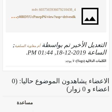
4_6037565936079210438.m4v
h
ttps://drive.google.com/file/d/11WSyj0r4J9838PvU9Ay0lRDYUcPmrpP6/view?usp=drivesdk
التعديل الأخير تم بواسطة
;
أم معاوية السلفية
الساعة
2019-12-18, 01:44 PM
.
الكلمات الدلالية (Tags):
لا يوجد
الاعضاء يشاهدون الموضوع حاليا: (0
اعضاء و 0 زوار)
مساعدة