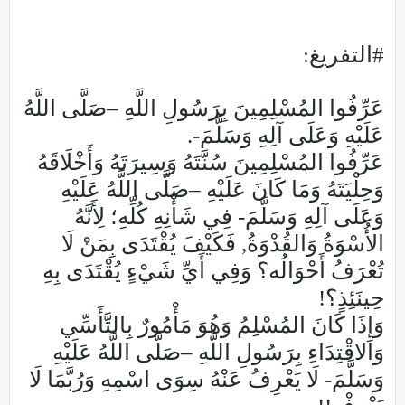
#التفريغ:
عَرِّفُوا المُسْلِمِينَ بِرَسُولِ اللَّهِ –صَلَّى اللَّهُ
عَلَيْهِ وَعَلَى آلِهِ وَسَلَّمَ-.
عَرِّفُوا المُسْلِمِينَ سُنَّتَهُ وَسِيرَتَهُ وَأَخْلَاقَهُ
وَحِلْيَتَهُ وَمَا كَانَ عَلَيْهِ –صَلَّى اللَّهُ عَلَيْهِ
وَعَلَى آلِهِ وَسَلَّمَ- فِي شَأْنِهِ كُلِّهِ؛ لِأَنَّهُ
الأُسْوَةُ وَالقُدْوَةُ, فَكَيْفَ يُقْتَدَى بِمَنْ لَا
تُعْرَفُ أَحْوَالُه؟ وَفِي أَيِّ شَيْءٍ يُقْتَدَى بِهِ
حِينَئِذٍ؟!
وَإِذَا كَانَ المُسْلِمُ وَهُوَ مَأْمُورٌ بِالتَّأَسِّي
وَالاقْتِدَاءِ بِرَسُولِ اللَّهِ –صَلَّى اللَّهُ عَلَيْهِ
وَسَلَّمَ- لَا يَعْرِفُ عَنْهُ سِوَى اسْمِهِ وَرُبَّمَا لَا