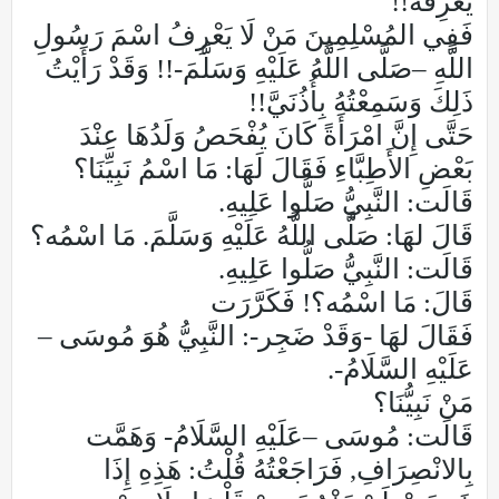
يَعْرِفْه!!
فَفِي المُسْلِمِينَ مَنْ لَا يَعْرِفُ اسْمَ رَسُولِ
اللَّهِ –صَلَّى اللَّهُ عَلَيْهِ وَسَلَّمَ-!! وَقَدْ رَأَيْتُ
ذَلِكَ وَسَمِعْتُهُ بِأُذُنَيَّ!!
حَتَّى إِنَّ امْرَأَةً كَانَ يُفْحَصُ وَلَدُهَا عِنْدَ
بَعْضِ الأَطِبَّاءِ فَقَالَ لَهَا: مَا اسْمُ نَبِيِّنَا؟
قَالَت: النَّبِيُّ صَلُّوا عَلِيهِ.
قَالَ لهَا: صَلَّى اللَّهُ عَلَيْهِ وَسَلَّمَ. مَا اسْمُه؟
قَالَت: النَّبِيُّ صَلُّوا عَلِيهِ.
قَالَ: مَا اسْمُه؟! فَكَرَّرَت
فَقَالَ لهَا -وَقَدْ ضَجِر-: النَّبِيُّ هُوَ مُوسَى –
عَلَيْهِ السَّلَامُ-.
مَنْ نَبِيُّنَا؟
قَالَت: مُوسَى –عَلَيْهِ السَّلَامُ- وَهَمَّت
بِالانْصِرَافِ, فَرَاجَعْتُهُ قُلْتُ: هَذِهِ إِذَا