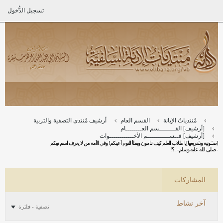
تسجيل الدُّخول
مُنتدياتُ الإبانة
القسم العام
أرشيف مُنتدى التصفية والتربية
[أرشيف] القــــــــسم العــــــــام
[أرشيف] قــســـــــــــم الأخــــــــــــوات
[صـَـوتية وتـَفريغها]يا طلاب العلم كيف تنامون ويملأ النوم أعينكم! وفي الأمة من لا يعرف اسم نبيكم
- صلى الله عليه وسلم-.. ؟!
المشاركات
آخر نشاط
تصفية - فلترة