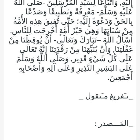
إِلَيْهِ, وَاتِّبَاعًا لِسَيِّدِ المُرْسَلِينَ -صَلَّى اللَّهُ
عَلَيْهِ وَسَلَّمَ- مَعْرِفَةً وَتَطْبِيقًا وَصَدْعًا
بِالحَقِّ وَدَعْوَةً إِلَيْهِ؛ حَتَّى تُفِيقَ هِذِهِ الأُمَّةُ
مِنْ سُبَاتِهَا وَهِيَ خَيْرُ أُمَّةٍ أُخْرِجَت لِلنَّاسِ.
أَسْأَلُ اللَّهَ –تَبَارَكَ وَتَعَالَى- أَنْ يُوقِظَنَا مِنْ
غَفْلَتِنَا, وَأَنْ يُنَبِّهَنَا مِنْ رَقْدَتِنَا إِنَّهُ تَعَالَى
عَلَى كُلِّ شَيْءٍ قَدِير, وَصَلَّى اللَّهُ وَسَلَّمَ
عَلَى البَشِيرِ النَّذِيرِ وَعَلَى آلِهِ وَأَصْحَابِهِ
أَجْمَعِينَ.
_تـَفريغ مـَنقول _
_المَـــصدر :