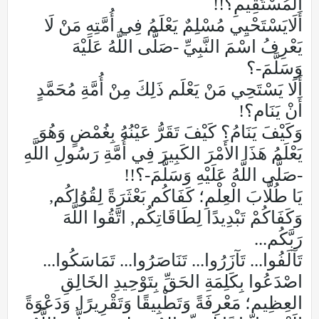
المُسْتَقِيمِ؟!!
أَلَايَسْتَحْيِي مُسْلِمٌ يَعْلَمُ فِي أُمَّتِهِ مَنْ لَا
يَعْرِفُ اسْمَ النَّبِيِّ -صَلَّى اللَّهُ عَلَيْهَ
وَسَلَّمَ-؟
أَلَا يَسْتَحِي مَنْ يَعْلَم ذَلِكَ مِنْ أُمَّةِ مُحَمَّدٍ
أَنْ يَنَام؟!
وَكَيْفَ يَنَامُ؟ كَيْفَ تَقَرُّ عَيْنُهُ بِغُمْضٍ وَهُوَ
يَعْلَمُ هَذَا الأَمْرَ الكَبِيرَ فِي أُمَّةِ رَسُولِ اللَّهِ
-صَلَّى اللَّهُ عَلَيْهِ وَسَلَّمَ-؟!!
يَا طُلَّابَ الْعِلْمِ؛ كَفَاكُم بَعْثَرَةً لِقُوُاكُم,
وَكَفَاكُمْ تَبْدِيدًا لِطَاقَاتِكُم, اتَّقُوا اللَّهَ
رَبَّكُم...
تَآلَفُوا... تَآزَرُوا... تَنَاصَرُوا... تَمَاسَكُوا...
اصْدَعُوا بِكَلِمَةِ الحَقِّ بِتَوْحِيدِ الخَالِقِ
العِظِيم؛ مَعْرِفَةً وَتَطْبِيقًا وَتَقْرِيرًا, وَدَعْوَةً