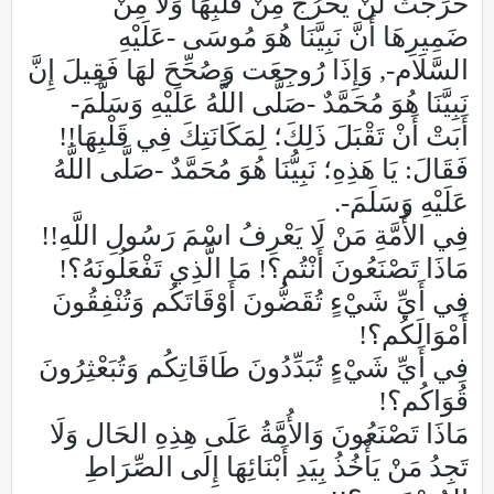
خَرَجَتْ لَنْ يَخْرُجَ مِنْ قَلْبِهَا وَلَا مِنْ
ضَمِيرِهَا أَنَّ نَبِيَّنَا هُوَ مُوسَى -عَلَيْهِ
السَّلَام-, وَإِذَا رُوجِعَت وَصُحِّحَ لهَا فَقِيلَ إِنَّ
نَبِيَّنَا هُوَ مُحَمَّدٌ -صَلَّى اللَّهُ عَلَيْهِ وَسَلَّمَ-
أَبَتْ أَنْ تَقْبَلَ ذَلِكَ؛ لِمَكَانَتِكَ فِي قَلْبِهَا!!
فَقَالَ: يَا هَذِهِ؛ نَبِيُّنَا هُوَ مُحَمَّدٌ -صَلَّى اللَّهُ
عَلَيْهِ وَسَلَمَ-.
فِي الأُمَّةِ مَنْ لَا يَعْرِفُ اسْمَ رَسُولِ اللَّهِ!!
مَاذَا تَصْنَعُونَ أَنْتُم؟! مَا الَّذِي تَفْعَلُونَهُ؟!
فِي أَيِّ شَيْءٍ تُقَضُّونَ أَوْقَاتَكُم وَتُنْفِقُونَ
أَمْوَالَكُم؟!
فِي أَيِّ شَيْءٍ تُبَدِّدُونَ طَاقَاتِكُم وَتُبَعْثِرُونَ
قُوَاكُم؟!
مَاذَا تَصْنَعُونَ وَالأُمَّةُ عَلَى هِذِهِ الحَال وَلَا
تَجِدُ مَنْ يَأْخُذُ بِيَدِ أَبْنَائِهَا إِلَى الصِّرَاطِ