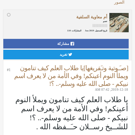
الصور
أم معاوية السلفية
عضو
تاريخ التسجيل:
Jan 2019
المشاركات:
110
مشاركة
تغريد
[صـَـوتية وتـَفريغها]يا طلاب العلم كيف تنامون
#1
ويملأ النوم أعينكم! وفي الأمة من لا يعرف اسم
نبيكم - صلى الله عليه وسلم-.. ؟!
2019-12-18, 07:42 AM
يا طلاب العلم كيف تنامون ويملأ النوم
أعينكم! وفي الأمة من لا يعرف اسم
نبيكم - صلى الله عليه وسلم-.. ؟!
للشَــيخ رســلان حـَــفظه الله .