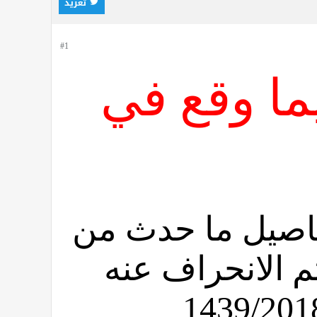
تغريد
#1
يما وقع في
اصيل ما حدث من
م الانحراف عنه