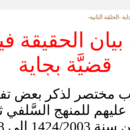
ة -الحلقة الثانية-
بيان الحقيقة ف
قضيَّة بجاية
وب مختصر لذكر بعض تف
عليهم للمنهج السَّلفي ث
14 إلى 1439/2018