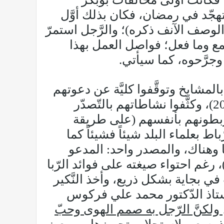
هجّد في رمضان، فكان بذلك أوَّل
 الوصف الآنف ذكره)؛ والرَّجل استمرّ
مع وما فعل؛ فواصل العمل بهذا
لتَّواصل بالمشايخ وتوقَّفوا كليَّة عن دعوتهم
لإقامة المحاضرات والدَّورات كما كان سالف عهدهم في المرحلة الأولى (2003-2007)، وكثَّفوا نشاطاتهم بالتّصدّر
يربطونهم بأنفسهم (على طريقة
ط بعلماء البلد شيئاً فشيئاً كما
ا وهناك، والمصدر واحد: المدعو
غم احتواء صيغته على فوائد الرّبا
في بجاية بشكل ذريع، وأخذ النَّكير
الأستاذ الدّكتور محمد علي فركوس
ولكنَّ الرّجل به صمم الهوى وحبّ