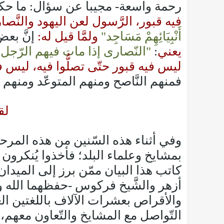
رحمة واسعة- مجيباً عن سؤال: ما حكم
فيه قبور، الرَّسول لعن اليهود والنَّص
أَنْبِيَائِهِمْ مَسَاجِد"
ولمَّا قيل له:
إنَّ بعض
يعني
:
"النّصارى إذا مات فيهم الرّجل 
ليس فيه قبور حتّى تصلُّوا فيه، ليس ف
فمنهم النَّاصح ومنهم المتوعّد ومنهم 
لق
بمشايخ وعلماء البلد؛ فأخذوا يُنكرون ع
كاتب هذا البيان ممّن برز إلى الميدان ب
أزهر والشَّيخ فركوس -حفظهما الله و
والأقراص بعشرات الآلاف باللغتين العر
التّواصل مع المشايخ والتّعاون معهم،