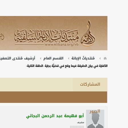
مُنتدياتُ الإبانة
القسم العام
أرشيف مُنتدى التصفية 
الكفاية في بيان الحقيقة فيما وقع في قضيَّة بجاية -الحلقة الثانية-
المشاركات
آخر نشاط
الصور
أبو فهيمة عبد الرحمن البجائي
مـشـرف