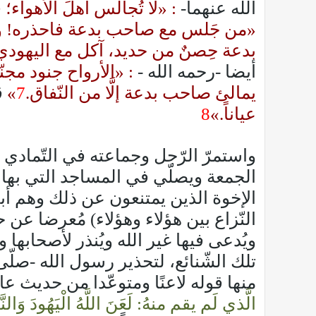
الله عنهما-
: «لا تُجالس أهلَ الأهواء؛ 
«من جَلس مع صاحب بدعة فاحذره! وم
بدعة حِصنٌ من حديد، آكل مع اليهودي 
أيضا -رحمه الله -
: «الأرواح جنود مجن
يمالئ صاحب بدعة إلَّا من النّفاق.
7
»
ق
عياناً.»
8
واستمرّ الرّجل وجماعته في التّماد
الجمعة ويصلّي في المساجد التي بها أض
الإخوة الذين يمتنعون عن ذلك وهم أبن
النّزاع بين هؤلاء وهؤلاء) مُعرضا عن 
ويُدعى فيها غير الله ويُنذر لأصحابها و
تلك الشّنائع، لتحذير رسول الله -صلّى
منها قوله لاعنًا ومتوعّدا من حديث عا
الَّذي لَم يقم منهُ: لَعَنَ اللَّهُ الْيَهُودَ وَالنَّ