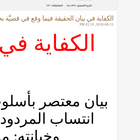
تاريخ التسجيل:
Jun 2014
المشاركات:
547
الكفاية في بيان الحقيقة فيما وقع في قضيَّة بجاي
2018-08-15, 02:19 PM
الكفاية في 
بيان معتصر بأسل
انتساب المردود 
وخيانته: من سنة 24/2003