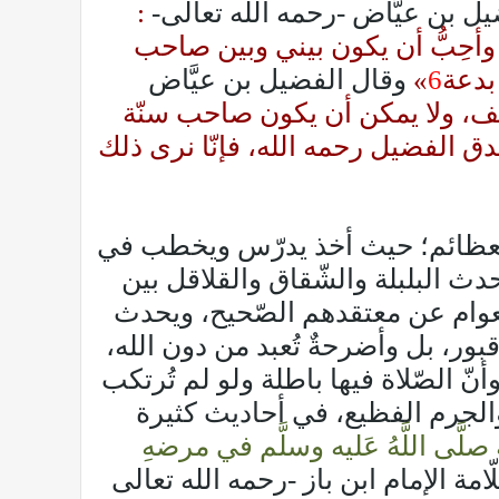
يل بن عيَّاض -رحمه الله تعالى-
:
حِبُّ أن يكون بيني وبين صاحب
بدعة
6
»
وقال الفضيل بن عيَّاض
ختلف، ولا يمكن أن يكون صاحب سنّة
ق الفضيل رحمه الله، فإنّا نرى ذلك
 العظائم؛ حيث أخذ يدرّس ويخطب في
دث البلبلة والشّقاق والقلاقل بين
والعوام عن معتقدهم الصّحيح، ويحدث
بور، بل وأضرحةٌ تُعبد من دون الله،
وأنّ الصّلاة فيها باطلة ولو لم تُرتكب
 والجرم الفظيع، في أحاديث كثيرة
لَّى اللَّهُ عَليه وسلَّم في مرضهِ
ّامة الإمام ابن باز -رحمه الله تعالى