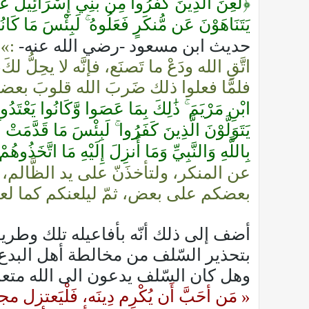
يَتَنَاهَوْنَ عَن مُّنكَرٍ فَعَلُوهُ ۚ لَبِئْسَ مَا كَا
حديث ابن مسعود -رضي الله عنه-
:»إ
اتَّقِ الله ودَعْ ما تَصنَع، فإنَّه لا يحِلُّ ل
فلمَّا فعلوا ذلك ضَربَ الله قلوبَ بعض
بِاللَّهِ وَالنَّبِيِّ وَمَا أُنزِلَ إِلَيْهِ مَا اتَّخَذُوهُ
عن المنكر، ولتأخذَنّ على يد الظَّالم،
بعضكم على بعض، ثمّ ليلعنكم كما لع
أضف إلى ذلك أنّه بأفاعيله تلك وطري
بتحذير السّلف من مخالطة أهل البدع وال
وهل كان السّلف يدعون الى الله متعاو
« مَن أحَبَّ أَن يُكْرِم دِينَه، فَلْيَع