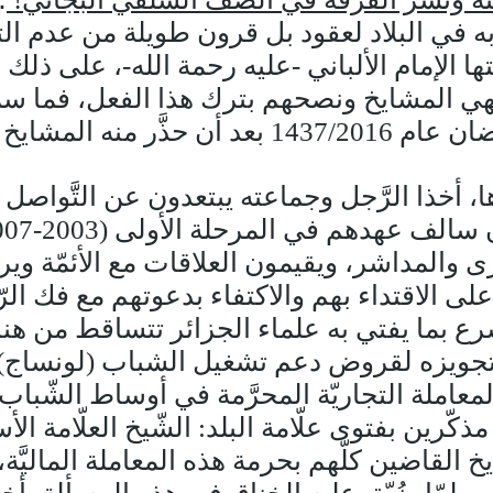
ه في البلاد لعقود بل قرون طويلة من عدم الت
ها الإمام الألباني -عليه رحمة الله-، على ذلك
نهي المشايخ ونصحهم بترك هذا الفعل، فما س
جرَّحوه، كما سيأتي.
َنة 1428/2007، وما بعدها، أخذا الرَّجل وجماعته يبتعدون عن ا
رى والمداشر، ويقيمون العلاقات مع الأئمّة و
ى الاقتداء بهم والاكتفاء بدعوتهم مع فك الرّبا
َرع بما يفتي به علماء الجزائر تتساقط من هن
جويزه لقروض دعم تشغيل الشباب (لونساج)، ر
عاملة التجاريّة المحرَّمة في أوساط الشّباب 
مذكّرين بفتوى علّامة البلد: الشّيخ العلّامة 
القاضين كلّهم بحرمة هذه المعاملة الماليَّة،