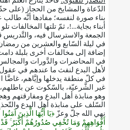
التصدّر للفتوى؛
فأخذ ينازع العلمَ أه
الدّعاة والمشايخ من الحجاز (على حدّ م
بناء صورة لنفسه؛ مفادها أنَّه طالب عل
أبناء بجاية...!، ثمّ تلتها المخالفات
الجمعة والاسترسال فيه، والتَّدريس قص
في ليلة السّابع والعشرين من رمضان، 
إضافة إلى مخالفات أخرى بلبلة دامت 
في المحاضرات والدَّورات والمجالس وال
لأهل البدع لنفث ما عندهم في عقول ال
في كلّ منطقة يدخلها وإيَّاهم، غاضَّا
غير الشَّرعيّة، بالسّكوت عن باطلهم،
وهو منابذة أهل البدع ومفارقتهم وهجر
السّلف على منابذة أهل البدع والتّحذ
نهي الله جلّ وعزّ
﴿يَا أَيُّهَا الَّذِينَ آمَنُوا 
أَفْوَاهِهِمْ وَمَا تُخْفِي صُدُورُهُمْ أَكْبَرُ ۚ قَدْ بَ