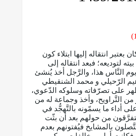
بعتبر انتقاله إليها ابتلاء كون
بيته لتوديعه؛ فبعد انتقاله إلى
 النَّاس هذا، والرَّجل أخذ يُنشئ
هيم الرّحيلي و محمد الشنقيطي
تظهر على تصرّفاته وسلوكه الدّعوي،
بعد الوتر من التَّراويح، وأخذ وجماعة له من
ى أداء ما يسمّونه بالتَّهجُّد في
تفرَّقون من حولهم بعد أن بثّت
تَّصلون بالمشايخ فيُفتونهم بعدم
 فكانت أولى مخالفات بوبكر