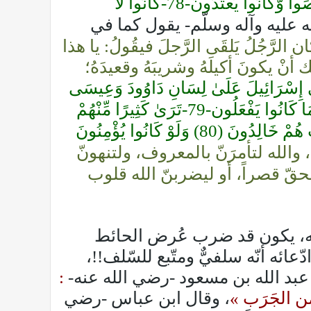
﴿لُعِنَ الَّذِينَ كَفَرُوا مِن بَنِي إِسْرَائِيلَ عَلَىٰ لِسَانِ دَاوُودَ وَعِيسَى ابْنِ مَرْيَمَ ۚ ذَٰلِكَ بِمَا عَصَوا وَّكَانُوا يَعْتَدُونَ-78-كَانُوا لَا
يّ -صلّى الله عليه وآله وسلّم- يقول كما في
ن الرَّجُلُ يَلقَى الرَّجلَ فيقُولُ: يا هذا
 ذلك أنْ يكونَ أكيلَهُ وشريبَهُ وقعيدَهُ؛
ي إِسْرَائِيلَ عَلَىٰ لِسَانِ دَاوُودَ وَعِيسَى
ابْنِ مَرْيَمَ ۚ ذَٰلِكَ بِمَا عَصَوا وَّكَانُوا يَعْتَدُونَ-78-كَانُوا لَا يَتَنَاهَوْنَ عَن مُّنكَرٍ فَعَلُوهُ ۚ لَبِئْسَ مَا كَانُوا يَفْعَلُون-79-تَرَىٰ كَثِيرًا مِّنْهُمْ
يَتَوَلَّوْنَ الَّذِينَ كَفَرُوا ۚ لَبِئْسَ مَا قَدَّمَتْ لَهُمْ أَنفُسُهُمْ أَن سَخِطَ اللَّهُ عَلَيْهِمْ وَفِي الْعَذَابِ هُمْ خَالِدُونَ (80) وَلَوْ كَانُوا يُؤْمِنُونَ
ا، والله لتأمرَنّ بالمعروف، ولتنهونّ
لحقّ قصراً، أو ليضربنّ الله قلوب
الله، يكون قد ضرب عُرض الحائط
ائه أنّه سلفيٌّ ومتّبع للسّلف!!،
 عبد الله بن مسعود -رضي الله عنه-
:
من الجَرَب »
، وقال ابن عباس -رضي