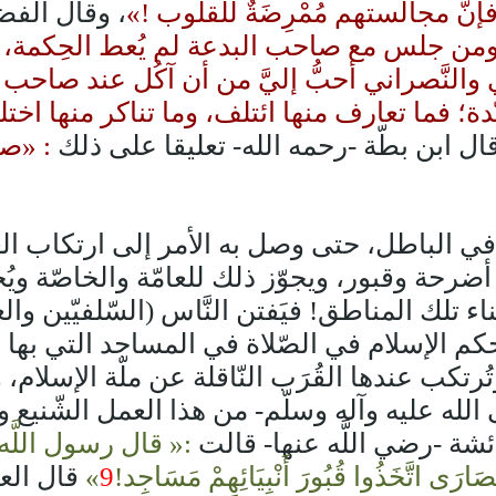
فإنَّ مجالستهم مُمْرِضَةٌ للقلوب !»
، وقال الفض
ن جلس مع صاحب البدعة لم يُعط الحِكمة، وأ
والنَّصراني أحبُّ إليَّ من أن آكُل عند صاحب 
ّدة؛ فما تعارف منها ائتلف، وما تناكر منها ا
ال ابن بطّة -رحمه الله- تعليقا على ذلك
: «صد
ي في الباطل، حتى وصل به الأمر إلى ارتكاب
رحة وقبور، ويجوّز ذلك للعامّة والخاصّة ويُح
اء تلك المناطق! فيَفتن النَّاس (السّلفيّين 
حكم الإسلام في الصّلاة في المساجد التي بها ق
تُرتكب عندها القُرَب النّاقلة عن ملّة الإسلام، 
 الله عليه وآله وسلّم- من هذا العمل الشّنيع
ئشة -رضي اللَّه عنها- قالت
:« قال رسول اللَّه ص
صَارَى اتَّخَذُوا قُبُورَ أَنْبِيَائِهِمْ مَسَاجِد!
9
»
قال العل