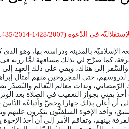
 في الدّعوة (1428/2007-1435/2014)
لإسلاميّة بالمدينة ودراسته بها، وهو الذي كان 
نحرفة، كما صرَّح لي بذلك مشافهة لمَّا زرته في 
والسَّفر إلى هناك، وبقي على ذلك العهد إلى يوم
ضور لدروسهم، حتى المجروحين منهم أمثال إبرا
الرّمضاني، وبدأت معالم التَّعالم والتّصدّر 
اء رمضان 1428/2007، حيث أخذ يفتي بجواز التعقيب في الصلاة 
ى أن أعلن بذلك جهارا وحضَّ وأتباعُه النَّاسَ عل
 سبق، وأخذ الإخوة السلفيُّون ينكرون عليهم وي
فرقة بينهم، وتفاقم الأمر إلى أن أخذ الإخوة ي
نة ونشر الفُرقة في الصفّ السّلفي البجائي!
؛