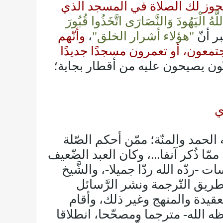
 يجوز لك الصلاة في المسجد الذي
لَّهُ الْيَهُودَ وَالنَّصَارَى اتَّخَذُوا قُبُورَ
ر أنّ
"هؤلاء أشرار الخلق"
،
وأنّهم
جتمعون، أو تعمرون مسجدًا جديدًا
يّون يصيحون عليه من أقطار بجاية؛
ي
ّج طلبة جدد كثيرون، ولله الحمد والمنّة؛ ممّن أحكم الصّلة
ّا ذُكر آنفا...، وكان العبد الضّعيف
 -ردّه الله ردّا جميلا-، والشَّيخ
يق التّرجمة ونشر الرَّسائل
لعقيدة والمنهج وغير ذلك، وأقام
ه الله- مترجما ومصحّحا، انطلاقا