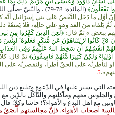
نُوا يَفْعَلُون﴾
(المائدة: 78-79) ، والنّب
نّ أوَّل ما دَخَل النَّقْصُ عَلى بني إسرَائيل أنَّه كا
كَ، ثُمَّ يَلقاه مِنَ الغَدِ وهو على حالِهِ، فَلا يَمنعُهُ
هِم ببعض » ثمّ قال:
﴿لُعِنَ الَّذِينَ كَفَرُوا مِن بَنِ
مْ أَوْلِيَاءَ وَلَٰكِنَّ كَثِيرًا مِّنْهُمْ فَاسِقُونَ﴾
ثمّ قال: كلّ
 أو لتأطرنَّه على الحقّ أطراً، ولتقصرنّه على ا
نهم«.
5
قته التي يسير عليها في الدّعوة وتبليغ دين 
جلوس معهم ومآكلتهم والتّأكّل بالدّين مع ادّع
نين مع أهل البدع والأهواء؟! حاشا وكلّا! قال
تزل مجالسة أصحاب الأهواء، فإنَّ مجالستهم أَلْصَقُ 