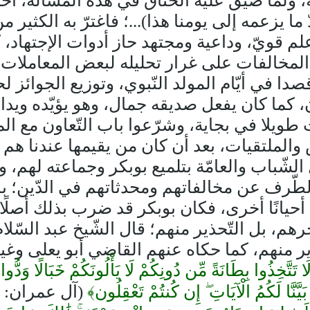
له، ولمّا ضُيّق عليه الخناق في هذه المسألة
ا يزعمه إلى يومنا هذا)...؛ فاغترّ به الكثير م
م قويّ، وداعية ومجتهد حاز أدوات الإجتهاد، كما
 تلو المخالفات على غرار تحليله لبعض المعاملا
دا في أيّام المولد النّبوي، وتوزيع الجوائز 
كما كان يفعل صديقه جمال، وهو يؤيّده ويدافع 
طويلا في بجاية، وشرّعوا باب التّعاون مع ال
ملتقيات، بعد أن كان من يقيمها عندنا هم المشا
شّباب والعامّة بتلميع بوبكر وجماعته لهم، و
 الطّرف عن مخالفاتهم ومحدثاتهم في الدّين؛ باس
 أحيانًا أخرى، فكان بوبكر قد ضرب بذلك أصلًا
هم، بل التّحذير منهم؛ قال الشّيخ عبد السّلا
ير منهم، كما حكاه عنهم القاضي أبو يعلى وغي
لَا تَتَّخِذُوا بِطَانَةً مِّن دُونِكُمْ لَا يَأْلُونَكُمْ خَبَالًا وَدُّ
يَّنَّا لَكُمُ الْآيَاتِ ۖ إِن كُنتُمْ تَعْقِلُون﴾
(آل عمران: 118)، وأين هو من وعيده سبحانه