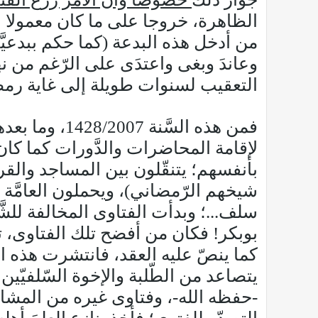
الظاهرة، خروجا على ما كان معمولا ب
من أدخل هذه البدعة (كما حكم ببدعيَّت
وعاندَ وبغى واعتدَى على الرّغم من 
التعقيب لسنوات طويلة إلى غاية رمضان عام 1437/2016 بعد أن حذَّر منه المشايخ و
فمن هذه السّ
بأنفسهم؛ يتنقّلون بين المساجد والق
شيخهم الرّمضاني)، ويحملون العامَّة عل
سلف...؛ وبدأت الفتاوى المخالفة للشّ
بوبكر! فكان من أفضح تلك الفتاوى، ت
كما ينصّ عليه العقد، فانتشرت هذه الم
يتصاعد من الطّلبة والإخوة السّلفيّين 
-حفظه الله-، وفتاوى غيره من المشايخ 