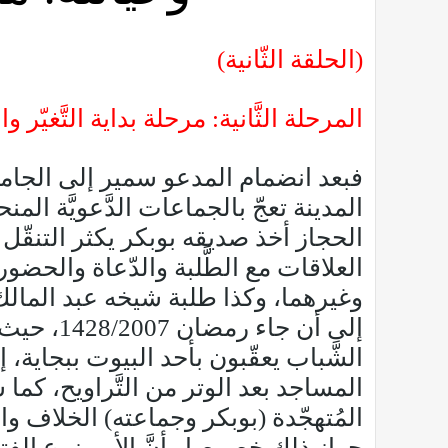
(الحلقة الثّانية)
المرحلة الثَّانية: مرحلة بداية التَّغيّر والإستقلاليّة
فبعد انضمام المدعو سمير إلى الجامعة ا
المدينة تعجّ بالجماعات الدَّعويَّة الم
الحجاز أخذ صديقه بوبكر يكثر التنقّل 
العلاقات مع الطَّلبة والدّعاة والح
وغيرهما، وكذا طلبة شيخه عبد المالك 
إلى أن ج
الشَّباب يعقّبون بأحد البيوت ببجاية، إل
المساجد بعد الوتر من التَّراويح، كما
المُتهجّدة (بوبكر وجماعته) الخلاف وال
جواز ذلك
خصوصا وأنَّ الأمر زرع الفت