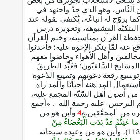
، أخذ يسعى لاستجلاب تجويزها من بعض
ن النَّاس، وهو الذي جدّ واجتهد في
 يروّج له أتباعُه، يُكتفى بقوله عند
ت البنكيّة المشبوهة، وتجويزه درس
لحفظة القرآن بمناسبته، وختم القرآن
عنه لمّا ينكر الإخوة عليه؛ فأحدثوا
مخالفين وأهل الأهواء وخاضوا معهم
يخ السَّلفيّون؛ فعُبِّد الطّريقُ
توسيع رقعة دعوتهم وتمييع الدّعوة
تعمال المداهنة أحيانًا والمداراة
 من أصول أهل السّنّة المجمع عليه،
م البرجس -عليه رحمة الله- : «أجمع
ره من المحقّقين.»
4
وأين هو من
وا مَا عَنِتُّمْ قَدْ بَدَتِ الْبَغْضَاءُ مِنْ