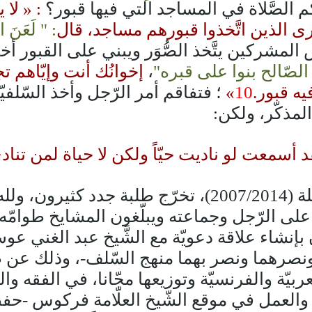
 الصَّلاة في المساجد التي فيها قبور؟
: « لا
ارى الذين اتَّخذوا قبورهم مساجد،
قال
: " لَعَنَ ال
 المشركين يتَّخذ الصُّوَر ويبني على القبور أخب
الصّالح بنوا على قبره"
،
إخوانُك أنت وإيّاهم ت
يه قبور.
10
»
؛ فتفاقم أمر الرّجل وأخذ السّلف
المذكّر، ولكن:
د أسمعت لو ناديت حيّاً ولكن لا حياة لمن تناد
وفي أثناء هذه السّنين من هذه المرحلة (2007/2014)، تخر
لى الرّجل وجماعته ويبلّغون المشايخ طوامّه مم
إنشاء علاقة دعويّة مع الشَّيخ عبد الغني عوسات
نصرهما ونصر بهما منهج السّلف-، وذلك عن طر
بيّة والفرنسيّة وتوزيعها مجّانا، في الفقه وا
 والعمل في موقع الشّيخ العلّامة فركوس -حفظ