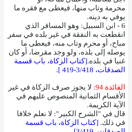
محرمة وتاب منها، فيعطى مع فقره ما
يوفي به دينه.
6 - ابن السبيل: وهو المسافر الذي
انقطعت به النفقة في غير بلده في سفر
مباح، أو محرم وتاب منه، فيعطى ما
يوصله إلى بلده، ولو وجد مقرضا، أو كان
غنيا في بلده.
[كتاب الزكاة، باب قسمة
الصدقات، 3/418-419 ].
الفائدة 94:
لا يجوز صرف الزكاة في غير
الأقسام الثمانية المنصوص عليهم في
الآية الكريمة.
قال في "الشرح الكبير": لا نعلم خلافا
في ذلك.
[كتاب الزكاة، باب قسمة
الصدقات، 3/419].