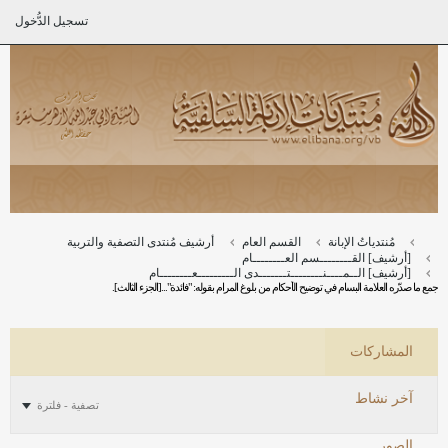
تسجيل الدُّخول
مُنتدياتُ الإبانة
القسم العام
أرشيف مُنتدى التصفية والتربية
[أرشيف] القــــــــسم العــــــــام
[أرشيف] الــمــــنــــــــتـــــــدى الـــــــــعــــــــام
جمع ما صدّره العلامة البسام في توضيح الأحكام من بلوغ المرام بقوله: "فائدة"...[الجزء الثالث].
المشاركات
آخر نشاط
تصفية - فلترة
الصور