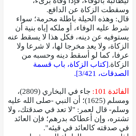
ليطالبه بالوفاء، فإذا وفاه برىء،
وسقطت الزكاة عن الدافع.
قال: وهذه الحيلة باطلة محرمة؛ سواء
شرط عليه الوفاء، أو ملكه إياه بنية أن
يستوفيه عن دينه، فكل هذا لا يسقط عنه
الزكاة، ولا يعد مخرجا لها، لا شرعا ولا
عرفا، كما لو أسقط دينه وحسبه من
الزكاة.
[كتاب الزكاة، باب قسمة
الصدقات، 3/421].
الفائدة 101:
جاء في البخاري (2809)،
ومسلم (1625)؛ أن النبي -صلى الله عليه
وسلم- قال لعمر: "لا تعد في صدقتك، ولا
تشتره، وإن أعطاكه بدرهم؛ فإن العائد
في صدقته كالعائد في قيئه".