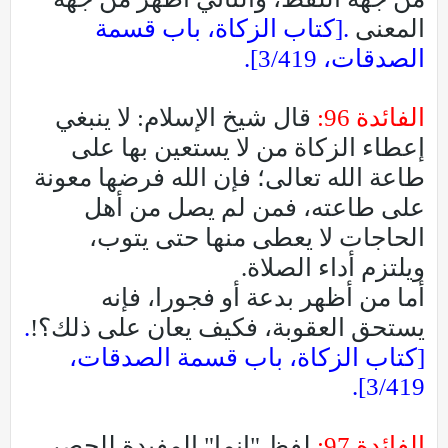
المعنى
.[كتاب الزكاة، باب قسمة
الصدقات، 3/419].
الفائدة 96:
قال شيخ الإسلام: لا ينبغي
إعطاء الزكاة من لا يستعين بها على
طاعة الله تعالى؛ فإن الله فرضها معونة
على طاعته، فمن لم يصل من أهل
الحاجات لا يعطى منها حتى يتوب،
ويلتزم أداء الصلاة.
أما من أظهر بدعة أو فجورا، فإنه
يستحق العقوبة، فكيف يعان على ذلك؟!
.
[كتاب الزكاة، باب قسمة الصدقات،
3/419].
الفائدة 97:
لفظ "إنما" المفيدة للحصر