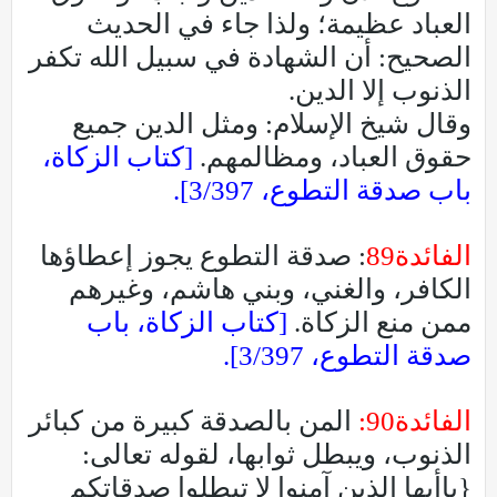
العباد عظيمة؛ ولذا جاء في الحديث
الصحيح: أن الشهادة في سبيل الله تكفر
الذنوب إلا الدين.
وقال شيخ الإسلام: ومثل الدين جميع
حقوق العباد، ومظالمهم.
[كتاب الزكاة،
باب صدقة التطوع، 3/397].
الفائدة89
: صدقة التطوع يجوز إعطاؤها
الكافر، والغني، وبني هاشم، وغيرهم
ممن منع الزكاة.
[كتاب الزكاة، باب
صدقة التطوع، 3/397].
الفائدة90:
المن بالصدقة كبيرة من كبائر
الذنوب، ويبطل ثوابها، لقوله تعالى:
{ياأيها الذين آمنوا لا تبطلوا صدقاتكم