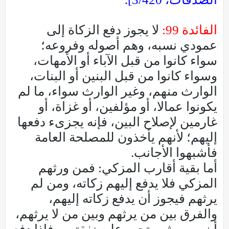
الفائدة 99:
لا يجوز دفع الزكاة إلى
عمودي نسبه، وهم أصوله وفروعه؛
سواء كانوا من قبل الآباء أو الأمهات،
وسواء كانوا من قبل البنين أو البنات،
الوارث منهم، وغير الوارث سواء، ما لم
يكونوا عمالا، أو مؤلفين، أو غزاة، أو
غارمين لإصلاح البين، فإنه يجزىء دفعها
إليهم؛ لأنهم يأخذون للمصلحة العامة
فأشبهوا الأجانب.
أما بقية أقارب المزكي: فمن ورثهم
المزكي فلا يدفع إليهم زكاته، ومن لم
يرثهم فيجوز أن يدفع زكاته إليهم،
والفرق بين من يرثهم وبين من لا يرثهم،