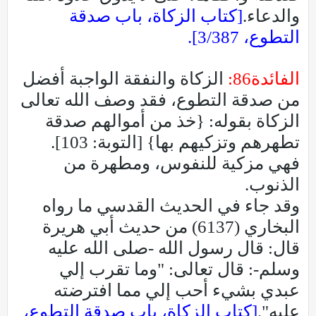
والدعاء.
[كتاب الزكاة، باب صدقة
التطوع، 3/387].
الفائدة86:
الزكاة والنفقة الواجبة أفضل
من صدقة التطوع، فقد وصف الله تعالى
الزكاة بقوله: {خذ من أموالهم صدقة
تطهرهم وتزكيهم بها} [التوبة: 103].
فهي مزكية للنفوس، ومطهرة من
الذنوب.
وقد جاء في الحديث القدسي ما رواه
البخاري (6137) من حديث أبي هريرة
قال: قال رسول الله -صلى الله عليه
وسلم-: قال تعالى: "وما تقرب إلي
عبدي بشيء أحب إلي مما افترضته
عليه".
[كتاب الزكاة، باب صدقة التطوع،