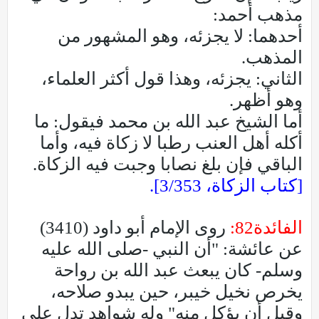
مذهب أحمد:
أحدهما: لا يجزئه، وهو المشهور من
المذهب.
الثاني: يجزئه، وهذا قول أكثر العلماء،
وهو أظهر.
أما الشيخ عبد الله بن محمد فيقول: ما
أكله أهل العنب رطبا لا زكاة فيه، وأما
الباقي فإن بلغ نصابا وجبت فيه الزكاة.
[كتاب الزكاة، 3/353].
الفائدة82:
روى الإمام أبو داود (3410)
عن عائشة: "أن النبي -صلى الله عليه
وسلم- كان يبعث عبد الله بن رواحة
يخرص نخيل خيبر، حين يبدو صلاحه،
وقبل أن يؤكل منه" وله شواهد تدل على