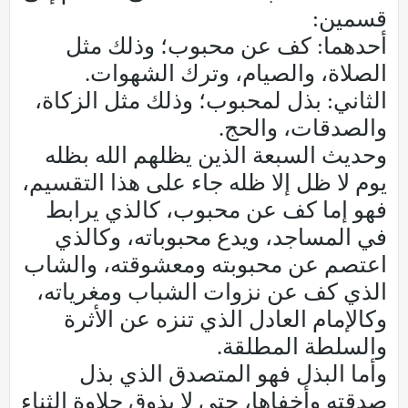
قسمين:
أحدهما: كف عن محبوب؛ وذلك مثل
الصلاة، والصيام، وترك الشهوات.
الثاني: بذل لمحبوب؛ وذلك مثل الزكاة،
والصدقات، والحج.
وحديث السبعة الذين يظلهم الله بظله
يوم لا ظل إلا ظله جاء على هذا التقسيم،
فهو إما كف عن محبوب، كالذي يرابط
في المساجد، ويدع محبوباته، وكالذي
اعتصم عن محبوبته ومعشوقته، والشاب
الذي كف عن نزوات الشباب ومغرياته،
وكالإمام العادل الذي تنزه عن الأثرة
والسلطة المطلقة.
وأما البذل فهو المتصدق الذي بذل
صدقته وأخفاها، حتى لا يذوق حلاوة الثناء