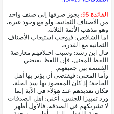
الفائدة 95:
يجوز صرفها إلى صنف واحد
من الأصناف الثمانية، ولو مع وجود غيره،
وهو مذهب الأئمة الثلاثة.
أما الشافعي: فيوجب استيعاب الأصناف
الثمانية مع القدرة.
قال ابن رشد: وسبب اختلافهم معارضة
اللفظ للمعنى، فإن اللفظ يقتضي
القسمة بين جميعهم.
وأما المعنى: فيقتضي أن يؤثر بها أهل
الحاجة؛ إذ كان المقصود بها سد الخلة،
فكان تعديدهم عند هؤلاء في الآية إنما
ورد تمييزا للجنس، أعني: أهل الصدقات
لا تشريكهم في الصدقة، فالأول أظهر
من جهة اللفظ، والثاني أظهر من جهة