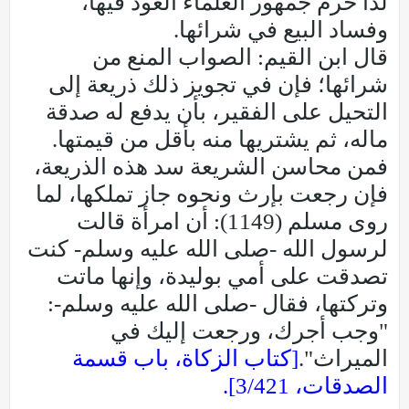
لذا حرم جمهور العلماء العود فيها،
وفساد البيع في شرائها.
قال ابن القيم: الصواب المنع من
شرائها؛ فإن في تجويز ذلك ذريعة إلى
التحيل على الفقير، بأن يدفع له صدقة
ماله، ثم يشتريها منه بأقل من قيمتها.
فمن محاسن الشريعة سد هذه الذريعة،
فإن رجعت بإرث ونحوه جاز تملكها، لما
روى مسلم (1149): أن امرأة قالت
لرسول الله -صلى الله عليه وسلم- كنت
تصدقت على أمي بوليدة، وإنها ماتت
وتركتها، فقال -صلى الله عليه وسلم-:
"وجب أجرك، ورجعت إليك في
الميراث".
[كتاب الزكاة، باب قسمة
الصدقات، 3/421].