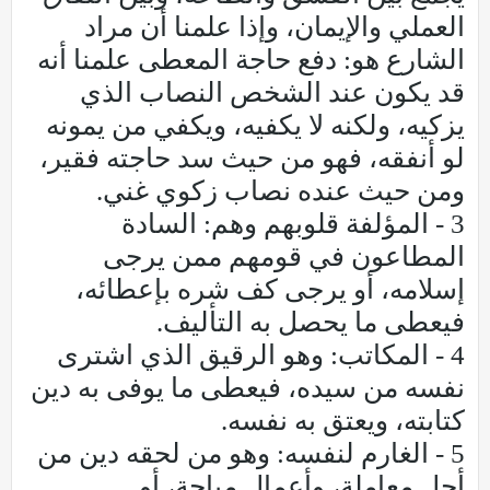
العملي والإيمان، وإذا علمنا أن مراد
الشارع هو: دفع حاجة المعطى علمنا أنه
قد يكون عند الشخص النصاب الذي
يزكيه، ولكنه لا يكفيه، ويكفي من يمونه
لو أنفقه، فهو من حيث سد حاجته فقير،
ومن حيث عنده نصاب زكوي غني.
3 - المؤلفة قلوبهم وهم: السادة
المطاعون في قومهم ممن يرجى
إسلامه، أو يرجى كف شره بإعطائه،
فيعطى ما يحصل به التأليف.
4 - المكاتب: وهو الرقيق الذي اشترى
نفسه من سيده، فيعطى ما يوفى به دين
كتابته، ويعتق به نفسه.
5 - الغارم لنفسه: وهو من لحقه دين من
أجل معاملة، وأعمال مباحة، أو