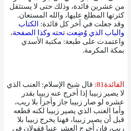
من عشرين فائدة، وذلك حتى لا يستثقل
كثرتها المطلع عليها، والله المستعان.
وقد جعلت في آخر كل فائدة:
الكتاب
والباب الذي وُضِعت تحته وكذا الصفحة
،
واعتمدت على طبعة: مكتبة الأسدي
بمكة المكرمة.
الفائدة81:
قال شيخ الإسلام: العنب الذي
لا يصير زبيبا إذا أخرج عنه زبيبا بقدر
عشره لو صار زبيبا جاز وأجزأ بلا ريب،
وأما العنب الذي يصير زبيبا لكنه قطعه
قبل أن يصير زبيبا، فهنا يخرج زبيبا بلا
ريب، فإن أخرج العشر عنبا فقولان في