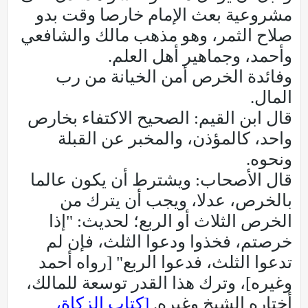
مشروعية بعث الإمام خارصا وقت بدو
صلاح الثمر، وهو مذهب مالك والشافعي
وأحمد، وجماهير أهل العلم.
وفائدة الخرص أمن الخيانة من رب
المال.
قال ابن القيم: الصحيح الاكتفاء بخارص
واحد، كالمؤذن، والمخبر عن القبلة
ونحوه.
قال الأصحاب: ويشترط أن يكون عالما
بالخرص، عدلا، ويجب أن يترك من
الخرص الثلاث أو الربع؛ لحديث: "إذا
خرصتم، فخذوا ودعوا الثلث، فإن لم
تدعوا الثلث، فدعوا الربع" [رواه أحمد
وغيره]، وترك هذا القدر توسعة للمالك،
أختاره الشيخ وغيره.
[كتاب الزكاة،