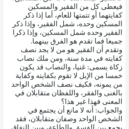
فيعطى كل من الفقير والمسكين
كفايتهما أو تتمتها للعام، أما إذا ذكر
المسكين وحده، شمل الفقير، وإذا ذكر
الفقير وحده شمل المسكين، وإذا ذكرا
جميعا فما تقدم هو الفرق بينهما.
وتقدم أن الفقير هو من لا يجد نصف
كفايته في مدة سنة، ومن ملك نصاب
زكاة يسمى: غنيا، والنصاب قد يكون
خمسا من الإبل لا تقوم بكفايته وكفاية
من يمونه، فكيف نصف الشخص الواحد
بالغنى والفقر، واللفظان متقابلان في
المعنى فهذا غير هذا؟
والجواب: أنه لا مانع أن يجتمع في
الشخص الواحد وصفان متقابلان، فقد
يجمع بين الفسق والطاعة، وبين النفاق