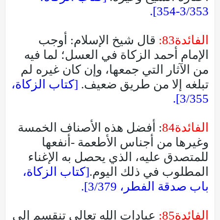
3/353-354].
الفائدة83:
قال شيخ الإسلام: أوجب
الإمام أحمد الزكاة في العسل؛ لما فيه
من الآثار التي جمعها، وإن كان غيره لم
تبلغه إلا من طريق ضعيف.
[كتاب الزكاة،
3/355].
الفائدة84
: أفضل هذه الأصناف الخمسة
وغيرها من أجناس الأطعمة -أنفعها
للمتصدق عليه، الذي يحصل به الإغناء
المطلوب في ذلك اليوم.
[كتاب الزكاة،
باب صدقة الفطر، 3/379].
الفائدة85:
عبادات الله تعالى تنقسم إلى