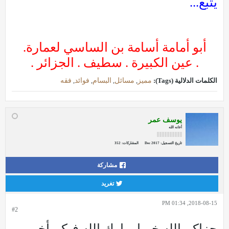
يتبع...
أبو أمامة أسامة بن الساسي لعمارة.
. عين الكبيرة . سطيف . الجزائر .
الكلمات الدلالية (Tags):
مميز
,
مسائل
,
البسام
,
فوائد
,
فقه
يوسف عمر
أعانه الله
تاريخ التسجيل:
Dec 2017
المشاركات:
352
مشاركة
تغريد
2018-08-15, 01:34 PM
#2
جزاكم الله خيرا وبارك الله فيكم أخي