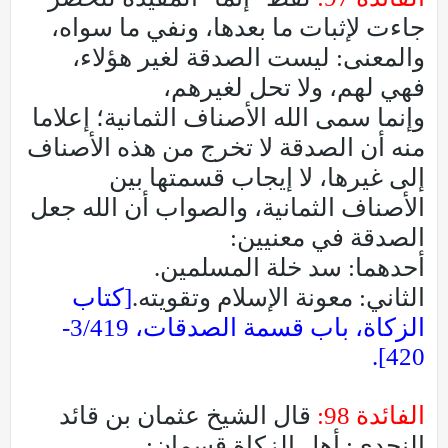
جاءت لإثبات ما بعدها، ونفي ما سواه،
والمعنى: ليست الصدقة لغير هؤلاء،
فهي لهم، ولا تحل لغيرهم،
وإنما سمى الله الأصناف الثمانية؛ إعلاما
منه أن الصدقة لا تخرج من هذه الأصناف
إلى غيرها، لا إيجاب قسمتها بين
الأصناف الثمانية، والصواب أن الله جعل
الصدقة في معنيين:
أحدهما: سد خلة المسلمين.
الثاني: معونة الإسلام وتقويته.
[كتاب
الزكاة، باب قسمة الصدقات، 3/419-
420].
الفائدة 98:
قال الشيخ عثمان بن قائد
النجدي: أهل الزكاة قسمان: