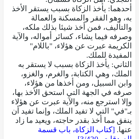
أحدهما: يأخذ الزكاة بسبب يستقر الأخذ
به، وهو الفقر والمسكنة والعمالة
والتأليف، فمن أخذ شيئا بذلك ملكه،
وصرفه فيما يشاء، كسائر أمواله، والآية
الكريمة عبرت عن هؤلاء، "باللام"
المفيدة للملك.
الثاني: يأخذ الزكاة بسبب لا يستقر به
الملك، وهي الكتابة، والغرم، والغزو،
وابن السبيل، ومن أخذها من هؤلاء،
صرفه في الجهة التي استحق الأخذ بها،
وإلا استرجع منه، والآية عبرت عن هؤلاء
بـ"في" التي لا تفيد الملك، وإنما تفيد أن
ينفق مما أخذ بقدر حاجته، ويعيد ما زاد
عنها.
[كتاب الزكاة، باب قسمة
الصدقات، 3/420].