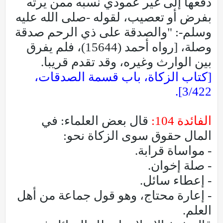
دفعها إلى غير عمودي نسبه ممن يرثه
بفرض أو تعصيب، لقوله -صلى الله عليه
وسلم-: "والصدقة على ذي الرحم صدقة
وصلة، [رواه أحمد (15644)، فلم يفرق
بين الوارث وغيره، وقد تقدم قريبا.
[كتاب الزكاة، باب قسمة الصدقات،
3/422].
الفائدة 104:
قال بعض العلماء: في
المال حقوق سوى الزكاة نحو:
- مواساة قرابة.
- صلة إخوان.
- إعطاء سائل.
- إعارة محتاج، وهو قول جماعة من أهل
العلم.