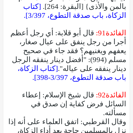
بالمن والأذى} [البقرة: 264].
[كتاب
الزكاة، باب صدقة التطوع، 3/397].
الفائدة91:
قال أبو قلابة: أي رجل أعظم
أجرا من رجل ينفق على عيال صغار،
يعفهم ويغنيهم؟ فقد جاء في صحيح
مسلم (994): "أفضل دينار ينفقه الرجل
دينار ينفقه على عياله".
[كتاب الزكاة،
باب صدقة التطوع، 3/397-398].
الفائدة92:
قال شيخ الإسلام: إعطاء
السائل فرض كفاية إن صدق في
مسألته.
وقال القرطبي: اتفق العلماء على أنه إذا
نزل بالمسلمين حاجة بعد أداء الزكاة،