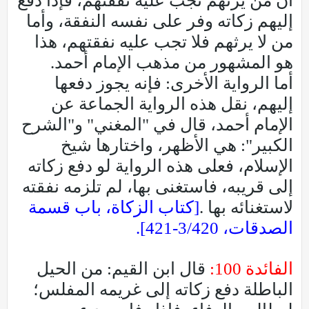
أن من يرثهم تجب عليه نفقتهم، فإذا دفع
إليهم زكاته وفر على نفسه النفقة، وأما
من لا يرثهم فلا تجب عليه نفقتهم، هذا
هو المشهور من مذهب الإمام أحمد.
أما الرواية الأخرى: فإنه يجوز دفعها
إليهم، نقل هذه الرواية الجماعة عن
الإمام أحمد، قال في "المغني" و"الشرح
الكبير": هي الأظهر، واختارها شيخ
الإسلام، فعلى هذه الرواية لو دفع زكاته
إلى قريبه، فاستغنى بها، لم تلزمه نفقته
لاستغنائه بها .
[كتاب الزكاة، باب قسمة
الصدقات، 3/420-421].
الفائدة 100:
قال ابن القيم: من الحيل
الباطلة دفع زكاته إلى غريمه المفلس؛