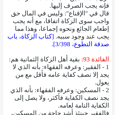
فإنه يجب الصرف إليها.
قال في "الإقناع": وليس في المال حق
واجب سوى الزكاة اتفاقا، مع أنه يجب
إطعام الجائع ونحوه إجماعا، وهذا مما
يجب عند وجود سببه.
[كتاب الزكاة، باب
صدقة التطوع، 3/398].
الفائدة 93:
بقية أهل الزكاة الثمانية هم:
1 - الفقير: وعرفه الفقهاء: بأنه الذي لا
يجد إلا نصف كفاية عامه فأقل مع من
يعول.
2 - المسكين: وعرفه الفقهاء: بأنه الذي
يجد نصف الكفاية فأكثر، ولا يصل إلى
الكفاية التامة لعامه.
فالفقير حينئذ أشد حاجة من المسكين،