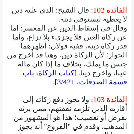
الفائدة 102
: قال الشيخ: الذي عليه دين
لا يعطيه ليستوفى دينه.
وقال في إسقاط الدين عن المعسر: أما
عن زكاة العين فلا يجزىء بلا نزاع، وأما
قدر زكاة دينه، ففيه قولان: أظهرهما
الجواز؛ لأن الزكاة دين، وهنا قد أخرج من
جنس ما يملك، بخلاف ما إذا كان ماله
عينا، وأخرج دينا.
[كتاب الزكاة، باب
قسمة الصدقات، 3/421].
الفائدة 103:
ولا يجوز دفع زكاته إلى
أقاربه الذين تلزمه نفقتهم، ممن يرثه
بفرض أو تعصيب؛ هذا هو المشهور من
المذهب. وقدم في "الفروع" أنه يجوز