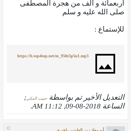
أربعمائة و ألف من هجرة المصطفى
صلى الله عليه و سلم
للإستماع :
https://b.top4top.net/m_950e5p5u1.mp3
التعديل الأخير تم بواسطة
;
حبيب المكي
الساعة
2018-08-09, 11:12 AM
.
أبو معاذ زين العابدين بلخيري