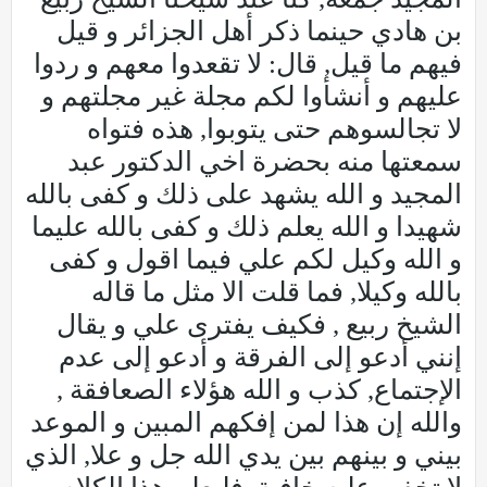
بن هادي حينما ذكر أهل الجزائر و قيل
فيهم ما قيل, قال: لا تقعدوا معهم و ردوا
عليهم و أنشأوا لكم مجلة غير مجلتهم و
لا تجالسوهم حتى يتوبوا, هذه فتواه
سمعتها منه بحضرة اخي الدكتور عبد
المجيد و الله يشهد على ذلك و كفى بالله
شهيدا و الله يعلم ذلك و كفى بالله عليما
و الله وكيل لكم علي فيما اقول و كفى
بالله وكيلا, فما قلت الا مثل ما قاله
الشيخ ربيع , فكيف يفترى علي و يقال
إنني أدعو إلى الفرقة و أدعو إلى عدم
الإجتماع, كذب و الله هؤلاء الصعافقة ,
والله إن هذا لمن إفكهم المبين و الموعد
بيني و بينهم بين يدي الله جل و علا, الذي