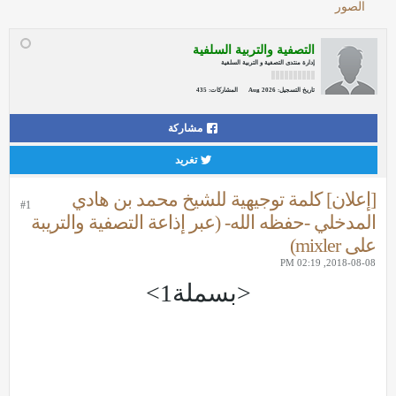
الصور
التصفية والتربية السلفية
إدارة منتدى التصفية و التربية السلفية
تاريخ التسجيل:
Aug 2026
المشاركات:
435
مشاركة
تغريد
[إعلان] كلمة توجيهية للشيخ محمد بن هادي
#1
المدخلي -حفظه الله- (عبر إذاعة التصفية والتريبة
على mixler)
2018-08-08, 02:19 PM
<بسملة1>