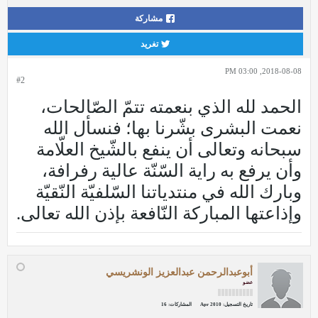
مشاركة
تغريد
2018-08-08, 03:00 PM
#2
الحمد لله الذي بنعمته تتمّ الصّالحات،
نعمت البشرى بشّرنا بها؛ فنسأل الله
سبحانه وتعالى أن ينفع بالشّيخ العلّامة
وأن يرفع به راية السّنّة عالية رفرافة،
وبارك الله في منتدياتنا السّلفيّة النّقيّة
وإذاعتها المباركة النّافعة بإذن الله تعالى.
أبوعبدالرحمن عبدالعزيز الونشريسي
عضو
تاريخ التسجيل:
Apr 2010
المشاركات:
16