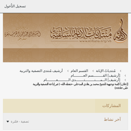
تسجيل الدُّخول
مُنتدياتُ الإبانة
القسم العام
أرشيف مُنتدى التصفية والتربية
[أرشيف] القــــــــسم العــــــــام
[أرشيف] الــمــــنــــــــتـــــــدى الـــــــــعــــــــام
[إعلان] كلمة توجيهية للشيخ محمد بن هادي المدخلي -حفظه الله- (عبر إذاعة التصفية والتريبة
على mixler)
المشاركات
آخر نشاط
تصفية - فلترة