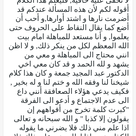
لا تخفى عليه خافية, فليعلم هذا الكلام
أقوله لكم لأن هذه المسألة عندكم قد
أضرمت نارها و اشتد أوارها,و أحب أن
أضع كما يقال النقاط على الحروف حتى
يعلموا, و أنا مستعد للمباهلة امام بيت
الله المعظم لكل من ينكر ذلك, و لا اظن
انني محتاج الى المباهلة و معي من
يشهد و لله الحمد و قد كان معي اخي
الدكتور عبد المجيد جمعة و كان هذا كلام
شيخنا لنا وفقه الله و ختم لنا و له بخير ,
فكيف يدعي هؤلاء الصعافقة أنني داع
الى عدم الاجتماع و أدعو الى الفرقة
"كبرت كلمة تخرج من أفواههم إن
يقولون إلا كذبا " و الله سبحانه و تعالى
اذا علم مني ذلك فلا يضرني ما يقوله