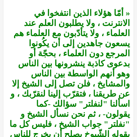
« أمّا هؤلاء الذين انتفخوا في
الانترنت ، ولا يطلبون العلم عند
العلماء ، ولا يتأدّبون مع العلماء هم
يسعون جاهدين إلى أن يكُونوا
المرجع دون العلماء ، بحجّة أو
بدعوى كاذبة ينشرونها بين الناس
وهو أنهم الواسطة بين الناس
والمشايخ ، فلن تصل إلى الشيخ إلا
عن طريقنا ، فتقرّب إلينا لنقرّبك ، و
اسألنا "لنفلتر" سؤالك -كما
يقولون- ، ثم نحن نسأل الشيخ و
"نفلتر" جواب الشيخ ، فليس كل ما
يقوله الشّيوخ يصلح أن يخرج للناس