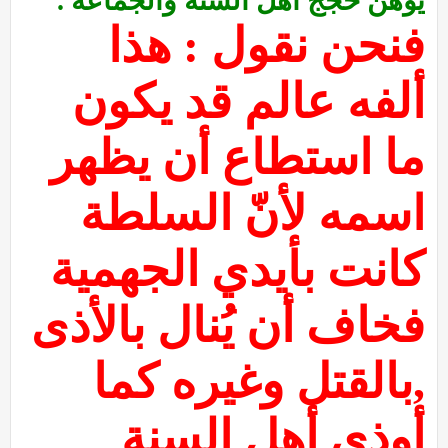
يوهن حجج أهل السنة والجماعة .
فنحن نقول : هذا
ألفه عالم قد يكون
ما استطاع أن يظهر
اسمه لأنّ السلطة
كانت بأيدي الجهمية
فخاف أن يُنال بالأذى
,بالقتل وغيره كما
أوذي أهل السنة