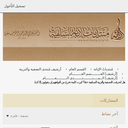
تسجيل الدُّخول
مُنتدياتُ الإبانة
القسم العام
أرشيف مُنتدى التصفية والتربية
[أرشيف] القــــــــسم العــــــــام
[أرشيف] الــمــــنــــــــتـــــــدى الـــــــــعــــــــام
هل انحرفت التصفية والتربية السلفية حقا؟ كبرت كلمة تخرج من أفواههم إن يقولون إلا كذبا.
المشاركات
آخر نشاط
تصفية - فلترة
الصور