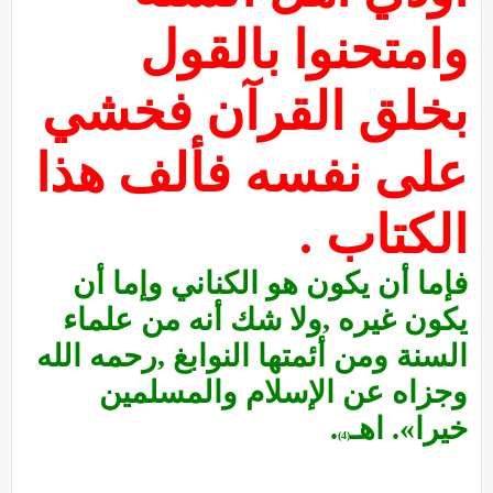
وامتحنوا بالقول
بخلق القرآن فخشي
على نفسه فألف هذا
الكتاب .
فإما أن يكون هو الكناني وإما أن
يكون غيره ,ولا شك أنه من علماء
السنة ومن أئمتها النوابغ ,رحمه الله
وجزاه عن الإسلام والمسلمين
خيرا». اهـ
.
(4)