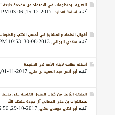
التعريف بمنظومات في الاعتقاد من مقدمة طبعة "ال
كتبه
,
2017-12-15, 03:06 PM
أسامة لعمارة
أقوال العلماء والمشايخ في أحسن الكتب والطبعات
كتبه
,
2013-08-30, 10:53 PM
مهدي البجائي
ﺃﺳﺌﻠﺔ ﻣﻬﻤﺔ ﻷﺑﻨﺎﺀ ﺍﻷﻣﺔ ﻓﻲ ﺍﻟﻌﻘﻴﺪة
كتبه
,
2017-11-01, 11:17 PM
أبو أنس عبد الحميد بن علي
الطبعة الثانية من كتاب النقول العلمية على بدعية ا
عبدالتواب بن علي الجمالي آل جودة حفظه الله
كتبه
,
2017-10-29, 06:56 AM
أبو نهى موسى بختي