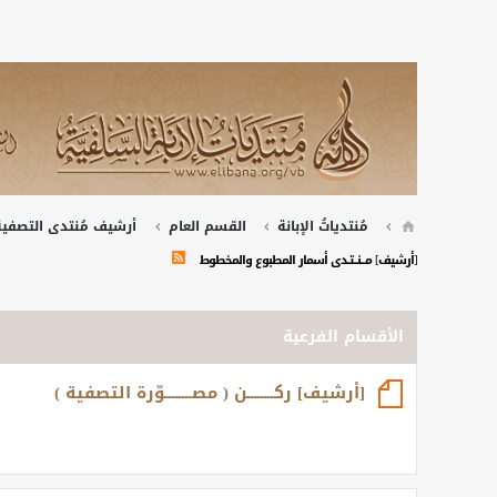
مُنتدياتُ الإبانة
القسم العام
أرشيف مُنتدى التصفية 
[أرشيف] مــــنـــتــدى أسمار المطبوع والمخطوط
الأقسام الفرعية
[أرشيف] ركــــــــن ( مصــــــــوّرة التصفية )