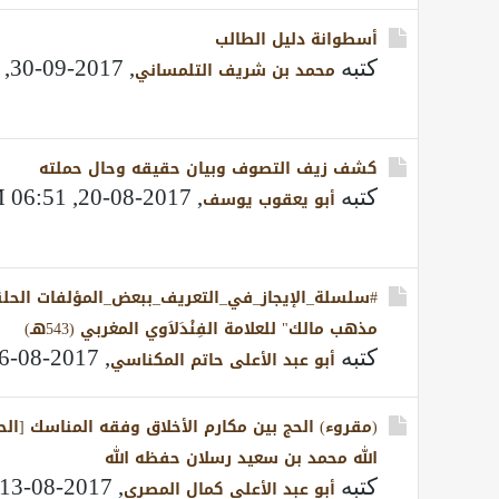
أسطوانة دليل الطالب
كتبه
,
2017-09-30, 09:49 AM
محمد بن شريف التلمساني
كشف زيف التصوف وبيان حقيقه وحال حملته
كتبه
,
2017-08-20, 06:51 PM
أبو يعقوب يوسف
مذهب مالك" للعلامة الفِنْدَلاَوي المغربي (543هـ)
كتبه
,
2017-08-16, 09:41 PM
أبو عبد الأعلى حاتم المكناسي
(مقروء) الحج بين مكارم الأخلاق وفقه المناسك [الح
الله محمد بن سعيد رسلان حفظه الله
كتبه
,
2017-08-13, 10:34 PM
أبو عبد الأعلى كمال المصرى