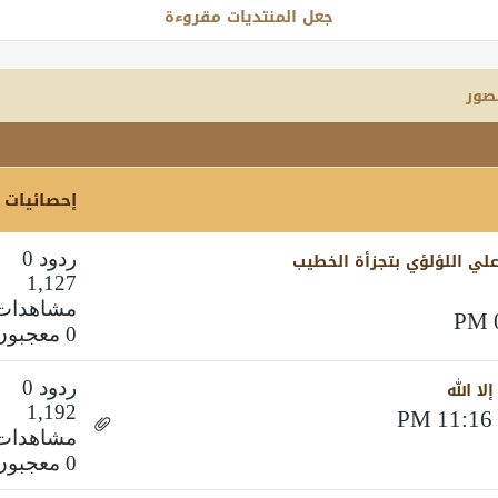
جعل المنتديات مقروءة
صور
إحصائيات
لي اللؤلؤي بتجزأة الخطيب
ردود 0
1,127
مشاهدات
0 معجبون
ا الله
ردود 0
1,192
مشاهدات
0 معجبون