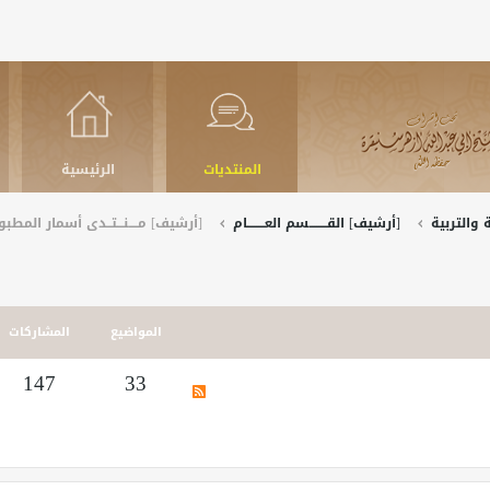
المنتديات
الرئيسية
والتربية
[أرشيف] القــــــــسم العــــــــام
[أرشيف] مــــنـــتــدى أسمار المط
المواضيع
المشاركات
147
33