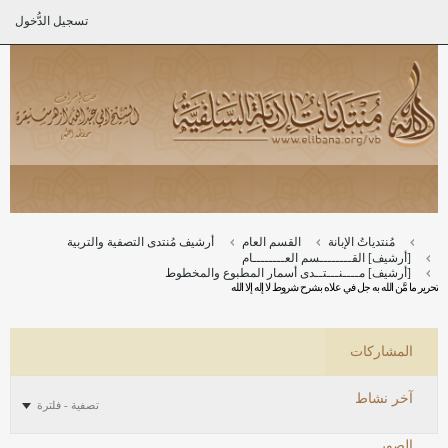
تسجيل الدُّخول
مُنتدياتُ الإبانة
القسم العام
أرشيف مُنتدى التصفية والتربية
[أرشيف] القــــــــسم العــــــــام
[أرشيف] مــــنـــتــدى أسمار المطبوع والمخطوط
تحرير ما مَّن الله به جل في علاه بشرح شروط لا إله إلا الله
المشاركات
آخر نشاط
تصفية - فلترة
الصور