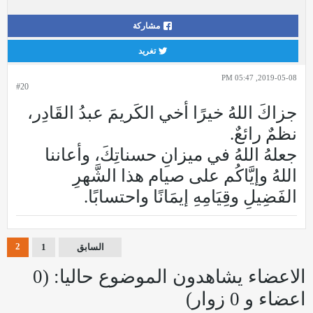
مشاركة
تغريد
2019-05-08, 05:47 PM
#20
جزاكَ اللهُ خيرًا أخي الكَريمَ عبدُ القَادِر،
نظمٌ رائعٌ.
جعلهُ اللهُ في ميزانِ حسناتِكَ، وأعاننا
اللهُ وإيَّاكُم على صيام هذا الشَّهرِ
الفَضِيلِ وقِيَامِهِ إيمَانًا واحتسابًا.
2
السابق
1
الاعضاء يشاهدون الموضوع حاليا: (0
اعضاء و 0 زوار)