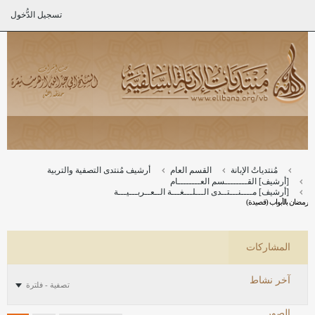
تسجيل الدُّخول
مُنتدياتُ الإبانة
القسم العام
أرشيف مُنتدى التصفية والتربية
[أرشيف] القــــــــسم العــــــــام
[أرشيف] مــــنـــتــدى الـــلـــغـــة الــعــربـــيـــة
رمضان بالأبواب (قصيدة)
المشاركات
آخر نشاط
تصفية - فلترة
الصور