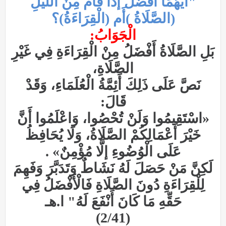
"أَيُّهُمَا أَفْضَلُ إذَا قَامَ مِنْ اللَّيْلِ
(الصَّلَاةُ )أَم (الْقِرَاءَةُ)؟
الْجَوَابُ:
بَلِ الصَّلَاةُ أَفْضَلُ مِنْ الْقِرَاءَةِ فِي غَيْرِ
الصَّلَاةِ،
نَصَّ عَلَى ذَلِكَ أَئِمَّةُ الْعُلَمَاءِ، وَقَدْ
قَالَ:
«اسْتَقِيمُوا وَلَنْ تُحْصُوا، وَاعْلَمُوا أَنَّ
خَيْرَ أَعْمَالِكُمْ الصَّلَاةُ، وَلَا يُحَافِظُ
عَلَى الْوُضُوءِ إلَّا مُؤْمِنٌ» .
لَكِنَّ مَنْ حَصَلَ لَهُ نَشَاطٌ وَتَدَبَّرَ وَفَهِمَ
لِلْقِرَاءَةِ دُونَ الصَّلَاةِ فَالْأَفْضَلُ فِي
حَقِّهِ مَا كَانَ أَنْفَعَ لَهُ" ا.هـ
(2/41)