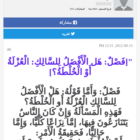
تاريخ التسجيل:
Sep 2012
المشاركات:
373
مشاركة
تغريد
2012-09-15, 12:51 PM
#6
"[فَصْلٌ: هَل الْأَفْضَلُ لِلسَّالِكِ: الْعُزْلَةُ
أَوْ الْخُلْطَةُ؟]
فَصْلٌ: وَأَمَّا قَوْلُهُ: هَلْ الْأَفْضَلُ
لِلسَّالِكِ الْعُزْلَةُ أَو الْخُلْطَةُ؟
فَهَذِهِ الْمَسْأَلَةُ وَإِنْ كَانَ النَّاسُ
يَتَنَازَعُونَ فِيهَا، إمَّا نِزَاعًا كُلِّيًّا، وَإِمَّا
حَالِيًّا، فَحَقِيقَةُ الْأَمْرِ: