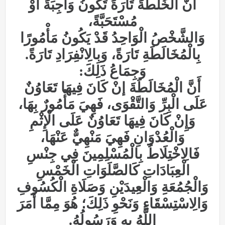
أَنَّ الْخُلْطَةَ تَارَةً تَكُونُ وَاجِبَةً أَوْ
مُسْتَحَبَّةً،
وَالشَّخْصُ الْوَاحِدُ قَدْ يَكُونُ مَأْمُورًا
بِالْمُخَالَطَةِ تَارَةً، وَبِالِانْفِرَادِ تَارَةً.
وَجِمَاعُ ذَلِكَ:
أَنَّ الْمُخَالَطَةَ إنْ كَانَ فِيهَا تَعَاوُنٌ
عَلَى الْبِرِّ وَالتَّقْوَى، فَهِيَ مَأْمُورٌ بِهَا،
وَإِنْ كَانَ فِيهَا تَعَاوُنٌ عَلَى الْإِثْمِ
وَالْعُدْوَانِ فَهِيَ مَنْهِيٌّ عَنْهَا،
فَالِاخْتِلَاطُ بِالْمُسْلِمِينَ فِي جِنْسِ
الْعِبَادَاتِ كَالصَّلَوَاتِ الْخَمْسِ
وَالْجُمُعَةِ وَالْعِيدَيْنِ وَصَلَاةِ الْكُسُوفِ
وَالِاسْتِسْقَاءِ وَنَحْوِ ذَلِكَ؛ هُوَ مِمَّا أَمَرَ
اللَّهُ بِهِ وَرَسُولُهُ.