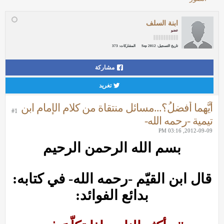
ابنة السلف
عضو
تاريخ التسجيل:
Sep 2012
المشاركات:
373
مشاركة
تغريد
أيُّهما أفضلُ؟...مسائل منتقاة من كلام الإمام ابن
#1
تيمية -رحمه الله-
2012-09-09, 03:16 PM
بسم الله الرحمن الرحيم
قال ابن القيّم -
رحمه الله- في كتابه:
بدائع الفوائد: