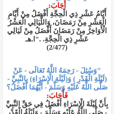
أَجَابَ:
أَيَّامُ عَشْرِ ذِي الْحِجَّةِ أَفْضَلُ مِنْ أَيَّامِ
الْعَشْرِ مِنْ رَمَضَانَ، وَاللَّيَالِي الْعَشْرُ
الْأَوَاخِرُ مِنْ رَمَضَانَ أَفْضَلُ مِنْ لَيَالِي
عَشْرِ ذِي الْحِجَّةِ. ."ا.هـ
(2/477)
"وَسُئِلَ - رَحِمَهُ اللَّهُ تَعَالَى - عَنْ
(لَيْلَةِ الْقَدْرِ ) وَ(لَيْلَةِ الْإِسْرَاءِ) بِالنَّبِيِّ -
صَلَّى اللَّهُ عَلَيْهِ وَسَلَّمَ - أَيُّهُمَا أَفْضَلُ؟
فَأَجَابَ:
بِأَنَّ لَيْلَةَ الْإِسْرَاءِ أَفْضَلُ فِي حَقِّ النَّبِيِّ
- صَلَّى اللَّهُ عَلَيْهِ وَسَلَّمَ - وَلَيْلَةُ الْقَدْرِ