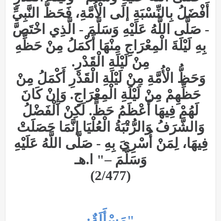
أَفْضَلُ بِالنِّسْبَةِ إلَى الْأُمَّةِ، فَحَظُّ النَّبِيِّ
- صَلَّى اللَّهُ عَلَيْهِ وَسَلَّمَ - الَّذِي اخْتَصَّ
بِهِ لَيْلَةَ الْمِعْرَاجِ مِنْهَا أَكْمَلُ مِنْ حَظِّهِ
مِنْ لَيْلَةِ الْقَدْرِ.
وَحَظُّ الْأُمَّةِ مِنْ لَيْلَةِ الْقَدْرِ أَكْمَلُ مِنْ
حَظِّهِمْ مِنْ لَيْلَةِ الْمِعْرَاجِ. وَإِنْ كَانَ
لَهُمْ فِيهَا أَعْظَمُ حَظٍّ. لَكِنْ الْفَضْلُ
وَالشَّرَفُ وَالرُّتْبَةُ الْعُلْيَا إنَّمَا حَصَلَتْ
فِيهَا، لِمَنْ أُسْرِيَ بِهِ - صَلَّى اللَّهُ عَلَيْهِ
وَسَلَّمَ
–
" ا.هـ
(2/477)
"مَسْأَلَةٌ: