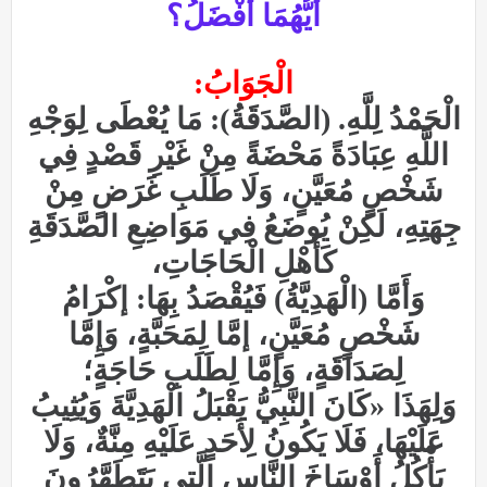
أَيُّهُمَا أَفْضَلُ؟
الْجَوَابُ:
الْحَمْدُ لِلَّهِ. (الصَّدَقَةُ): مَا يُعْطَى لِوَجْهِ
اللَّهِ عِبَادَةً مَحْضَةً مِنْ غَيْرِ قَصْدٍ فِي
شَخْصٍ مُعَيَّنٍ، وَلَا طَلَبِ غَرَضٍ مِنْ
جِهَتِهِ، لَكِنْ يُوضَعُ فِي مَوَاضِعِ الصَّدَقَةِ
كَأَهْلِ الْحَاجَاتِ،
وَأَمَّا (الْهَدِيَّةُ) فَيُقْصَدُ بِهَا: إكْرَامُ
شَخْصٍ مُعَيَّنٍ، إمَّا لِمَحَبَّةٍ، وَإِمَّا
لِصَدَاقَةٍ، وَإِمَّا لِطَلَبِ حَاجَةٍ؛
وَلِهَذَا «كَانَ النَّبِيُّ يَقْبَلُ الْهَدِيَّةَ وَيُثِيبُ
عَلَيْهَا، فَلَا يَكُونُ لِأَحَدٍ عَلَيْهِ مِنَّةٌ، وَلَا
يَأْكُلُ أَوْسَاخَ النَّاسِ الَّتِي يَتَطَهَّرُونَ