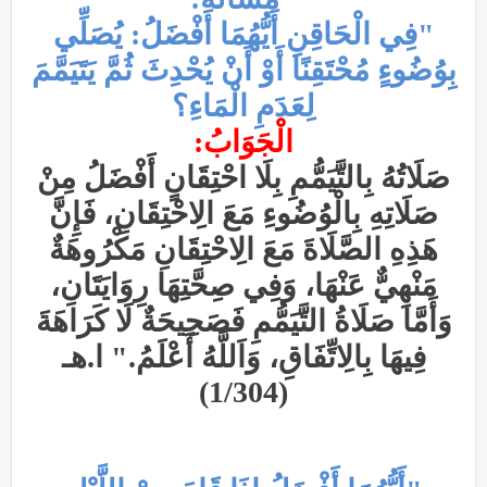
"فِي الْحَاقِنِ أَيُّهُمَا أَفْضَلُ: يُصَلِّي
بِوُضُوءٍ مُحْتَقِنًا أَوْ أَنْ يُحْدِثَ ثُمَّ يَتَيَمَّمَ
لِعَدَمِ الْمَاءِ؟
الْجَوَابُ:
صَلَاتُهُ بِالتَّيَمُّمِ بِلَا احْتِقَانٍ أَفْضَلُ مِنْ
صَلَاتِهِ بِالْوُضُوءِ مَعَ الِاحْتِقَانِ، فَإِنَّ
هَذِهِ الصَّلَاةَ مَعَ الِاحْتِقَانِ مَكْرُوهَةٌ
مَنْهِيٌّ عَنْهَا، وَفِي صِحَّتِهَا رِوَايَتَانِ،
وَأَمَّا صَلَاةُ التَّيَمُّمِ فَصَحِيحَةٌ لَا كَرَاهَةَ
فِيهَا بِالِاتِّفَاقِ، وَاَللَّهُ أَعْلَمُ." ا.هـ
(1/304)