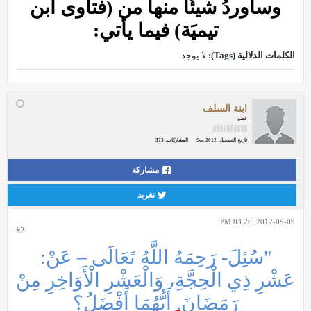
وسأوردُ شيئًا منها من (فتاوى ابن
تيميَة) فيما يأتي:
الكلمات الدلالية (Tags):
لا يوجد
ابنة السلف
عضو
تاريخ التسجيل:
Sep 2012
المشاركات:
373
مشاركة
تغريد
2012-09-09, 03:26 PM
#2
"سُئِلَ- رَحِمَهُ اللَّهُ تَعَالَى – عَنْ:
عَشْرِ ذِي الْحِجَّةِ، وَالْعَشْرِ الْأَوَاخِرِ مِنْ
رَمَضَانَ. أَيُّهُمَا أَفْضَلُ؟