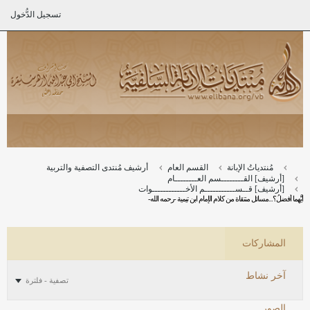
تسجيل الدُّخول
مُنتدياتُ الإبانة
القسم العام
أرشيف مُنتدى التصفية والتربية
[أرشيف] القــــــــسم العــــــــام
[أرشيف] قــســـــــــــم الأخــــــــــــوات
أيُّهما أفضلُ؟...مسائل منتقاة من كلام الإمام ابن تيمية -رحمه الله-
المشاركات
آخر نشاط
تصفية - فلترة
الصور