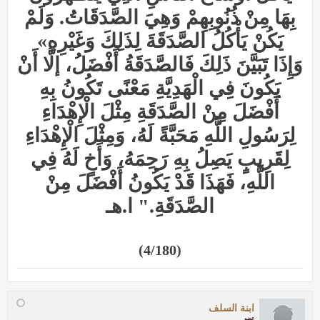
بِهَا مِنْ ذُنُوبِهِمْ وَهِيَ الصَّدَقَاتُ. وَلَمْ
يَكُنْ يَأْكُلُ الصَّدَقَةَ لِذَلِكَ وَغَيْرِهِ»
وَإِذَا تَبَيَّنَ ذَلِكَ فَالصَّدَقَةُ أَفْضَلُ، إلَّا أَنْ
يَكُونَ فِي الْهَدِيَّةِ مَعْنًى تَكُونُ بِهِ
أَفْضَلَ مِنْ الصَّدَقَةِ مِثْلَ الْإِهْدَاءِ
لِرَسُولِ اللَّهِ مَحَبَّةً لَهُ، وَمِثْلَ الْإِهْدَاءِ
لِقَرِيبٍ يَصِلُ بِهِ رَحِمَهُ، وَأَخٍ لَهُ فِي
اللَّهِ، فَهَذَا قَدْ يَكُونُ أَفْضَلَ مِنْ
الصَّدَقَةِ." ا.هـ
(4/180)
ابنة السلف
عضو