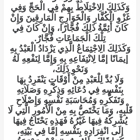
وَكَذَلِكَ الِاخْتِلَاطُ بِهِمْ فِي الْحَجِّ وَفِي
غَزْوِ الْكُفَّارِ وَالْخَوَارِجِ الْمَارِقِينَ وَإِنْ
كَانَ أَئِمَّةُ ذَلِكَ فُجَّارًا، وَإِنْ كَانَ فِي
تِلْكَ الْجَمَاعَاتِ فُجَّارٌ.
وَكَذَلِكَ الِاجْتِمَاعُ الَّذِي يَزْدَادُ الْعَبْدُ بِهِ
إيمَانًا إمَّا لِانْتِفَاعِهِ بِهِ وَإِمَّا لِنَفْعِهِ لَهُ
وَنَحْوِ ذَلِكَ،
وَلَا بُدَّ لِلْعَبْدِ مِنْ أَوْقَاتٍ يَنْفَرِدُ بِهَا
بِنَفْسِهِ فِي دُعَائِهِ وَذِكْرِهِ وَصَلَاتِهِ
وَتَفَكُّرِهِ وَمُحَاسَبَةِ نَفْسِهِ وَإِصْلَاحِ
قَلْبِهِ، وَمَا يَخْتَصُّ بِهِ مِنْ الْأُمُورِ الَّتِي لَا
يُشْرِكُهُ فِيهَا غَيْرُهُ فَهَذِهِ يَحْتَاجُ فِيهَا
إلَى انْفِرَادِهِ بِنَفْسِهِ إمَّا فِي بَيْتِهِ،