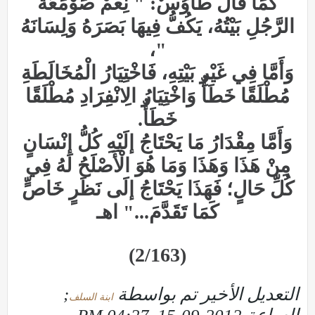
كَمَا قَالَ طَاوُسٌ: " نِعْمْ صَوْمَعَةُ
الرَّجُلِ بَيْتُهُ، يَكُفُّ فِيهَا بَصَرَهُ وَلِسَانَهُ
"،
وَأَمَّا فِي غَيْرِ بَيْتِهِ، فَاخْتِيَارُ الْمُخَالَطَةِ
مُطْلَقًا خَطَأٌ وَاخْتِيَارُ الِانْفِرَادِ مُطْلَقًا
خَطَأٌ.
وَأَمَّا مِقْدَارُ مَا يَحْتَاجُ إلَيْهِ كُلُّ إنْسَانٍ
مِنْ هَذَا وَهَذَا وَمَا هُوَ الْأَصْلَحُ لَهُ فِي
كُلِّ حَالٍ؛ فَهَذَا يَحْتَاجُ إلَى نَظَرٍ خَاصٍّ
كَمَا تَقَدَّمَ..." اهـ
(2/163)
التعديل الأخير تم بواسطة
;
ابنة السلف