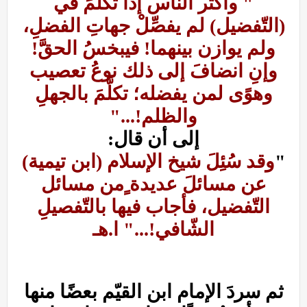
" وأكثر الناس إذا تكلّمَ في
(التّفضيل) لم يفصِّلْ جهاتِ الفضلِ،
ولم يوازن بينهما! فيبخسُ الحقَّ!
وإنِ انضافَ إلى ذلك نوعُ تعصيب
وهوًى لمن يفضله؛ تكلَّمَ بالجهلِ
والظلم!..."
إلى أن قال:
"
وقد سُئِلَ شيخ الإسلام (ابن تيمية)
عن مسائلَ عديدة ٍمن مسائل
التّفضيل، فأجاب فيها بالتّفصيلِ
الشّافي!..." ا.هـ
ثم سردَ الإمام ابن القيّم بعضًا منها