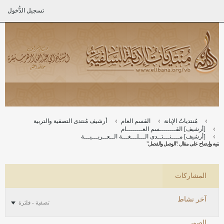
تسجيل الدُّخول
مُنتدياتُ الإبانة
القسم العام
أرشيف مُنتدى التصفية والتربية
[أرشيف] القــــــــسم العــــــــام
[أرشيف] مــــنـــتــدى الـــلـــغـــة الــعــربـــيـــة
تنبيه وإيضاح على مقال :"الوصل والفصل"
المشاركات
آخر نشاط
تصفية - فلترة
الصور