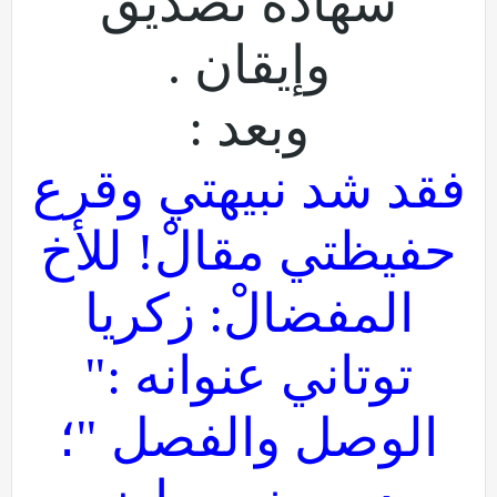
شهادة تصديق
وإيقان .
وبعد :
فقد شد نبيهتي وقرع
حفيظتي مقالْ! للأخ
المفضالْ: زكريا
توتاني عنوانه :"
الوصل والفصل "؛