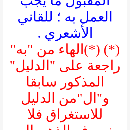
المقبول ما يجب
العمل به ؛ للقاني
الأشعري .
(*) (*)الهاء من "به"
راجعة على "الدليل"
المذكور سابقا
و"ال"من الدليل
للاستغراق فلا