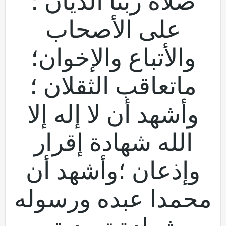
صلاة ربنا الديان ؛
على الأصحاب
والأتباع والإخوان؛
ماتعاقب الثقلان ؛
وأشهد أن لا إله إلا
الله شهادة إقرار
وإذعان ؛وأشهد أن
محمدا عبده ورسوله