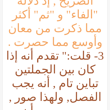
الصريح , إذ دلالة
"الفاء" و "ثم" أكثر
مما ذكرت من معان
وأوسع مما حصرت .
3- قلت:" تقدم أنه إذا
كان بين الجملتين
تباين تام , أنه يجب
الفصل, ولهذا صور ,