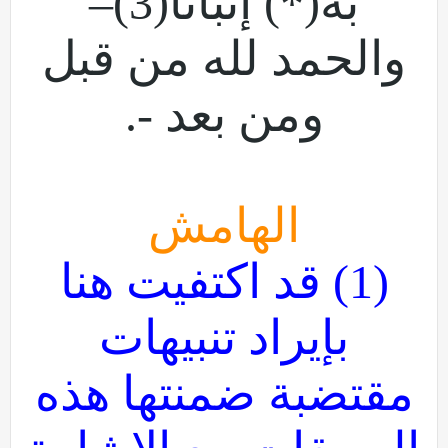
به(*) إثباتا(3)–
والحمد لله من قبل
ومن بعد -.
الهامش
(1) قد اكتفيت هنا
بإيراد تنبيهات
مقتضبة ضمنتها هذه