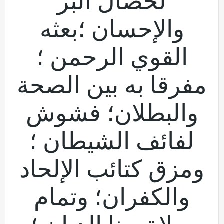
لخصال البر
والإحسان ؛بعثه
القوي الرحمن ؛
مفرقا به بين الصحة
والبطلان؛ فشوش
لفائف الشيطان ؛
ومزق كتائب الإلحاد
والكفران؛ وتمام