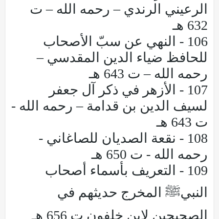
الرعيني الرندي – رحمه الله – ت
632 هـ
106 - النهي عن سبّ الأصحاب
للحافظ ضياء الدين المقدسي –
رحمه الله – ت 643 هـ
107 - الأزهر في ذكر آل جعفر
لسيف الدين بن قدامة – رحمه الله -
ت 643 هـ
108 - نقعة الصديان للصاغاني -
رحمه الله - ت 650 هـ
109 - التعريف بأسماء أصحاب
النبيﷺ المخرج حديثهم في
الصحيحين لابن خلفون ت 656 هـ