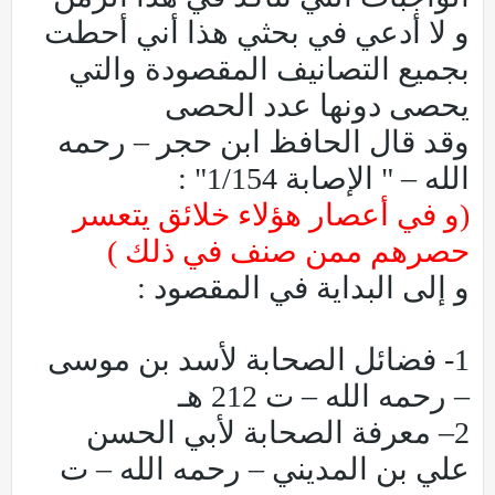
و لا أدعي في بحثي هذا أني أحطت
بجميع التصانيف المقصودة والتي
يحصى دونها عدد الحصى
وقد قال الحافظ ابن حجر – رحمه
الله – " الإصابة 1/154" :
(و في أعصار هؤلاء خلائق يتعسر
حصرهم ممن صنف في ذلك )
و إلى البداية في المقصود :
1- فضائل الصحابة لأسد بن موسى
– رحمه الله – ت 212 هـ
2– معرفة الصحابة لأبي الحسن
علي بن المديني – رحمه الله – ت