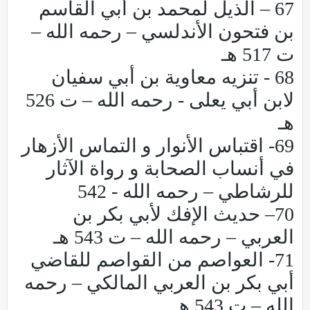
67 – الذيل لمحمد بن أبي القاسم
بن فتحون الأندلسي – رحمه الله –
ت 517 هـ
68 - تنزيه معاوية بن أبي سفيان
لابن أبي يعلى - رحمه الله – ت 526
هـ
69- اقتباس الأنوار و التماس الأزهار
في أنساب الصحابة و رواة الآثار
للرشاطي – رحمه الله - 542
70– حديث الإفك لأبي بكر بن
العربي – رحمه الله – ت 543 هـ
71- العواصم من القواصم للقاضي
أبي بكر بن العربي المالكي – رحمه
الله – ت 543 هـ