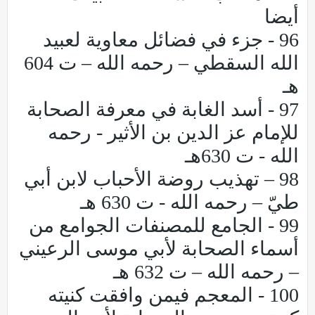
أيضا
96 - جزء في فضائل معاوية لعبيد
الله السقطي – رحمه الله – ت 604
هـ
97 - أسد الغابة في معرفة الصحابة
للإمام عز الدين بن الأثير - رحمه
الله - ت 630هـ
98 – تهذيب روضة الأحباب لابن أبي
طيّ – رحمه الله - ت 630 هـ
99 - الجامع للمصنفات الجوامع من
أسماء الصحابة لأبي موسى الرعيني
– رحمه الله – ت 632 هـ
100 - المعجم فيمن وافقت كنيته