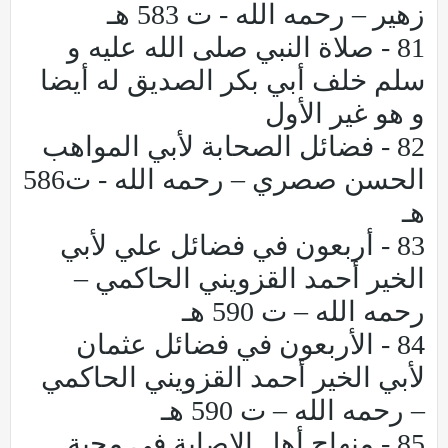
زهير – رحمه الله - ت 583 هـ
81 - صلاة النبي صلى الله عليه و
سلم خلف أبي بكر الصديق له أيضا
و هو غير الأول
82 - فضائل الصحابة لأبي المواهب
الحسن صصري – رحمه الله - ت586
هـ
83 - أربعون في فضائل علي لأبي
الخير أحمد القزويني الحاكمي –
رحمه الله – ت 590 هـ
84 - الأربعون في فضائل عثمان
لأبي الخير أحمد القزويني الحاكمي
– رحمه الله – ت 590 هـ
85 - منهاج أهل الإصابة في محبة