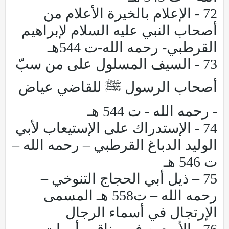
72 - الإعلام بالخيرة الأعلام من
أصحاب النبي عليه السلام لإبراهيم
القرطبي- رحمه الله-ت 544هـ
73 - السيف المسلول على من سبّ
أصحاب الرسول ﷺ للقاضي عياض
- رحمه الله - ت 544 هـ
74 - الإستدراك على الإستيعاب لأبي
الوليد الدباغ القرطبي – رحمه الله –
ت 546 هـ
75 – ذيل أبي الحجاج التنوخي –
رحمه الله – ت558 هـ المسمى
الإرتجال في أسماء الرجال