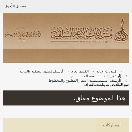
تسجيل الدُّخول
مُنتدياتُ الإبانة
القسم العام
أرشيف مُنتدى التصفية والتربية
[أرشيف] القــــــــسم العــــــــام
[أرشيف] مــــنـــتــدى أسمار المطبوع والمخطوط
جهود الأسلاف في نصرة الصحب الأشراف
هذا الموضوع مغلق.
المشاركات