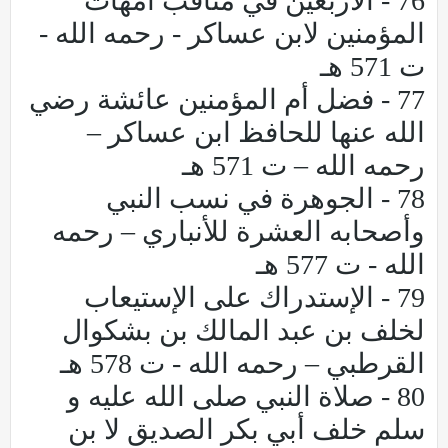
76 - الأربعين في مناقب أمهات
المؤمنين لابن عساكر - رحمه الله -
ت 571 هـ
77 - فضل أم المؤمنين عائشة رضي
الله عنها للحافظ ابن عساكر –
رحمه الله – ت 571 هـ
78 - الجوهرة في نسب النبي
وأصحابه العشرة للأنباري – رحمه
الله - ت 577 هـ
79 - الإستدراك على الإستيعاب
لخلف بن عبد المالك بن بشكوال
القرطبي – رحمه الله - ت 578 هـ
80 - صلاة النبي صلى الله عليه و
سلم خلف أبي بكر الصديق لا بن