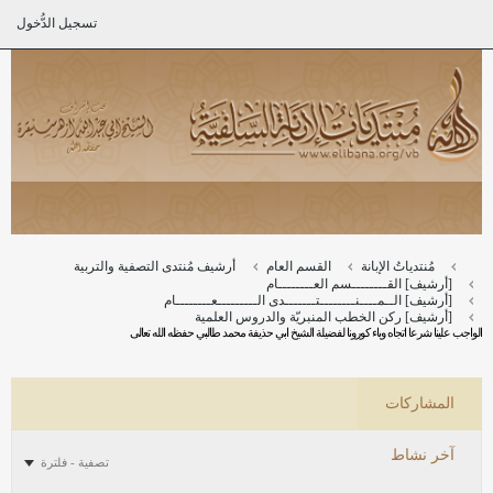
تسجيل الدُّخول
مُنتدياتُ الإبانة
القسم العام
أرشيف مُنتدى التصفية والتربية
[أرشيف] القــــــــسم العــــــــام
[أرشيف] الــمــــنــــــــتـــــــدى الـــــــــعــــــــام
[أرشيف] ركن الخطب المنبريّة والدروس العلمية
الواجب علينا شرعا اتجاه وباء كورونا لفضيلة الشيخ ابي حذيفة محمد طالبي حفظه الله تعالى
المشاركات
آخر نشاط
تصفية - فلترة