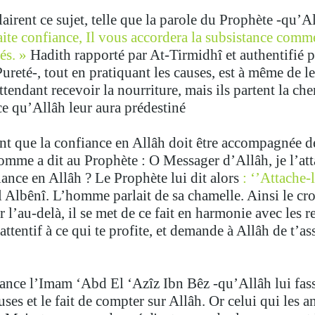
airent ce sujet, telle que la parole du Prophète -qu’Al
ite confiance, Il vous accordera la subsistance comme 
iés. »
Hadith rapporté par At-Tirmidhî et authentifié 
ureté-, tout en pratiquant les causes, est à même de le
endant recevoir la nourriture, mais ils partent la cher
e qu’Allâh leur aura prédestiné.
nt que la confiance en Allâh doit être accompagnée de
omme a dit au Prophète : O Messager d’Allâh, je l’att
fiance en Allâh ? Le Prophète lui dit alors
: ‘’Attache-l
Albênî. L’homme parlait de sa chamelle. Ainsi le croya
our l’au-delà, il se met de ce fait en harmonie avec l
 attentif à ce qui te profite, et demande à Allâh de t’as
llance l’Imam ‘Abd El ‘Azîz Ibn Bêz -qu’Allâh lui fass
auses et le fait de compter sur Allâh. Or celui qui les