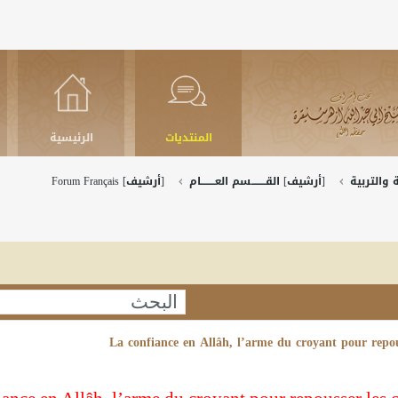
المنتديات
الرئيسية
والتربية
[أرشيف] القــــــــسم العــــــــام
[أرشيف] Forum Français
La confiance en Allâh, l’arme du croyant pour repou