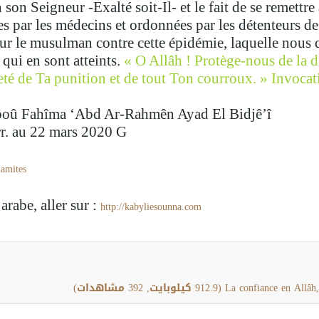
son Seigneur -Exalté soit-Il- et le fait de se remettre
s par les médecins et ordonnées par les détenteurs de 
our le musulman contre cette épidémie, laquelle nous
 qui en sont atteints.
« O Allâh ! Protège-nous de la d
eté de Ta punition et de tout Ton courroux. » Invoca
 : Aboû Fahîma ‘Abd Ar-Rahmên Ayad El Bidjê’î
r. au 22 mars 2020 G.
amites/
 arabe, aller sur :
http://kabyliesounna.com/التَّوكُّل-...�-لدفع-ا/
La confiance en Allâh,
(912.9 كيلوبايت, 392 مشاهدات)