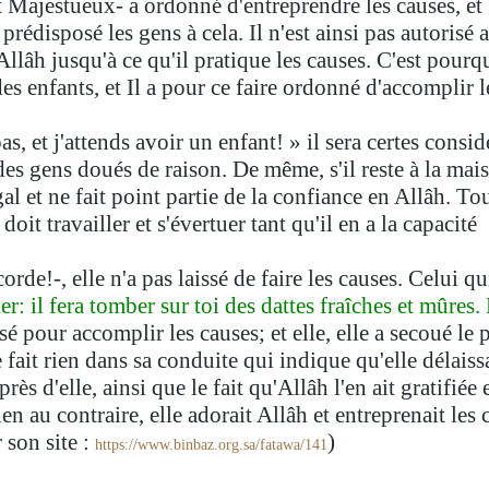
t Majestueux- a ordonné d'entreprendre les causes, et I
prédisposé les gens à cela. Il n'est ainsi pas autorisé 
Allâh jusqu'à ce qu'il pratique les causes. C'est pourq
des enfants, et Il a pour ce faire ordonné d'accomplir l
as, et j'attends avoir un enfant! » il sera certes cons
 des gens doués de raison. De même, s'il reste à la ma
al et ne fait point partie de la confiance en Allâh. To
oit travailler et s'évertuer tant qu'il en a la capacité.
e!-, elle n'a pas laissé de faire les causes. Celui qui 
ier: il fera tomber sur toi des dattes fraîches et mûr
sé pour accomplir les causes; et elle, elle a secoué le 
 fait rien dans sa conduite qui indique qu'elle délaissa
ès d'elle, ainsi que le fait qu'Allâh l'en ait gratifiée
ien au contraire, elle adorait Allâh et entreprenait le
 son site :
).
https://www.binbaz.org.sa/fatawa/141