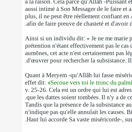
à la raison. Cela parce qu'Allâh -Puissant e
aussi intimé à Son Messager de le faire et a 
plus, il ne peut être réellement confiant en 
afin de faire preuve de chasteté et d'avoir 
Ainsi si un individu dit: « Je ne me marie p
prétention n'étant effectivement pas le cas
aumônes, cet acte n'est certainement pas lég
d'œuvrer pour rechercher la subsistance. Il d
Quant à Meryem -qu'Allâh lui fasse miséricord
effet dit
: ﴾Secoue vers toi le tronc du palm
v. 25-26. Cela est un ordre qui lui est adres
que les dattes soient tombées. Il n'y a de ce
Tandis que la présence de la subsistance aupr
n'indique pas qu'elle annulait les causes. B
Haut lui accorde Sa vaste miséricorde-, sur