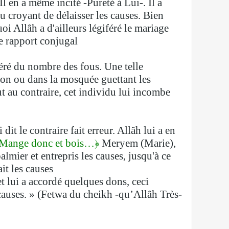
l en a même incité -Pureté à Lui-. Il a
au croyant de délaisser les causes. Bien
uoi Allâh a d'ailleurs légiféré le mariage
e rapport conjugal.
idéré du nombre des fous. Une telle
ison ou dans la mosquée guettant les
ut au contraire, cet individu lui incombe
dit le contraire fait erreur. Allâh lui a en
es. Mange donc et bois…﴿
Meryem (Marie),
palmier et entrepris les causes, jusqu'à ce
it les causes.
 et lui a accordé quelques dons, ceci
s causes. » (Fetwa du cheikh -qu’Allâh Très-