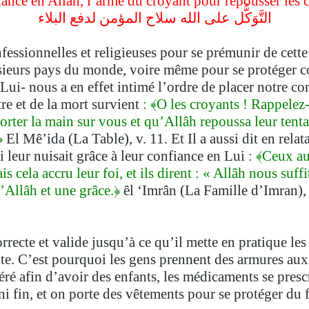
ance en Allâh, l’arme du croyant pour repousser les 
التَّوَكُّل على الله سلاح المؤمن لدفع البلاء
fessionnelles et religieuses pour se prémunir de cett
sieurs pays du monde, voire même pour se protéger con
Lui- nous a en effet intimé l’ordre de placer notre c
re et de la mort survient
: ﴾O les croyants ! Rappelez-
rter la main sur vous et qu’Allâh repoussa leur tenta
.﴿
El Mê’ida (La Table), v. 11. Et Il a aussi dit en rel
i leur nuisait grâce à leur confiance en Lui
: ﴾Ceux au
 cela accru leur foi, et ils dirent : « Allâh nous suffit
d’Allâh et une grâce.﴿
êl ‘Imrân (La Famille d’Imran), v
recte et valide jusqu’à ce qu’il mette en pratique les 
oute. C’est pourquoi les gens prennent des armures aux
éré afin d’avoir des enfants, les médicaments se presc
i fin, et on porte des vêtements pour se protéger du fro