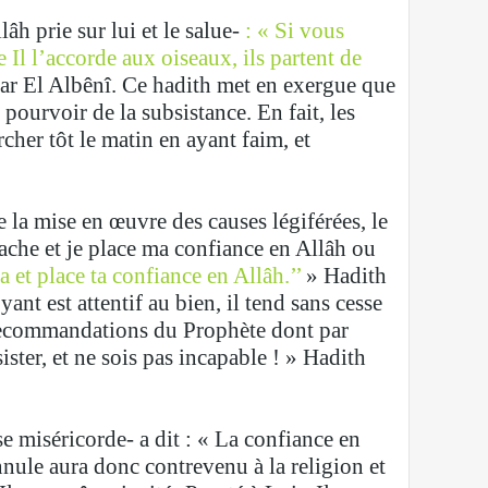
lâh prie sur lui et le salue-
: « Si vous
Il l’accorde aux oiseaux, ils partent de
par El Albênî. Ce hadith met en exergue que
 pourvoir de la subsistance. En fait, les
cher tôt le matin en ayant faim, et
 la mise en œuvre des causes légiférées, le
ache et je place ma confiance en Allâh ou
a et place ta confiance en Allâh.’’
» Hadith
nt est attentif au bien, il tend sans cesse
es recommandations du Prophète dont par
sister, et ne sois pas incapable ! » Hadith
e miséricorde- a dit : « La confiance en
 annule aura donc contrevenu à la religion et