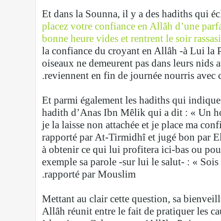
Et dans la Sounna, il y a des hadiths qui écl
placez votre confiance en Allâh d’une parfa
bonne heure vides et rentrent le soir rassas
la confiance du croyant en Allâh -à Lui la P
oiseaux ne demeurent pas dans leurs nids att
reviennent en fin de journée nourris avec c
Et parmi également les hadiths qui indique
hadith d’Anas Ibn Mêlik qui a dit : « Un h
je la laisse non attachée et je place ma con
rapporté par At-Tirmidhî et jugé bon par El 
à obtenir ce qui lui profitera ici-bas ou p
exemple sa parole -sur lui le salut- : « Sois
rapporté par Mouslim.
Mettant au clair cette question, sa bienvei
Allâh réunit entre le fait de pratiquer les c