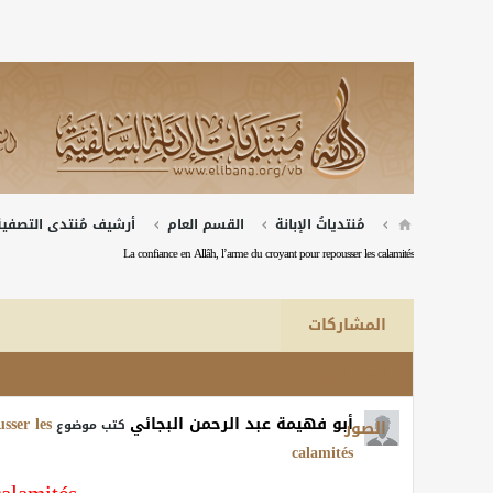
مُنتدياتُ الإبانة
القسم العام
أرشيف مُنتدى التصفية 
La confiance en Allâh, l’arme du croyant pour repousser les calamités
المشاركات
آخر نشاط
أبو فهيمة عبد الرحمن البجائي
sser les
الصور
كتب موضوع
calamités