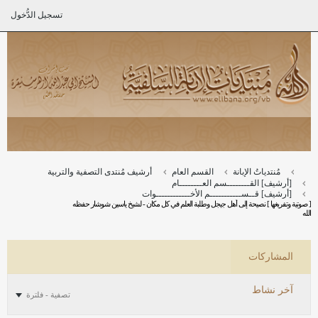
تسجيل الدُّخول
مُنتدياتُ الإبانة
القسم العام
أرشيف مُنتدى التصفية والتربية
[أرشيف] القــــــــسم العــــــــام
[أرشيف] قــســـــــــــم الأخــــــــــــوات
[ صوتية وتفريغها ] نصيحة إلى أهل جيجل وطلبة العلم في كل مكان - لشيخ ياسين شوشار حفظه
الله
المشاركات
آخر نشاط
تصفية - فلترة