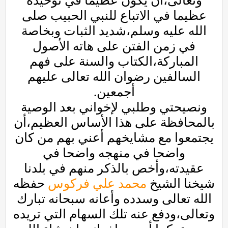
وتعالى،أن يكون عظيما في توحيده
عظيما في الاتباع للنبي الحبيب صلى
الله عليه وسلم،شديد الثبات وبخاصة
في زمن الفتن على هاته الأصول
المباركة،الكتاب والسنة على فهم
السالفين رضوان الله تعالى عليهم
أجمعين.
ونصيحتي وطلبي لإخواني بعد الوصية
بالمحافظة على هذا الأساس العظيم،أن
يجتمعوا مع مشايخهم أعني بهم من كان
واضحا في منهجه واضحا في
عقيدته،وأخص بالذكر منهم في بلدنا
شيخنا الشيخ
محمد علي فركوس
حفظه
الله تعالى وسدده وأعانه سبحانه تبارك
وتعالى،ودفع عنه تلك السهام التي تريده