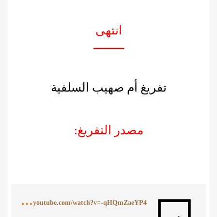
انتهى
ـــــــــ
تفريغ أم صهيب السلفية
مصدر التفريغ:
h
ttps://www.youtube.com/watch?v=-qHQmZaeYP4