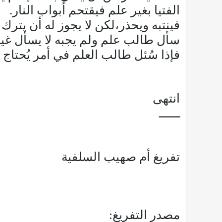
الفتيا بغير علم فيقتحم أبواب النار.
فينتبه ويحذر،لكن لا يجوز له أن يترك
سأل طالب علم ولم يجبه لا يسأل غير
فإذا سُئل طالب العلم في أمر يُحتاج 
انتهى
ــــــ
تفريغ أم صهيب السلفية
مصدر التفريغ: