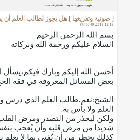
تاريخ التسجيل:
Aug 2017
المشاركات:
2142
[ صوتية وتفريغها ] هل يجوز لطالب العلم أن 
2019-12-19, 06:49 PM
بسم الله الرحمن الرحيم
السلام عليكم ورحمة الله وبركاته
أحسن الله إليكم وبارك فيكم،يسأل ال
بعض المسائل المعروفة في فقه الحج
الشيخ:نعم،طالب العلم الذي درس وتعل
العلم ولا بأس به.
ولكن ليحذر من التصدر ومرض القلب هذ
شديدا من مرض قلبه وأن يُعجب بنفسه 
كذلك يحظر من أن يُفتي بما لا يعلم