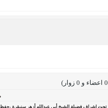
م
 تحت إشراف فضيلة الشيخ أبي عبدالله أزهر سنيقرة -حفظه 