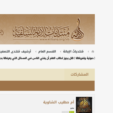
مُنتدياتُ الإبانة
القسم العام
أرشيف مُنتدى التصفية 
[ صوتية وتفريغها ] هل يجوز لطالب العلم أن يفتي الناس في المسائل التي يعرفها بدو
المشاركات
آخر نشاط
الصور
أم صهيب الشاوية
عضو