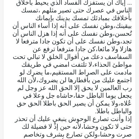
... إياك أن يستفزك الفساد الذي يحيط بأخلاق
الناس في عصرك حتى تصير مثلهم ،تمسك
بأخلاقك بمبادئك تمسك بدينك بإيمانك
بيقينك،وطن نفسك على أنه إذا أساء الناس أن
تُحسن،وطن نفسك على أنه إذا هزل الناس أن
تجد،وطن نفسك على أن تكون جادا مترفعا لا
هازلا ولا مائعا،كن جادا مترفعا ترفع عن
السفاسف دعك من أقوال الخلق لا تبالي تحت
مواطئ الحذاء،لا تلتفت امضي في طريقك
مادمت على الصراط المستقيم،ما يضرك لو
اجتمع عليك من بأقطارها لن يضروك،لأن الله
رب العالمين لا يحق إلا الحق الله عز وجل لم
يجعل يوما الباطل حقا،حاشاه جل وعلا في
عُلاه،ولا يمكن أن يصير الحق باطلا الحق حق
والباطل باطلا.
إذا وأنت تصارع الوحوش ينبغي عليك أن تحذر
حتى لا تكون وحشا،لأنه حين إذْ لا فضيلة لك
صرت وحشا،ولكن تصارع بشرف وتخاصم