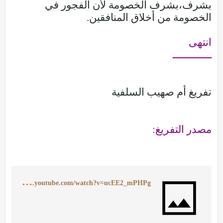
بشرف،بشرف الخصومة لأن الفجور في
الخصومة من أخلاق المنافقين.
انتهى
ـــــــــــــ
تفريغ أم صهيب السلفية
مصدر التفريغ:
h
ttps://www.youtube.com/watch?v=ucEE2_mPHPg