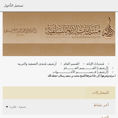
تسجيل الدُّخول
مُنتدياتُ الإبانة
القسم العام
أرشيف مُنتدى التصفية والتربية
[أرشيف] القــــــــسم العــــــــام
[أرشيف] قــســـــــــــم الأخــــــــــــوات
[ مرئية وتفريغها ] كن جادا مترفعا الشيخ محمد بن سعيد رسلان حفظه الله
المشاركات
آخر نشاط
تصفية - فلترة
الصور