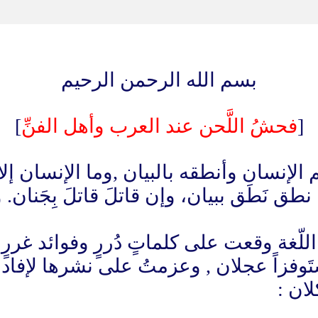
بسم الله الرحمن الرحيم
[
فحشُ اللَّحن عند العرب وأهل الفنِّ
]
م الإنسان وأنطقه بالبيان ,وما الإنسان إل
طق نَطَق ببيان، وإن قاتلَ قاتلَ بِجَنان. و
اللّغة وقعت على كلماتٍ دُررٍ وفوائد غررٍ م
ستَوفزاً عجلان , وعزمتُ على نشرها لإفاد
لان :