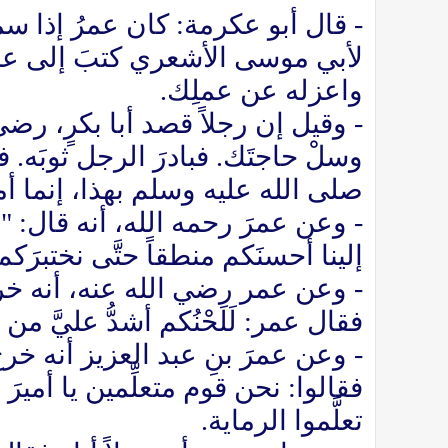
- قال أبو عكرمة: كان عمرُ إذا سمع 
لأبي موسى الأشعري كتبَ إلى عمرَ
واعزله عن عملِك.
وسلْ حاجتَك. فبادرَ الرجل ثوبَه.
صلى الله عليه وسلم بهذا، إنما أ
- وعن عمرَ رحمه الله، أنه قال: "أ
إلينا أحسنَكم منطقاً حتَّى نختبرَكم،
- وعن عمر رضي الله عنه، أنه خرج 
فقال عمر: لَلَحْنُكم أشدُّ عليَّ من
- وعن عمرَ بنِ عبد العزيز أنه خر
فقالوا: نحن قوم متعلِّمين يا أميرَ 
تعلَّموا الرماية.