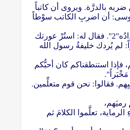
ضربه بالدرَّة. ويروى أن كاتباً
موسى: أن اضربِ الكاتب سوْطاً
- وقيل إن رجلاً قصد أبا بكرٍ، رضي الله عنه، في حاجة، فكثُر لحنُه ..."1" إبدادُه"2". فقال له: استُرْ عورتك
: لم يُردك خليفةُ رسول الله
، فإذا استنطقناكم كان أحبُّكم
ْبَراً".
م. فقالوا: نحن قوم متعلِّمين.
رميَهم،
لرماية، تعلَّموا الكلامَ ثم