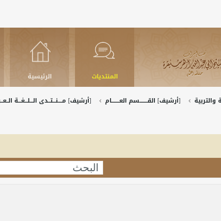
المنتديات
الرئيسية
والتربية
[أرشيف] القــــــــسم العــــــــام
[أرشيف] مــــنـــتــدى الـــلـــغـــة الــعــرب