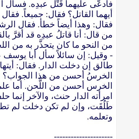
فادعَّى عليهما قَتْل عبدِه. فسأل ال
أيهما القاتل؟ فقال: جميعاً. فقال 
فقال: وهذا أيضاً خطأ. فقال الرشيد
من قال: أنا قاتلُ عبدِه قد أقرَّ 
من النحو ما كان يتحذَّر به من الل
- وقيل: إن سائلاً سأل أبا يوسف
طالق إن دخلت الدار. فقال: أيته
الخرسُ أحسن من هذا الجواب؟ و
الخرس أحسن من اللَّحن. أما ع
امرأته الدار حنث، والآخر إنما ح
طَلُقَت، وإن لم تكن دخلت لم تط
وتعلمه.
---------------------