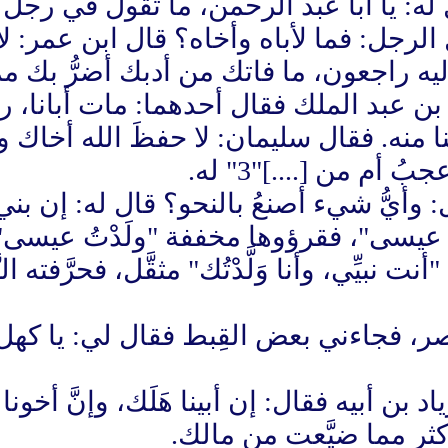
ل له: يا أبا عبد الرحمن، ما تقول في رج
الرجل: فما لأباه وأخاه؟ قال ابن عمر: ل
 إليه راجعون، ما فاتك من أدبك أضرُّ بك م
 عبد الملك فقال أحدهما: مات أبانا، رح
ا منه. فقال سليمان: لا حفظَ الله أخاك ولا 
 أم من [....]"3" له.
 قال: وأيُّ شيء أصنعُ بالنحو؟ قال له: إن 
َدت عيسى"، فقرؤوها مخففة "ولَدْتُ عيسى"
بيِّي، وأنا وَلَّدْتُك" مثقَّل، فحرَّفته الن
، فجاءني بعض القِبط فقال لي: يا كهل، مَ
 أبيه فقال: إن أبينا هَلَك، وإنَّ أخونا 
ثر مما ضيَّعت من مالك.