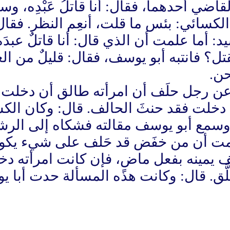
قاضي أحدهما، فقال: أنا قاتلُ عَبْدِه، وسأل 
الكسائي: بئس ما قلت، أنعِم النظر. فقال: 
: أما علمت أن الذي قال: أنا قاتلٌ عبدَه،
بالقتل؟ فانتبه أبو يوسف، فقال: قليلٌ من 
حن.
 عن رجل حلَف أن امرأته طالق أن دخلت ا
ا دخلت فقد حنثَ الحالف. قال: وكان الك
سمع أبو يوسف مقالته فشكاه إلى الرش
لمت أن من خفَض قد حَلف على شيء يك
لف يمينه بفعل ماضٍ، فإن كانت امرأته دخ
لَّق. قال: وكانت هذه المسألة حدت أبا ي