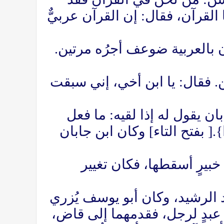
القرآن، فقال: إن القرآن عربيٌّ
ن بالعربية ضوعف أجرُه مرتين.
. فقال: يا ابن أخي، إني سبقت
 جابان يقول له إذا لقيه: ما فعل
ُوا}.[ بفتح التاء] وكان ابن جابان
ها لام خبيرٍ أسقطها، فكان تغيير
 الرشيد، وكان أبو يوسف يُزري
ل عبدٍ لرجل، فقدمهما إلى قاض،