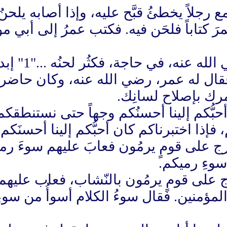
رجلاً يخطئُ قبَّح عليه، وإذا أصابه يلحنُ 
 كتاباً فلحَن فيه. فكتب عمرُ إلى أبي 
 فقال له عمر، رضي الله عنه، وكان حاضراً
مرك بإصلاح لسانِك.
حبُّكم إلينا أحسنُكم وجهاً حتى نستنطقكم
 فإذا اختبرناكم كان أحبُّكم إلينا أحسنَكم مَخ
على قومٍ يرمُون فعابَ عليهم سوءَ رميِه
 سوءِ رميكم.
ج على قومٍ يرمُون بالنّشاب، فعاب عليهم 
المؤمنين. فقال سوءُ الكلام أسوأُ من سوءِ ا