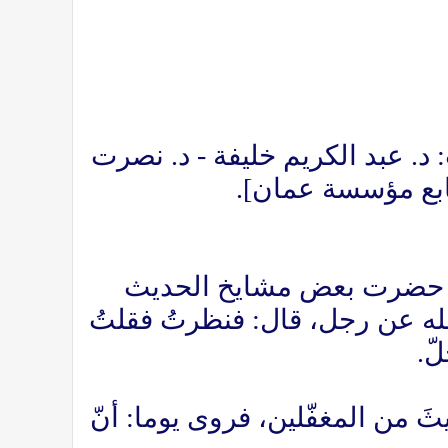
ي اللغة العربية سَلَمة بن مُسْلِم العَوْتبي الصُحاري (ص14, 20) ت: د. عبد الكريم خليفة - د. نصرت
ابع مؤسسة عمان].
: حضرت بعض مشايخ الحديث
لله عن رجل، قال: فنظرتُ فقلتُ
ّ.
َ من المغفّلين، فروى يوما: أنّ