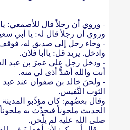
- وروي أن رجلاً قال للأصمعي: يا 
وروي أن رجلاً قال له: يا أبي سعيد
- وجاء رجل إلى صديق له، فوقف بباب
وادخل. يريد قل: ياأبا فلان.
- ودخل رجل على عمرَ بن عبد الع
أنت والله أشدُّ أذى لي منه.
- ولحنَ خالد بن صفوان عند عبد ال
الثوب النَّفيس.
وقال بعضُهم: كان مؤدِّبو المدينة
الحديث ملحوناً فيحدِّث به ملحوناً
صلى الله عليه لم يلْحن.
- وقال أبو بكر: لأن أخطئَ في الق