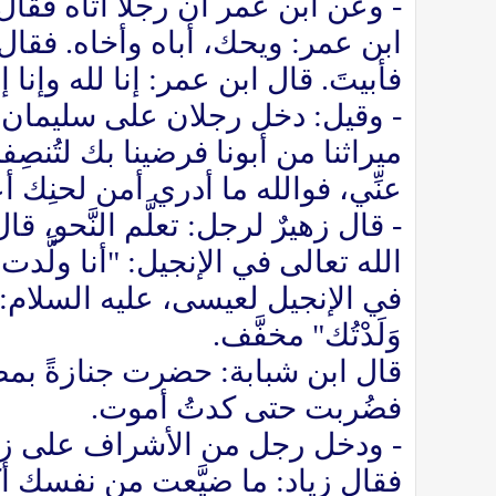
- وعن ابن عمر أن رجلاً أتاه فقا
ابن عمر: ويحك، أباه وأخاه. فقال 
فأبيتَ. قال ابن عمر: إنا لله وإنا
- وقيل: دخل رجلان على سليمان بن
ميراثنا من أبونا فرضينا بك لتُنصِفن
عنِّي، فوالله ما أدري أمن لحنِك أعجبُ
- قال زهيرٌ لرجل: تعلَّم النَّحو،
الله تعالى في الإنجيل: "أنا ولّ
في الإنجيل لعيسى، عليه السلام: "أنت ن
وَلَدْتُك" مخفَّف.
قال ابن شبابة: حضرت جنازةً بمصر
فضُربت حتى كدتُ أموت.
- ودخل رجل من الأشراف على زياد بن
فقال زياد: ما ضيَّعت من نفسك أك