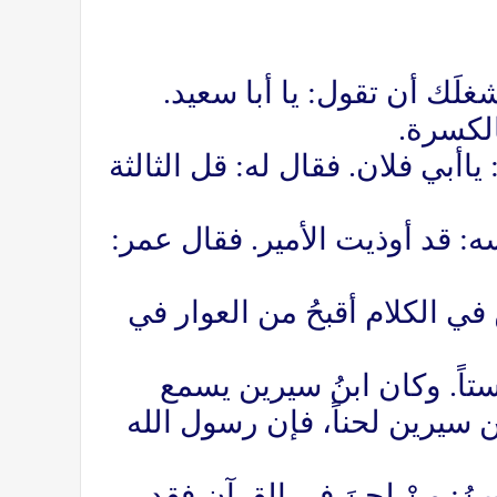
غلَك أن تقول: يا أبا سعيد.
الكسرة.
ياأبي فلان. فقال له: قل الثالثة
: قد أوذيت الأمير. فقال عمر:
في الكلام أقبحُ من العوار في
ستاً. وكان ابنُ سيرين يسمع
بن سيرين لحناً، فإن رسول الله
سنُ: منْ لحنَ في القرآن فقد