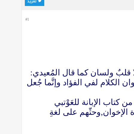
تغريد
#1
ا قلبٌ ولسان كما قال المُعيدي:
ان الكلام لفي الفؤاد وإنَّما جُعل
ن كتاب الإبانة للعَوْتبي
ة الإخوان,وحثّهم على لغةِ