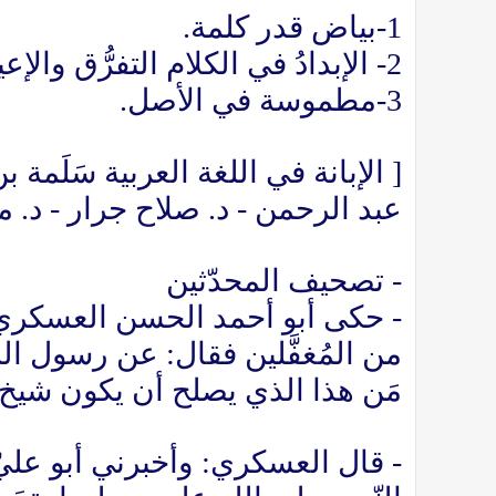
1-بياض قدر كلمة.
2- الإبدادُ في الكلام التفرُّق والإعياء(اللسان :بدد)
3-مطموسة في الأصل.
عبد الرحمن - د. صلاح جرار - د.
- تصحيف المحدّثين
- حكى أبو أحمد الحسن العسكر
من المُغفَّلين فقال: عن رسول ا
مَن هذا الذي يصلح أن يكون شيخ ال
- قال العسكري: وأخبرني أبو عليّ 