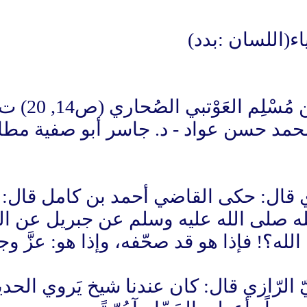
[ الإبانة ف
 محمد حسن عواد - د. جاسر أبو صفية مط
ي قال: حكى القاضي أحمد بن كامل قال
لله صلى الله عليه وسلم عن جبريل عن ا
له؟! فإذا هو قد صحّفه، وإذا هو: عزَّ وجل
الرّازي قال: كان عندنا شيخ يَروي الحديث