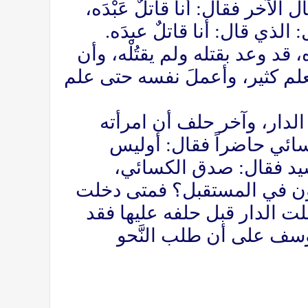
الآخر فقال: أنا قاتلٌ عَبْدَه،
الذي قال: أنا قاتلٌ عبدَه.
 قد وعد بقتله ولم يقتُلْه، وأن
العلم كثير، وأعملَ نفسه حتى علم
لدار، وآخر حلف أن امرأته
سائي حاضراً فقال: أوليس
يد فقال: صدق الكسائي،
ون في المستقبل؟ فمتى دخلت
لت الدار قبل حلفه عليها فقد
وسف على أن طلب النَّحو