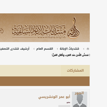
مُنتدياتُ الإبانة
القسم العام
أرشيف مُنتدى التصفية 
[ فحشُ اللَّحن عند العرب وأهل الفنِّ]
المشاركات
آخر نشاط
الصور
أبو عمر الونشريسي
عضو