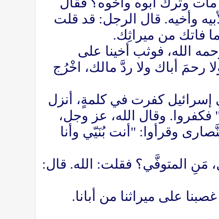
ل مات وترك أبوه وأخوه؟ فقال
أبيه وأخيه. قال الرجل: قد قلت
ما فاتك من ميراثِك.
مه الله، فوثب أخينا على
رحمَ أباك ولا ردَّ مالك، اخْرُج
بني إسرائيل كفرت في كلمةٍ، أنزل
 فكفروا. وقال الله، عز وجل،
َّصارى وقرأوا: "أنت بُنَيّي وأنا
نِ المتوفَّي؟ فقلت: الله. قال:
غصبنا على ميراثنا من أبانا.