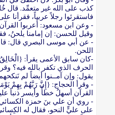
كذب على الله غير متعمِّد. قال خُ
فاستقرئوا رجلاً عربياً، فقرأنا ع
- وعن ابن مسعود: أَعربوا القرآن
وقيل للحسن: إن إمامنا يلحنُ، فقال
- عن أبي موسى البصري قال: قال 
اللحن.
-كان سابق الأعمى يقرأ: {الْخَالِقُ ا
الحرف الذي تكفر بالله فيه؟ وقرأ أيضاً:
يقول: وإن آمــنوا أيضاً لم نَنكحهم
- وقرأ الحجاج: {إِنَّ رَبَّهُمْ بِهِمْ ي
القرآن أسهلُ خطأً وأيسر ذنباً عل
- روي أن علي بنَ حمزة الكسائي 
على عليٍّ النحو، فقال له الكِسائ