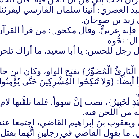
ليد العصري: أتينا سلمان الفارسي ليقرئنا 
لى زيد بن صوحان.
 فإنه عربيٌّ. وقال مكحول: من قرأ القرآ
: نحُّوه.
رجل للحسن: يا أبا سعيد، ما أراك تلحن
لْبَارِئُ الْمُصَوِّرُ} بفتح الواو، وكان ابن
 {وَلا تُنكِحُوا الْمُشْرِكِينَ حَتَّى يُؤْمِن
.
َوْمَئِذٍ لَخَبِيرٌ}، نصب إنَّ سهواً، فلما تلقَّت
يه من اللحن فيه.
ويعقوب بنَ إبراهيم القاضي، اجتمعا عند
ي: ما يقول القاضي في رجلين اتُّهما بقت