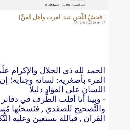
تاريخ التسجيل:
Jul 2018
المشاركات:
49
[ فحشُ اللَّحن عند العرب وأهل الفنِّ]
2019-04-07, 11:14 AM
الحمد لله ذي الجلال والإكرام علّ
المرء بأصغريه: لسانه وجنانِه؛ إن ن
اللسان على الفؤاد دليلاً
- وبينا أنا أقلب الطَّرف في دفاتر 
والتَّصحيح للصفَدي , فنَسختُها مُ
القرآن , فبالله نستعين وعليه التُّك