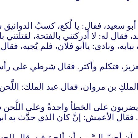
أبو سعيد، فقال: يا لُكع، كسبُ الدوانيق ش
، فقال له: لا أدركتني بالفتحة، لقتلتني ب
ه، ونادى: ياأبو فلان، فلم يُجبه، فقال: 
زيز، فتكلم وأكثر. فقال شرطي على رأسه
ملكِ بن مروان، فقال عبد الملك: اللَّحن 
 يضربون على الخطأ واحدةً وعلى اللَّحن 
. فقال الأعمش: إنَّ كان الذي حدَّث به ا
رآن أحبّ إليَّ من أن ألحنَ فيه. قال الح