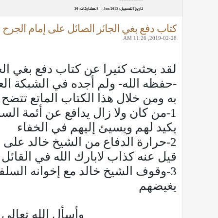
تاريخ التسجيل:
Jun 2012
المشاركات:
30
كتاب دفع بغي الجائر الصائل على إمام الجرح 
2019-02-28, 11:26 AM
لقد بحثت كثيرا عن كتاب دفع بغي الج
-حفظه الله- ولم أجده في الشبكة الع
به ومن خلال هذا الكتاب الماتع تتضح 
1-من كان ولا زال يدافع عن أئمة ا
يكيد لهم ويسيئ إليهم في الخفاء
2-حرارة الدفاع من الشيخ خالد على 
قيل عنه كذاب لابارك الله في القائل
3-وقوف الشيخ خالد مع إخوانه السلف
يغيضهم
وأسأل الله تعالى 