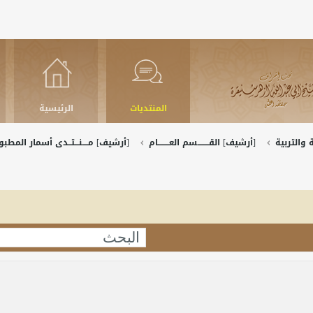
المنتديات
الرئيسية
والتربية
[أرشيف] القــــــــسم العــــــــام
[أرشيف] مــــنـــتــدى أسمار المط