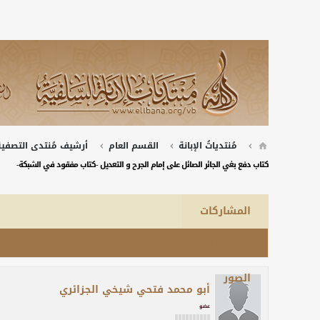
مُنتدياتُ الإبانة
القسم العام
أرشيف مُنتدى التصفية 
كتاب دفع بغي الجائر الصائل على إمام الجرح و التعديل -كتاب مفقود في الشبكة-
المشاركات
آخر نشاط
الصور
أبو محمد فتحي شيخي الجزائري
عضو