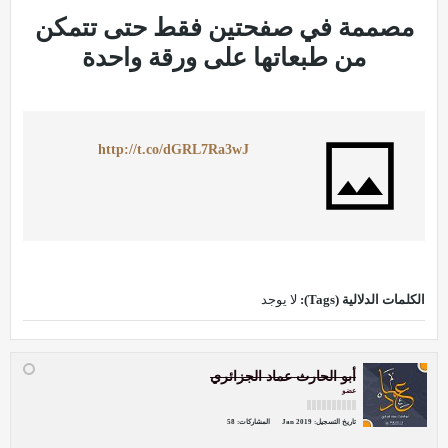
مصممة في صفحتين فقط حتى تتمكن
من طبعاتها على ورقة واحدة
http://t.co/dGRL7Ra3wJ
الكلمات الدلالية (Tags):
لا يوجد
أبو الحارث عماد الجزائري
عضو
تاريخ التسجيل:
Jan 2019
المشاركات:
58