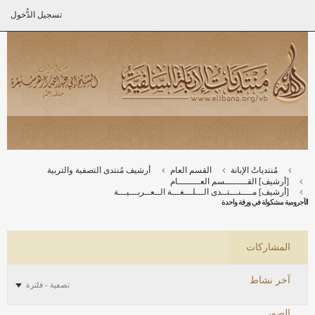
تسجيل الدُّخول
مُنتدياتُ الإبانة
القسم العام
أرشيف مُنتدى التصفية والتربية
[أرشيف] القــــــــسم العــــــــام
[أرشيف] مــــنـــتــدى الـــلـــغـــة الــعــربـــيـــة
الآجرومية مشكولة في ورقة واحدة
المشاركات
آخر نشاط
تصفية - فلترة
الصور