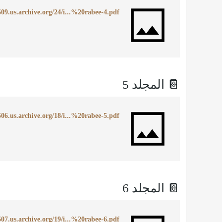
509.us.archive.org/24/i...%20rabee-4.pdf
📔 المجلد 5
506.us.archive.org/18/i...%20rabee-5.pdf
📔 المجلد 6
507.us.archive.org/19/i...%20rabee-6.pdf