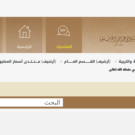
المنتديات
الرئيسية
والتربية
[أرشيف] القــــــــسم العــــــــام
[أرشيف] مــــنـــتــدى أسمار المط
ي حفظه الله تعالى