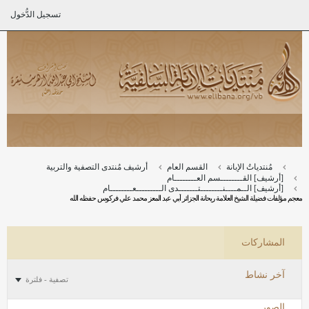
تسجيل الدُّخول
مُنتدياتُ الإبانة
القسم العام
أرشيف مُنتدى التصفية والتربية
[أرشيف] القــــــــسم العــــــــام
[أرشيف] الــمــــنــــــــتـــــــدى الـــــــــعــــــــام
معجم مؤلفات فضيلة الشيخ العلامة ريحانة الجزائر أبي عبد المعز محمد علي فركوس حفظه الله
المشاركات
آخر نشاط
تصفية - فلترة
الصور