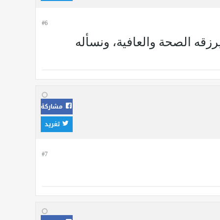
#6
رزقه الصحة والعافية، ونسأله
مشاركة
تغريد
#7