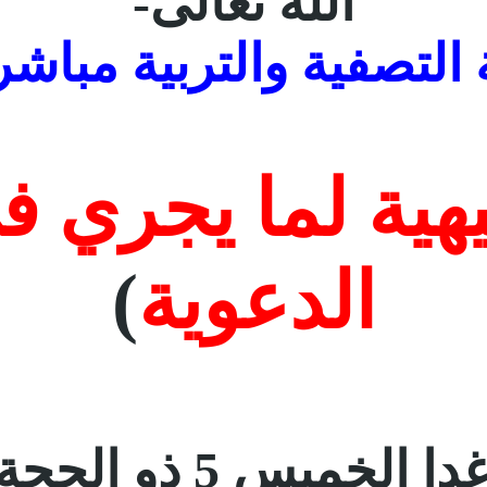
الله تعالى-
 التصفية والتربية مباشر
هية لما يجري ف
الدعوية
)
لخميس 5 ذو الحجة 1439