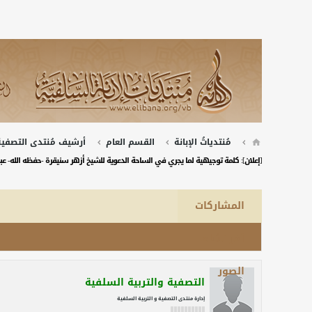
مُنتدياتُ الإبانة
القسم العام
أرشيف مُنتدى التصفية 
[إعلان]: كلمة توجيهية لما يجري في الساحة الدعوية للشيخ أزهر سنيقرة -حفظه الله- عبر
المشاركات
آخر نشاط
الصور
التصفية والتربية السلفية
إدارة منتدى التصفية و التربية السلفية