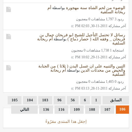
الوضوء من لحم الشاة سنة مهجورة
بواسطة
أم
ريحانة السلفية
ردود 3
1,797 مشاهدات
0 معجبون
آخر مشاركة
2011-11-30, 02:03 PM
رسائل لا تحتمل التأجيل للشيخ ابو فريحان جمال بن
فريحان _ وفقه الله ( حصار دماج )
بواسطة
أم ريحانة
السلفية
استجابة 1
1,738 مشاهدات
0 معجبون
آخر مشاركة
2011-11-29, 10:02 PM
التبين والتنبيه على ان عسل البدن ( ثلاثا ) من الجنابة
والحيض من محدثات الدين
بواسطة
أم ريحانة
السلفية
ردود 0
1,405 مشاهدات
0 معجبون
آخر مشاركة
2011-11-28, 03:13 PM
السابق
1
6
56
96
103
104
105
106
107
108
109
116
136
التالي
اِجعَل هذا المنتدى مقرُوءً