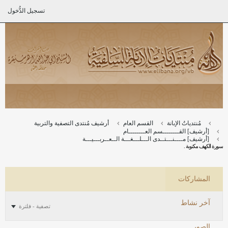
تسجيل الدُّخول
مُنتدياتُ الإبانة
القسم العام
أرشيف مُنتدى التصفية والتربية
[أرشيف] القــــــــسم العــــــــام
[أرشيف] مــــنـــتــدى الـــلـــغـــة الــعــربـــيـــة
سورة الكهف مكتوبة .
المشاركات
آخر نشاط
تصفية - فلترة
الصور