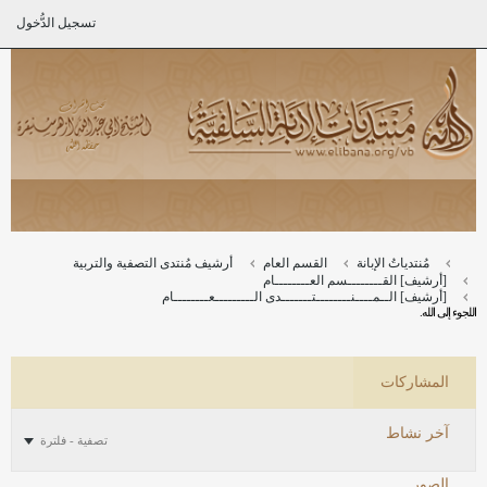
تسجيل الدُّخول
مُنتدياتُ الإبانة
القسم العام
أرشيف مُنتدى التصفية والتربية
[أرشيف] القــــــــسم العــــــــام
[أرشيف] الــمــــنــــــــتـــــــدى الـــــــــعــــــــام
اللجوء إلى الله.
المشاركات
آخر نشاط
تصفية - فلترة
الصور