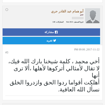
أبو همام عبد القادر حري
عضو
تاريخ التسجيل:
Feb 2013
المشاركات:
148
مشاركة
تغريد
2017-11-22, 09:00 PM
#3
أخي محمد ، كلمة شيخنا بارك الله فيك،
لا تقال لأمثالي أتركوها لأهلها ،ألا ترى
أنها
أهلكت أقواما ردوا الحق وازدروا الخلق
نسأل الله العافية.