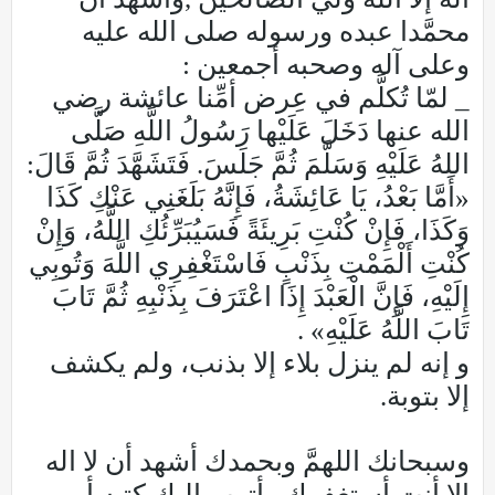
محمَّدا عبده ورسوله صلى الله عليه
وعلى آله وصحبه أجمعين :
_ لمّا تُكلَّم في عِرض أمِّنا عائشة رضي
الله عنها دَخَلَ عَلَيْها رَسُولُ اللَّهِ صَلَّى
اللهُ عَلَيْهِ وَسَلَّمَ ثُمَّ جَلَسَ. فَتَشَهَّدَ ثُمَّ قَالَ:
«أَمَّا بَعْدُ، يَا عَائِشَةُ، فَإِنَّهُ بَلَغَنِي عَنْكِ كَذَا
وَكَذَا، فَإِنْ كُنْتِ بَرِيئَةً فَسَيُبَرِّئُكِ اللَّهُ، وَإِنْ
كُنْتِ أَلْمَمْتِ بِذَنْبٍ فَاسْتَغْفِرِي اللَّهَ وَتُوبِي
إِلَيْهِ، فَإِنَّ الْعَبْدَ إِذَا اعْتَرَفَ بِذَنْبِهِ ثُمَّ تَابَ
تَابَ اللَّهُ عَلَيْهِ» .
و إنه لم ينزل بلاء إلا بذنب، ولم يكشف
إلا بتوبة.
وسبحانك اللهمَّ وبحمدك أشهد أن لا اله
إلا أنت أستغفرك وأتوب إليك كتبه أبو