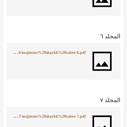
المجلد ٦
h
ttps://ia902507.us.archive.org/19/items/MajmoueShaykhRabee6/majmoue%20shaykh%20rabee-6.pdf
المجلد ٧
h
ttps://ia902504.us.archive.org/24/items/MajmoueShaykhRabee7/majmoue%20shaykh%20rabee-7.pdf