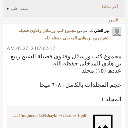
آخر نشاط
تصفية - فلترة
الصور
نهر العلي
مجموع كتب ورسائل وفتاوى فضيلة
كتب موضوع
الشيخ ربيع بن هادي المدخلي حفظه الله
2017-02-12, 05:27 AM
مجموع كتب ورسائل وفتاوى فضيلة الشيخ ربيع
بن هادي المدخلي حفظه الله
عددها (١٥) مجلد
حجم المجلدات بالكامل : ٦٠٨ ميجا
المجلد ١
h
ttps://ia801401.us.archive.org/7/items/MajmoueShaykhRabee1/majmoue%20shaykh%20rabee-1.pdf