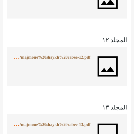
المجلد ١٢
h
ttps://ia902506.us.archive.org/12/items/MajmoueShaykhRabee12/majmoue%20shaykh%20rabee-12.pdf
المجلد ١٣
h
ttps://ia902502.us.archive.org/19/items/MajmoueShaykhRabee13/majmoue%20shaykh%20rabee-13.pdf