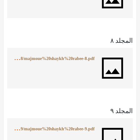
المجلد ٨
h
ttps://ia902505.us.archive.org/4/items/MajmoueShaykhRabee8/majmoue%20shaykh%20rabee-8.pdf
المجلد ٩
h
ttps://ia902500.us.archive.org/15/items/MajmoueShaykhRabee9/majmoue%20shaykh%20rabee-9.pdf