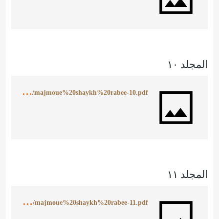
المجلد ١٠
h
ttps://ia902501.us.archive.org/22/items/MajmoueShaykhRabee10/majmoue%20shaykh%20rabee-10.pdf
المجلد ١١
h
ttps://ia902503.us.archive.org/13/items/MajmoueShaykhRabee11/majmoue%20shaykh%20rabee-11.pdf