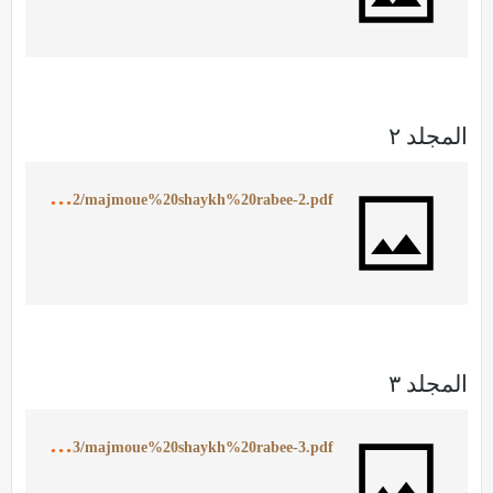
المجلد ٢
h
ttps://ia902508.us.archive.org/0/items/MajmoueShaykhRabee2/majmoue%20shaykh%20rabee-2.pdf
المجلد ٣
h
ttps://ia902504.us.archive.org/1/items/MajmoueShaykhRabee3/majmoue%20shaykh%20rabee-3.pdf