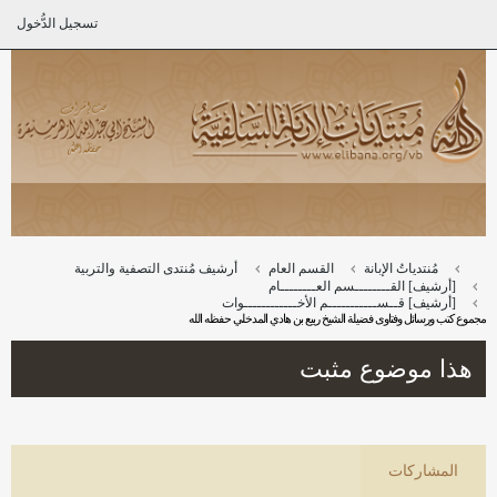
تسجيل الدُّخول
مُنتدياتُ الإبانة
القسم العام
أرشيف مُنتدى التصفية والتربية
[أرشيف] القــــــــسم العــــــــام
[أرشيف] قــســـــــــــم الأخــــــــــــوات
مجموع كتب ورسائل وفتاوى فضيلة الشيخ ربيع بن هادي المدخلي حفظه الله
هذا موضوع مثبت
المشاركات