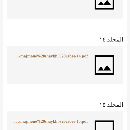
المجلد ١٤
h
ttps://ia601407.us.archive.org/24/items/MajmoueShaykhRabee14/majmoue%20shaykh%20rabee-14.pdf
المجلد ١٥
h
ttps://ia902507.us.archive.org/8/items/MajmoueShaykhRabee15/majmoue%20shaykh%20rabee-15.pdf