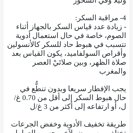
وليلًا وفي السحور
4- مراقبة السكر:
- زيادة عدد قياس السكر بالجهاز أثناء
الصوم، خاصة في حال استعمال أدوية
تتسبب في هبوط حاد للسكر كالأنسولين
وأقراص السولفاميد، يكون القياس بعد
صلاة الظهر، وبين صلاتَيْ العصر
والمغرب
يجب الإفطار سريعا وبدون تنطُّع في
حال هبوط السكر إلى أقل من 0.70 غ/
ل، أو ارتفاعه إلى أكثر من 3 غ/ل
طريقة تخفيف الأدوية وخفض الجرعات
تختلف من مريض لآخر، حسب العوامل