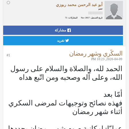
أبو عبد الرحمن محمد ربوزي
عضو
تاريخ التسجيل:
Nov 2017
المشاركات:
71
مشاركة
تغريد
السكّري وشهر رمضان
#1
2020-04-09, 10:23 PM
الحمد لله، والصلاة والسلام على رسول
الله، وعلى آله وصحبه ومن اتّبع هداه
أمّا بعد
فهذه نصائح وتوجيهات لمرضى السكري
أثناء شهر رمضان
عمليّا: إمكانية صوم شهر رمضان يحددها