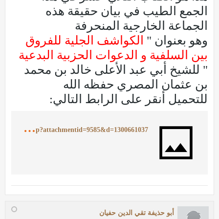
الجمع الطيب في بيان حقيقة هذه
الجماعة الخارجية المنحرفة
وهو بعنوان "
الكواشف الجلية للفروق
بين السلفية و الدعوات الحزبية البدعية
" للشيخ أبي عبد الأعلى خالد بن محمد
بن عثمان المصري حفظه الله
للتحميل أنقر على الرابط التالي:
h
ttp://www.ajurry.com/vb/attachment.php?attachmentid=9585&d=1300661037
أبو حذيفة تقي الدين حفيان