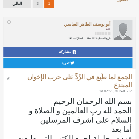
1
2
التالي
أبو يوسف الطاهر العباسي
عضو
تاريخ التسجيل:
Mar 2013
المشاركات:
143
مشاركة
تغريد
الجمع لما طُبِع في الرَّدِّ على حزب الإخوان
#1
المبتدع
2015-01-12, 02:53 PM
بسم الله الرحمان الرحيم
الحمد لله رب العالمين و الصلاة و
السلام على أشرف المرسلين
أما بعد
فهذه محاولة لجمع الكتب التي طبعت و