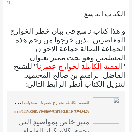
#11
الكتاب التاسع
و هذا كتاب تاسع في بيان خطر الخوارج
المعاصرين الذين خرجوا من رحم هذه
الجماعة الضالة جماعة الاخوان
المسلمين وهو بحث مميز بعنوان
"
القصة الكاملة لخوارج عصرنا
" للشيخ
الفاضل ابراهيم بن صالح المحيميد.
لتنزيل الكتاب أنظر الرابط التالي:
ا
لقصة الكاملة لخوارج عصرنا - منتديات الإمام الآجري
h
ttp://www.ajurry.com/vb/showthread.php?t=43426
منبر خاص بمواضيع التي
تحوي كلام كبار العلماء