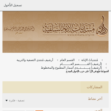
تسجيل الدُّخول
مُنتدياتُ الإبانة
القسم العام
أرشيف مُنتدى التصفية والتربية
[أرشيف] القــــــــسم العــــــــام
[أرشيف] مــــنـــتــدى أسمار المطبوع والمخطوط
الجمع لما طُبِع في الرَّدِّ على حزب الإخوان المبتدع
المشاركات
آخر نشاط
تصفية - فلترة
الصور