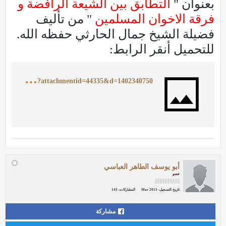
بعنوان "
التطابق بين الشيعة الرافضة و
فرقة الاخوان المسلمين
" من تأليف
فضيلة الشيخ جمال الحارثي حفظه الله.
للتحميل أنقر الرابط:
h
ttp://www.ajurry.com/vb/attachment.php?attachmentid=44335&d=1402340750
أبو يوسف الطاهر العباسي
عضو
تاريخ التسجيل:
Mar 2013
المشاركات:
143
مشاركة