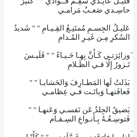
قَليـلٌ عائِـدي سَقِـمٌ فُــؤادي " " كَثيرٌ
حاسِـدي صَعـبٌ مَرامـي
عَليـلُ الجِسـمِ مُمتَنِـعُ القِـيـامِ " " شَديدُ
السُكرِ مِـن غَيـرِ المُـدامِ
َوزائِرَتـي كَـأَنَّ بِهـا حَـيـاءً " " فَلَيـسَ
تَـزورُ إِلّا فـي الظَـلامِ
بَذَلتُ لَها المَطـارِفَ وَالحَشايـا " "
فَعافَتهـا وَباتَـت فـي عِظامـي
يَضيقُ الجِلدُ عَن نَفسـي وَعَنهـا " "
فَتوسِـعُـهُ بِـأَنـواعِ السِـقـام