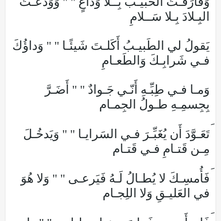
وَفارَقـتُ الحَبيـبَ بِــلا وَداعٍ " " وَوَدَّعـتُ
البِـلادَ بِـلا سَــلامِ
يَقولُ لي الطَبيـبُ أَكَلـتَ شَيئًـا " " وَداؤُكَ
فـي شَرابِـكَ وَالطَعـامِ
وَمـا فـي طِبِّـهِ أَنّـي جَـوادٌ " " أَضَـرَّ
بِجِسمِـهِ طـولُ الجِمـام
تَعَـوَّدَ أَن يُغَبِّـرَ فـي السَرايـا " " وَيَدخُـلَ
مِـن قَتـامِ فـي قَتـام
فَأُمسِـكَ لا يُطـالُ لَـهُ فَيَرعـى " " وَلا هُوَ
في العَليـقِ وَلا اللِجـام