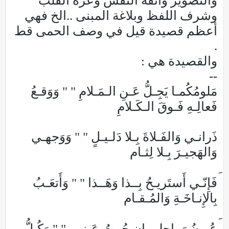
والتصوير وأنفة النفس وعزة القلب
وشرف اللفظ وبلاغة المبنى ..الخ فهي
أعظم قصيدة قيل في وصف الحمى قط
.
والقصيدة هي :
--
مَلومُكُمـا يَجِـلُّ عَـنِ الـمَـلامِ " " وَوَقـعُ
فَعالِـهِ فَـوقَ الـكَـلامِ
ذَرانـي وَالفَـلاةَ بِـلا دَلـيـلٍ " " وَوَجهـي
وَالهَجيـرَ بِـلا لِثـام
فَإِنّـي أَستَريـحُ بِــذا وَهَــذا " " وَأَتعَـبُ
بِالإِنـاخَـةِ وَالمُـقـام
عُيونُ رَواحِلي إِن حُرتُ عَينـي " " وَكُـلُّ