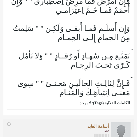
فَإِن أَمرَض فَما مَرِضَ اِصطِباري " " وَإِن
أُحمَمْ فَمـا حُـمَّ اِعتِزامـي
وَإِن أَسلَـم فَمـا أَبقـى وَلَكِـن " " سَلِمتُ
مِنَ الحِمامِ إِلـى الحِمـام
تَمَتَّـع مِـن سُهـادِ أَو رُقــادٍ " " وَلا تَأمُل
كَـرًى تَحـتَ الرِجـام
فَـإِنَّ لِثالِـثِ الحالَيـنِ مَعـنـىً " " سِوى
مَعنـى اِنتِباهِـكَ وَالمَنـام
الكلمات الدلالية (Tags):
لا يوجد
أسامة العابد
عضو