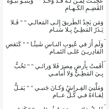
عَجِبـتُ لِمَـن لَـهُ قَـدٌّ وَحَـدٌّ " " وَيَنبـو نَبـوَةَ
القَضِـمِ الكَـهـامِ
وَمَن يَجِدُ الطَريقَ إِلـى المَعالـي " " فَـلا
يَـذَرُ المَطِـيَّ بِـلا سَنـام
وَلَم أَرَ في عُيوبِ النـاسِ شَيئًـا " " كَنَقصِ
القادِريـنَ عَلـى التَمـام
أَقَمتُ بِأَرضِ مِصرَ فَلا وَرائـي " " تَخُبُّ
بِـيَ المَطِـيُّ وَلا أَمامـي
وَمَلَّنِيَ الفِـراشُ وَكـانَ جَنبـي " " يَمَـلُّ
لِقـاءَهُ فـي كُـلِّ عــام