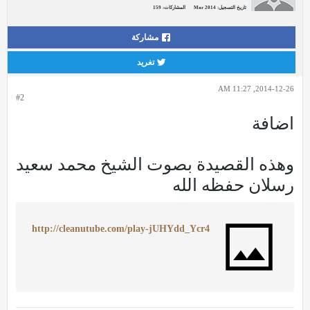
تاريخ التسجيل:
Mar 2014
المشاركات:
159
مشاركة
تغريد
2014-12-26, 11:27 AM
#2
اضافة
وهذه القصيدة بصوت الشيخ محمد سعيد
رسلان حفظه الله
http://cleanutube.com/play-jUHYdd_Ycr4