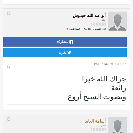
أبو عبد الله حيدوش
عضو
تاريخ التسجيل:
Apr 2014
المشاركات:
491
مشاركة
تغريد
2014-12-27, 02:56 PM
#3
جزاك الله خيرا
رائعة
وبصوت الشيخ أروع
أسامة العابد
عضو