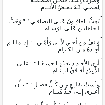
وَصِرتُ أَشُـكُّ فيمَـن أَصطَفيـهِ " "
لِعِلمـي أَنَّـهُ بَـعـضُ الأَنــام
يُحِبُّ العاقِلونَ عَلـى التَصافـي " " وَحُبُّ
الجاهِليـنَ عَلـى الوَسـام
وَآنَفُ مِن أَخـي لِأَبـي وَأُمّـي " " إِذا ما لَـم
أَجِـدهُ مِـنَ الكِـرام
أَرى الأَجـدادَ تَغلِبُهـا جميـعًـا " " عَلـى
الأَولادِ أَخـلاقُ اللِـئـام
وَلَستُ بِقانِـعٍ مِـن كُـلِّ فَضـلٍ " " بِـأَن
أُعـزى إِلـى جَـدٍّ هُمـام