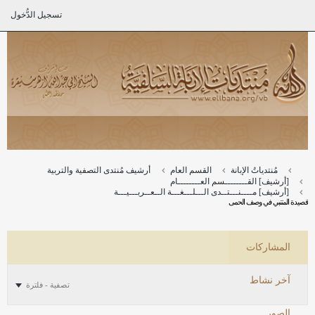
تسجيل الدُّخول
مُنتدياتُ الإبانة
القسم العام
أرشيف مُنتدى التصفية والتربية
[أرشيف] القــــــــسم العــــــــام
[أرشيف] مــــنـــتــدى الـــلـــغـــة الــعــربـــيـــة
قصيدة المتنبي في وصف الحمى
المشاركات
آخر نشاط
تصفية - فلترة
الصور