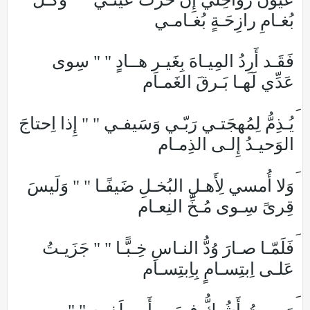
بُغـامِ رازِحَـةٍ بُغـامـي
فَقَـد أَرِدُ المِيـاهَ بِغَيـرِ هــادٍ " " سِوى
عَدِّي لَهـا بَـرقَ الغَمـام
يُـذِمُّ لِمُهجَتـي رَبّـي وَسَيفـي " " إِذا اِحتاجَ
الوَحيـدُ إِلـى الذِمـام
وَلا أُمسي لِأَهـلِ البُخـلِ ضَيفًـا " " وَلَيسَ
قِرىً سِـوى مُـخِّ النِعـام
فَلَمّـا صـارَ وُدُّ النـاسِ خِـبًّـا " " جَزَيـتُ
عَلـى اِبتِسـامٍ بِاِبتِسـام