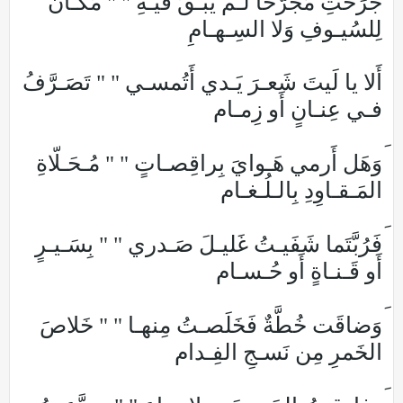
جَرَحتِ مُجَرَّحًا لَـم يَبـقَ فيـهِ " " مَكـانٌ
لِلسُيـوفِ وَلا السِـهـامِ
أَلا يا لَيتَ شَعـرَ يَـدي أَتُمسـي " " تَصَـرَّفُ
فـي عِنـانٍ أَو زِمـام
وَهَل أَرمي هَـوايَ بِراقِصـاتٍ " " مُـحَـلّاةِ
المَـقـاوِدِ بِالـلُـغـام
فَرُبَّتَما شَفَيـتُ غَليـلَ صَـدري " " بِسَـيـرٍ
أَو قَـنـاةٍ أَو حُـسـام
وَضاقَت خُطَّةٌ فَخَلَصـتُ مِنهـا " " خَلاصَ
الخَمرِ مِن نَسـجِ الفِـدام