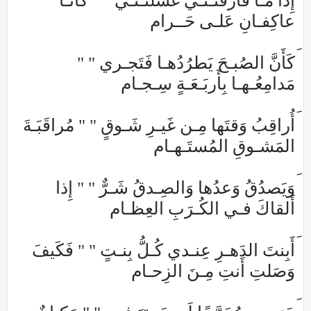
إِذا مـا فارَقَتـنـي غَسَّلَتـنـي " " كَأَنّـا
عاكِفـانِ عَلـى حَــرام
كَأَنَّ الصُبـحَ يَطرُدُهـا فَتَجـري " "
مَدامِعُـهـا بِأَربَـعَـةٍ سِـجـام
أُراقِبُ وَقتَها مِـن غَيـرِ شَـوقٍ " " مُراقَبَـةَ
المَشـوقِ المُستَـهـام
وَيَصدُقُ وَعدُها وَالصِـدقُ شَـرٌّ " " إِذا
أَلقاكَ فـي الكُـرَبِ العِظـام
أَبِنتَ الدَهـرِ عِنـدي كُـلُّ بِنـتٍ " " فَكَيفَ
وَصَلتِ أَنتِ مِـنَ الزِحـام