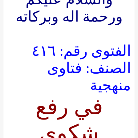
ورحمة اله وبركاته
الفتوى رقم: ٤١٦
الصنف: فتاوى
منهجية
في رفع
شكوى