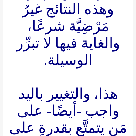
وهذه النتائج غيرُ
مَرْضِيَّة شرعًا،
والغاية فيها لا تبرِّر
الوسيلة.
هذا، والتغيير باليد
واجب -أيضًا- على
مَن يتمتَّع بقدرةٍ على