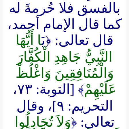
بالفسق فلا حُرمةَ له
كما قال الإمام أحمد،
قال تعالى: ﴿يَ
ا أَيُّهَا
النَّبِيُّ جَاهِدِ الْكُفَّارَ
وَالْمُنَافِقِينَ وَاغْلُظْ
عَلَيْهِمْ
﴾ [التوبة: ٧٣،
التحريم: ٩]، وقال
تعالى: ﴿
وَلاَ تُجَادِلُوا