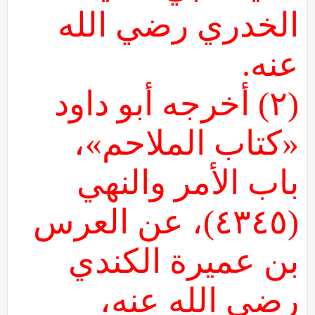
الخدري رضي الله
عنه.
(٢) أخرجه أبو داود
«كتاب الملاحم»،
باب الأمر والنهي
(٤٣٤٥)، عن العرس
بن عميرة الكندي
رضي الله عنه،