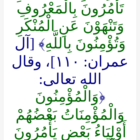
تَأْمُرُونَ بِالْمَعْرُوفِ
وَتَنْهَوْنَ عَنِ الْمُنْكَرِ
وَتُؤْمِنُونَ بِاللَّهِ
﴾ [آل
عمران: ١١٠]، وقال
الله تعالى:
﴿
وَالْمُؤْمِنُونَ
وَالْمُؤْمِنَاتُ بَعْضُهُمْ
أَوْلِيَاءُ بَعْضٍ يَأْمُرُونَ