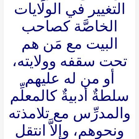
التغيير في الولايات
الخاصَّة كصاحب
البيت مع مَن هم
تحت سقفه وولايته،
أو من له عليهم
سلطةٌ أدبيةٌ كالمعلِّم
والمدرِّس مع تلامذته
ونحوهم، وإلاَّ انتقل