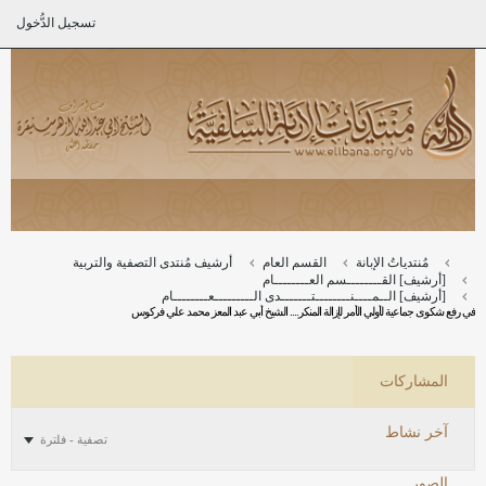
تسجيل الدُّخول
مُنتدياتُ الإبانة
القسم العام
أرشيف مُنتدى التصفية والتربية
[أرشيف] القــــــــسم العــــــــام
[أرشيف] الــمــــنــــــــتـــــــدى الـــــــــعــــــــام
في رفع شكوى جماعية لأولي الأمر لإزالة المنكر.... الشيخ أبي عبد المعز محمد علي فركوس
المشاركات
آخر نشاط
تصفية - فلترة
الصور