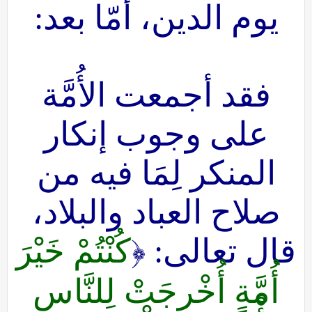
يوم الدين، أمّا بعد:
فقد أجمعت الأُمَّة
على وجوب إنكار
المنكر لِمَا فيه من
صلاح العباد والبلاد،
قال تعالى: ﴿
كُنْتُمْ خَيْرَ
أُمَّةٍ أُخْرِجَتْ لِلنَّاسِ