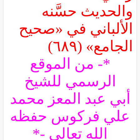
والحديث حسَّنه
الألباني في «صحيح
الجامع» (٦٨٩)
*- من الموقع
الرسمي للشيخ
أبي عبد المعز محمد
علي فركوس حفظه
الله تعالى -*