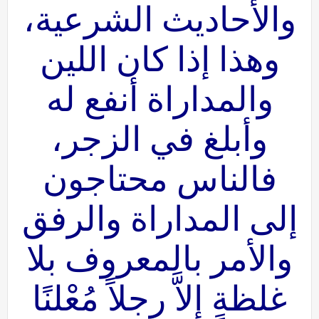
والأحاديث الشرعية،
وهذا إذا كان اللين
والمداراة أنفع له
وأبلغ في الزجر،
فالناس محتاجون
إلى المداراة والرفق
والأمر بالمعروف بلا
غلظةٍ إلاَّ رجلاً مُعْلنًا