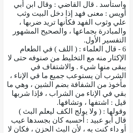
واستأسد . قال القاضي : وقال ابن أبي
أويس : معنى فهد إذا دخل البيت وثب
علي وثوب الفهد فكأنها تريد ضربها ،
والمبادرة بجماعها ، والصحيح المشهور
التفسير الأول.
6 - قال العلماء : ( اللف ) في الطعام
الإكثار منه مع التخليط من صنوفه حتى لا
يبقى منها شيء . والاشتفاف في
الشرب أن يستوعب جميع ما في الإناء ،
مأخوذ من الشفافة بضم الشين ، وهي ما
بقي في الإناء من الشراب ، فإذا شربها
قيل : اشتفها ، وتشافها.
وقولها : ( ولا يولج الكف ليعلم البث )
قال أبو عبيد : أحسبه كان بجسدها عيب
أو داء كنت به ، لأن البث الحزن ، فكان لا