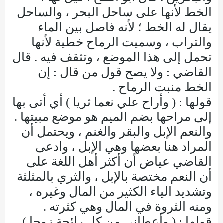
الخط لأنها على ساحل البحر ، والساحل
يقال له الخط ؛ لأنه فاصل بين الماء
والتراب ، وسميت الرماح خطية لأنها
تحمل إلى هذا الموضع ، وتثقف فيه . قال
القاضي : ولا يصح قول من قال : إن
الخط منبت الرماح .
قولها : ( وأراح علي نعما ثريا ) أي أتى بها
إلى مراحها بضم الميم هو موضع مبيتها .
والنعم الإبل والبقر والغنم ، ويحتمل أن
المراد هنا بعضها وهي الإبل ، وادعى
القاضي عياض أن أكثر أهل اللغة على
أن النعم مختصة بالإبل ، والثري بالمثلثة
وتشديد الياء الكثير من المال وغيره ،
ومنه الثروة في المال وهي كثرته .
قولها : ( وأعطاني من كل رائحة زوجا )