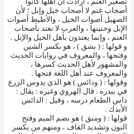
تصغير الغنم ، أرادت أن أهلها كانوا
أصحاب غنم لا أصحاب خيل وإبل ؛ لأن
الصهيل أصوات الخيل ، والأطيط أصوات
الإبل وحنينها ، والعرب لا تعتد بأصحاب
الغنم ، وإنما يعتدون بأهل الخيل والإبل .
و قولها : ( بشق ) ، هو بكسر الشين
وفتحها ، والمعروف في روايات الحديث
والمشهور لأهل الحديث كسرها ،
والمعروف عند أهل اللغة فتحها .
وقولها : ( ودائس ) هو الذي يدوس الزرع
في بيدره . قال الهروي وغيره : يقال :
داس الطعام درسه ، وقيل : الدائس
الأبدك .
قولها : ( ومنق ) هو بضم الميم وفتح
النون وتشديد القاف ، ومنهم من يكسر