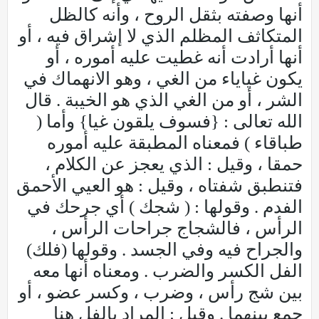
أنها وصفته بثقل الروح ، وأنه كالظل
المتكاثف المظلم الذي لا إشراق فيه ، أو
أنها أرادت أنه غطيت عليه أموره ، أو
يكون غياياء من الغي ، وهو الانهماك في
الشر ، أو من الغي الذي هو الخيبة . قال
الله تعالى : {فسوف يلقون غيا} وأما (
طباقاء ) فمعناه المطبقة عليه أموره
حمقا ، وقيل : الذي يعجز عن الكلام ،
فتنطبق شفتاه ، وقيل : هو العيي الأحمق
الفدم . وقولها : ( شجك ) أي جرحك في
الرأس ، فالشجاج جراحات الرأس ،
والجراح فيه وفي الجسد . وقولها (فلك)
الفل الكسر والضرب . ومعناه أنها معه
بين شج رأس ، وضرب ، وكسر عضو ، أو
جمع بينهما . وقيل : المراد بالفل هنا