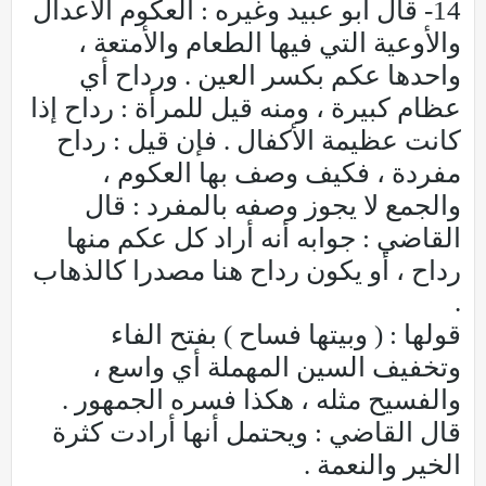
14- قال أبو عبيد وغيره : العكوم الأعدال
والأوعية التي فيها الطعام والأمتعة ،
واحدها عكم بكسر العين . ورداح أي
عظام كبيرة ، ومنه قيل للمرأة : رداح إذا
كانت عظيمة الأكفال . فإن قيل : رداح
مفردة ، فكيف وصف بها العكوم ،
والجمع لا يجوز وصفه بالمفرد : قال
القاضي : جوابه أنه أراد كل عكم منها
رداح ، أو يكون رداح هنا مصدرا كالذهاب
.
قولها : ( وبيتها فساح ) بفتح الفاء
وتخفيف السين المهملة أي واسع ،
والفسيح مثله ، هكذا فسره الجمهور .
قال القاضي : ويحتمل أنها أرادت كثرة
الخير والنعمة .