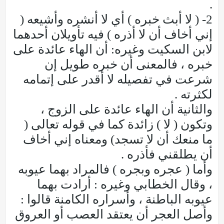
.
2- ( لا أبث خبره ) أي لا أنشره وأشيعه (
إني أخاف أن لا أذره ) فيه تأويلان أحدهما
لابن السكيت وغيره: أن الهاء عائدة على
خبره ، فالمعنى أن خبره طويل إن
شرعت في تفصيله لا أقدر على إتمامه
لكثرته .
والثانية أن الهاء عائدة على الزوج ،
وتكون ( لا ) زائدة كما في قوله تعالى (
ما منعك أن لا تسجد) ومعناه إني أخاف
أن يطلقني فأذره .
وأما ( عجره وبجره ) فالمراد بهما عيوبه
، وقال الخطابي وغيره : أرادت بهما
عيوبه الباطنة ، وأسراره الكامنة قالوا :
وأصل العجر أن يعتقد العصب أو العروق