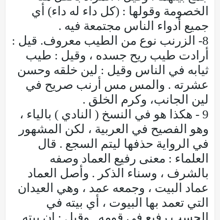
الخصومة وقولها : (كل داء له داء) أي
جميع أدواء الناس مجتمعة فيه .
8- الزرنب نوع من الطيب معروف. قيل :
أرادت طيب ريح جسده ، وقيل : طيب
ثيابه في الناس وقيل : لين خلقه وحسن
عشرته . والمس مس أرنب صريح في
لين الجانب، وكرم الخلق .
9 - هكذا هو في النسخ ( النادي ) بالياء ،
وهو الفصيح في العربية ، لكن المشهور
في الرواية حذفها ليتم السجع . قال
العلماء : معنى رفيع العماد وصفه
بالشرف ، وسناء الذكر . وأصل العماد
عماد البيت ، وجمعه عمد ، وهي العيدان
التي تعمد بها البيوت ، أي بيته في
الحسب رفيع في قومه . وقيل : إن بيته