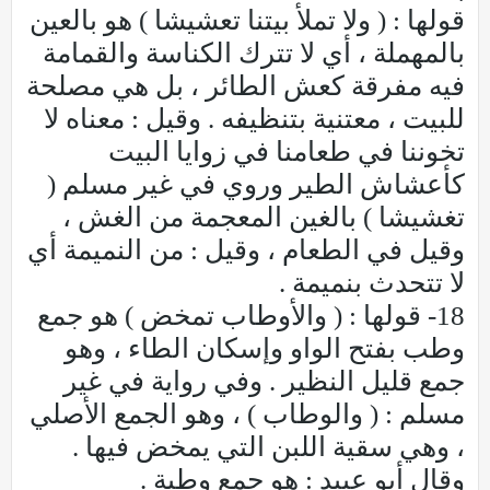
قولها : ( ولا تملأ بيتنا تعشيشا ) هو بالعين
بالمهملة ، أي لا تترك الكناسة والقمامة
فيه مفرقة كعش الطائر ، بل هي مصلحة
للبيت ، معتنية بتنظيفه . وقيل : معناه لا
تخوننا في طعامنا في زوايا البيت
كأعشاش الطير وروي في غير مسلم (
تغشيشا ) بالغين المعجمة من الغش ،
وقيل في الطعام ، وقيل : من النميمة أي
لا تتحدث بنميمة .
18- قولها : ( والأوطاب تمخض ) هو جمع
وطب بفتح الواو وإسكان الطاء ، وهو
جمع قليل النظير . وفي رواية في غير
مسلم : ( والوطاب ) ، وهو الجمع الأصلي
، وهي سقية اللبن التي يمخض فيها .
وقال أبو عبيد : هو جمع وطبة .