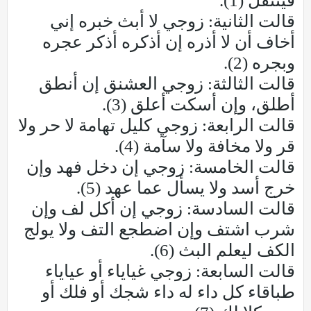
فينتقل (1).
قالت الثانية: زوجي لا أبث خبره إني
أخاف أن لا أذره إن أذكره أذكر عجره
وبجره (2).
قالت الثالثة: زوجي العشنق إن أنطق
أطلق، وإن أسكت أعلق (3).
قالت الرابعة: زوجي كليل تهامة لا حر ولا
قر ولا مخافة ولا سآمة (4).
قالت الخامسة: زوجي إن دخل فهد وإن
خرج أسد ولا يسأل عما عهد (5).
قالت السادسة: زوجي إن أكل لف وإن
شرب اشتف وإن اضطجع التف ولا يولج
الكف ليعلم البث (6).
قالت السابعة: زوجي غياياء أو عياياء
طباقاء كل داء له داء شجك أو فلك أو