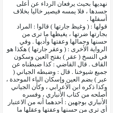
نهديها بحيث يرفعان الرداء عن أعلى
جسدها ، فلا يمسه فيصير خاليا بخلاف
أسفلها .
قولها : ( وغيظ جارتها ) قالوا : المراد
بجارتها ضرتها ، يغيظها ما ترى من
حسنها وجمالها وعفتها وأدبها . وفي
الرواية الأخرى : ( وعقر جارتها ) هكذا هو
في النسخ ( عقر ) بفتح العين وسكون
القاف . قال القاضي : كذا ضبطناه عن
جميع شيوخنا . قال : وضبطه الجياني (
عبر ) بضم العين وإسكان الباء الموحدة ،
وكذا ذكره ابن الأعرابي ، وكأن الجياني
أصلحه من كتاب الأنباري ، وفسره
الأنباري بوجهين : أحدهما أنه من الاعتبار
أي ترى من حسنها وعفتها وعقلها ما