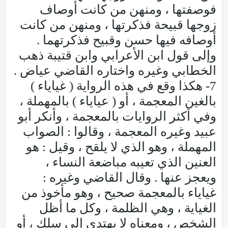
فوصفتها ، ومنهن من كانت أوصاف
زوجها قبيحة فذكرتها ، ومنهن من كانت
أوصافه فيها حسن وقبيح فذكرتهما .
وإلى قول ابن الأعرابي وابن قتيبة ذهب
الخطابي وغيره واختاره القاضي عياض .
7- هكذا وقع في هذه الرواية ( غياياء )
بالغين المعجمة ، أو ( عياياء ) بالمهملة ،
وفي أكثر الروايات بالمعجمة ، وأنكر أبو
عبيد وغيره المعجمة ، وقالوا : الصواب
المهملة ، وهو الذي لا يلقح ، وقيل : هو
العنين الذي تعيبه مباضعة النساء ،
ويعجز عنها . وقال القاضي وغيره :
غياياء بالمعجمة صحيح ، وهو مأخوذ من
الغياية ، وهي الظلمة ، وكل ما أظل
الشخص ، ومعناه لا يهتدي إلى سلك ، أو