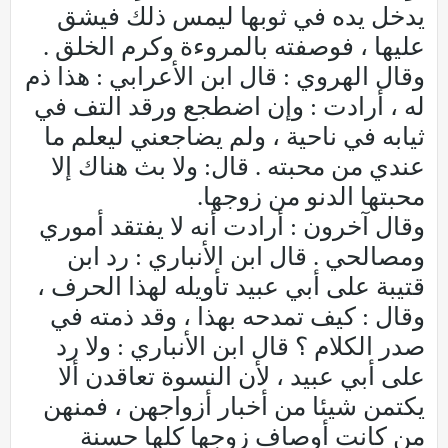
يدخل يده في ثوبها ليمس ذلك فيشق
عليها ، فوصفته بالمروءة وكرم الخلق .
وقال الهروي : قال ابن الأعرابي : هذا ذم
له ، أرادت : وإن اضطجع ورقد التف في
ثيابه في ناحية ، ولم يضاجعني ليعلم ما
عندي من محبته . قال: ولا بث هناك إلا
محبتها الدنو من زوجها.
وقال آخرون : أرادت أنه لا يفتقد أموري
ومصالحي . قال ابن الأنباري : رد ابن
قتيبة على أبي عبيد تأويله لهذا الحرف ،
وقال : كيف تمدحه بهذا ، وقد ذمته في
صدر الكلام ؟ قال ابن الأنباري : ولا رد
على أبي عبيد ، لأن النسوة تعاقدن ألا
يكتمن شيئا من أخبار أزواجهن ، فمنهن
من كانت أوصاف زوجها كلها حسنة