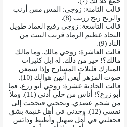
جمع كلا لك (7).
قالت الثامنة: زوجي: المس مس أرنب
والريح ريح زرنب (8).
قالت التاسعة: زوجي رفيع العماد طويل
النجاد عظيم الرماد قريب البيت من
الناد (9).
قالت العاشرة: زوجي مالك. وما مالك
مالك؟! خير من ذلك. له إبل كثيرات
المبارك قليلات المسارح وإذا سمعن
صوت المزهر أيقن أنهن هوالك (10).
قالت الحادية عشرة: زوجي أبو زرع. فما
أبو زرع؟! أناس من حلي أذني (11). وملأ
من شحم عضدي. وبجحني فبجحت إلى
نفسي (12). وجدني في أهل غنيمة بشق
فجعلني في أهل صهيل وأطيط ودائس