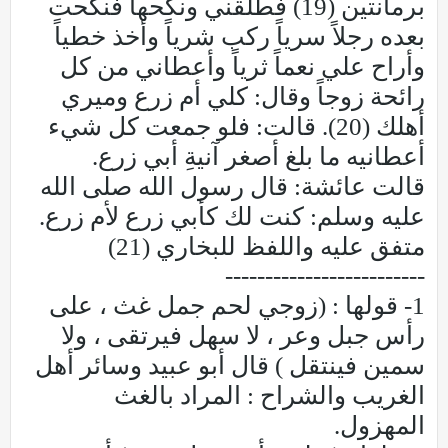
برمانتين (19) فطلقني ونكحها فنكحت
بعده رجلاً سرياً ركب شرياً وأخذ خطياً
وأراح علي نعماً ثرياً وأعطاني من كل
رائحة زوجاً وقال: كلي أم زرع وميري
أهلك (20). قالت: فلو جمعت كل شيء
أعطانيه ما بلغ أصغر آنيةِ أبي زرع.
قالت عائشة: قال رسول الله صلى الله
عليه وسلم: كنت لك كأبي زرع لأم زرع.
متفق عليه واللفظ للبخاري (21)
-------------------------
1- قولها : (زوجي لحم جمل غث ، على
رأس جبل وعر ، لا سهل فيرتقى ، ولا
سمين فينتقل ) قال أبو عبيد وسائر أهل
الغريب والشراح : المراد بالغث
المهزول.