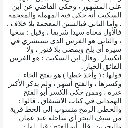
على المشهور ، وحكى القاضي عن ابن
السكيت أنه حكى فيه المهملة والمعجمة
. وأما الثاني فبالشين المعجمة بلا خلاف ،
فالأول معناه سيدا شريفا ، وقيل : سخيا
، والثاني هو الفرس الذي يستشري في
سيره أي يلح ويمضي بلا فتور ، ولا
انكسار . وقال ابن السكيت : هو الفرس
الفائق الخيار .
قولها : ( وأخذ خطيا ) هو بفتح الخاء
وكسرها ، والفتح أشهر ، ولم يذكر الأكثر
غيره ، وممن حكى الكسر أبو الفتح
الهمداني في كتاب الاشتقاق . قالوا :
والخطي الرمح منسوب إلى الخط قرية
من سيف البحر أي ساحله عند عمان
والبحرين . قال أبو الفتح : قيل لها :