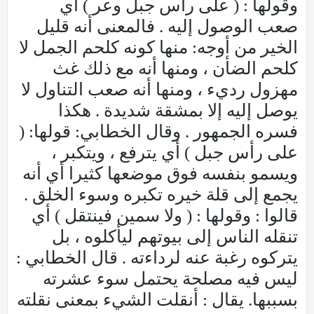
وقولها : ( على رأس جبل وعر ) أي
صعب الوصول إليه . فالمعنى أنه قليل
الخير من أوجه: منها كونه كلحم الجمل لا
كلحم الضأن ، ومنها أنه مع ذلك غث
مهزول رديء ، ومنها أنه صعب التناول لا
يوصل إليه إلا بمشقة شديدة . هكذا
فسره الجمهور . وقال الخطابي: قولها: (
على رأس جبل ) أي يترفع ، ويتكبر ،
ويسمو بنفسه فوق موضعها كثيرا أي أنه
يجمع إلى قلة خيره تكبره وسوء الخلق .
قالوا : وقولها : ( ولا سمين فينتقل ) أي
تنقله الناس إلى بيوتهم ليأكلوه ، بل
يتركوه رغبة عنه لرداءته . قال الخطابي :
ليس فيه مصلحة يحتمل سوء عشرته
بسببها. يقال : أنقلت الشيء بمعنى نقلته