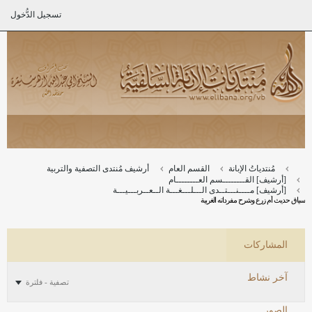
تسجيل الدُّخول
مُنتدياتُ الإبانة
القسم العام
أرشيف مُنتدى التصفية والتربية
[أرشيف] القــــــــسم العــــــــام
[أرشيف] مــــنـــتــدى الـــلـــغـــة الــعــربـــيـــة
سياق حديث أم زرع وشرح مفرداته الغريبة
المشاركات
آخر نشاط
تصفية - فلترة
الصور