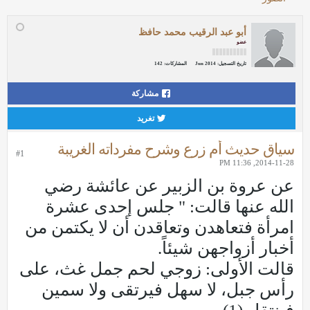
أبو عبد الرقيب محمد حافظ
عضو
تاريخ التسجيل:
Jun 2014
المشاركات:
142
مشاركة
تغريد
سياق حديث أم زرع وشرح مفرداته الغريبة
#1
2014-11-28, 11:36 PM
عن عروة بن الزبير عن عائشة رضي
الله عنها قالت: " جلس إحدى عشرة
امرأة فتعاهدن وتعاقدن أن لا يكتمن من
أخبار أزواجهن شيئاً.
قالت الأولى: زوجي لحم جمل غث، على
رأس جبل، لا سهل فيرتقى ولا سمين