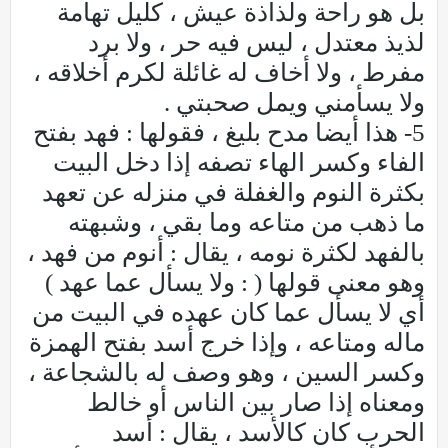
بل هو راحة ولذاذة عيش ، كليل تهامة
لذيذ معتدل ، ليس فيه حر ، ولا برد
مفرط ، ولا أخاف له غائلة لكرم أخلاقه ،
ولا يسأمني ويمل صحبتي .
5- هذا أيضا مدح بليغ ، فقولها : فهد بفتح
الفاء وكسر الهاء تصفه إذا دخل البيت
بكثرة النوم والغفلة في منزله عن تعهد
ما ذهب من متاعه وما بقي ، وشبهته
بالفهد لكثرة نومه ، يقال : أنوم من فهد ،
وهو معنى قولها ( : ولا يسأل عما عهد )
أي لا يسأل عما كان عهده في البيت من
ماله ومتاعه ، وإذا خرج أسد بفتح الهمزة
وكسر السين ، وهو وصف له بالشجاعة ،
ومعناه إذا صار بين الناس أو خالط
الحرب كان كالأسد ، يقال : أسد