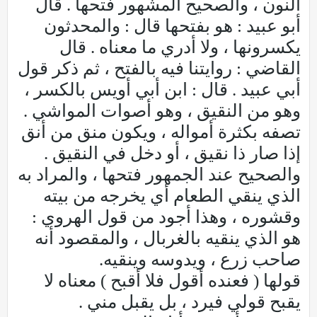
النون ، والصحيح المشهور فتحها . قال
أبو عبيد : هو بفتحها قال : والمحدثون
يكسرونها ، ولا أدري ما معناه . قال
القاضي : روايتنا فيه بالفتح ، ثم ذكر قول
أبي عبيد . قال : ابن أبي أويس بالكسر ،
وهو من النقيق ، وهو أصوات المواشي .
تصفه بكثرة أمواله ، ويكون منق من أنق
إذا صار ذا نقيق ، أو دخل في النقيق .
والصحيح عند الجمهور فتحها ، والمراد به
الذي ينقي الطعام أي يخرجه من بيته
وقشوره ، وهذا أجود من قول الهروي :
هو الذي ينقيه بالغربال ، والمقصود أنه
صاحب زرع ، ويدوسه وينقيه.
قولها ( فعنده أقول فلا أقبح ) معناه لا
يقبح قولي فيرد ، بل يقبل مني .