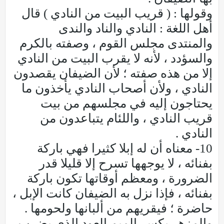
وقولها : ( قريب البيت من النادي ) قال
أهل اللغة : النادي والناد والندى
والمنتدى مجلس القوم ، وصفته بالكرم
والسؤدد ، لأنه لا يقرب البيت من النادي
إلا من هذه صفته ؛ لأن الضيفان يقصدون
النادي ، ولأن أصحاب النادي يأخذون ما
يحتاجون إليه في مجلسهم من بيت
قريب النادي ، واللئام يتباعدون من
النادي .
10- معناه أن له إبلا كثيرا فهي باركة
بفنائه ، لا يوجهها تسرح إلا قليلا قدر
الضرورة ، ومعظم أوقاتها تكون باركة
بفنائه ، فإذا نزل به الضيفان كانت الإبل ،
حاضرة ؛ فيقريهم من ألبانها ولحومها .
والمزهر بكسر الميم العود الذي يضرب