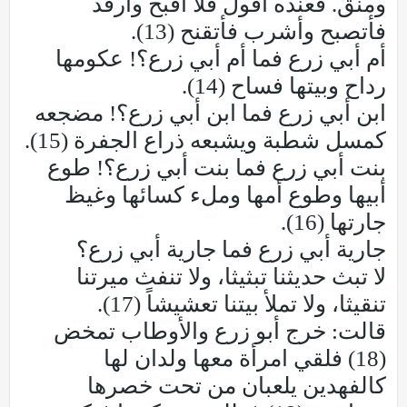
ومنق. فعنده أقول فلا أقبح وأرقد
فأتصبح وأشرب فأتقنح (13).
أم أبي زرع فما أم أبي زرع؟! عكومها
رداح وبيتها فساح (14).
ابن أبي زرع فما ابن أبي زرع؟! مضجعه
كمسل شطبة ويشبعه ذراع الجفرة (15).
بنت أبي زرع فما بنت أبي زرع؟! طوع
أبيها وطوع أمها وملء كسائها وغيظ
جارتها (16).
جارية أبي زرع فما جارية أبي زرع؟
لا تبث حديثنا تبثيثا، ولا تنفث ميرتنا
تنقيثا، ولا تملأ بيتنا تعشيشاً (17).
قالت: خرج أبو زرع والأوطاب تمخض
(18) فلقي امرأة معها ولدان لها
كالفهدين يلعبان من تحت خصرها