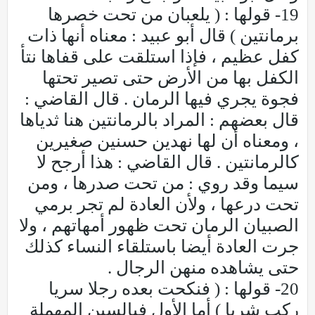
19- قولها : ( يلعبان من تحت خصرها
برمانتين ) قال أبو عبيد : معناه أنها ذات
كفل عظيم ، فإذا استلقت على قفاها نتأ
الكفل بها من الأرض حتى تصير تحتها
فجوة يجري فيها الرمان . قال القاضي :
قال بعضهم : المراد بالرمانتين هنا ثدياها
، ومعناه أن لها نهدين حسنين صغيرين
كالرمانتين . قال القاضي : هذا أرجح لا
سيما وقد روي : من تحت صدرها ، ومن
تحت درعها ، ولأن العادة لم تجر برمي
الصبيان الرمان تحت ظهور أمهاتهم ، ولا
جرت العادة أيضا باستلقاء النساء كذلك
حتى يشاهده منهن الرجال .
20- قولها : ( فنكحت بعده رجلا سريا
ركب شريا ) أما الأول فبالسين المهملة