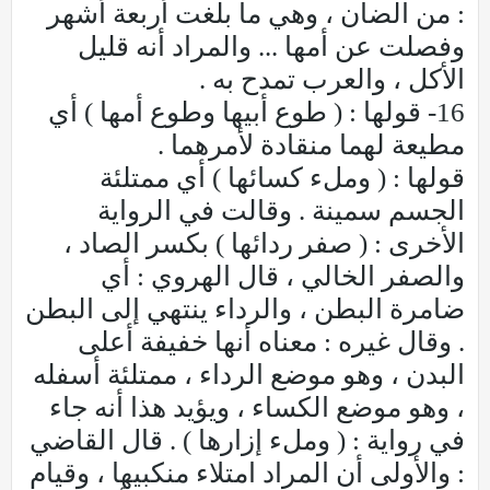
: من الضأن ، وهي ما بلغت أربعة أشهر
وفصلت عن أمها ... والمراد أنه قليل
الأكل ، والعرب تمدح به .
16- قولها : ( طوع أبيها وطوع أمها ) أي
مطيعة لهما منقادة لأمرهما .
قولها : ( وملء كسائها ) أي ممتلئة
الجسم سمينة . وقالت في الرواية
الأخرى : ( صفر ردائها ) بكسر الصاد ،
والصفر الخالي ، قال الهروي : أي
ضامرة البطن ، والرداء ينتهي إلى البطن
. وقال غيره : معناه أنها خفيفة أعلى
البدن ، وهو موضع الرداء ، ممتلئة أسفله
، وهو موضع الكساء ، ويؤيد هذا أنه جاء
في رواية : ( وملء إزارها ) . قال القاضي
: والأولى أن المراد امتلاء منكبيها ، وقيام