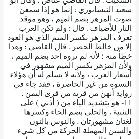
السكيت . قال القاضي عياض : وقال أبو
سعيد النيسابوري : إنما هو إذا سمعن
صوت المزهر بضم الميم ، وهو موقد
النار للأضياف . قال : ولم تكن العرب
تعرف المزهر بكسر الميم الذي هو العود
إلا من خالط الحضر . قال القاضي : وهذا
خطأ منه ؛ لأنه لم يروه أحد بضم الميم ،
ولأن المزهر بكسر الميم مشهور في
أشعار العرب ، ولأنه لا يسلم له أن هؤلاء
النسوة من غير الحاضرة ، فقد جاء في
رواية أنهن من قرية من قرى اليمن .
11- هو بتشديد الياء من ( أذني ) على
التثنية ، والحلي بضم الحاء وكسرها
لغتان مشهورتان . والنوس بالنون
والسين المهملة الحركة من كل شيء