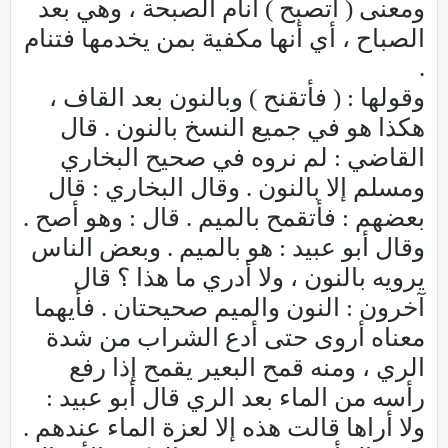
ومعنى ( أتصبح ) أنام الصبحة ، وهي بعد
الصباح ، أي أنها مكفية بمن يخدمها فتنام
.
وقولها : ( فأتقنح ) وبالنون بعد القاف ،
هكذا هو في جميع النسخ بالنون . قال
القاضي : لم نروه في صحيح البخاري
ومسلم إلا بالنون . وقال البخاري : قال
بعضهم : فأتقمح بالميم . قال : وهو أصح .
وقال أبو عبيد : هو بالميم . وبعض الناس
يرويه بالنون ، ولا أدري ما هذا ؟ قال
آخرون : النون والميم صحيحتان . فأيهما
معناه أروى حتى أدع الشراب من شدة
الري ، ومنه قمح البعير يقمح إذا رفع
رأسه من الماء بعد الري قال أبو عبيد :
ولا أراها قالت هذه إلا لعزة الماء عندهم .