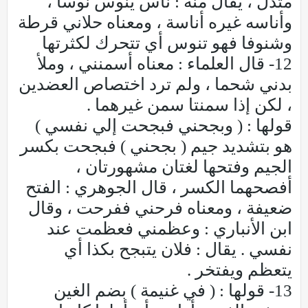
متدل ، يقال منه : ناس ينوس نوسا ،
وأناسه غيره أناسة ، ومعناه حلاني قرطة
وشنوفا فهو تنوس أي تتحرك لكثرتها
12- قال العلماء : معناه أسمنني ، وملأ
بدني شحما ، ولم ترد اختصاص العضدين
، لكن إذا سمنتا سمن غيرهما .
قولها : ( وبجحني فبجحت إلي نفسي )
هو بتشديد جيم ( بجحني ) فبجحت بكسر
الجيم وفتحها لغتان مشهورتان ،
أفصحهما الكسر ، قال الجوهري : الفتح
ضعيفة ، ومعناه فرحني ففرحت ، وقال
ابن الأنباري : وعظمني فعظمت عند
نفسي . يقال : فلان يتبجح بكذا أي
يتعظم ويفتخر .
13- قولها : ( في غنيمة ) بضم الغين