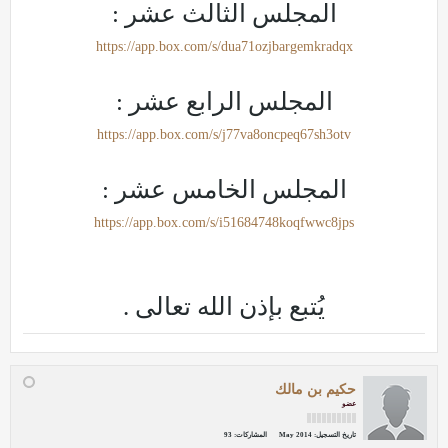
المجلس الثالث عشر :
https://app.box.com/s/dua71ozjbargemkradqx
المجلس الرابع عشر :
https://app.box.com/s/j77va8oncpeq67sh3otv
المجلس الخامس عشر :
https://app.box.com/s/i51684748koqfwwc8jps
يُتبع بإذن الله تعالى .
حكيم بن مالك
عضو
تاريخ التسجيل:
May 2014
المشاركات:
93