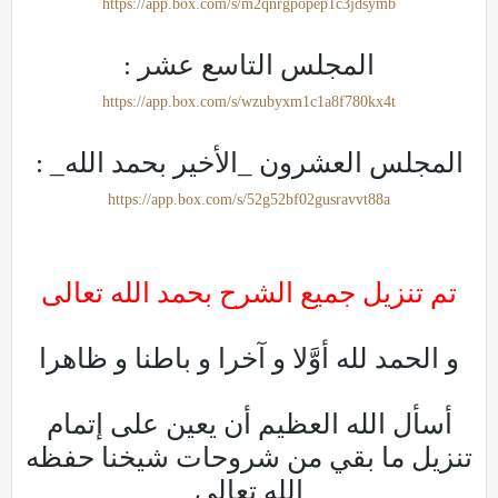
https://app.box.com/s/m2qnrgpopep1c3jdsymb
المجلس التاسع عشر :
https://app.box.com/s/wzubyxm1c1a8f780kx4t
المجلس العشرون _الأخير بحمد الله_ :
https://app.box.com/s/52g52bf02gusravvt88a
تم تنزيل جميع الشرح بحمد الله تعالى
و الحمد لله أوَّلا و آخرا و باطنا و ظاهرا
أسأل الله العظيم أن يعين على إتمام
تنزيل ما بقي من شروحات شيخنا حفظه
الله تعالى