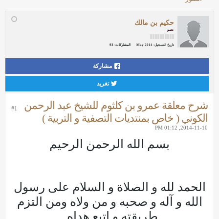
حكيم بن مالك
عضو
تاريخ التسجيل:
May 2014
المشاركات:
93
مشاركة
تغريد
شرح معلقة عمرو بن كلثوم للشيخ عبد الرحمن
#1
الكوني ( خاص بمنتديات التصفية و التربية )
2014-11-10, 01:12 PM
بسم الله الرحمن الرحيم
الحمد لله و الصلاة و السلام على رسول
الله و آله و صحبه و من ولاه ومن التزم
طريقته و اتبع هداه ,