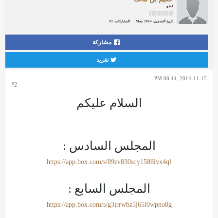
عضو
تاريخ التسجيل:
May 2014
المشاركات:
93
مشاركة
تغريد
2014-11-15, 08:44 PM
#2
السلام عليكم
المجلس السادس :
https://app.box.com/s/89zv830sqy1588lvx4ql
المجلس السابع :
https://app.box.com/s/g3jrrwbz5j65l0wpno0g