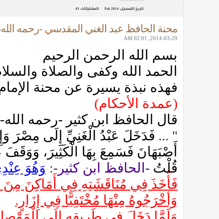
تاريخ التسجيل:
Feb 2014
المشاركات:
43
محنة الحافظ عبد الغني المقدسي -رحمه الله-
2014-03-29, 02:01 AM
بسم الله الرحمن الرحيم
الحمد الله وكفى والصلاة والسلا
فهذه نبذة يسيرة عن محنة الإمام
(عمدة الأحكام)
قال الحافظ ابن كثير -رحمه الله- 
" ...
فَدَخَلَ عَبْدُ الْغَنِيِّ إِلَى مِصْرَ وَإِ
أَصْبَهَانَ فَسَمِعَ بِهَا الْكَثِيرَ، وَوَقَفَ 
قُلْتُ
-الحافظ ابن كثير
-:
وَهُوَ عِنْدِ
فَأَخَذَ فِي مُنَاقَشَتِهِ فِي أَمَاكِنَ 
وَأَخْرَجُوهُ مِنْهَا مُخْتَفِيًّا فِي إِزَارٍ.
وَلَمَّا دَخَلَ فِي طَرِيقِهِ إِلَى الْمَوْصِلِ 