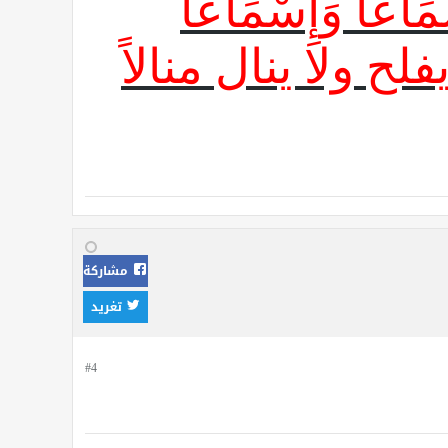
اعًا وَإِسْمَاعًا
فلح ولا ينال منالاً
مشاركة
تغريد
#4