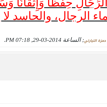
لِ حِفْظًا وَإِتْقَانًا وَسَمَ
وأسماء الرجال، والحاسد لا ي
; الساعة
2014-03-29, 07:18 PM
.
حمزة التيارتي