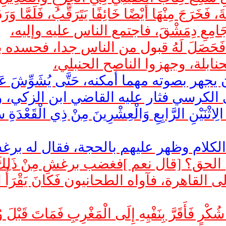
فَةَ، فَخَرَجَ مِنْهَا أَيْضًا خَائِفًا يَتَرَقَّبُ، فَلَمَّا وَ
ِ مِنْ جَامِعِ دِمَشْقَ، فاجتمع الناس عليه وإليه،
ْعَةِ، فَحَصَلَ لَهُ قبول من الناس جدا، فحسده بن
ابلة، وجهزوا الناصح الحنبلي،
ر بصوته مهما أمكنه، حَتَّى يُشَوِّشَ عَلَيْهِ، فَحَ
يدَتَهُ عَلَى الكرسي فثار عليه القاضي ابن الزك
َيْنِ الرَّابِعِ وَالْعِشْرِينَ مِنْ ذِي الْقَعْدَةِ سَن
ل الكلام وظهر عليهم بالحجة، فقال له برغش ن
َ عَلَى الحق؟ [قال نعم ]فغضب برغش مِنْ ذَلِكَ وَأَمَ
قاهرة، فآواه الطحانيون فَكَانَ يَقْرَأُ الْحَدِيثَ 
ُكْرٍ فَأَقَرَّ بِنَفْيِهِ إِلَى الْمَغْرِبِ فَمَاتَ قَبْلَ و