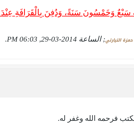
َهُ سَبْعٌ وَخَمْسُونَ سَنَةً، وَدُفِنَ بِالْقَرَافَةِ عِنْ
; الساعة
2014-03-29, 06:03 PM
.
حمزة التيارتي
تب فرحمه الله وغفر له.