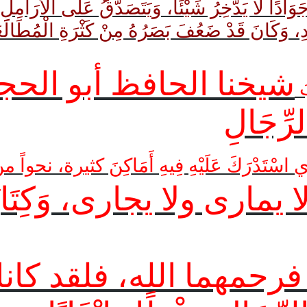
ادًا لَا يَدَّخِرُ شَيْئًا، وَيَتَصَدَّقُ عَلَى الْأَرَامِلِ وَ
َدِيدِ، وَكَانَ قَدْ ضَعُفَ بَصَرُهُ مِنْ كَثْرَةِ الْمُطَالَع
شيخنا الحافظ أبو الحجاج 
بَ
رِّجَالِ
هِ الَّذِي اسْتَدْرَكَ عَلَيْهِ فِيهِ أَمَاكِنَ كثيرة،
يمارى ولا يجارى، وَكِتَابُهُ ا
رحمهما الله، فلقد كانا