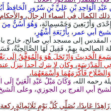
احِدِ بْنِ عَلِيِّ بْنِ سُرُورٍ الْحَافِظُ أَبُو مُ
، مِنْ ذلك الكمال في أسماء الرجال، والأحكام 
 إِحْدَى وَأَرْبَعِينَ وَخَمْسِمِائَةٍ،
وَهُوَ أَسُنُّ مِنَ ع
 أبي عمر، بِأَرْبَعَةِ أَشْهُرٍ،
َا مِنْ بيت المقدس إلى مسجد أبي صالح، خارج 
 بِهِمْ، فَقِيلَ لَهَا الصَّالِحِيَّةُ، فَسَكَنُو
وَسَمِعَ الْحَدِيثَ وَارْتَحَلَ هُوَ وَالْمُوَفَّقُ إِلَى بَغ
عِنْدَهُ فِي الْمَدْرَسَةِ، وكان لا يترك أحداً ينزل عن
احَ فَأَكْرَمَهُمَا وَأَسْمَعَهُمَا،
ن ليلة رحمه الله،
وَكَانَ مَيْلُ عَبْدِ الْغَنِيِّ إِلَى 
َا عَلَى الشيخ أبي الفرج بن الجوزي، وعلى الشيخ أ
ِدًا عَابِدًا، يُصَلِّي كُلَّ يَوْمٍ ثَلَاثَمِائَةِ