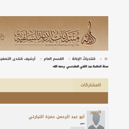
مُنتدياتُ الإبانة
القسم العام
أرشيف مُنتدى التصفية 
محنة الحافظ عبد الغني المقدسي -رحمه الله-
المشاركات
آخر نشاط
الصور
أبو عبد الرحمن حمزة التيارتي
عضو