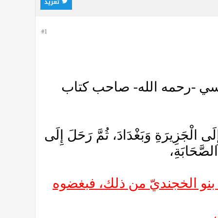
تغريد
#1
دسي -رحمه الله- صاحب كتاب
ِلَى الْجَزِيرَةِ وَبَغْدَادَ، ثُمَّ رَحَلَ إِلَى
لصَّحَابَةِ،
 فَغَضِبَ بنو الخجنديّ من ذلك، فبغضوه
،