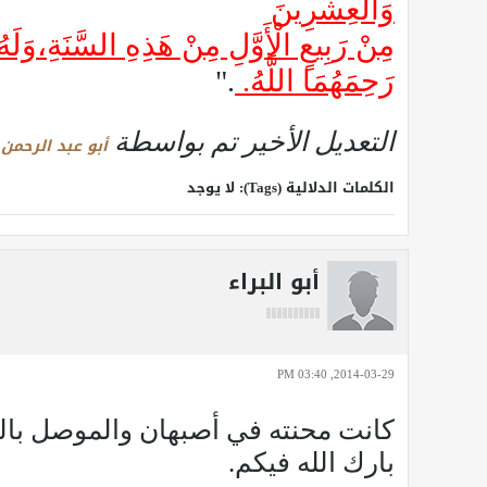
وَالْعِشْرِينَ
مِنْ رَبِيعٍ الْأَوَّلِ مِنْ هَذِهِ السَّنَةِ،وَل
رَحِمَهُمَا اللَّهُ.
."
التعديل الأخير تم بواسطة
أبو عبد الرحمن 
الكلمات الدلالية (Tags):
لا يوجد
أبو البراء
2014-03-29, 03:40 PM
كانت محنته في أصبهان والموصل بالك
بارك الله فيكم.