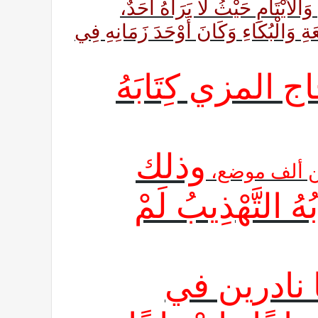
الْأَيْتَامِ حَيْثُ لَا يَرَاهُ أَحَدٌ،
َةِ وَالْبُكَاءِ وَكَانَ أَوْحَدَ زَمَانِهِ فِي
المزي كِتَابَهُ
وذلك
 نحواً من ألف موضع،
لتَّهْذِيبُ لَمْ
 نادرين في