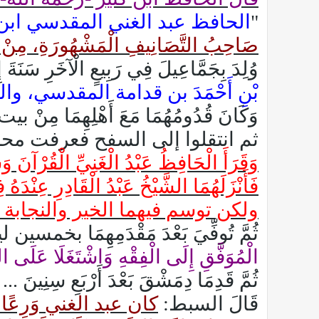
"
الحافظ عبد الغني المقدسي ابن عَبْدِ الْوَ
صَاحِبُ التَّصَانِيفِ الْمَشْهُورَةِ
وُلِدَ بِجَمَّاعِيلَ فِي رَبِيعٍ الْآخَرِ سَنَةَ
بْنِ أَحْمَدَ بن قدامة المقدسي، والشيخ
وَكَانَ قُدُومُهُمَا مَعَ أَهْلِهِم
ثم انتقلوا إلى السفح فعرفت محلة الصالحية
وَقَرَأَ الْحَافِظُ عَبْدُ الْغَنِيِّ الْقُرْآنَ 
فَأَنْزَلَهُمَا الشَّيْخُ عَبْدُ الْقَادِرِ 
ولكن توسم فيهما الخير والنجابة وَالصَّلَ
ثُمَّ تُوفِّيَ بَعْدَ مَقْدَمِهِمَا بخمسي
الْمُوَفَّقِ إِلَى الْفِقْهِ وَاشْتَغَل
ثُمَّ قَدِمَا دِمَشْقَ بَعْدَ أَرْبَعِ سِنِينَ ...
قَالَ السبط:
كان عبد الغني وَرِعًا زَاه