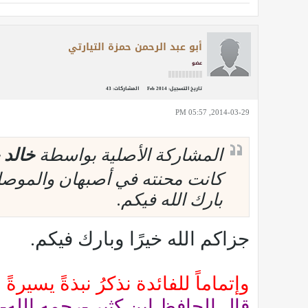
أبو عبد الرحمن حمزة التيارتي
عضو
تاريخ التسجيل:
Feb 2014
المشاركات:
43
2014-03-29, 05:57 PM
المشاركة الأصلية بواسطة
خالد 
كانت محنته في أصبهان والموصل 
بارك الله فيكم.
جزاكم الله خيرًا وبارك فيكم.
وإتماماً للفائدة نذكرُ نبذةً يسي
قال الحافظ ابن كثير -رحمه الله-