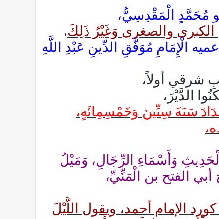
حَمَّدٍ الْمَقْدِسِيُّ،
الكبرى والصغرى وَغَيْرُ ذَلِكَ
،
ميه الْإِمَامِ مُوَفَّقِ الدِّينِ عَبْدِ اللَّهِ
باب شرقي أولاً،
ا الدَّيْرَ،
ْدَادَ سَنَةَ سِتِّينَ وَخَمْسِمِائَةٍ،
ده،
الْحَدِيثِ وَأَسْمَاءِ الرِّجَالِ، وَمَيْلُ
بي الفتح بن الْمَنِّيِّ،
 ركعة كورد الإمام أحمد، ويقول اللَّيْلَ