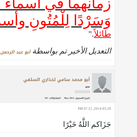
زمانهما في أسماء الرِّجَا
وَسَرْدًا لِلْمُتُونِ 
طائلاً
."
التعديل الأخير تم بواسطة
أبو عبد الرحمن 
أبو محمد سامي لخذاري السلفي
عضو
تاريخ التسجيل:
May 2012
المشاركات:
267
2014-03-29, 07:12 PM
جَزَاكم اللَّهُ خَيْرًا