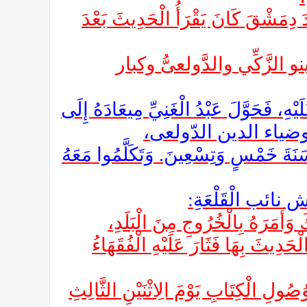
رَدَ دِمَشْقَ كَانَ يَقْرَأُ الْحَدِيثَ بَعْدَ
و الزَّكِّي والدَّولعىُّ وكبار
وَّلَ عَبْدُ الْغَنِيِّ مِيعَادَهُ إِلَى
ي، وضياء الدين الدّولعى،
َةَ خَمْسٍ وَتِسْعِينَ. وَتَكَلَّمُوا مَعَهُ
ائب الْقَلْعَةِ:
رَهُ بِالْخُرُوجِ مِنَ الْبَلَدِ،
بِهَا فَثَارَ عَلَيْهِ الْفُقَهَاءُ
ُصُولِ الْكِتَابِ يَوْمَ الِاثْنَيْنِ الثَّالِثِ