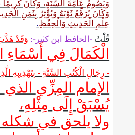
وَيَصُومُ عَامَّةَ السَّنَةِ، وَكَانَ كَرِيمًا جَوَ
وَكَانَ يُرَقِّعُ ثَوْبَهُ وَيُؤْثِرُ بِثَمَنِ الْج
عِلْمِ الْحَدِيثِ وَالْحِفْظِ
.
قُلْتُ
-الحافظ ابن كثير-:
وَقَدْ هَذَّ
الْكَمَالَ فِي أَسْمَاءِ ال
- رِجَالِ الْكُتُبِ السِّتَّةِ - بِتَهْذِيبِ
الإمام المِزِّي الذي لا 
يُسْبَقْ إِلَى مِثْلِهِ،
ولا يلحق في شكله ف