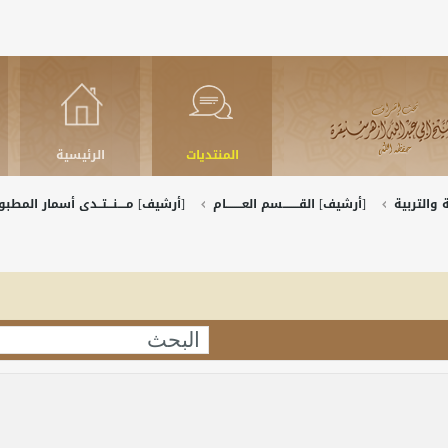
المنتديات
الرئيسية
والتربية
[أرشيف] القــــــــسم العــــــــام
[أرشيف] مــــنـــتــدى أسمار المط