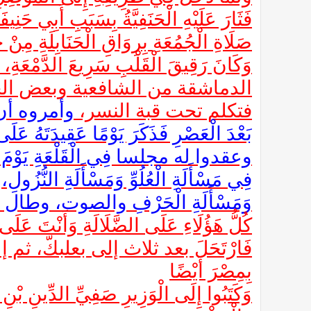
فَثَارَ عَلَيْهِ الْحَنَفِيَّةُ بِسَبَبِ أَبِي حَنِي
صَلَاةِ الْجُمُعَةِ بِرِوَاقِ الْحَنَابِلَة
وَكَانَ رَقِيقَ الْقَلْبِ سَرِيعَ الدَّم
الدماشقة من الشافعية وبعض الحن
فتكلم تحت قبة النسر،
وأمروه أن يجه
بَعْدَ الْعَصْرِ فَذَكَرَ يَوْمًا عَقِ
وعقدوا له مجلسا فِي الْقَلْعَةِ يَوْمَ الِاثْن
فِي مَسْأَلَةِ الْعُلُوِّ وَمَسْأَلَةِ النُّزُولِ،
وَمَسْأَلَةِ الْحَرْفِ والصوت، وطا
كُلُّ هَؤُلَاءِ عَلَى الضَّلَالَةِ وَأَنْت
فَارْتَحَلَ بعد ثلاث إلى بعلبكّ، ثم إلى ال
بِمِصْرَ أَيْضًا
وَكَتَبُوا إِلَى الْوَزِيرِ صَفِيِّ الدِّينِ بْنِ ش