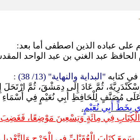
م على عباده الذين اصطفى أما بعد:
 الحافظ عبد الغني بن عبد الواحد المق
في كتابه
"البداية والنهاية" (13/ 38)
:
سْكَنْدَرِيَّةَ، ثُمَّ عَادَ إِلَى دِمَشْقَ، ثُمَّ ارْتَحَلَ إ
عَلَى مُصَنَّفٍ لِلْحَافِظِ أَبِي نُعَيْمٍ فِي أَسْمَاءِ ا
ي بِخَطِّ أَبِي نُعَيْمٍ.
مِنَ الْكِتَابِ فِي مِائَةٍ وَتِسْعِينَ مَوْضِعًا،
سَمِعَ كِتَابَ الْعُقَيْلِيِّ فِي الْجَرْحِ وَالتَّعْدِيلِ