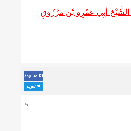
دَ الشَّيْخِ أَبِي عَمْرِو بْنِ مَرْزُوقٍ
مشاركة
تغريد
#2