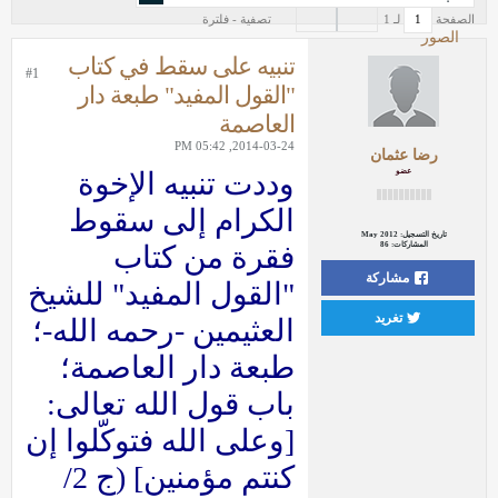
الصفحة
لـ
1
تصفية - فلترة
الصور
تنبيه على سقط في كتاب
#1
"القول المفيد" طبعة دار
العاصمة
2014-03-24, 05:42 PM
رضا عثمان
عضو
وددت تنبيه الإخوة
الكرام إلى سقوط
تاريخ التسجيل:
May 2012
المشاركات:
86
فقرة من كتاب
مشاركة
"القول المفيد" للشيخ
تغريد
العثيمين -رحمه الله-؛
طبعة دار العاصمة؛
باب قول الله تعالى:
[وعلى الله فتوكّلوا إن
كنتم مؤمنين] (ج 2/