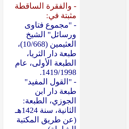
- والفقرة الساقطة
مثبتة في:
- "مجموع فتاوى
ورسائل" الشيخ
العثيمين (10/668)،
طبعة دار الثريا،
الطبعة الأولى، عام
1419/1998.
- "القول المفيد"
طبعة دار ابن
الجوزي، الطبعة:
الثانية، سنة 1424هـ
(عن طريق المكتبة