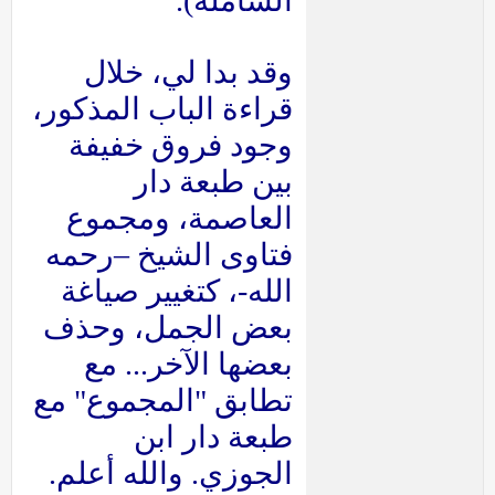
الشاملة).
وقد بدا لي، خلال
قراءة الباب المذكور،
وجود فروق خفيفة
بين طبعة دار
العاصمة، ومجموع
فتاوى الشيخ –رحمه
الله-، كتغيير صياغة
بعض الجمل، وحذف
بعضها الآخر... مع
تطابق "المجموع" مع
طبعة دار ابن
الجوزي. والله أعلم.