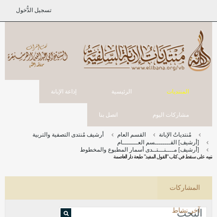
تسجيل الدُّخول
المنتديات
الرئيسية
إذاعة الإبانة
مشاركات اليوم
اتصل بنا
مُنتدياتُ الإبانة
القسم العام
أرشيف مُنتدى التصفية والتربية
[أرشيف] القــــــــسم العــــــــام
[أرشيف] مــــنـــتــدى أسمار المطبوع والمخطوط
تنبيه على سقط في كتاب "القول المفيد" طبعة دار العاصمة
المشاركات
آخر نشاط