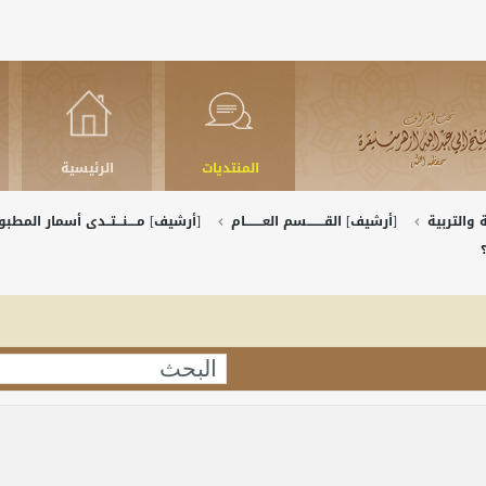
المنتديات
الرئيسية
والتربية
[أرشيف] القــــــــسم العــــــــام
[أرشيف] مــــنـــتــدى أسمار المط
؟