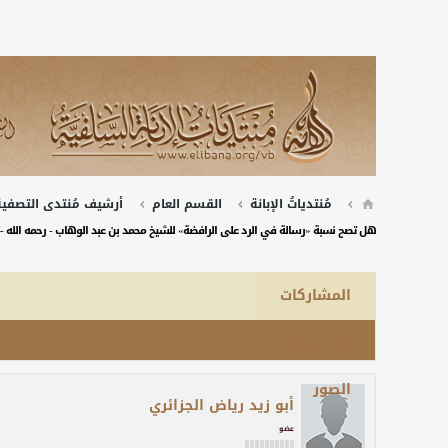
مُنتدياتُ الإبانة
القسم العام
أرشيف مُنتدى التصفية 
هل تصح نسبة «رسالة في الرد على الرافضة» للشيخ محمد بن عبد الوهاب - رحمه الله -
المشاركات
آخر نشاط
الصور
أبو زيد رياض الجزائري
عضو