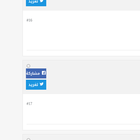
تغريد
#16
مشاركة
تغريد
#17