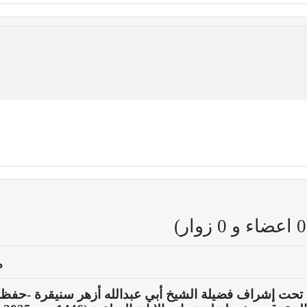
م
 تحت إشراف فضيلة الشيخ أبي عبدالله أزهر سنيقرة -حفظه 