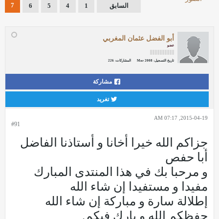
7
السابق
1
4
5
6
أبو الفضل عثمان المغربي
عضو
تاريخ التسجيل:
Mar 2008
المشاركات:
226
مشاركة
تغريد
2015-04-19, 07:17 AM
#91
جزاكم الله خيرا أخانا و أستاذنا الفاضل
أبا حفص
و مرحبا بك في هذا المنتدى المبارك
مفيدا و مستفيدا إن شاء الله
إطلالة سارة و مباركة إن شاء الله
حفظكم الله و بارك فيكم.