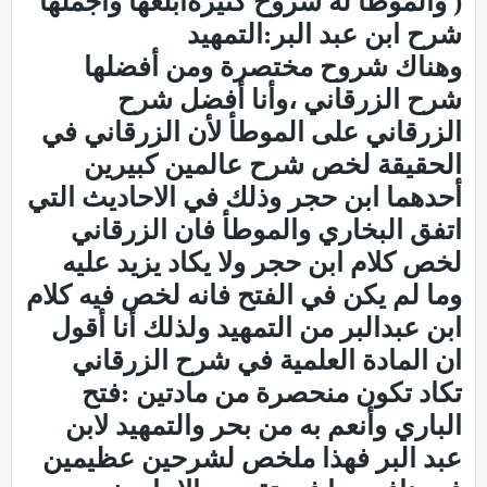
( والموطأ له شروح كثيرةأبلغها وأجملها
شرح ابن عبد البر:التمهيد
وهناك شروح مختصرة ومن أفضلها
شرح الزرقاني ،وأنا أفضل شرح
الزرقاني على الموطأ لأن الزرقاني في
الحقيقة لخص شرح عالمين كبيرين
أحدهما ابن حجر وذلك في الاحاديث التي
اتفق البخاري والموطأ فان الزرقاني
لخص كلام ابن حجر ولا يكاد يزيد عليه
وما لم يكن في الفتح فانه لخص فيه كلام
ابن عبدالبر من التمهيد ولذلك أنا أقول
ان المادة العلمية في شرح الزرقاني
تكاد تكون منحصرة من مادتين :فتح
الباري وأنعم به من بحر والتمهيد لابن
عبد البر فهذا ملخص لشرحين عظيمين