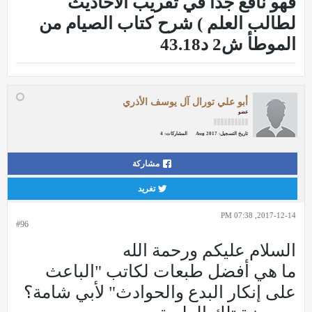
فهو نافع جدا في تقريب الاحاديث
لطالب العلم ) شرح كتاب الصيام من
الموطأ ش2 د43.18
أبو علي تورال آل يوسف الأذري
عضو
تاريخ التسجيل:
Aug 2017
المشاركات:
4
مشاركة
تغريد
2017-12-14, 07:38 PM
#96
السلام عليكم ورحمة الله
ما هي أفضل طبعات لكاتب "الباعث
على إنكار البدع والحوادث" لأبي شامة؟