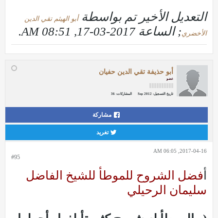
"الذي يقتني طبعات دار
التعديل الأخير تم بواسطة
أبو الهيثم تقي الدين
الفكر ماعنده فكر"
; الساعة
2017-03-17, 08:51 AM
.
الأخضري
أبو حذيفة تقي الدين حفيان
عضو
تاريخ التسجيل:
Sep 2012
المشاركات:
36
مشاركة
تغريد
2017-04-16, 06:05 AM
#95
أ
فضل الشروح للموطأ للشيخ الفاضل
سليمان الرحيلي