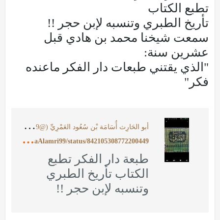
تطبع الكتاب
تأريخ الطبري وتنسبه لإبن حجر !!
سمعت شيخنا محمد بن هادي قبل
عشرين سنة:
"الذي يقتني طبعات دار الفكر ماعنده
فكر"
أ
بو الحَارِث أُسَامَة بْن سُعُود العَمْرِيِّ (@OsamaAlamri99) on X
h
ttps://twitter.com/OsamaAlamri99/status/842105308772200449
طبعة دار الفكر تطبع
الكتاب تأريخ الطبري
وتنسبه لإبن حجر !!
سمعت شيخنا محمد بن
هادي قبل عشرين سنة: