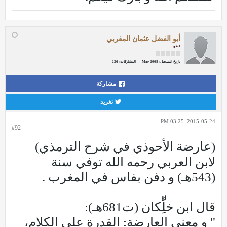
أبو الفضل عثمان المغربي
عضو
تاريخ التسجيل:
Mar 2008
المشاركات:
226
مشاركة
تغريد
2015-05-24, 03:25 PM
#92
(عارضة الأحوذي في شرح الترمذي)
لابن العربي رحمه الله توفي سنة
(543هـ) و دفن بفاس في المغرب .
قال ابن خلِِّّكان (ت681هـ):
" و معنى العارضة: القدرة على الكلام،