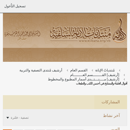
تسجيل الدُّخول
مُنتدياتُ الإبانة
القسم العام
أرشيف مُنتدى التصفية والتربية
[أرشيف] القــــــــسم العــــــــام
[أرشيف] مــــنـــتــدى أسمار المطبوع والمخطوط
أقوال العلماء والمشايخ في أحسن الكتب والطبعات
المشاركات
آخر نشاط
تصفية - فلترة
الصور