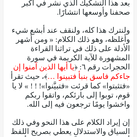
بعد هذا التشكيك الذي نشر في أكبر
صحفنا وأوسعها انتشارًا.
ولنترك هذا كله، ولنقف عند أبشع شيء
وأغلظه، وهو ذلك الكلام: « ومن أشهر
الأدلة على ذلك في تراثنا القراءة
المشهورة للآية الكريمة في سورة
الحجرات رقم ٦: ﴿
يا أيها الذين آمنوا إن
جاءكم فاسق بنبأ فتبينوا …
﴾، حيث تقرأ
«فتثبتوا» كما قرئت «فتبيَّنوا»! ! ! » لا يا
قوم، توبوا إلى بارئكم، واتقوا ربكم
واخشوا يومًا ترجعون فيه إلى الله.
إن إيراد الكلام على هذا النحو وفي ذلك
السياق والاستدلال يعطي بصريح اللفظ