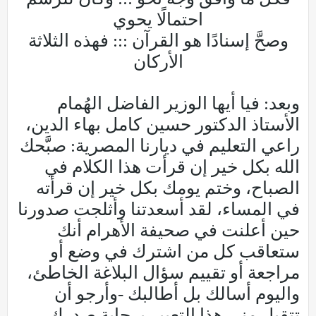
احتمالًا يحوي
وصحَّ إسنادًا هو القرآن ::: فهذه الثلاثة
الأركان
وبعد: فيا أيها الوزير الفاضل الهُمام
الأستاذ الدكتور حسين كامل بهاء الدين،
راعي التعليم في ديارنا المصرية: صبَّحك
الله بكل خير إن قرأت هذا الكلام في
الصباح، وختم يومك بكل خير إن قرأته
في المساء، لقد أسعدتنا وأثلجت صدورنا
حين أعلنت في صحيفة الأهرام أنك
ستعاقب كل من اشترك في وضع أو
مراجعة أو تقييم سؤال البلاغة الخاطئ،
واليوم أسالك بل أطالبك -وأرجو أن
تتقبل مني هذا التعبير برحابة صدرك