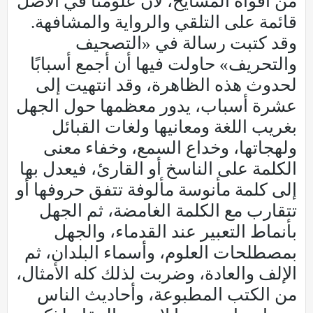
من أفواه المشايخ، لأن علومنا في الأصل
قائمة على التلقي والرواية والمشافهة.
وقد كتبت رسالة في «التصحيف
والتحريف» حاولت فيها أن أجمع أسبابًا
لحدوث هذه الظاهرة، وقد انتهيت إلى
عشرة أسباب، يدور معظمها حول الجهل
بغريب اللغة ومعانيها ولغات القبائل
ولهجاتها، وخداع السمع، وخفاء معنى
الكلمة على الناسخ أو القارئ، فيعدل بها
إلى كلمة مأنوسة مألوفة تتفق حروفها أو
تتقارب مع الكلمة الغامضة، ثم الجهل
بأنماط التعبير عند القدماء، والجهل
بمصطلحات العلوم، وأسماء البلدان، ثم
الإلف والعادة، وضربت لذلك كله الأمثال،
من الكتب المطبوعة، وأحاديث الناس