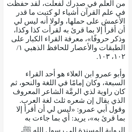
من العلم في صدرك لفعلت، لقد حفظت
في علم القرآن أشياء لو كتبت ما قدر
الأعمش على حملها، ولولا أنه ليس لي
أن أقرأ إلا بما قرئ به لقرأت كذا وكذا،
وذكر حروفًا»، معرفة القراء الكبار على
الطبقات والأعصار للحافظ الذهبي ١/
١٠٢، ١٠٣.
وأبو عمرو ابن العلاء هو أحد القراء
السبعة، وكان إمامًا في اللغة والنحو، ثم
كان راوية لذي الرمَّة الشاعر المعروف
الذي يقال إن شعره ثلث لغة العرب.
وقول أبي عمرو: «ليس لي أن أقرأ إلا
بما قرئ به»، يريد: أي بما جاءت به
الرواية المسندة إلى رسول الله ﷺ،