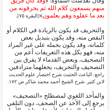
وقال تقدست أسماؤه: ﴿
وقد كان فريق
منهم يسمعون كلام الله ثم يحرفونه من
بعد ما عقلوه وهم يعلمون
﴾
.
[البقرة ٧٥]
والتحريف قد يكون بالزيادة في الكلام أو
النقص منه، وقد يكون بتبديل بعض
كلماته، وقد يكون بحمله على غير المراد
منه، فهو بكل هذه التعريفات أعم من
التصحيف، وبعض القدماء لا يفرق بين
التصحيف والتحريف، يجعلهما مترادفين.
راجع: الباعث الحثيث شرح اختصار علوم الحديث
لابن كثير. شرح الشيخ أحمد محمد شاكر ص ١٧٢.
والمأخذ اللغوي لمصطلح «التصحيف»
يرجع إلى الأخذ عن الصحف، دون التلقي