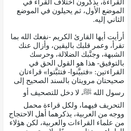
القراءة، يذكرون اختلاف القراء في
الموضع الأول، ثم يحيلون في الموضع
الثاني إليه.
أرأيت أيها القارئ الكريم -نفعك الله بما
تقرأ، وعمر قلبك باليقين، وأزال عنك
الشبهة، وجنَّبك الضلالة، وحرسك
بالتوفيق- هذا هو القول الحق في
القراءتين: «فتبيَّنوا- فتثبَّتوا» قراءتان
صحيحتان مرويتان بالسند الصحيح إلى
رسول الله ﷺ، لا دخل للتصحيف أو
التحريف فيهما، ولكل قراءة محمل
ووجه من العربية، يذكرهما أهل الاحتجاج
من علماء القراءات والعربية، لكن هؤلاء