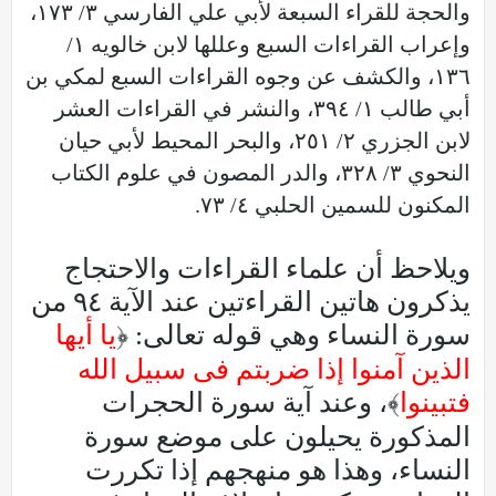
والحجة للقراء السبعة لأبي علي الفارسي ٣/ ١٧٣،
وإعراب القراءات السبع وعللها لابن خالويه ١/
١٣٦، والكشف عن وجوه القراءات السبع لمكي بن
أبي طالب ١/ ٣٩٤، والنشر في القراءات العشر
لابن الجزري ٢/ ٢٥١، والبحر المحيط لأبي حيان
النحوي ٣/ ٣٢٨، والدر المصون في علوم الكتاب
المكنون للسمين الحلبي ٤/ ٧٣.
ويلاحظ أن علماء القراءات والاحتجاج
يذكرون هاتين القراءتين عند الآية ٩٤ من
سورة النساء وهي قوله تعالى: ﴿
يا أيها
الذين آمنوا إذا ضربتم فى سبيل الله
فتبينوا
﴾، وعند آية سورة الحجرات
المذكورة يحيلون على موضع سورة
النساء، وهذا هو منهجهم إذا تكررت