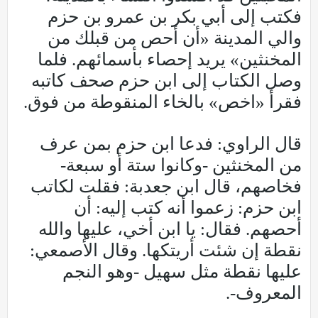
فكتب إلى أبي بكر بن عمرو بن حزم
والي المدينة «أن أحص من قبلك من
المخنثين» يريد إحصاء بأسمائهم. فلما
وصل الكتاب إلى ابن حزم صحف كاتبه
فقرأ «اخص» بالخاء المنقوطة من فوق.
قال الراوي: فدعا ابن حزم بمن عرف
من المخنثين -وكانوا ستة أو سبعة-
فخاصهم، قال ابن جعدبة: فقلت لكاتب
ابن حزم: زعموا أنه كتب إليه: أن
أحصهم. فقال: يا ابن أخي، عليها والله
نقطة إن شئت أريتكها. وقال الأصمعي:
عليها نقطة مثل سهيل -وهو النجم
المعروف-.