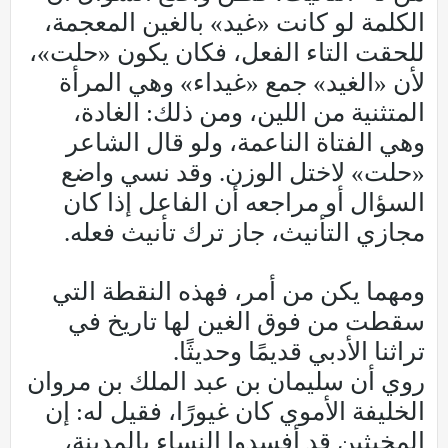
الكلمة لو كانت «غيد» بالغين المعجمة،
للحقت التاء الفعل، فكان يكون «حلت»،
لأن «الغيد» جمع «غيداء» وهي المرأة
المتثنية من اللين، ومن ذلك: الغادة،
وهي الفتاة الناعمة، ولو قال الشاعر
«حلت» لاختل الوزن. وقد نسي واضع
السؤال أو مراجعه أن الفاعل إذا كان
مجازي التأنيث، جاز ترك تأنيث فعله.
ومهما يكن من أمر، فهذه النقطة التي
سقطت من فوق الغين لها تاريخ في
تراثنا الأدبي قديمًا وحديثًا.
روي أن سليمان بن عبد الملك بن مروان
الخليفة الأموي كان غيورًا، فقيل له: إن
المخبثين قد أفسدوا النساء بالمدينة،