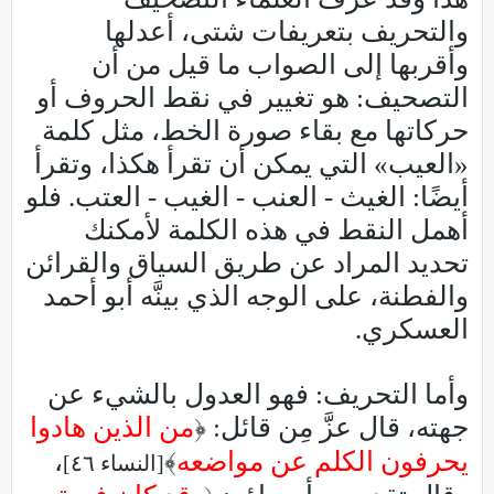
والتحريف بتعريفات شتى، أعدلها
وأقربها إلى الصواب ما قيل من أن
التصحيف: هو تغيير في نقط الحروف أو
حركاتها مع بقاء صورة الخط، مثل كلمة
«العيب» التي يمكن أن تقرأ هكذا، وتقرأ
أيضًا: الغيث - العنب - الغيب - العتب. فلو
أهمل النقط في هذه الكلمة لأمكنك
تحديد المراد عن طريق السياق والقرائن
والفطنة، على الوجه الذي بينَّه أبو أحمد
العسكري.
وأما التحريف: فهو العدول بالشيء عن
جهته، قال عزَّ مِن قائل: ﴿
من الذين هادوا
يحرفون الكلم عن مواضعه
﴾
،
[النساء ٤٦]