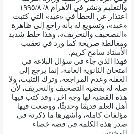
والتعليم ونشر في الأهرام ٨/ ٨/‏١٩٩٥
اعتذار عن الخطأ في «غيد» التي كتبت
«عيد»، وتسويغ له بأنه راجع إلى ظاهرة
«التصحيف والتحريف»، وهذا خلط شديد
ومغالطة صريحة كما ورد في تعقيب
الأستاذ سامح كريم.
فهذا الذي جاء في سؤال البلاغة في
امتحان الثانوية العامة، إنما يرجع إلى
الغفلة وعدم المراجعة، وترك التثبت، ولا
صلة له بقضية التصحيف والتحريف، لأن
هذه القضية لها وجه آخر، وقد كتب فيها
أهل العلم قديمًا وحديثًا، ووضعت فيها
مؤلفات كاملة، وأشهرها ما ذكرته في
صدر هذه الكلمة في قصة خصاء
المخنثين.