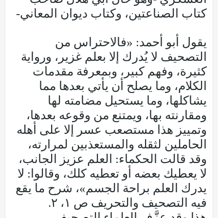
كتاب الصناعتين، وكتاب ديوان المعاني-
يقول أبو أحمد: «فالاحتراس من
التصحيف لا يُدرك إلا بعلم غزير، ورواية
كثيرة، وفهم كبير، وبمعرفة مقدمات
الكلام، وما يصلح أن يأتي بعدها مما
يشاكلها، وما يستحيل مضامته لها
ومقارنته بها، ويمتنع من وقوعه بعدها،
وتمييز هذا مستصعب عسر إلا على أهله
الحاملين لثقله والمستعذبين لمرارته،
وقد قالت الحكماء: العلم عزيز الجانب،
لا يعطيك بعضه أو تعطيه كلك، وقالوا: لا
يدرك العلم براحة الجسم»، شرح ما يقع
فيه التصحيف والتحريف ص ١، ٢.
هذا وقد عزَّف العلماء التصحيف