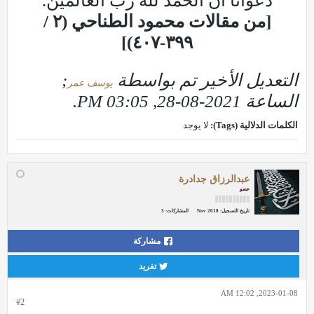
دعوانا أن الحمد لله رب العالمين.
[من مقالات محمود الطناحي (٢ /
٣٩٩-٤٠٧)]
التعديل الأخير تم بواسطة
;
يوسف عمر
الساعة
2021-08-28, 03:05 PM
.
الكلمات الدلالية (Tags):
لا يوجد
عبدالرزاق جدادرة
عضو
تاريخ التسجيل:
Nov 2018
المشاركات:
3
مشاركة
تغريد
2023-01-08, 12:02 AM
#2