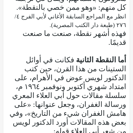
كل منهم: «وهو ممن خصي بالنقطة».
انظر مع المراجع السابقة الأغاني لأبي الفرج ٤/
٢٧٦ (طبعة دار الكتب المصرية).
فهذه أشهر نقطة، صنعت ما صنعت
قديمًا.
أما النقطة الثانية
فكانت في أوائل
الستينات من هذا القرن، حين كتب
الدكتور لويس عوض في الأهرام، على
امتداد شهري أكتوبر ونوفمبر ١٩٦٤ م،
سلسلة مقالات حول أبي العلاء المعري
ورسالة الغفران، وجعل عنوانها: «على
هامش الغفران شيء من التاريخ»، وفي
بعض هذه المقالات أورد الدكتور لويس
من شعر أبي العلاء قوله: