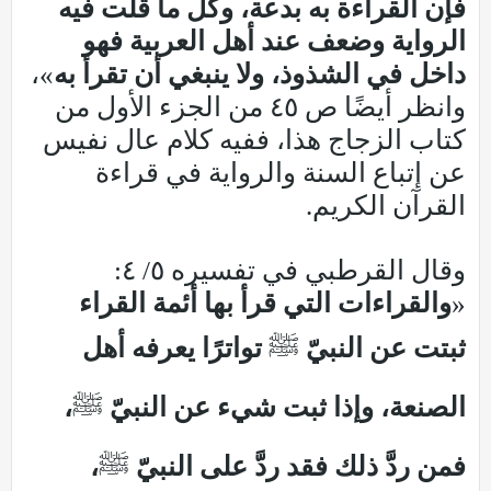
فإن القراءة به بدعة، وكل ما قلَّت فيه
الرواية وضعف عند أهل العربية فهو
داخل في الشذوذ، ولا ينبغي أن تقرأ به
»،
وانظر أيضًا ص ٤٥ من الجزء الأول من
كتاب الزجاج هذا، ففيه كلام عال نفيس
عن إتباع السنة والرواية في قراءة
القرآن الكريم.
وقال القرطبي في تفسيره ٥/ ٤:
«
والقراءات التي قرأ بها أئمة القراء
ثبتت عن النبيّ
ﷺ
تواترًا يعرفه أهل
الصنعة، وإذا ثبت شيء عن النبيّ
ﷺ
،
فمن ردَّ ذلك فقد ردَّ على النبيّ
ﷺ
،