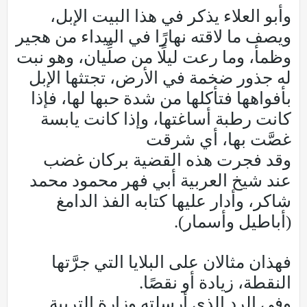
وأبو العلاء يذكر في هذا البيت الإبل،
ويصف ما لاقته نهارًا في البيداء من هجير
وظمأ، وما رعت ليلًا من صلِّيان، وهو نبت
له جذور ضخمة في الأرض، تجتثها الإبل
بأفواهها فتأكلها من شدة حبها لها، فإذا
كانت رطبة أساغتها، وإذا كانت يابسة
غصَّت بها، أي شرقت
وقد فجرت هذه القضية بركان غضب
عند شيخ العربية أبي فهر محمود محمد
شاكر، وأدار عليها كتابه الفذ الدامغ
(أباطيل وأسمار).
فهذان مثالان على البلايا التي جرَّتها
النقطة، زيادة أو نقصًا.
وفي الرد الذي أرسلته وزارة التربية