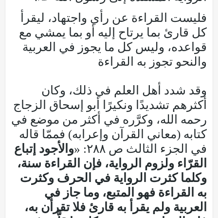
فليست القراءة عن رأي واجتهاد، ليقرأ
كل قارئ بما يرتاح إليه أو بما يمشي مع
قواعده، وليس كل ما يجوز في العربية
والنحو تجوز به القراءة
وقد شدد أهل العلم في ذلك، وكان
أكثرهم تشديدًا ونكيرًا أبو إسحاق الزجاج
رحمه الله، وكرَّره في أكثر من موضع في
كتابه (معاني القرآن وإعرابه) فممّا قاله
في الجزء الثالث ص ٢٨٨: «
والأجود إتباع
القرّاء ولزوم الرواية، فإن القراءة سنة،
وكلما كثرت الرواية في الحرف وكثرت
به القراءة فهو المتبع، وما جاز في
العربية ولم يقرأ به قارئ فلا تقرأن به،