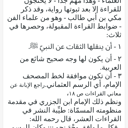
العلماء - وهذا مهم جدًا - لا يحتجون
للقراءة إلا بعد ثبوتها رواية، وقد ذكر
مكي بن أبي طالب - وهو من علماء الفن
- ضوابط القراءة المقبولة، وحصرها في
ثلاث:
١ - أن ينقلها الثقات عن النبيّ ﷺ.
٢ - أن يكون لها وجه صحيح شائع من
العربية.
٣ - أن تكون موافقة لخط المصحف
الإمام، أي الرسم العثماني.
راجع الإبانة عن
،
معاني القراءات ص ١٨
ونظم ذلك الإمام ابن الجزري في مقدمة
منظومته المسمّاة: طيِّبة النشر في
القراءات العشر، قال رحمه الله:
فكل ما وافق وجْهَ نحو ::: وكان للرسم