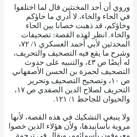
وروي أن أحد المخنثين قال لما اختلفوا
في الحاء والخاء، لا أدري ما حاؤكم
وخاؤكم، قد ذهبت خصانا بين الحاء
والخاء. انظر لهذه القصة: تصحيفات
المحدثين لأبي أحمد العسكري ١/ ٧٢،
وشرح ما يقع فيه التصحيف والتحريف،
له أيضًا ص ٤٣، والتنبيه على حدوث
التصحيف لحمزة بن الحسن الأصفهاني
ص ١٠، وتصحيح التصحيف وتحرير
التحريف لصلاح الدين الصفدي ص ١٧،
والحيوان للجاحظ ١/ ١٢١.
ولا ينبغي التشكيك في هذه القصة، لأنها
مروية بأسانيدها، ولأن هؤلاء الذين خصوا
معروفون بأسمائهم، ويقال في ترجمة