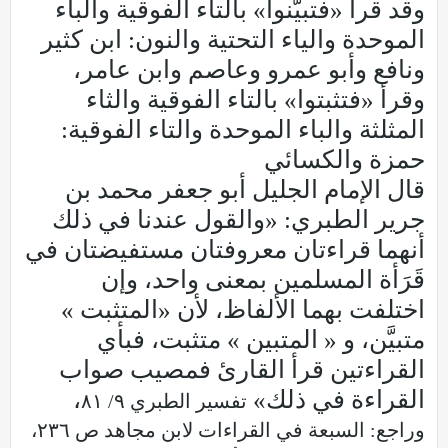
وقد قرأ «فتبيَّنوا» بالتاء الفوقية والباء
الموحدة والياء التحتية والنون: ابن كثير
ونافع وأبو عمرو وعاصم وابن عامر،
وقرأ «فتثبتوا» بالتاء الفوقية والثاء
المثلثة والباء الموحدة والتاء الفوقية:
حمزة والكسائي
قال الإمام الجليل أبو جعفر محمد بن
جرير الطبري: «والقول عندنا في ذلك
أنهما قراءتان معروفتان مستفيضتان في
قَرَأة المسلمين بمعنى واحد، وإن
اختلفت بهما الألفاظ، لأن «المتثبت »
متبيَّن، و « المتبين » متثبت، فبأي
القراءتين قرأ القارئ فمصيب صواب
القراءة في ذلك»
،
تفسير الطبري ٩/ ٨١
وراجع: السبعة في القراءات لابن مجاهد ص ٢٣٦،