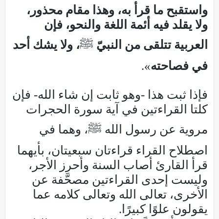
واستقبح ما قرأ به، وهذا مقام محذور،
ولا يقلد فيه أئمة اللغة والنحو، فإن
العربية تتلقى من النبيّ
ﷺ
، ولا يشك أحد
في فصاحته
».
فإذا ثبت هذا -وهو ثابت إن شاء الله- فإن
كلتا القراءتين في آية سورة الحجرات
مروية عن رسول الله ﷺ، وهما في
اصطلاح القراء قراءتان سبعيتان، بأيهما
قرأ القارئ أصاب السنة وأحرز الأجر،
وليست إحدى القراءتين مصحَّفة عن
الأخرى، تعالى الله وتعالى كلامه عما
يقولون علوًا كبيرًا.