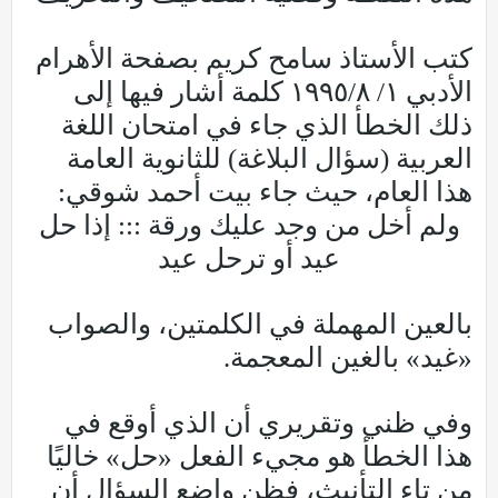
كتب الأستاذ سامح كريم بصفحة الأهرام
الأدبي ١/ ٨/‏١٩٩٥ كلمة أشار فيها إلى
ذلك الخطأ الذي جاء في امتحان اللغة
العربية (سؤال البلاغة) للثانوية العامة
هذا العام، حيث جاء بيت أحمد شوقي:
ولم أخل من وجد عليك ورقة ::: إذا حل
عيد أو ترحل عيد
بالعين المهملة في الكلمتين، والصواب
«غيد» بالغين المعجمة.
وفي ظني وتقريري أن الذي أوقع في
هذا الخطأ هو مجيء الفعل «حل» خاليًا
من تاء التأنيث، فظن واضع السؤال أن