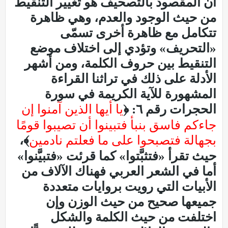
أن المقصود بالتصحيف هو تغيير التنقيط
من حيث الوجود والعدم، وهي ظاهرة
تتكامل مع ظاهرة أخرى تسمّى
«التحريف» وتؤدي إلى اختلاف موضع
التنقيط بين حروف الكلمة، ومن أشهر
الأدلة على ذلك في تراثنا القراءة
المشهورة للآية الكريمة في سورة
الحجرات رقم ٦: ﴿
يا أيها الذين آمنوا إن
جاءكم فاسق بنبأ فتبينوا أن تصيبوا قومًا
بجهالة فتصبحوا على ما فعلتم نادمين
﴾،
حيث تقرأ «فتثبَّتوا» كما قرئت «فتبيَّنوا»
أما في الشعر العربي فهناك الآلاف من
الأبيات التي رويت بروايات متعددة
جميعها صحيح من حيث الوزن وإن
اختلفت من حيث الكلمة والشكل