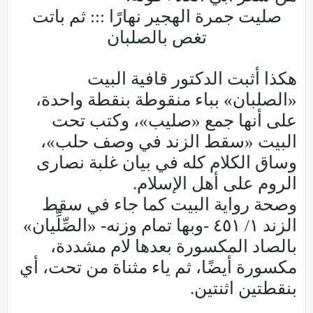
صليت جمرة الهجير نهارًا ::: ثم باتت
تغص بالصلبان
هكذا أثبت الدكتور قافية البيت
«الصلبان» بباء منقوطة بنقطة واحدة،
على أنها جمع «صليب»، وكتب تحت
البيت «سقط الزند في وصف حلب»،
وساق الكلام كله في بيان غلبة نصارى
الروم على أهل الإسلام.
وصحة رواية البيت كما جاء في سقط
الزند ١/ ٤٥١ -وبها تمام وزنه- «الصِّلِّيان»
بالصاد المكسورة بعدها لام مشددة،
مكسورة أيضًا، ثم ياء مثناة من تحت، أي
بنقطتين اثنتين.