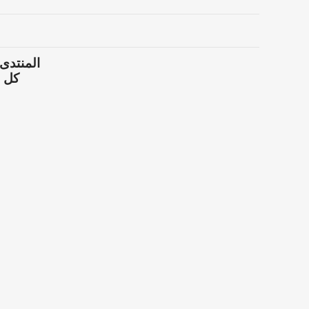
المنتدى
كل ال