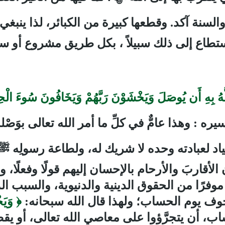
ن والسنة آكد. وقطعها كبيرة من الكبائر، لذا ين
ستطاع إلى ذلك سبيلاً ، بكل طريق مشروع أو س
هُ بِهِ أَن يُوصَلَ وَيَخْشَوْنَ رَبَّهُمْ وَيَخَافُونَ سُوءَ الْ
ه : وهذا عامٌّ في كلِّ ما أمر الله تعالى بوَص
قياد لعبادته وحده لا شريك له، ولطاعة رسولِه
ﷺ
قاربَ والأرحام بالإحسان إليهم قولًا وفعلًا، وي
وفرًا من الحقوق الدينية والدنيوية، والسبب الذ
خوف يوم الحساب؛ ولهذا قال الله سبحانه:
﴿ وَيَخ
، أن يتجرَّؤوا على معاصي الله تعالى، أو يقص