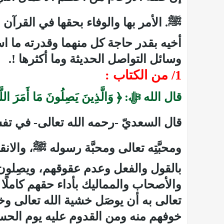
ﷺ
. الأمر بها والوفاء بحقها في القرآ
أخيه بقدر حاجة كل منهما وقدرته ما ا
وسائل التواصل الحديثة وما أكثرها
!.
1/ من الكتاب :
قال الله ﷻ: ﴿ وَالَّذِينَ يَصِلُونَ مَا أَمَرَ اللَّ
قال السعديّ -رحمه الله تعالى- في تفسير
ومحبَّتِه تعالى ومحبَّة رسوله
ﷺ
، والان
بالقول والفعل وعدم عقوقهم، ويصِلون الأ
والأصحاب والمماليك بأداء حقهم كاملًا م
تعالى به أن يوصَل خشية الله تعالى و
خوفهم منه ومن القدوم عليه يوم الحساب