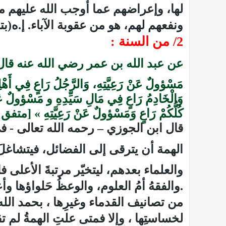
لها، وإعراضهم عما أوجب الله عليهم من 
ونفعهم لهم، هو من عقوبة الآباء
.
إ.ه(ب
2/ من السنة :
عن عبد الله بن عمر رضي الله عنه ق
مَسْؤولٌ عَنْ رَعِيَّتِهِ، وَالرَّجُلُ رَاعٍ فِي أَهْلِه
وَالْخَادِمُ رَاعٍ فِي مَالِ سَيِّدِهِ و مَسْؤولٌ عَنْ
كُلُّكُمْ رَاعٍ وَمَسْؤولٌ عَنْ رَعِيَّتِهِ » [متف
قال ابن الجوزي – رحمه الله تعالى - في
الهمة أن يترقى إلى الفضائل، فيتشاغ
والعلماء بعدهم، ليتخيّر مرتبةَ الأعلى ف
.
والفقهُ أمُ العلوم، والوعظُ حَلواؤها
من تصانيف القدماء وغيرِها ، بحمد الله و
لخساستِها ، وإلا فمتى علتِ الهمةُ لم ت