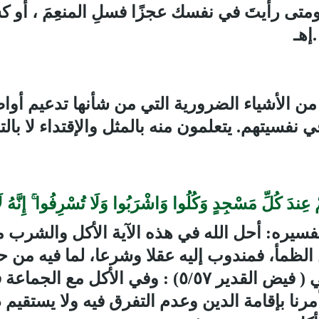
متى رأيتَ في نفسك عجزًا فسلِ المنعِمَ ، أو كسل
.إهـ
من الأشياء الضرورية التي من شأنها تدعيم أواص
في نفسيتهم. يتعلمون منه بالمثل والإقتداء لا با
دَ كُلِّ مَسْجِدٍ وَكُلُوا وَاشْرَبُوا وَلَا تُسْرِفُوا ۚ إِنَّهُ 
فسيره: أحل الله في هذه الآية الأكل والشرب ما
 الظمأ، فمندوب إليه عقلا وشرعا، لما فيه م
ي ( فيض القدير
٥/٥٧
) : وفي الأكل مع الجماعة ف
مرنا بإقامة الدين وعدم التفرق فيه ولا يستقيم ذل