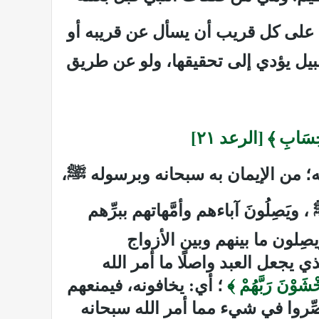
بغي على كل قريب أن يسأل عن قريبه أو
بيل يؤدي إلى تحقيقها، ولو عن طريق
حِسَابِ ﴾ [الرعد ٢۱]
ْله؛ من الإيمان به سبحانه وبرسوله
ﷺ
،
، ويَصِلُونَ آباءهم وأمَّهاتهم ببرِّهم
صِلون ما بينهم وبين الأزواج
ي يجعل العبد واصلًا ما أمر الله
ْشَوْنَ رَبَّهُمْ ﴾
؛ أي: يخافونه، فيمنعهم
ِّروا في شيء مما أمر الله سبحانه