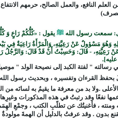
العلم النافع، والعمل الصالح، حرمهم الانتفاع 
تصرف)
ال: سمعت رسول الله
ﷺ
يقول :
«
كُلُّكُمْ رَاعٍ وَ كُ
ِ وَهُوَ مَسْؤولٌ عَنْ رَعِيَّتِهِ، وَالْمَرْأَةُ رَاعِيَةٌ فِي بَيْت
 رَعِيَّتِهِ، - قَالَ: وَحَسِبْتُ أَنْ قَدْ قَالَ: وَالرَّجُلُ رَا
ق عليه].
 رسالته " لفتة الكبد إلى نصيحة الولد " موصيا
لَ بحفظ القرءان وتفسيره ، وبحديث رسول الله
الأعلى
.
ولا بد من معرفة ما يقيمُ به لسانَه من 
 وأعمها نفعًا وقد رتبتُ في هذه المذكورات وغير
منته ، فأغنيتُك عن تطلّبِ الكتب ، وجمْعِ الهِمَ
قنع بدون
.
وقد عرفتُ بالدليل أن الهمةَ مولودةٌ م