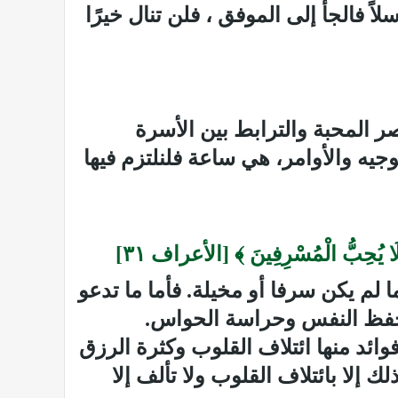
اً فالجأ إلى الموفق ، فلن تنال خيرًا
ر المحبة والترابط بين الأسرة
لتوجيه والأوامر، هي ساعة فلنلتزم فيها
لَا يُحِبُّ الْمُسْرِفِينَ ﴾ [الأعراف ٣۱]
 لم يكن سرفا أو مخيلة. فأما ما تدعو
ن حفظ النفس وحراسة الحواس.
وائد منها ائتلاف القلوب وكثرة الرزق
ك إلا بائتلاف القلوب ولا تألف إلا