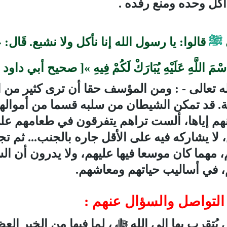
أكل وحده ومنع رفده .
ﷺ
قالوا: يا رسول الله إنا نأكل ولا نشبع‏.‏ قَال: ‏« فَلَ
اسْمَ اللَّهِ عَلَيْهِ يُبَارَكْ لَكُمْ فِيهِ »‏[ صحيح أبي داود 
له تعالى - : ومن المؤسف حقا أن ترى كثير من 
أوربية. قد تمكن الشيطان من سلبه قسما من أموا
 منهم إياها، ألست تراهم يتفرقون في طعامهم ع
 يشاركه فيه على الأقل جاره بالجنب..
.
ثم تج
م، مهما كان موسعا فيها عليهم، ولا يدرون أن 
هم، في أساليب حياتهم ومعاشهم.
يُتقرب بها إلى الله ﷻ ، لما فيها من الخير ال