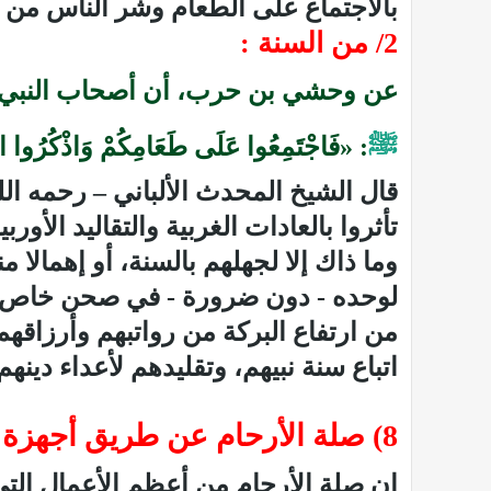
بالاجتماع على الطعام وشر الناس من 
2/ من السنة :
عن وحشي بن حرب، أن أصحاب النبي
ﷺ
: ‏«فَاجْتَمِعُوا عَلَى طَعَامِكُمْ وَاذْكُرُوا 
قال الشيخ المحدث الألباني – رحمه ال
تأثروا بالعادات الغربية والتقاليد ال
وما ذاك إلا لجهلهم بالسنة، أو إهمالا
لوحده - دون ضرورة - في صحن خاص، لا
من ارتفاع البركة من رواتبهم وأرزاقه
اتباع سنة نبيهم، وتقليدهم لأعداء دين
8) صلة الأرحام عن طريق أجهزة التواصل والسؤال عنهم :
إن صلة الأرحام من أعظم الأعمال التي 