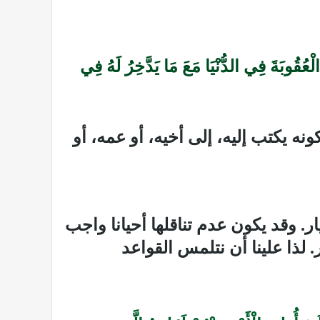
لْعُقُوبَةَ فِي الدُّنْيَا مَعَ مَا يَدَّخِرُ لَهُ فِي
كونه يكتب إليه، إلى أخيه، أو عمه، أو
ار. وقد يكون عدم تناقلها أحيانا واجب
ا علينا أن نتلمس القواعد