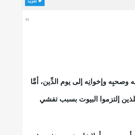
تغريد
#1
صحبِه وإخوانِه إلى يوم الدِّين، أمَّا
للذين إلتزموا البيوت بسبب تفشي