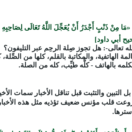
‏«
مَا مِنْ ذَنْبٍ أَجْدَرُ أَنْ يُعَجِّلَ اللَّهُ تَعَالَى لِصَاحِبِهِ ا
‏ [صحيح أبي داود]
ه تعالى-: هل تجوز صِلة الرحِم عبر التليفون؟
ة الهاتفية، والمكاتبة بالقلم، كلها من الصِّلة، 
لمه بالهاتف - كلُّه طيِّب، كله من الصلة.
ل التبين والتثبت قبل تناقل الأخبار سمات الأخي
 قلب مؤنس ضعيف تؤذيه مثل هذه الأخبار. لذ
سترها.