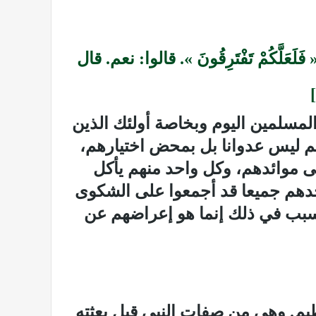
عَلَّكُمْ تَفْتَرِقُونَ ».‏ قالوا: نعم. قال
]
المسلمين اليوم وبخاصة أولئك الذين
لهم ليس عدوانا بل بمحض اختيارهم،
لى موائدهم، وكل واحد منهم يأكل
دهم جميعا قد أجمعوا على الشكوى
السبب في ذلك إنما هو إعراضهم عن
عظيم. وهي من صفات النبي قبل بعثته