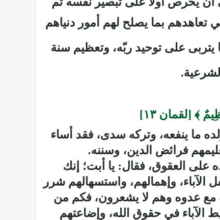
ي أن يحرص أولا على تبصير نفسه ثم
 تعاهدهم بما يصلح لهم أمور دنياهم
ا يتربى على توحيد ربّه، وتعظيم سنة
الشرعية.
مٌ عَظِيمٌ ﴾ [لقمان
۱٣
]
ده ما ينفعه، وتركه سدى، فقد أساء
تعليمهم فرائض الدين، وسننه.
ه على العقوق، فقال: يا أبت؛ إنك
فل الآباء، وإهمالهم، واستسهالهم شرر
اوة مع عدوه وهم لا يشعرون، فكم من
يط الآباء في حقوق الله، وإضاعتهم