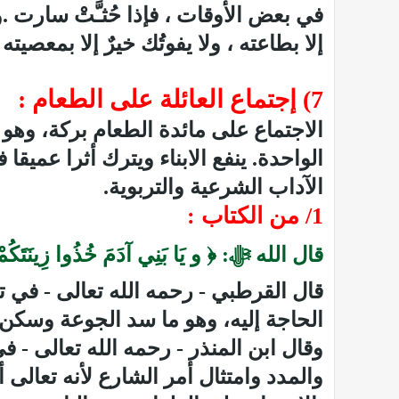
في بعض الأوقات ، فإذا حُثـَّتْ سارت
.
و
إلا بطاعته ، ولا يفوتُك خيرٌ إلا بمعصيته 
7) إجتماع العائلة على الطعام :
الاجتماع على
مائدة
الطعام بركة، وهو 
الواحدة. ينفع الابناء ويترك أثرا عميقا 
الآداب الشرعية والتربوية
.
1/ من الكتاب :
قال الله ﷻ: ﴿ و يَا بَنِي آدَمَ خُذُوا زِينَتَكُمْ عِن
قال القرطبي - رحمه الله تعالى - في ت
الحاجة إليه، وهو ما سد الجوعة وسكن
وقال ابن المنذر - رحمه الله تعالى - ف
والمدد وامتثال أمر الشارع لأنه تعالى أ