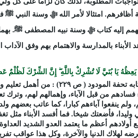
الواجبات المطلوبة، لذلك كان لزاما على كل ول
أظافرهم. امتثالا لأمر الله ﷻ وسنة النبي
ﷺ
في
مم إليه كتاب ﷻ وسنة نبيه المصطفى
ﷺ
. بهم
هد الأبناء بالمدارسة والاهتمام بهم وفق الآداب 
َعِظُهُ يَا بُنَيَّ لَا تُشْرِكْ بِاللَّهِ ۖ إِنَّ الشِّرْكَ لَظُلْ
ابه تحفة المودود
( ص ٢٢۹)
:
من أهمل تعليم ول
 جاء فسادهم من قبل الآباء، وإهمالهم لهم، وترك 
 ولم ينفعوا آباءهم كبارا، كما عاتب بعضهم ولد
وليدا، فأضعتك شيخا. فما أفسد الأبناء مثل تغ
ون مع أولادهم أعظم ما يعتمد العدو الشديد العد
عرضه لهلاك الدنيا والآخرة، وكل هذا عواقب تفر