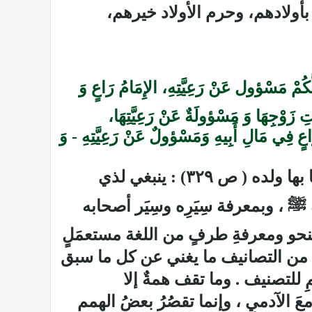
بأولادهم، وحرم الأولاد خيرهم،
لُّكُمْ مَسْؤول عَنْ رَعِيَّتِهِ، الإِمَامُ رَاعٍ وَ
ِ زَوْجِهَا وَ مَسْؤولَةٌ عَنْ رَعِيَّتِهَا،
عٍ فِي مَالِ أَبِيهِ وَمَسْؤولٌ عَنْ رَعِيَّتِهِ - وَ
 بها ولده
( ص ٣٢۹)
: ينبغي لذي
ﷺ
، وبمعرفة سِيَرِه وسِيَر أصحابه
النحو ومعرفةِ طرفٍ من اللغة مستعمَلٍ
ِها من التصانيف ما يغني عن كل ما سبق
مِ للتصنيف
.
وما تقف همةٌ إلا
عَ الآدمي ، وإنما تقصُرُ بعضُ الهمم