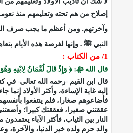
لا شك أن تأديب الأولاد وتعليمهم من 
إصلاح من هم تحته وتعليمهم منذ نعومة 
وآخرتهم. ومن أعظم ما يجب صرف اله
النبي
ﷺ
. وإنها لفرصة هذه الأيام بتعا
1/ من الكتاب :
قال الله ﷻ: ﴿ وَإِذْ قَالَ لُقْمَانُ لِابْنِهِ وَهُوَ ي
قال
ابن القيم
-رحمه الله تعالى- في كت
إليه غاية الإساءة، وأكثر الأولاد إنما
فأضاعوهم صغارا، فلم ينتفعوا بأنفسهم،
عققتني صغيرا، فعققتك كبيرا؛ وأضعتني 
النار بين الثياب، فأكثر الآباء يعتمد
والد حرم ولده خير الدنيا، والآخرة، و