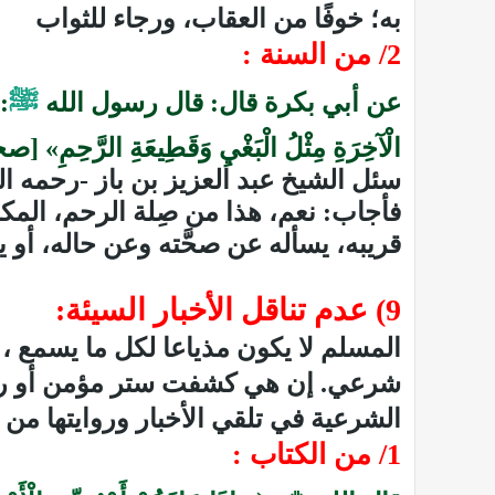
به؛ خوفًا من العقاب، ورجاء للثواب
2/ من السنة :
عن أبي بكرة قال: قال رسول الله
ﷺ
: 
الْآخِرَةِ مِثْلُ الْبَغْيِ وَقَطِيعَةِ الرَّحِمِ»
سئل الشيخ عبد العزيز بن باز -رحمه الل
فأجاب: نعم، هذا من صِلة الرحم، المكالم
قريبه، يسأله عن صحَّته وعن حاله، أو يك
9) عدم تناقل الأخبار السيئة:
المسلم لا يكون مذياعا لكل ما يسمع ، ب
شرعي. إن هي كشفت ستر مؤمن أو روعت
الشرعية في تلقي الأخبار وروايتها من 
1/ من الكتاب :