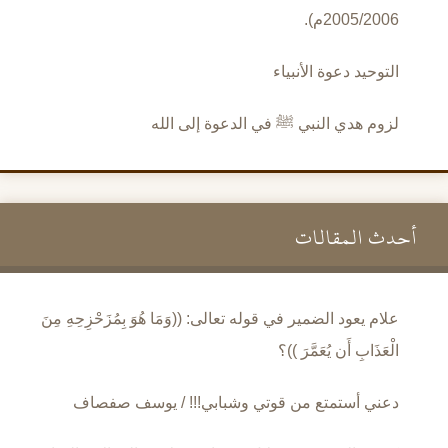
2005/2006م).
التوحيد دعوة الأنبياء
لزوم هدي النبي ﷺ في الدعوة إلى الله
أحدث المقالات
علام يعود الضمير في قوله تعالى: ((وَمَا هُوَ بِمُزَحْزِحِهِ مِنَ
الْعَذَابِ أَن يُعَمَّرَ ))؟
دعني أستمتع من قوتي وشبابي!!! / يوسف صفصاف