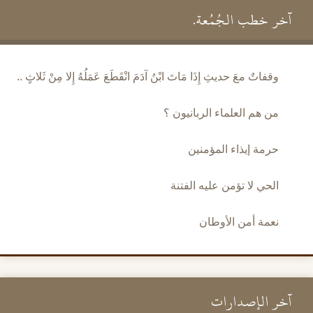
آخر خطب الجُمُعة.
وقفاتٌ معَ حديثِ إِذَا مَاتَ ابْنُ آدَمَ انْقَطَعَ عَمَلُهُ إِلا مِنْ ثَلاثٍ ..
من هم العلماء الربانيون ؟
حرمة إيذاء المؤمنين
الحي لا تؤمن عليه الفتنة
نعمة أمن الأوطان
آخر الإصدارات