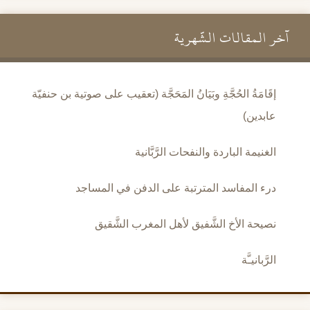
آخر المقالات الشَّهرية
إقَامَةُ الحُجَّةِ وبَيَانُ المَحَجَّة (تعقيب على صوتية بن حنفيّة
عابدين)
الغنيمة الباردة والنفحات الرَّبَّانية
درء المفاسد المترتبة على الدفن في المساجد
نصيحة الأخ الشَّفيق لأهل المغرب الشَّقيق
الرَّبانيـَّة