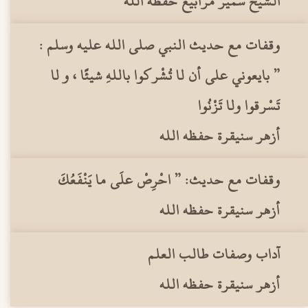
الشيخ سمير مرابيع حفظه الله
وقفات مع حديث النبي صلى الله عليه وسلم :
” بايعوني على أن لا تُشْركوا باللهِ شيئًا ، و لا
تَسْرقوا ولا تَزْنُوا
أزهر سنيقرة حفظه الله
وقفات مع حديث: ” احْرِصْ علَى ما يَنْفَعُكَ
أزهر سنيقرة حفظه الله
آداب وصفات طالب العلم
أزهر سنيقرة حفظه الله