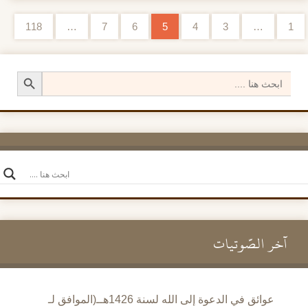
118
…
7
6
5
4
3
…
1
تصفح الإدراجات
Search Button
Search
for:
آخر الصَّوتيات
عوائق في الدعوة إلى الله لسنة 1426هــ(الموافق لـ