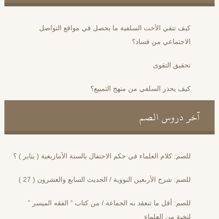
كيف تتقي الأخت السلفية ما يحصل في مواقع التواصل
الاجتماعي من فساد؟
تحقيق التقوى
كيف يحذر السلفي من منهج التمييع؟
آخر دروس الصم
للصم: كلام العلماء في حكم الاحتفال بالسنة الأمازيغية ( يناير ) ؟
للصم: شرح الأربعين النووية / الحديث السابع والعشرون ( 27 )
للصم: أقل ما تنعقد به الجماعة / من كتاب ” الفقه الميسر ”
لنخبة من العلماء