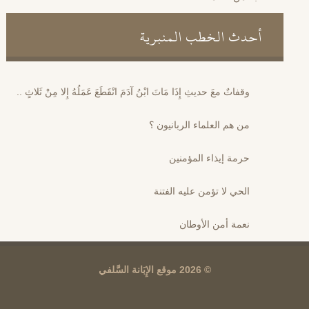
أحدث الخطب المنبرية
وقفاتٌ معَ حديثِ إِذَا مَاتَ ابْنُ آدَمَ انْقَطَعَ عَمَلُهُ إِلا مِنْ ثَلاثٍ ..
من هم العلماء الربانيون ؟
حرمة إيذاء المؤمنين
الحي لا تؤمن عليه الفتنة
نعمة أمن الأوطان
© 2026 موقع الإِبَانة السَّلفي