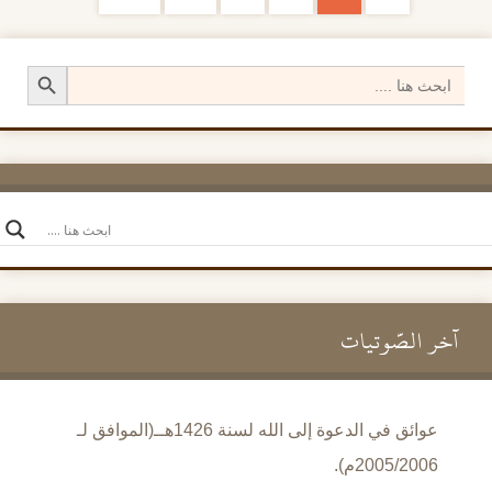
تصفح الإدراجات
Search Button
Search
for:
آخر الصَّوتيات
عوائق في الدعوة إلى الله لسنة 1426هــ(الموافق لـ
2005/2006م).