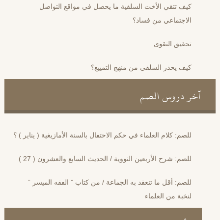
كيف تتقي الأخت السلفية ما يحصل في مواقع التواصل
الاجتماعي من فساد؟
تحقيق التقوى
كيف يحذر السلفي من منهج التمييع؟
آخر دروس الصم
للصم: كلام العلماء في حكم الاحتفال بالسنة الأمازيغية ( يناير ) ؟
للصم: شرح الأربعين النووية / الحديث السابع والعشرون ( 27 )
للصم: أقل ما تنعقد به الجماعة / من كتاب ” الفقه الميسر ”
لنخبة من العلماء