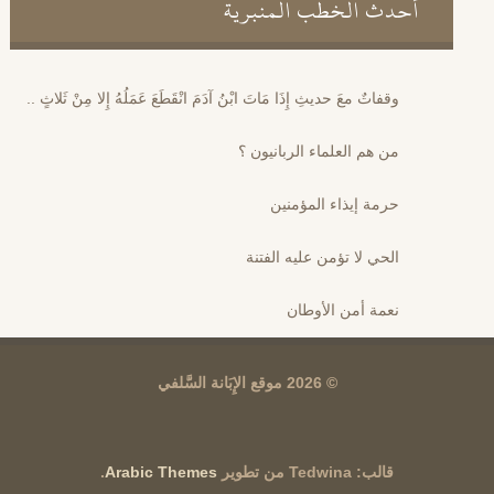
أحدث الخطب المنبرية
وقفاتٌ معَ حديثِ إِذَا مَاتَ ابْنُ آدَمَ انْقَطَعَ عَمَلُهُ إِلا مِنْ ثَلاثٍ ..
من هم العلماء الربانيون ؟
حرمة إيذاء المؤمنين
الحي لا تؤمن عليه الفتنة
نعمة أمن الأوطان
© 2026 موقع الإِبَانة السَّلفي
قالب: Tedwina من تطوير
Arabic Themes
.