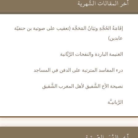
آخر المقالات الشَّهرية
إقَامَةُ الحُجَّةِ وبَيَانُ المَحَجَّة (تعقيب على صوتية بن حنفيّة
عابدين)
الغنيمة الباردة والنفحات الرَّبَّانية
درء المفاسد المترتبة على الدفن في المساجد
نصيحة الأخ الشَّفيق لأهل المغرب الشَّقيق
الرَّبانيـَّة
آخر الدُّرَرِ الصَّوتية