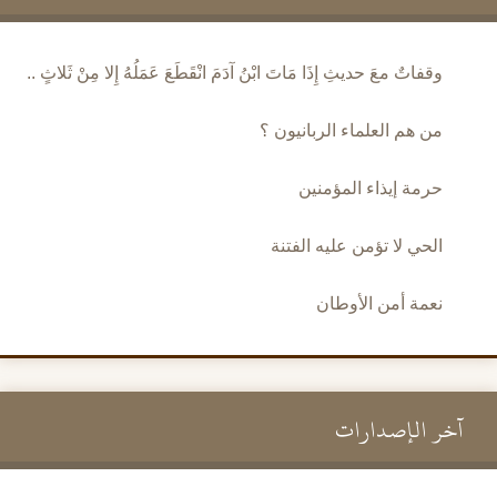
وقفاتٌ معَ حديثِ إِذَا مَاتَ ابْنُ آدَمَ انْقَطَعَ عَمَلُهُ إِلا مِنْ ثَلاثٍ ..
من هم العلماء الربانيون ؟
حرمة إيذاء المؤمنين
الحي لا تؤمن عليه الفتنة
نعمة أمن الأوطان
آخر الإصدارات