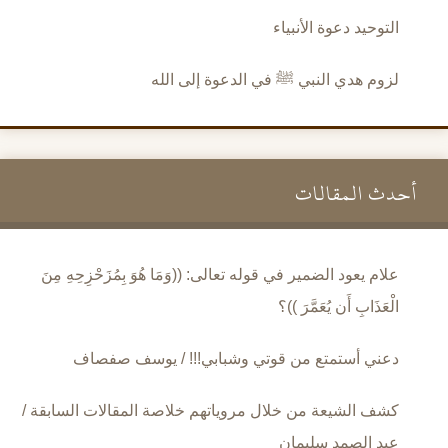
التوحيد دعوة الأنبياء
لزوم هدي النبي ﷺ في الدعوة إلى الله
أحدث المقالات
علام يعود الضمير في قوله تعالى: ((وَمَا هُوَ بِمُزَحْزِحِهِ مِنَ
الْعَذَابِ أَن يُعَمَّرَ ))؟
دعني أستمتع من قوتي وشبابي!!! / يوسف صفصاف
كشف الشيعة من خلال مروياتهم خلاصة المقالات السابقة /
عبد الصمد سليمان