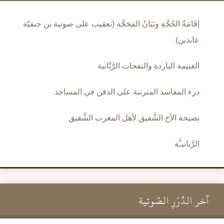
إقَامَةُ الحُجَّةِ وبَيَانُ المَحَجَّة (تعقيب على صوتية بن حنفيّة
عابدين)
الغنيمة الباردة والنفحات الرَّبَّانية
درء المفاسد المترتبة على الدفن في المساجد
نصيحة الأخ الشَّفيق لأهل المغرب الشَّقيق
الرَّبانيـَّة
آخر الدُّرَرِ الصَّوتية