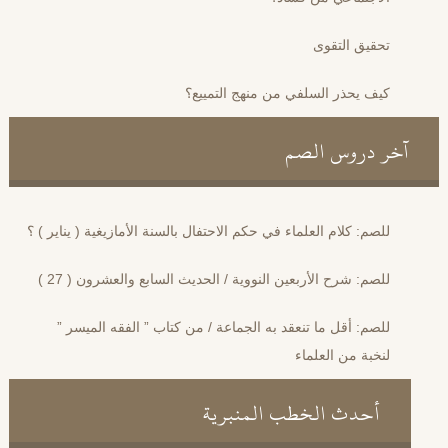
تحقيق التقوى
كيف يحذر السلفي من منهج التمييع؟
آخر دروس الصم
للصم: كلام العلماء في حكم الاحتفال بالسنة الأمازيغية ( يناير ) ؟
للصم: شرح الأربعين النووية / الحديث السابع والعشرون ( 27 )
للصم: أقل ما تنعقد به الجماعة / من كتاب ” الفقه الميسر ”
لنخبة من العلماء
أحدث الخطب المنبرية