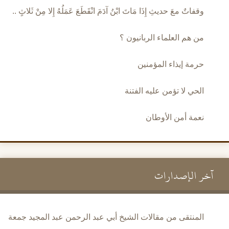
وقفاتٌ معَ حديثِ إِذَا مَاتَ ابْنُ آدَمَ انْقَطَعَ عَمَلُهُ إِلا مِنْ ثَلاثٍ ..
من هم العلماء الربانيون ؟
حرمة إيذاء المؤمنين
الحي لا تؤمن عليه الفتنة
نعمة أمن الأوطان
آخر الإصدارات
المنتقى من مقالات الشيخ أبي عبد الرحمن عبد المجيد جمعة