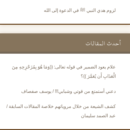
لزوم هدي النبي ﷺ في الدعوة إلى الله
أحدث المقالات
علام يعود الضمير في قوله تعالى: ((وَمَا هُوَ بِمُزَحْزِحِهِ مِنَ
الْعَذَابِ أَن يُعَمَّرَ ))؟
دعني أستمتع من قوتي وشبابي!!! / يوسف صفصاف
كشف الشيعة من خلال مروياتهم خلاصة المقالات السابقة /
عبد الصمد سليمان