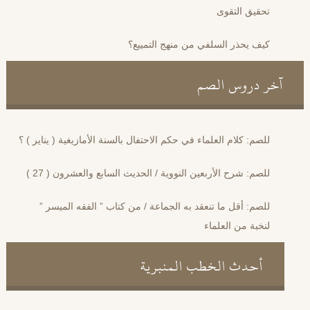
تحقيق التقوى
كيف يحذر السلفي من منهج التمييع؟
آخر دروس الصم
للصم: كلام العلماء في حكم الاحتفال بالسنة الأمازيغية ( يناير ) ؟
للصم: شرح الأربعين النووية / الحديث السابع والعشرون ( 27 )
للصم: أقل ما تنعقد به الجماعة / من كتاب ” الفقه الميسر ”
لنخبة من العلماء
أحدث الخطب المنبرية