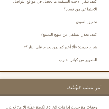
كيف تتقي الأخت السلفية ما يحصل في مواقع التواصل
الاجتماعي من فساد؟
تحقيق التقوى
كيف يحذر السلفي من منهج التمييع؟
شرح حديث: «ألا أخبركم بمن يحرم على النار؟»
التصوير من كبائر الذنوب
آخر خطب الجُمُعة.
وقفاتٌ معَ حديثِ إِذَا مَاتَ ابْنُ آدَمَ انْقَطَعَ عَمَلُهُ إِلا مِنْ ثَلاثٍ ..