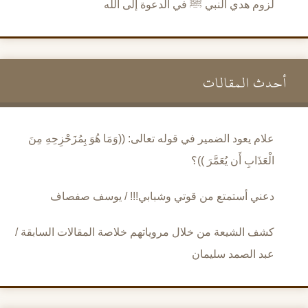
لزوم هدي النبي ﷺ في الدعوة إلى الله
أحدث المقالات
علام يعود الضمير في قوله تعالى: ((وَمَا هُوَ بِمُزَحْزِحِهِ مِنَ
الْعَذَابِ أَن يُعَمَّرَ ))؟
دعني أستمتع من قوتي وشبابي!!! / يوسف صفصاف
كشف الشيعة من خلال مروياتهم خلاصة المقالات السابقة /
عبد الصمد سليمان