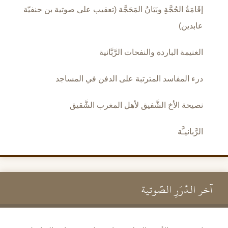
إقَامَةُ الحُجَّةِ وبَيَانُ المَحَجَّة (تعقيب على صوتية بن حنفيّة
عابدين)
الغنيمة الباردة والنفحات الرَّبَّانية
درء المفاسد المترتبة على الدفن في المساجد
نصيحة الأخ الشَّفيق لأهل المغرب الشَّقيق
الرَّبانيـَّة
آخر الدُّرَرِ الصَّوتية