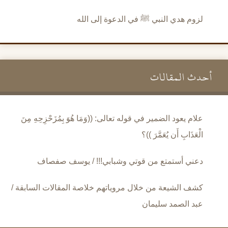
لزوم هدي النبي ﷺ في الدعوة إلى الله
أحدث المقالات
علام يعود الضمير في قوله تعالى: ((وَمَا هُوَ بِمُزَحْزِحِهِ مِنَ
الْعَذَابِ أَن يُعَمَّرَ ))؟
دعني أستمتع من قوتي وشبابي!!! / يوسف صفصاف
كشف الشيعة من خلال مروياتهم خلاصة المقالات السابقة /
عبد الصمد سليمان