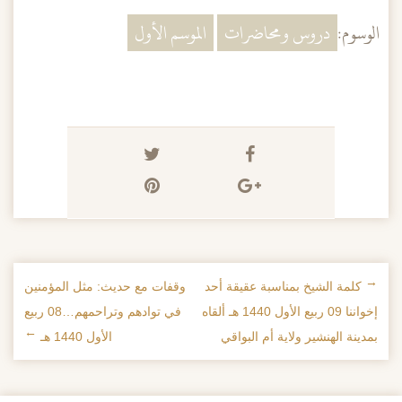
الوسوم:
دروس ومحاضرات
الموسم الأول
←
كلمة الشيخ بمناسبة عقيقة أحد
وقفات مع حديث: مثل المؤمنين
تصفح الإدراجات
إخواننا 09 ربيع الأول 1440 هـ ألقاه
في توادهم وتراحمهم…08 ربيع
بمدينة الهنشير ولاية أم البواقي
الأول 1440 هـ
→