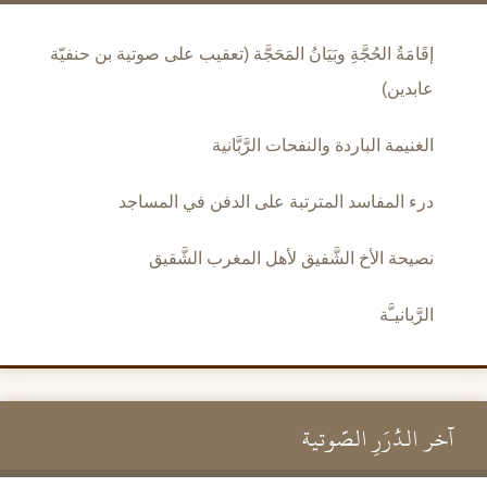
إقَامَةُ الحُجَّةِ وبَيَانُ المَحَجَّة (تعقيب على صوتية بن حنفيّة
عابدين)
الغنيمة الباردة والنفحات الرَّبَّانية
درء المفاسد المترتبة على الدفن في المساجد
نصيحة الأخ الشَّفيق لأهل المغرب الشَّقيق
الرَّبانيـَّة
آخر الدُّرَرِ الصَّوتية