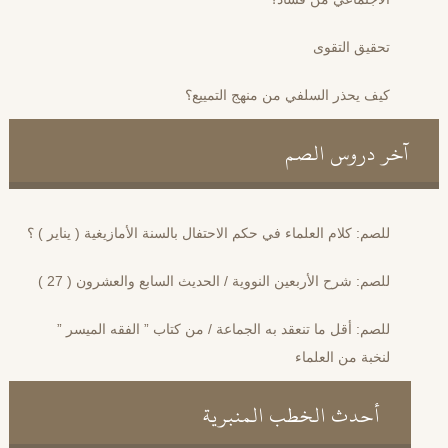
تحقيق التقوى
كيف يحذر السلفي من منهج التمييع؟
آخر دروس الصم
للصم: كلام العلماء في حكم الاحتفال بالسنة الأمازيغية ( يناير ) ؟
للصم: شرح الأربعين النووية / الحديث السابع والعشرون ( 27 )
للصم: أقل ما تنعقد به الجماعة / من كتاب ” الفقه الميسر ”
لنخبة من العلماء
أحدث الخطب المنبرية