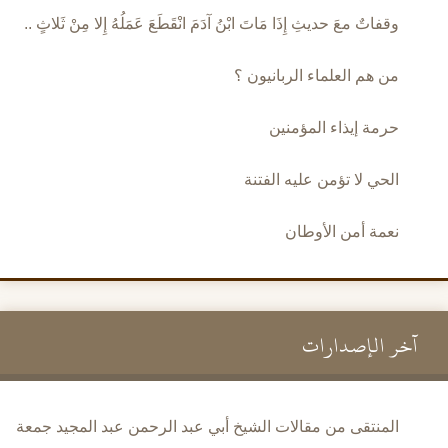
وقفاتٌ معَ حديثِ إِذَا مَاتَ ابْنُ آدَمَ انْقَطَعَ عَمَلُهُ إِلا مِنْ ثَلاثٍ ..
من هم العلماء الربانيون ؟
حرمة إيذاء المؤمنين
الحي لا تؤمن عليه الفتنة
نعمة أمن الأوطان
آخر الإصدارات
المنتقى من مقالات الشيخ أبي عبد الرحمن عبد المجيد جمعة